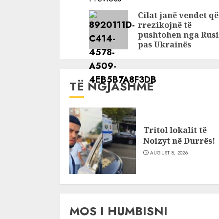
në dasmën 
Reading
Cilat janë vendet që
rrezikojnë të
pushtohen nga Rusi
pas Ukrainës
TË NGJASHME
Tritol lokalit të
Noizyt në Durrës!
AUGUST 8, 2026
MOS I HUMBISNI