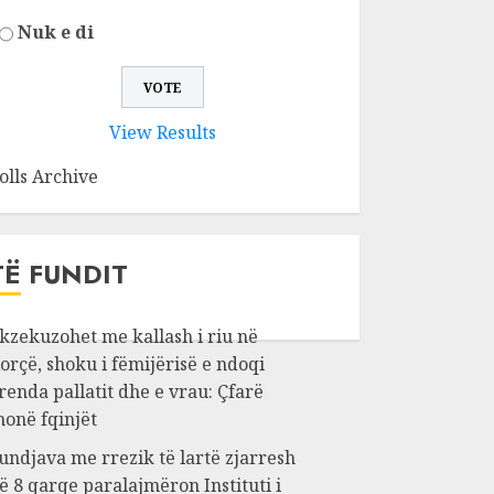
Nuk e di
View Results
olls Archive
TË FUNDIT
kzekuzohet me kallash i riu në
orçë, shoku i fëmijërisë e ndoqi
renda pallatit dhe e vrau: Çfarë
honë fqinjët
undjava me rrezik të lartë zjarresh
ë 8 qarqe paralajmëron Instituti i