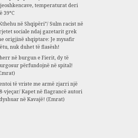
jeoshkencave, temperaturat deri
ë 39°C
Kthehu në Shqipëri”/ Sulm racist në
rjetet sociale ndaj gazetarit grek
e origjinë shqiptare: Je mysafir
ëtu, nuk duhet të flasësh!
herr në burgun e Fierit, dy të
urgosur përfundojnë në spital!
Emrat)
entoi të vriste me armë zjarri një
8-vjeçar/ Kapet në flagrancë autori
 dyshuar në Kavajë! (Emrat)