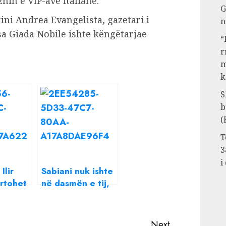
hin e VIP-ave italianë.
G
rini Andrea Evangelista, gazetari i
n
a Giada Nobile ishte këngëtarjae
“
r
m
k
S
b
(
T
3
i
Ilir
Sabiani nuk ishte
artohet
në dasmën e tij,
,
Ilir Shaqiri reagon
e ja sa
për herë të parë,
o ketë
zbulon nëse e
Next