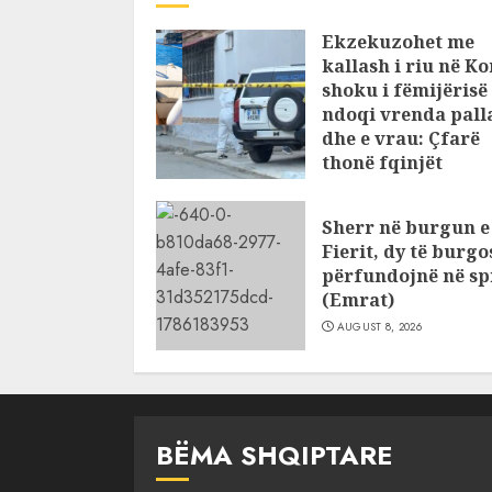
Ekzekuzohet me
kallash i riu në Ko
shoku i fëmijërisë
ndoqi vrenda palla
dhe e vrau: Çfarë
thonë fqinjët
AUGUST 8, 2026
Sherr në burgun e
Fierit, dy të burg
përfundojnë në spi
(Emrat)
AUGUST 8, 2026
BËMA SHQIPTARE