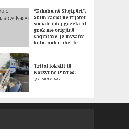
“Kthehu në Shqipëri”/
Sulm racist në rrjetet
sociale ndaj gazetarit
grek me origjinë
shqiptare: Je mysafir
këtu, nuk duhet të
flasësh!
AUGUST 8, 2026
Tritol lokalit të
Noizyt në Durrës!
AUGUST 8, 2026