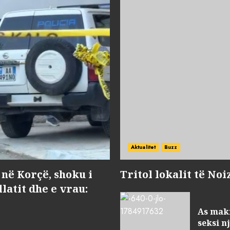
Aktualitet
Buzz
 në Korçë, shoku i
Tritol lokalit të Noi
latit dhe e vrau:
As maki
seksi n