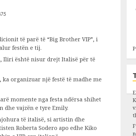
dicionit të parë të “Big Brother VIP”, i
lur festën e tij.
P
Iliri është nisur drejt Italisë për të
, ka organizuar një festë të madhe me
E
ndarë momente nga festa ndërsa shihet
K
 dhe vajzën e tyre Emily.
v
t
johura të italisë, si artistin dhe
F
tisten Roberta Sodero apo edhe Kiko
n