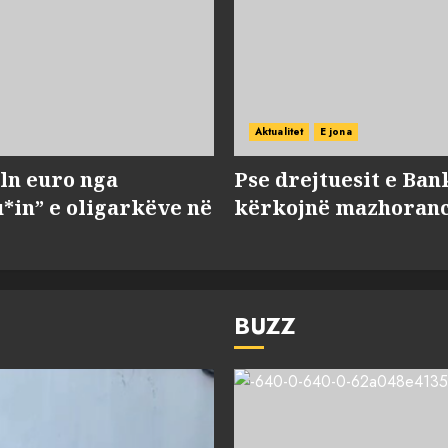
Aktualitet
E jona
ln euro nga
Pse drejtuesit e Ban
*in” e oligarkëve në
kërkojnë mazhorancë
BUZZ