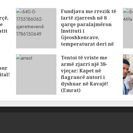
Fundjava me rrezik të
rçë,
lartë zjarresh në 8
 e
qarqe paralajmëron
tit
Instituti i
Gjeoshkencave,
temperaturat deri në
39°C
Tentoi të vriste me
AUGUST 8, 2026
armë zjarri një 38-
osur
vjeçar/ Kapet në
tal!
flagrancë autori i
dyshuar në Kavajë!
(Emrat)
AUGUST 8, 2026