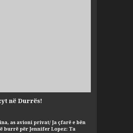
zyt në Durrës!
na, as avioni privat/ Ja çfarë e bën
jë burrë për Jennifer Lopez: Ta