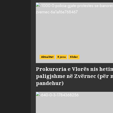
Aktualitet
E jona
Slider
Prokuroria e Vlorës nis heti
paligjshme në Zvërnec (për 
pandehur)