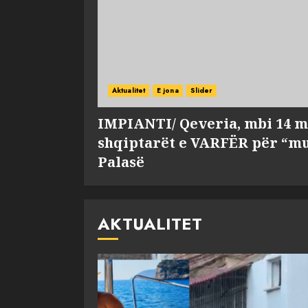
Aktualitet
E jona
Slider
IMPIANTI/ Qeveria, mbi 14 m
shqiptarët e VARFËR për “mu
Palasë
AKTUALITET