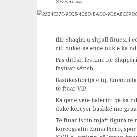
MARCH 5, 2022
Ilir Shaqiri u shpall fituesi i e
cili duket se ende nuk e ka nda
Pas ditësh festime në Shqipëri, 
festuar sërish.
Bashkëshortja e tij, Emanuela
të ftuar VIP.
Ka qenë vetë balerini që ka 
duke kërcyer bashkë me gruan
Të ftuar ishin mjaft figura të n
koreografin Zinna Piero, spor