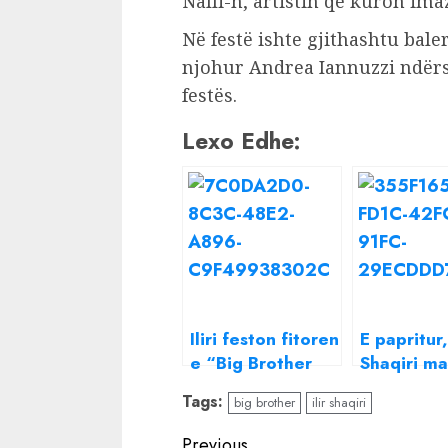
Nalli-n, artistin që kuron imaz
Në festë ishte gjithashtu bale
njohur Andrea Iannuzzi ndërs
festës.
Lexo Edhe:
Iliri feston fitoren
E papritur, 
e “Big Brother
Shaqiri m
Vip” me bukë,
të shtunën
Tags:
big brother
ilir shaqiri
domate e djathë
detajet dh
të ftuar d
Continue
Previous