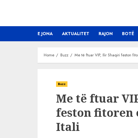
Skip
to
content
E JONA
AKTUALITET
RAJON
BOTË
Home
Buzz
Me të ftuar VIP, Ilir Shaqiri feston fit
Buzz
Me të ftuar VIP
feston fitoren
Itali