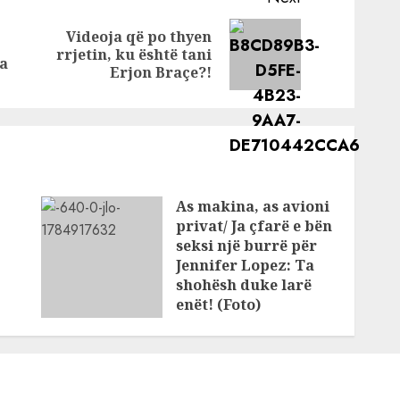
e tij
kishte ftuar
Videoja që po thyen
Previous
Next
rrjetin, ku është tani
a
post:
post:
Erjon Braçe?!
As makina, as avioni
privat/ Ja çfarë e bën
seksi një burrë për
Jennifer Lopez: Ta
shohësh duke larë
enët! (Foto)
JULY 25, 2026