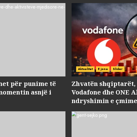
Aktualitet
E jona
Slider
met për punime të
Zhvatën shqiptarët
momentin asnjë i
Vodafone dhe ONE Al
ndryshimin e çmime