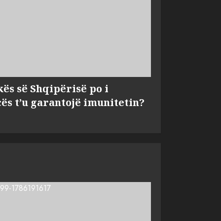
kës së Shqipërisë po i
s t’u garantojë imunitetin?