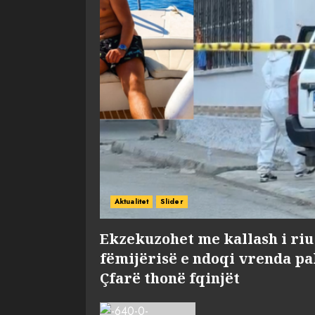
Aktualitet
Slider
Ekzekuzohet me kallash i riu
fëmijërisë e ndoqi vrenda pal
Çfarë thonë fqinjët