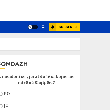
SUBSCRIBE
SONDAZH
A mendoni se gjërat do të shkojnë më
mirë në Shqipëri?
PO
JO