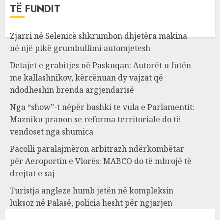
TË FUNDIT
Zjarri në Selenicë shkrumbon dhjetëra makina
në një pikë grumbullimi automjetesh
Detajet e grabitjes në Paskuqan: Autorët u futën
me kallashnikov, kërcënuan dy vajzat që
ndodheshin brenda argjendarisë
Nga “show”-t nëpër bashki te vula e Parlamentit:
Mazniku pranon se reforma territoriale do të
vendoset nga shumica
Pacolli paralajmëron arbitrazh ndërkombëtar
për Aeroportin e Vlorës: MABCO do të mbrojë të
drejtat e saj
Turistja angleze humb jetën në kompleksin
luksoz në Palasë, policia hesht për ngjarjen