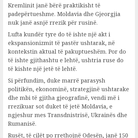
Kremlinit janë bërë praktikisht të
padepërtueshme. Moldavia dhe Gjeorgjia
nuk janë asnjë rrezik për rusinë.
Lufta kundër tyre do të ishte një akt i
ekspansionizmit të pastër ushtarak, në
kontekstin aktual të pakuptueshëm. Por do
të ishte gjithashtu e lehtë, ushtria ruse do
të kishte një jetë të lehtë.
Si përfundim, duke marrë parasysh
politikën, ekonominë, strategjinë ushtarake
dhe mbi të gjitha gjeografinë, vendi më i
rrezikuar sot duket të jetë Moldavia, e
ngjeshur mes Transdnistrisë, Ukrainës dhe
Rumanisë.
Rusët, të cilët po rrethojnë Odesën, janë 150