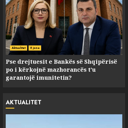
Aktualitet
E jona
Pse drejtuesit e Bankës së Shqipërisë
po i kërkojnë mazhorancës t’u
garantojë imunitetin?
AKTUALITET