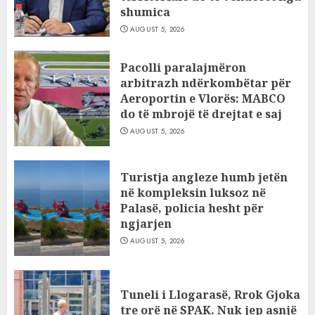
shumica
AUGUST 5, 2026
Pacolli paralajmëron
arbitrazh ndërkombëtar për
Aeroportin e Vlorës: MABCO
do të mbrojë të drejtat e saj
AUGUST 5, 2026
Turistja angleze humb jetën
në kompleksin luksoz në
Palasë, policia hesht për
ngjarjen
AUGUST 5, 2026
Tuneli i Llogarasë, Rrok Gjoka
tre orë në SPAK. Nuk jep asnjë