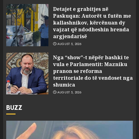
Detajet e grabitjes në
Paskuqan: Autorët u futën me
kallashnikov, kërcënuan dy
vajzat që ndodheshin brenda
argjendarisë
AUGUST 5, 2026
Nga “show”-t nëpër bashki te
vula e Parlamentit: Mazniku
pranon se reforma
territoriale do të vendoset nga
shumica
AUGUST 5, 2026
BUZZ