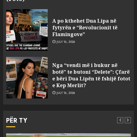
A po kthehet Dua Lipa në
fytyrën e “Revolucionit të
Flamingove”
JULY 16, 2026
Nga “show”-t nëpër bashki te
Nga “vendi më i bukur në
vula e Parlamentit: Mazniku
botë” te butoni “Delete”: Çfarë
pranon se reforma
e bëri Dua Lipën të fshijë fotot
territoriale do të vendoset nga
e Kep Merlit?
shumica
3
JULY 16, 2026
AUGUST 5, 2026
Pacolli paralajmëron
arbitrazh ndërkombëtar për
PËR TY
Aeroportin e Vlorës: MABCO
do të mbrojë të drejtat e saj
4
AUGUST 5, 2026