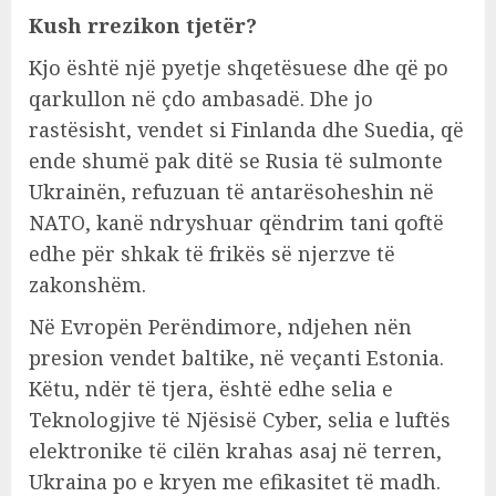
Kush rrezikon tjetër?
Kjo është një pyetje shqetësuese dhe që po
qarkullon në çdo ambasadë. Dhe jo
rastësisht, vendet si Finlanda dhe Suedia, që
ende shumë pak ditë se Rusia të sulmonte
Ukrainën, refuzuan të antarësoheshin në
NATO, kanë ndryshuar qëndrim tani qoftë
edhe për shkak të frikës së njerzve të
zakonshëm.
Në Evropën Perëndimore, ndjehen nën
presion vendet baltike, në veçanti Estonia.
Këtu, ndër të tjera, është edhe selia e
Teknologjive të Njësisë Cyber, selia e luftës
elektronike të cilën krahas asaj në terren,
Ukraina po e kryen me efikasitet të madh.