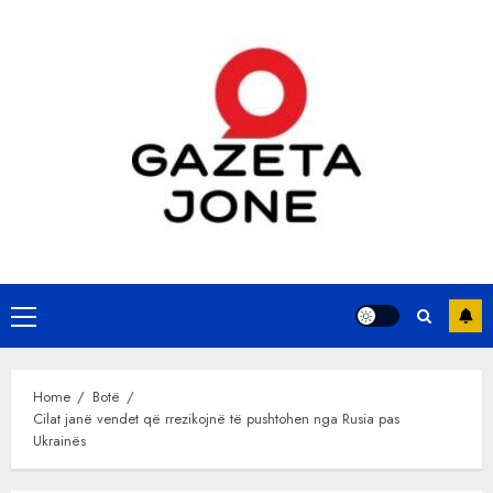
Skip
to
content
Primary
Menu
Home
Botë
Cilat janë vendet që rrezikojnë të pushtohen nga Rusia pas
Ukrainës