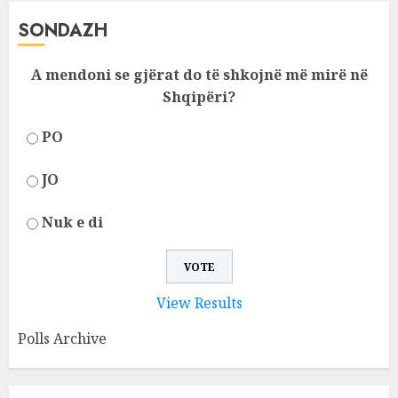
SONDAZH
A mendoni se gjërat do të shkojnë më mirë në
Shqipëri?
PO
JO
Nuk e di
View Results
Polls Archive