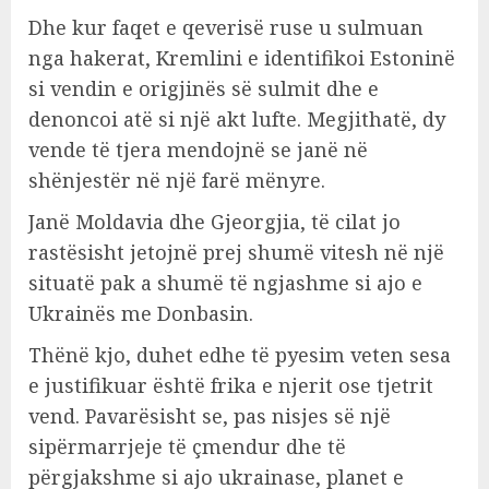
Dhe kur faqet e qeverisë ruse u sulmuan
nga hakerat, Kremlini e identifikoi Estoninë
si vendin e origjinës së sulmit dhe e
denoncoi atë si një akt lufte. Megjithatë, dy
vende të tjera mendojnë se janë në
shënjestër në një farë mënyre.
Janë Moldavia dhe Gjeorgjia, të cilat jo
rastësisht jetojnë prej shumë vitesh në një
situatë pak a shumë të ngjashme si ajo e
Ukrainës me Donbasin.
Thënë kjo, duhet edhe të pyesim veten sesa
e justifikuar është frika e njerit ose tjetrit
vend. Pavarësisht se, pas nisjes së një
sipërmarrjeje të çmendur dhe të
përgjakshme si ajo ukrainase, planet e