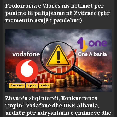
Prokuroria e Vlorës nis hetimet për
punime të paligjshme në Zvërnec (për
momentin asnjë i pandehur)
Aktualitet
E jona
Slider
Zhvatën shqiptarët, Konkurrenca
“mpin” Vodafone dhe ONE Albania,
urdhër për ndryshimin e çmimeve dhe