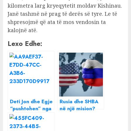
kilometra larg kryeqytetit moldav Kishinau.
Janë tashmë në prag të derës së tyre. Le të
shpresojmë që ata të mos vendosin ta
kalojnë atë.
Lexo Edhe:
Deti Jon dhe Egje
Rusia dhe SHBA
“pushtohen” nga
në një mision?
kandili i purpurt:
Çfarë i bashkoi
Cilat janë
vendet rivale?
simptomat dhe