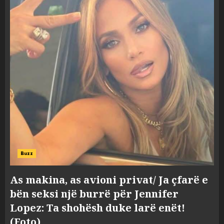
Buzz
As makina, as avioni privat/ Ja çfarë e
bën seksi një burrë për Jennifer
Lopez: Ta shohësh duke larë enët!
(Foto)