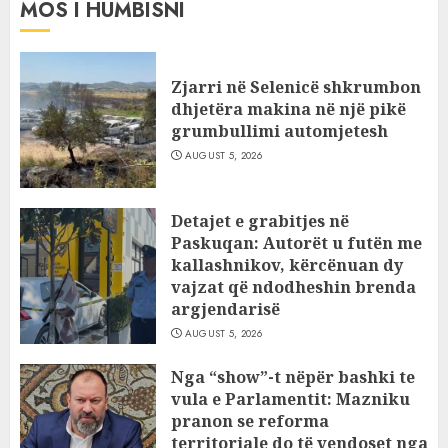
MOS I HUMBISNI
Zjarri në Selenicë shkrumbon
dhjetëra makina në një pikë
grumbullimi automjetesh
AUGUST 5, 2026
Detajet e grabitjes në
Paskuqan: Autorët u futën me
kallashnikov, kërcënuan dy
vajzat që ndodheshin brenda
argjendarisë
AUGUST 5, 2026
Nga “show”-t nëpër bashki te
vula e Parlamentit: Mazniku
pranon se reforma
territoriale do të vendoset nga