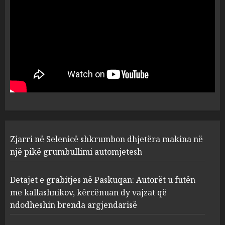
ngjarjen
5
AUGUST 5, 2026
Zjarri në Selenicë shkrumbon
dhjetëra makina në një pikë
grumbullimi automjetesh
AUGUST 5, 2026
1
Detajet e grabitjes në
Zjarri në Selenicë shkrumbon dhjetëra makina në
Paskuqan: Autorët u futën me
kallashnikov, kërcënuan dy
një pikë grumbullimi automjetesh
vajzat që ndodheshin brenda
argjendarisë
2
Detajet e grabitjes në Paskuqan: Autorët u futën
AUGUST 5, 2026
me kallashnikov, kërcënuan dy vajzat që
ndodheshin brenda argjendarisë
Nga “show”-t nëpër bashki te
vula e Parlamentit: Mazniku