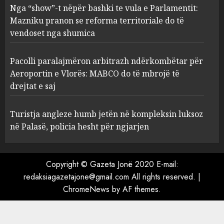
pranon se reforma
Nga “show”-t nëpër bashki te vula e Parlamentit:
territoriale do të vendoset nga
Mazniku pranon se reforma territoriale do të
shumica
3
vendoset nga shumica
AUGUST 5, 2026
Pacolli paralajmëron
Pacolli paralajmëron arbitrazh ndërkombëtar për
arbitrazh ndërkombëtar për
Aeroportin e Vlorës: MABCO do të mbrojë të
Aeroportin e Vlorës: MABCO
drejtat e saj
do të mbrojë të drejtat e saj
4
AUGUST 5, 2026
Turistja angleze humb jetën në kompleksin luksoz
në Palasë, policia hesht për ngjarjen
Turistja angleze humb jetën
në kompleksin luksoz në
Palasë, policia hesht për
Copyright © Gazeta Jonë 2020 E-mail:
ngjarjen
redaksiagazetajone@gmail.com All rights reserved.
|
5
AUGUST 5, 2026
ChromeNews
by AF themes.