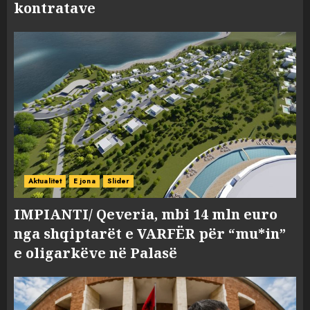
kontratave
Aktualitet
E jona
Slider
IMPIANTI/ Qeveria, mbi 14 mln euro
nga shqiptarët e VARFËR për “mu*in”
e oligarkëve në Palasë