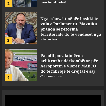
argjendarisë
2
AUGUST 5, 2026
Nga “show”-t nëpër bashki te
vula e Parlamentit: Mazniku
pranon se reforma
territoriale do të vendoset nga
shumica
3
AUGUST 5, 2026
Pacolli paralajmëron
arbitrazh ndërkombëtar për
Aeroportin e Vlorës: MABCO
do të mbrojë të drejtat e saj
4
AUGUST 5, 2026
Turistja angleze humb jetën
në kompleksin luksoz në
Palasë, policia hesht për