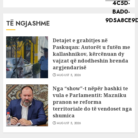
TË NGJASHME
Detajet e grabitjes në
Paskuqan: Autorët u futën me
kallashnikov, kërcënuan dy
vajzat që ndodheshin brenda
argjendarisë
AUGUST 5, 2026
Nga “show”-t nëpër bashki te
vula e Parlamentit: Mazniku
pranon se reforma
territoriale do të vendoset nga
shumica
AUGUST 5, 2026