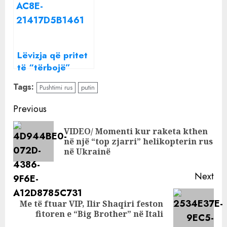
ndihma e parë
Lëvizja që pritet
të “tërbojë”
Putinin! Pas
Tags:
Pushtimi rus
putin
Ukrainës, një
tjetër shtet i
Continue
Previous
pushtuar nga
Reading
Rusia kërkon
VIDEO/ Momenti kur raketa kthen
Pre
anëtarësimin në
në një “top zjarri” helikopterin rus
pos
në Ukrainë
BE
Next
Me të ftuar VIP, Ilir Shaqiri feston
Next
fitoren e “Big Brother” në Itali
post: