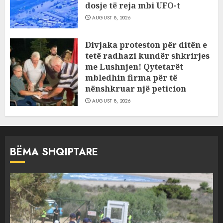
dosje të reja mbi UFO-t
AUGUST 8, 2026
Divjaka proteston për ditën e
tetë radhazi kundër shkrirjes
me Lushnjen! Qytetarët
mbledhin firma për të
nënshkruar një peticion
AUGUST 8, 2026
BËMA SHQIPTARE