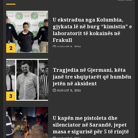
1
U ekstradua nga Kolumbia,
gjykata lë në burg “kimistin” e
laboratorit të kokainës në
Frakull
2
AUGUST 8, 2026
Tragjedia në Gjermani, këta
janë tre shqiptarët që humbën
jetën në aksident
AUGUST 8, 2026
3
U kapën me pistoleta dhe
silenciator në Sarandë, jepet
masa e sigurisë për 5 të rinjtë