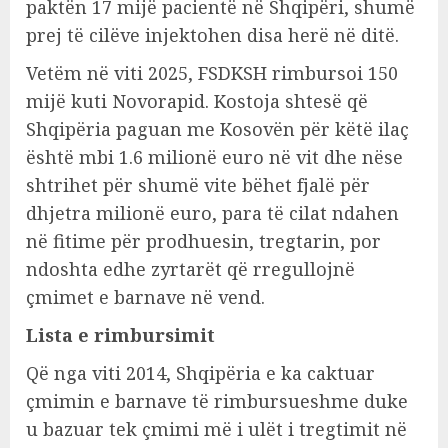
paktën 17 mijë pacientë në Shqipëri, shumë
prej të cilëve injektohen disa herë në ditë.
Vetëm në viti 2025, FSDKSH rimbursoi 150
mijë kuti Novorapid. Kostoja shtesë që
Shqipëria paguan me Kosovën për këtë ilaç
është mbi 1.6 milionë euro në vit dhe nëse
shtrihet për shumë vite bëhet fjalë për
dhjetra milionë euro, para të cilat ndahen
në fitime për prodhuesin, tregtarin, por
ndoshta edhe zyrtarët që rregullojnë
çmimet e barnave në vend.
Lista e rimbursimit
Që nga viti 2014, Shqipëria e ka caktuar
çmimin e barnave të rimbursueshme duke
u bazuar tek çmimi më i ulët i tregtimit në