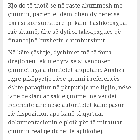
Kjo do të thotë se në raste abuzimesh me
çmimin, pacientët dëmtohen dy herë: së
pari si konsumatorë që kanë bashkëpaguar
më shumë, dhe së dyti si taksapagues që
financojnë buxhetin e rimbursimit.
Në këtë çështje, dyshimet më të forta
drejtohen tek mënyra se si vendosen
çmimet nga autoritetet shqiptare. Analiza
ngre pikëpyetje nëse çmimi i referencës
është paraqitur në përputhje me ligjin, nëse
janë deklaruar saktë çmimet në vendet
referente dhe nëse autoritetet kanë pasur
në dispozicion apo kanë shqyrtuar
dokumentacionin e plotë për të miratuar
çmimin real që duhej të aplikohej.