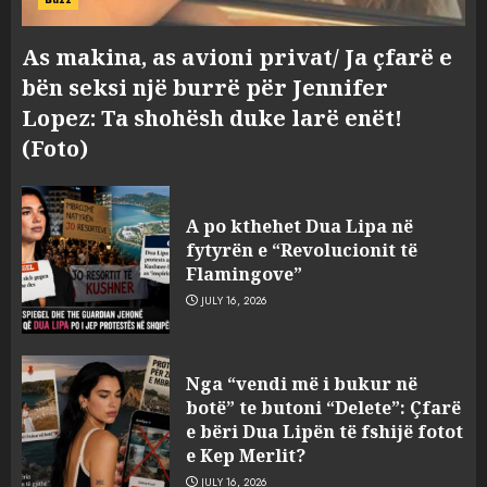
As makina, as avioni privat/ Ja çfarë e
bën seksi një burrë për Jennifer
Lopez: Ta shohësh duke larë enët!
(Foto)
A po kthehet Dua Lipa në
fytyrën e “Revolucionit të
Flamingove”
JULY 16, 2026
Tragjedia në Gjermani, këta
Nga “vendi më i bukur në
janë tre shqiptarët që humbën
botë” te butoni “Delete”: Çfarë
jetën në aksident
e bëri Dua Lipën të fshijë fotot
AUGUST 8, 2026
e Kep Merlit?
3
JULY 16, 2026