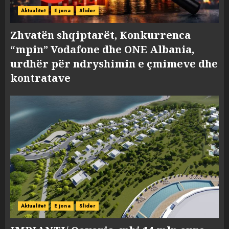
Aktualitet
E jona
Slider
Zhvatën shqiptarët, Konkurrenca
“mpin” Vodafone dhe ONE Albania,
urdhër për ndryshimin e çmimeve dhe
kontratave
Aktualitet
E jona
Slider