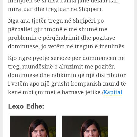
mënyrën se si disa barna janë deklaruar,
miratuar dhe tregtuar në Shqipëri.
Nga ana tjetër tregu në Shqipëri po
përballet gjithmonë e më shumë me
problemin e përqëndrimit dhe pozitave
dominuese, jo vetëm në tregun e insulinës.
Kjo ngre pyetje serioze për dominancën në
treg, mundësinë e abuzimit me pozitën
dominuese dhe ndikimin që një distributor
i vetëm apo një grusht kompanish mund të
kenë mbi çmimet e barnave jetike./
Kapital
Lexo Edhe: