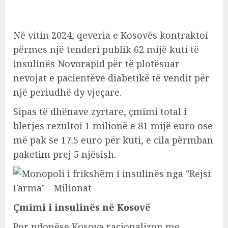
Në vitin 2024, qeveria e Kosovës kontraktoi
përmes një tenderi publik 62 mijë kuti të
insulinës Novorapid për të plotësuar
nevojat e pacientëve diabetikë të vendit për
një periudhë dy vjeçare.
Sipas të dhënave zyrtare, çmimi total i
blerjes rezultoi 1 milionë e 81 mijë euro ose
më pak se 17.5 euro për kuti, e cila përmban
paketim prej 5 njësish.
Çmimi i insulinës në Kosovë
Por ndonëse Kosova racionalizon me