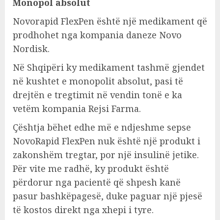
Monopol absolut
Novorapid FlexPen është një medikament që
prodhohet nga kompania daneze Novo
Nordisk.
Në Shqipëri ky medikament tashmë gjendet
në kushtet e monopolit absolut, pasi të
drejtën e tregtimit në vendin tonë e ka
vetëm kompania Rejsi Farma.
Çështja bëhet edhe më e ndjeshme sepse
NovoRapid FlexPen nuk është një produkt i
zakonshëm tregtar, por një insulinë jetike.
Për vite me radhë, ky produkt është
përdorur nga pacientë që shpesh kanë
pasur bashkëpagesë, duke paguar një pjesë
të kostos direkt nga xhepi i tyre.