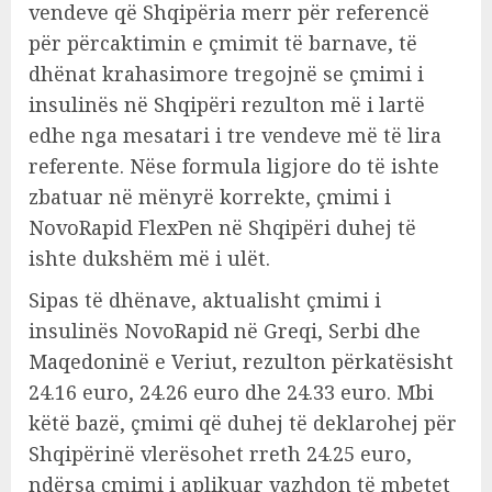
vendeve që Shqipëria merr për referencë
për përcaktimin e çmimit të barnave, të
dhënat krahasimore tregojnë se çmimi i
insulinës në Shqipëri rezulton më i lartë
edhe nga mesatari i tre vendeve më të lira
referente. Nëse formula ligjore do të ishte
zbatuar në mënyrë korrekte, çmimi i
NovoRapid FlexPen në Shqipëri duhej të
ishte dukshëm më i ulët.
Sipas të dhënave, aktualisht çmimi i
insulinës NovoRapid në Greqi, Serbi dhe
Maqedoninë e Veriut, rezulton përkatësisht
24.16 euro, 24.26 euro dhe 24.33 euro. Mbi
këtë bazë, çmimi që duhej të deklarohej për
Shqipërinë vlerësohet rreth 24.25 euro,
ndërsa çmimi i aplikuar vazhdon të mbetet