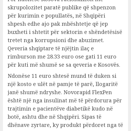
skrupolozitet paratë publike që shpenzon
për kurimin e popullatës, në Shqipëri
shpesh edhe ajo pak mbështetje që jep
buxheti i shtetit për sektorin e shëndetësisë
tretet nga korrupsioni dhe abuzimet.
Qeveria shqiptare të njëjtin ilaç e
rimburson me 28.33 euro ose gati 11 euro
për kuti më shumë se sa qeveria e Kosovës.
Ndonëse 11 euro shtesë mund të duken si
një kosto e ulët në pamje të parë, llogaritë
janë shumë ndryshe. Novorapid FlexPen
është një nga insulinat më të përdorura për
trajtimin e pacientëve diabetikë kudo në
botë, ashtu dhe në Shqipëri. Sipas të
dhënave zyrtare, ky produkt përdoret nga të