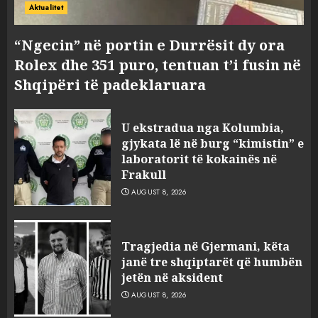
Aktualitet
“Ngecin” në portin e Durrësit dy ora
Rolex dhe 351 puro, tentuan t’i fusin në
Shqipëri të padeklaruara
U ekstradua nga Kolumbia,
gjykata lë në burg “kimistin” e
laboratorit të kokainës në
Frakull
AUGUST 8, 2026
Tragjedia në Gjermani, këta
janë tre shqiptarët që humbën
jetën në aksident
AUGUST 8, 2026