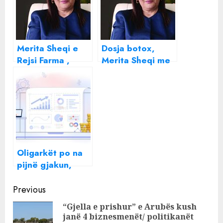
Merita Sheqi e
Dosja botox,
Rejsi Farma ,
Merita Sheqi me
miliona për imazh
Rejsi Farma i
, historitë
bëjnë “golin” të
skandaloze me
tjerëve në
tenderat
bashkëpunim me
policinë?
Prapaskenat e
aksionit të
Oligarkët po na
bujshëm
pijnë gjakun,
Shqipëria vendi i
Continue
tretë në botë që
Previous
paguan kaq
Reading
“Gjella e prishur” e Arubës kush
shumë oligarkët
janë 4 biznesmenët/ politikanët
Pre