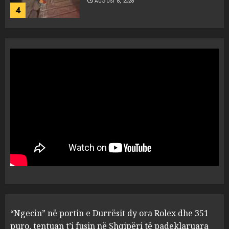
AUGUST 8, 2026
4
Objekte misterioze fluturojnë
me shpejtësi mbi lagje të
banuara, Pentagoni publikon
dosje të reja mbi UFO-t
5
AUGUST 8, 2026
“Ngecin” në portin e Durrësit
dy ora Rolex dhe 351 puro,
tentuan t’i fusin në Shqipëri të
padeklaruara
1
AUGUST 8, 2026
U ekstradua nga Kolumbia,
“Ngecin” në portin e Durrësit dy ora Rolex dhe 351
gjykata lë në burg “kimistin” e
laboratorit të kokainës në
puro, tentuan t’i fusin në Shqipëri të padeklaruara