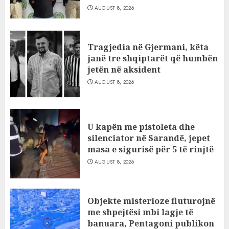
AUGUST 8, 2026
Tragjedia në Gjermani, këta
janë tre shqiptarët që humbën
jetën në aksident
AUGUST 8, 2026
U kapën me pistoleta dhe
silenciator në Sarandë, jepet
masa e sigurisë për 5 të rinjtë
AUGUST 8, 2026
Objekte misterioze fluturojnë
me shpejtësi mbi lagje të
banuara, Pentagoni publikon