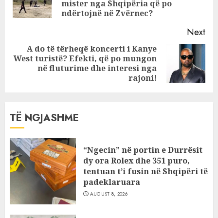
për koncensionet
mister nga Shqipëria që po
pos
ndërtojnë në Zvërnec?
Next
A do të tërheqë koncerti i Kanye
West turistë? Efekti, që po mungon
Next
në fluturime dhe interesi nga
post:
rajoni!
TË NGJASHME
“Ngecin” në portin e Durrësit
dy ora Rolex dhe 351 puro,
tentuan t’i fusin në Shqipëri të
padeklaruara
AUGUST 8, 2026