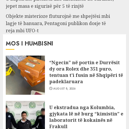
jepet masa e sigurisë për 5 të rinjtë
Objekte misterioze fluturojnë me shpejtësi mbi
lagje të banuara, Pentagoni publikon dosje të
reja mbi UFO-t
MOS I HUMBISNI
“Ngecin” në portin e Durrësit
dy ora Rolex dhe 351 puro,
tentuan t’i fusin në Shqipëri të
padeklaruara
AUGUST 8, 2026
U ekstradua nga Kolumbia,
gjykata lë në burg “kimistin” e
laboratorit të kokainës në
Frakull