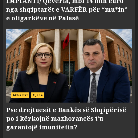
IMPIANTI/ Qeveria, mbi 14 mln euro
nga shqiptarët e VARFËR për “mu*in”
e oligarkëve në Palasë
Aktualitet
E jona
Pse drejtuesit e Bankës së Shqipërisë
po i kërkojnë mazhorancës t’u
garantojë imunitetin?