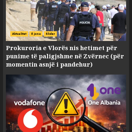
Aktualitet
E jona
Slider
Prokuroria e Vlorës nis hetimet për
punime të paligjshme në Zvërnec (për
momentin asnjë i pandehur)