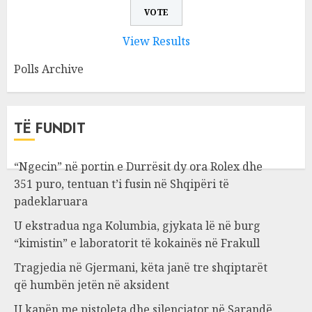
View Results
Polls Archive
TË FUNDIT
“Ngecin” në portin e Durrësit dy ora Rolex dhe
351 puro, tentuan t’i fusin në Shqipëri të
padeklaruara
U ekstradua nga Kolumbia, gjykata lë në burg
“kimistin” e laboratorit të kokainës në Frakull
Tragjedia në Gjermani, këta janë tre shqiptarët
që humbën jetën në aksident
U kapën me pistoleta dhe silenciator në Sarandë,