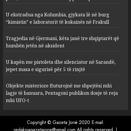
Frakull
2
AUGUST 8, 2026
U ekstradua nga Kolumbia, gjykata lë në burg
“kimistin” e laboratorit të kokainës në Frakull
Tragjedia në Gjermani, këta
Tragjedia në Gjermani, këta janë tre shqiptarët që
janë tre shqiptarët që humbën
jetën në aksident
humbën jetën në aksident
AUGUST 8, 2026
3
U kapën me pistoleta dhe silenciator në Sarandë,
jepet masa e sigurisë për 5 të rinjtë
U kapën me pistoleta dhe
silenciator në Sarandë, jepet
Objekte misterioze fluturojnë me shpejtësi mbi
masa e sigurisë për 5 të rinjtë
lagje të banuara, Pentagoni publikon dosje të reja
AUGUST 8, 2026
mbi UFO-t
4
Objekte misterioze fluturojnë
Copyright © Gazeta Jonë 2020 E-mail:
me shpejtësi mbi lagje të
redaksiagazetajone@gmail.com All rights reserved.
|