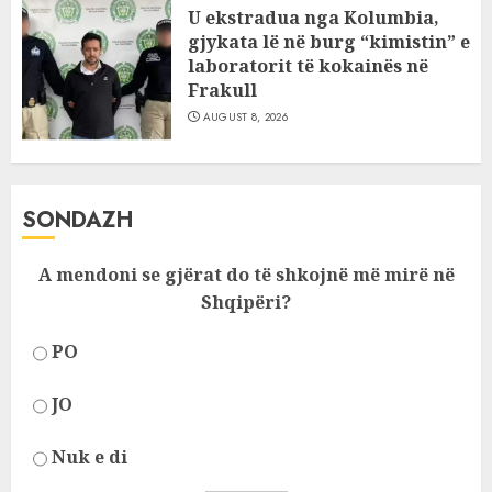
U ekstradua nga Kolumbia,
gjykata lë në burg “kimistin” e
laboratorit të kokainës në
Frakull
AUGUST 8, 2026
SONDAZH
A mendoni se gjërat do të shkojnë më mirë në
Shqipëri?
PO
JO
Nuk e di