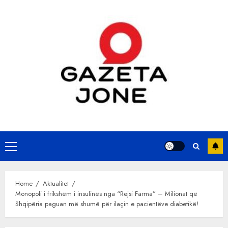
Skip
to
content
Primary
Menu
Home
Aktualitet
Monopoli i frikshëm i insulinës nga “Rejsi Farma” – Milionat që
Shqipëria paguan më shumë për ilaçin e pacientëve diabetikë!