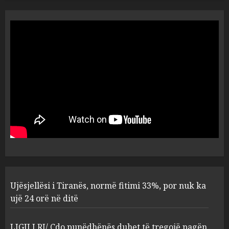
Analiza: Pse po largohen të
rinjtë çdo vit nga rajoni i
Ballkanit?
AUGUST 10, 2026
5
Ujësjellësi i Tiranës, normë
fitimi 33%, por nuk ka ujë 24
orë në ditë
AUGUST 10, 2026
1
LIGJI I RI/ Çdo punëdhënës
Ujësjellësi i Tiranës, normë fitimi 33%, por nuk ka
duhet të tregojë pagën kur ka
ujë 24 orë në ditë
një ofertë pune
AUGUST 10, 2026
2
LIGJI I RI/ Çdo punëdhënës duhet të tregojë pagën