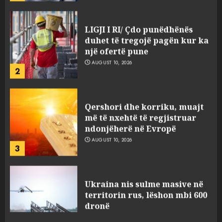
LIGJI I RI/ Çdo punëdhënës
duhet të tregojë pagën kur ka
një ofertë pune
AUGUST 10, 2026
2
Qershori dhe korriku, muajt
më të nxehtë të regjistruar
ndonjëherë në Evropë
AUGUST 10, 2026
3
Ukraina nis sulme masive në
territorin rus, lëshon mbi 600
dronë
AUGUST 10, 2026
4