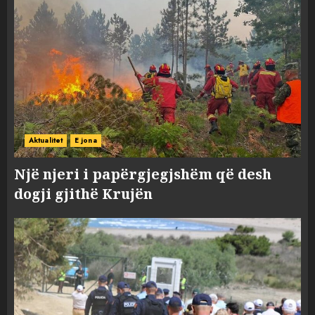
Aktualitet
E jona
Një njeri i papërgjegjshëm që desh
dogji gjithë Krujën