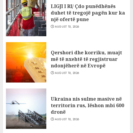
LIGJI I RI/ Çdo punëdhënës
duhet të tregojë pagën kur ka
një ofertë pune
AUGUST 10, 2026
Qershori dhe korriku, muajt
më të nxehtë të regjistruar
ndonjëherë në Evropë
AUGUST 10, 2026
Ukraina nis sulme masive në
territorin rus, lëshon mbi 600
dronë
AUGUST 10, 2026