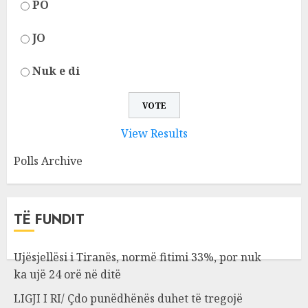
PO
JO
Nuk e di
View Results
Polls Archive
TË FUNDIT
Ujësjellësi i Tiranës, normë fitimi 33%, por nuk
ka ujë 24 orë në ditë
LIGJI I RI/ Çdo punëdhënës duhet të tregojë