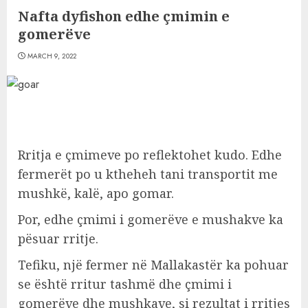
Nafta dyfishon edhe çmimin e
gomerëve
MARCH 9, 2022
Rritja e çmimeve po reflektohet kudo. Edhe
fermerët po u ktheheh tani transportit me
mushkë, kalë, apo gomar.
Por, edhe çmimi i gomerëve e mushakve ka
pësuar rritje.
Tefiku, një fermer në Mallakastër ka pohuar
se është rritur tashmë dhe çmimi i
gomerëve dhe mushkave, si rezultat i rritjes