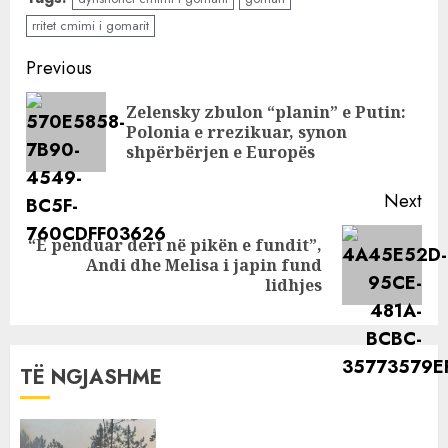
shifrat qe
rritet cmimi i gomarit
konfirmojne
skandalin
Continue
Previous
Reading
Zelensky zbulon “planin” e Putin:
Pre
Polonia e rrezikuar, synon
pos
shpërbërjen e Europës
Next
“E penduar deri në pikën e fundit”,
Next
Andi dhe Melisa i japin fund
post:
lidhjes
TË NGJASHME