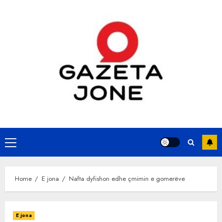
Skip
to
content
Primary
Menu
Home
E jona
Nafta dyfishon edhe çmimin e gomerëve
E jona