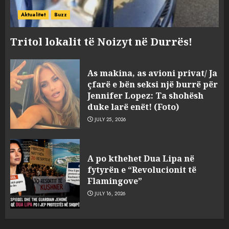
Aktualitet
Buzz
Tritol lokalit të Noizyt në Durrës!
As makina, as avioni privat/ Ja
çfarë e bën seksi një burrë për
Jennifer Lopez: Ta shohësh
duke larë enët! (Foto)
JULY 25, 2026
Qershori dhe korriku, muajt
A po kthehet Dua Lipa në
më të nxehtë të regjistruar
fytyrën e “Revolucionit të
ndonjëherë në Evropë
Flamingove”
AUGUST 10, 2026
3
JULY 16, 2026
Ukraina nis sulme masive në