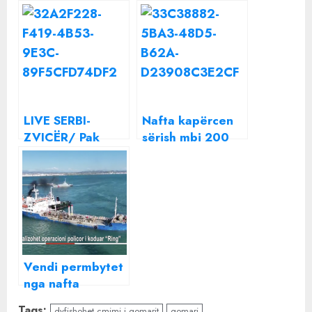
LIVE SERBI-
Nafta kapërcen
ZVICËR/ Pak
sërish mbi 200
zgjat festa e
lekë, ja me sa do
zviceranëve,
të shiten
Vlahoviç dyfishon
karburantet
shifrat
Vendi permbytet
nga nafta
kontrabande,
Tags:
dyfishohet cmimi i gomarit
gomari