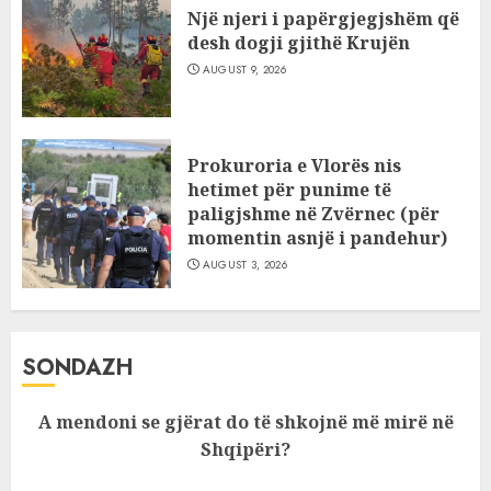
Një njeri i papërgjegjshëm që
desh dogji gjithë Krujën
AUGUST 9, 2026
Prokuroria e Vlorës nis
hetimet për punime të
paligjshme në Zvërnec (për
momentin asnjë i pandehur)
AUGUST 3, 2026
SONDAZH
A mendoni se gjërat do të shkojnë më mirë në
Shqipëri?