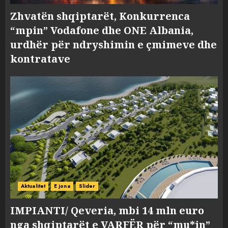
Zhvatën shqiptarët, Konkurrenca
“mpin” Vodafone dhe ONE Albania,
urdhër për ndryshimin e çmimeve dhe
kontratave
Aktualitet
E jona
Slider
IMPIANTI/ Qeveria, mbi 14 mln euro
nga shqiptarët e VARFËR për “mu*in”