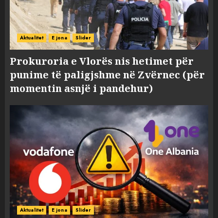
Aktualitet
E jona
Slider
Prokuroria e Vlorës nis hetimet për
punime të paligjshme në Zvërnec (për
momentin asnjë i pandehur)
Aktualitet
E jona
Slider