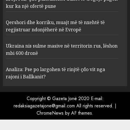
kur ka një ofertë pune
Qershori dhe korriku, muajt
Qershori dhe korriku, muajt më të nxehtë të
më të nxehtë të regjistruar
ndonjëherë në Evropë
regjistruar ndonjëherë në Evropë
AUGUST 10, 2026
3
Ukraina nis sulme masive në territorin rus, lëshon
mbi 600 dronë
Ukraina nis sulme masive në
territorin rus, lëshon mbi 600
Analiza: Pse po largohen të rinjtë çdo vit nga
dronë
rajoni i Ballkanit?
AUGUST 10, 2026
4
Copyright © Gazeta Jonë 2020 E-mail:
redaksiagazetajone@gmail.com All rights reserved.
|
Analiza: Pse po largohen të
ChromeNews
by AF themes.
rinjtë çdo vit nga rajoni i
Ballkanit?
AUGUST 10, 2026