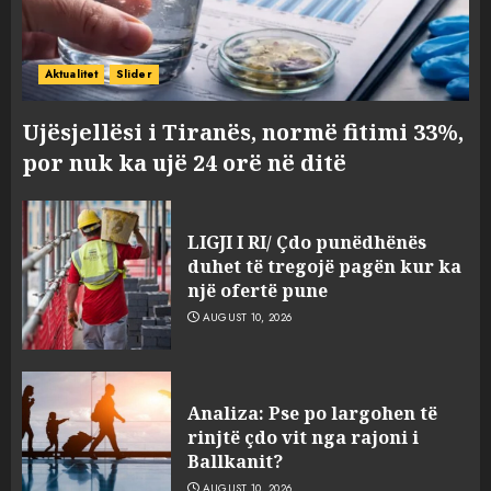
Aktualitet
Slider
Ujësjellësi i Tiranës, normë fitimi 33%,
por nuk ka ujë 24 orë në ditë
LIGJI I RI/ Çdo punëdhënës
duhet të tregojë pagën kur ka
një ofertë pune
AUGUST 10, 2026
Analiza: Pse po largohen të
rinjtë çdo vit nga rajoni i
Ballkanit?
AUGUST 10, 2026