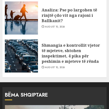
Analiza: Pse po largohen të
rinjtë çdo vit nga rajoni i
Ballkanit?
AUGUST 10, 2026
Shmangia e kontrollit vjetor
të mjeteve, shtohen
inspektimet, 4 pika për
peshimin e mjeteve të rënda
AUGUST 10, 2026
BËMA SHQIPTARE