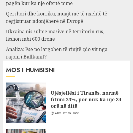
pagën kur ka një ofertë pune
Qershori dhe korriku, muajt më të nxehtë të
regjistruar ndonjëherë në Evropë
Ukraina nis sulme masive në territorin rus,
lëshon mbi 600 dronë
Analiza: Pse po largohen të rinjtë çdo vit nga
rajoni i Ballkanit?
MOS I HUMBISNI
Ujësjellësi i Tiranës, normë
fitimi 33%, por nuk ka ujë 24
orë në ditë
AUGUST 10, 2026