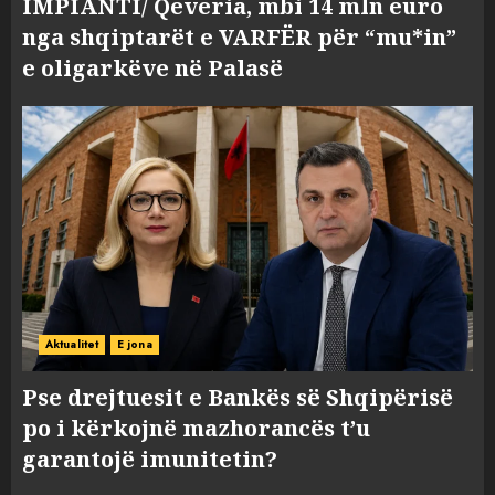
IMPIANTI/ Qeveria, mbi 14 mln euro
nga shqiptarët e VARFËR për “mu*in”
e oligarkëve në Palasë
Aktualitet
E jona
Pse drejtuesit e Bankës së Shqipërisë
po i kërkojnë mazhorancës t’u
garantojë imunitetin?