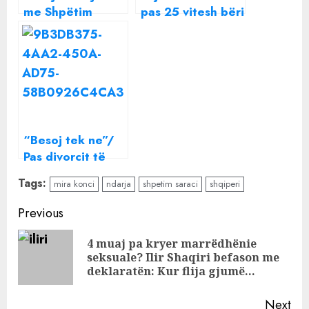
me Shpëtim
pas 25 vitesh bëri
Saraçin, Mira
bujë, Mira Konçi
Konçi merr
habit me
vendimin e
postimin, nuk e
papritur
ka harruar
Shpëtim Saraçin?
“Besoj tek ne”/
Pas divorcit të
vështirë me
Tags:
mira konci
ndarja
shpetim saraci
shqiperi
Shpëtim Saraçin
për kë i ka këto
Continue
Previous
vargje dashurie
Reading
Mira Konçi?
4 muaj pa kryer marrëdhënie
Pre
seksuale? Ilir Shaqiri befason me
pos
deklaratën: Kur flija gjumë…
Next