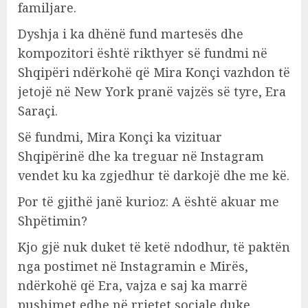
familjare.
Dyshja i ka dhënë fund martesës dhe
kompozitori është rikthyer së fundmi në
Shqipëri ndërkohë që Mira Konçi vazhdon të
jetojë në New York pranë vajzës së tyre, Era
Saraçi.
Së fundmi, Mira Konçi ka vizituar
Shqipërinë dhe ka treguar në Instagram
vendet ku ka zgjedhur të darkojë dhe me kë.
Por të gjithë janë kurioz: A është akuar me
Shpëtimin?
Kjo gjë nuk duket të ketë ndodhur, të paktën
nga postimet në Instagramin e Mirës,
ndërkohë që Era, vajza e saj ka marrë
pushimet edhe në rrjetet sociale duke