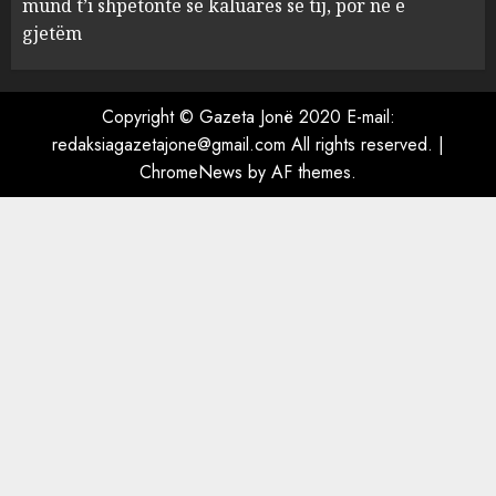
mund t’i shpëtonte së kaluarës së tij, por ne e
Ambasada amerikane: Sokol
gjetëm
Hoxha mendoi se mund t’i
shpëtonte së kaluarës së tij,
por ne e gjetëm
Copyright © Gazeta Jonë 2020 E-mail:
5
AUGUST 7, 2026
redaksiagazetajone@gmail.com All rights reserved.
|
ChromeNews
by AF themes.