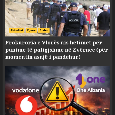
Aktualitet
E jona
Slider
Prokuroria e Vlorës nis hetimet për
punime të paligjshme në Zvërnec (për
momentin asnjë i pandehur)