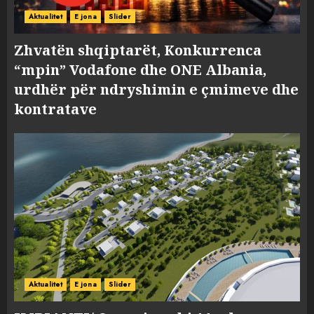
Aktualitet
E jona
Slider
Zhvatën shqiptarët, Konkurrenca
“mpin” Vodafone dhe ONE Albania,
urdhër për ndryshimin e çmimeve dhe
kontratave
Aktualitet
E jona
Slider