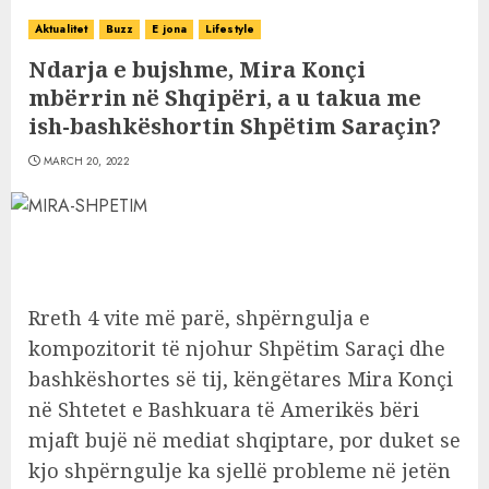
Aktualitet
Buzz
E jona
Lifestyle
Ndarja e bujshme, Mira Konçi
mbërrin në Shqipëri, a u takua me
ish-bashkëshortin Shpëtim Saraçin?
MARCH 20, 2022
Rreth 4 vite më parë, shpërngulja e
kompozitorit të njohur Shpëtim Saraçi dhe
bashkëshortes së tij, këngëtares Mira Konçi
në Shtetet e Bashkuara të Amerikës bëri
mjaft bujë në mediat shqiptare, por duket se
kjo shpërngulje ka sjellë probleme në jetën