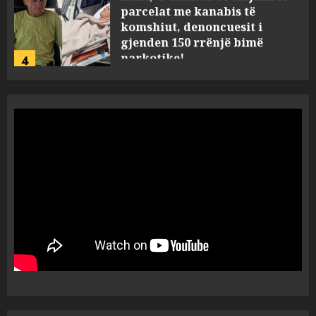
parcelat me kanabis të
komshiut, denoncuesit i
gjenden 150 rrënjë bimë
narkotike!
4
AUGUST 7, 2026
Ambasada amerikane: Sokol
Hoxha mendoi se mund t’i
shpëtonte së kaluarës së tij,
por ne e gjetëm
5
AUGUST 7, 2026
Humbi gruan dhe djalin në
aksidentin tragjik në Greqi,
rrëfehet emigranti shqiptar.
Flet dhe shoferi i kamionit me
të cilin u përplas makina e
1
viktimave
AUGUST 7, 2026