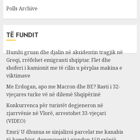
Polls Archive
TË FUNDIT
Humbi gruan dhe djalin në aksidentin tragjik në
Greqi, rrëfehet emigranti shqiptar. Flet dhe
shoferi i kamionit me të cilin u përplas makina e
viktimave
Me Erdogan, apo me Macron dhe BE? Rasti i 32-
vjeçares turke vë në dilemë Shqipërinë
Konkurrenca për turistët degjeneron në
zjarrvënie në Vlorë, arrestohet 33-vjeçari
(VIDEO)
Emri/ U dhunua se sinjalizoi parcelat me kanabis
të komshiut, denoncuesit i gjenden 150 rrënjë