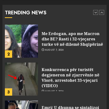
rrëfehet emigranti shqiptar.
Flet dhe shoferi i kamionit me
TRENDING NEWS
të cilin u përplas makina e
1
viktimave
AUGUST 7, 2026
Me Erdogan, apo me Macron
dhe BE? Rasti i 32-vjeçares
turke vë në dilemë Shqipërinë
AUGUST 7, 2026
2
Konkurrenca për turistët
degjeneron në zjarrvënie në
Vlorë, arrestohet 33-vjeçari
(VIDEO)
3
AUGUST 7, 2026
Emri/ U dhunua se sinjalizoi