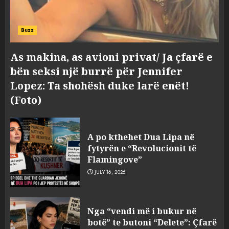
Buzz
As makina, as avioni privat/ Ja çfarë e
bën seksi një burrë për Jennifer
Lopez: Ta shohësh duke larë enët!
(Foto)
A po kthehet Dua Lipa në
fytyrën e “Revolucionit të
Flamingove”
JULY 16, 2026
Konkurrenca për turistët
Nga “vendi më i bukur në
degjeneron në zjarrvënie në
botë” te butoni “Delete”: Çfarë
Vlorë, arrestohet 33-vjeçari