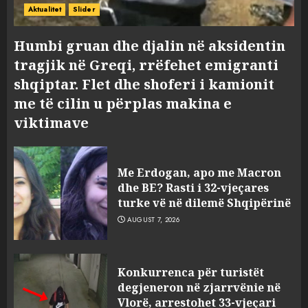
Aktualitet
Slider
Humbi gruan dhe djalin në aksidentin
tragjik në Greqi, rrëfehet emigranti
shqiptar. Flet dhe shoferi i kamionit
me të cilin u përplas makina e
viktimave
Me Erdogan, apo me Macron
dhe BE? Rasti i 32-vjeçares
turke vë në dilemë Shqipërinë
AUGUST 7, 2026
Konkurrenca për turistët
degjeneron në zjarrvënie në
Vlorë, arrestohet 33-vjeçari