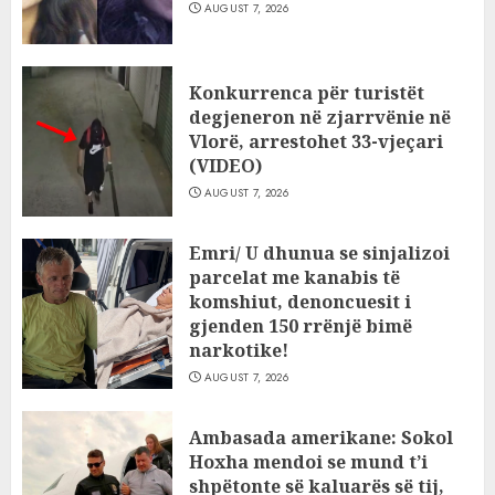
AUGUST 7, 2026
Konkurrenca për turistët
degjeneron në zjarrvënie në
Vlorë, arrestohet 33-vjeçari
(VIDEO)
AUGUST 7, 2026
Emri/ U dhunua se sinjalizoi
parcelat me kanabis të
komshiut, denoncuesit i
gjenden 150 rrënjë bimë
narkotike!
AUGUST 7, 2026
Ambasada amerikane: Sokol
Hoxha mendoi se mund t’i
shpëtonte së kaluarës së tij,