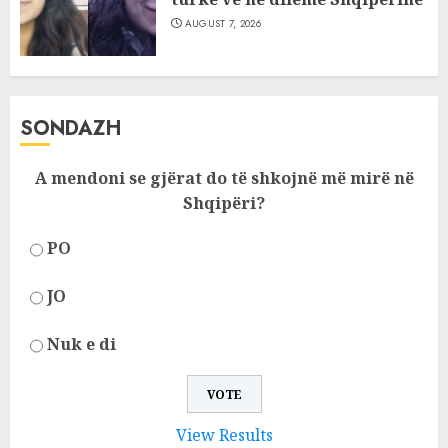
AUGUST 7, 2026
SONDAZH
A mendoni se gjërat do të shkojnë më mirë në
Shqipëri?
PO
JO
Nuk e di
View Results