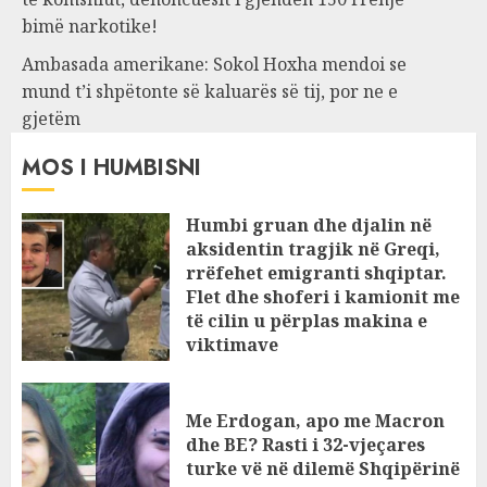
bimë narkotike!
Ambasada amerikane: Sokol Hoxha mendoi se
mund t’i shpëtonte së kaluarës së tij, por ne e
gjetëm
MOS I HUMBISNI
Humbi gruan dhe djalin në
aksidentin tragjik në Greqi,
rrëfehet emigranti shqiptar.
Flet dhe shoferi i kamionit me
të cilin u përplas makina e
viktimave
AUGUST 7, 2026
Me Erdogan, apo me Macron
dhe BE? Rasti i 32-vjeçares
turke vë në dilemë Shqipërinë