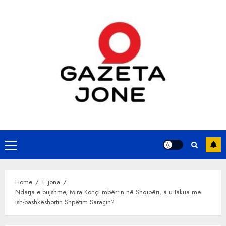
Skip
to
content
Primary
Menu
Home
E jona
Ndarja e bujshme, Mira Konçi mbërrin në Shqipëri, a u takua me
ish-bashkëshortin Shpëtim Saraçin?