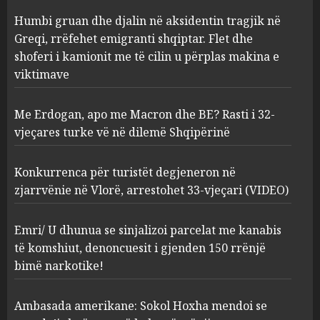
Me Erdogan, apo me Macron
Humbi gruan dhe djalin në aksidentin tragjik në
dhe BE? Rasti i 32-vjeçares
Greqi, rrëfehet emigranti shqiptar. Flet dhe
turke vë në dilemë Shqipërinë
shoferi i kamionit me të cilin u përplas makina e
AUGUST 7, 2026
2
viktimave
Me Erdogan, apo me Macron dhe BE? Rasti i 32-
Konkurrenca për turistët
vjeçares turke vë në dilemë Shqipërinë
degjeneron në zjarrvënie në
Vlorë, arrestohet 33-vjeçari
(VIDEO)
Konkurrenca për turistët degjeneron në
3
AUGUST 7, 2026
zjarrvënie në Vlorë, arrestohet 33-vjeçari (VIDEO)
Emri/ U dhunua se sinjalizoi
Emri/ U dhunua se sinjalizoi parcelat me kanabis
parcelat me kanabis të
të komshiut, denoncuesit i gjenden 150 rrënjë
komshiut, denoncuesit i
bimë narkotike!
gjenden 150 rrënjë bimë
narkotike!
4
Ambasada amerikane: Sokol Hoxha mendoi se
AUGUST 7, 2026