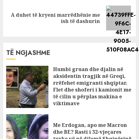
A duhet të kryeni marrëdhënie me
Next
ish të dashurin
post:
TË NGJASHME
Humbi gruan dhe djalin në
aksidentin tragjik në Greqi,
rrëfehet emigranti shqiptar.
Flet dhe shoferi i kamionit me
të cilin u përplas makina e
viktimave
AUGUST 7, 2026
Me Erdogan, apo me Macron
dhe BE? Rasti i 32-vjeçares
turke vë në dilemë Shqipërinë