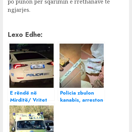
po punon për sqarimin e rrethanave të
ngjarjes.
Lexo Edhe:
E rëndë në
Policia zbulon
Mirditë/ Vritet
kanabis, arreston
68-vjeçari në
28-vjeçarin dhe i
banesë, e bija e
gjen në banesë
gjen pas 2 ditësh
tritol e granata
të pajetë