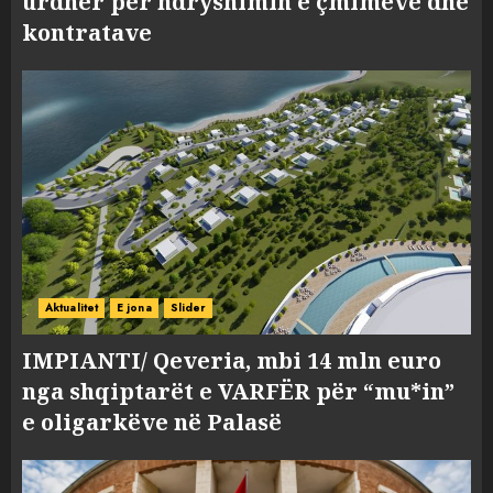
urdhër për ndryshimin e çmimeve dhe
kontratave
Aktualitet
E jona
Slider
IMPIANTI/ Qeveria, mbi 14 mln euro
nga shqiptarët e VARFËR për “mu*in”
e oligarkëve në Palasë