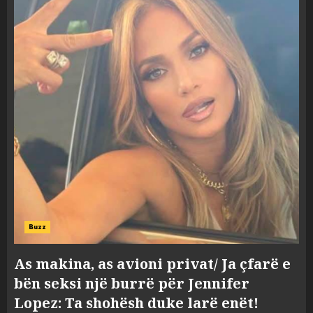
Buzz
As makina, as avioni privat/ Ja çfarë e
bën seksi një burrë për Jennifer
Lopez: Ta shohësh duke larë enët!