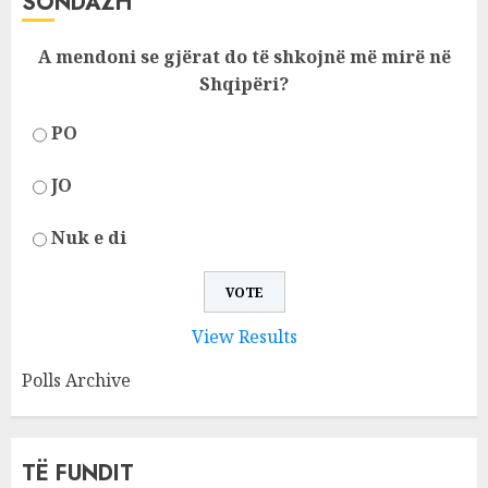
SONDAZH
A mendoni se gjërat do të shkojnë më mirë në
Shqipëri?
PO
JO
Nuk e di
View Results
Polls Archive
TË FUNDIT