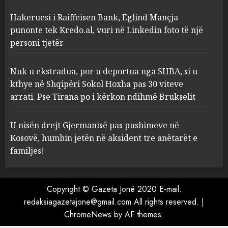
Eglind Mançja punonte tek
Kredo.al, vuri në Linkedin
Hakeruesi i Raiffeisen Bank, Eglind Mançja
foto të një personi tjetër
punonte tek Kredo.al, vuri në Linkedin foto të një
3
AUGUST 7, 2026
personi tjetër
Nuk u ekstradua, por u
Nuk u ekstradua, por u deportua nga SHBA, si u
deportua nga SHBA, si u kthye
kthye në Shqipëri Sokol Hoxha pas 30 viteve
në Shqipëri Sokol Hoxha pas
arrati. Pse Tirana po i kërkon ndihmë Brukselit
30 viteve arrati. Pse Tirana po
i kërkon ndihmë Brukselit
4
U nisën drejt Gjermanisë pas pushimeve në
AUGUST 7, 2026
Kosovë, humbin jetën në aksident tre anëtarët e
U nisën drejt Gjermanisë pas
familjes!
pushimeve në Kosovë, humbin
jetën në aksident tre anëtarët
e familjes!
Copyright © Gazeta Jonë 2020 E-mail:
5
AUGUST 7, 2026
redaksiagazetajone@gmail.com All rights reserved.
|
ChromeNews
by AF themes.