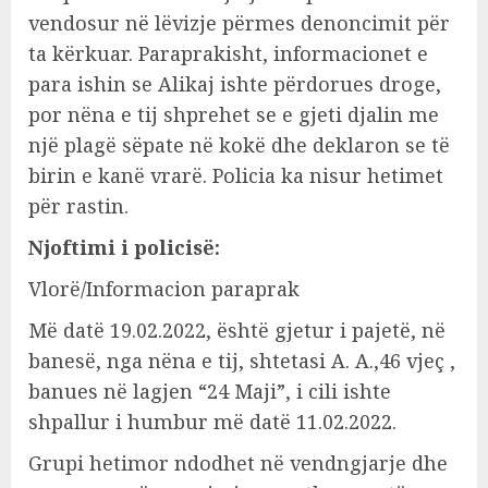
vendosur në lëvizje përmes denoncimit për
ta kërkuar. Paraprakisht, informacionet e
para ishin se Alikaj ishte përdorues droge,
por nëna e tij shprehet se e gjeti djalin me
një plagë sëpate në kokë dhe deklaron se të
birin e kanë vrarë. Policia ka nisur hetimet
për rastin.
Njoftimi i policisë:
Vlorë/Informacion paraprak
Më datë 19.02.2022, është gjetur i pajetë, në
banesë, nga nëna e tij, shtetasi A. A.,46 vjeç ,
banues në lagjen “24 Maji”, i cili ishte
shpallur i humbur më datë 11.02.2022.
Grupi hetimor ndodhet në vendngjarje dhe