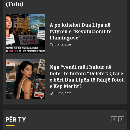
(Foto)
A po kthehet Dua Lipa në
fytyrën e “Revolucionit të
Flamingove”
JULY 16, 2026
Hakeruesi i Raiffeisen Bank,
Nga “vendi më i bukur në
Eglind Mançja punonte tek
botë” te butoni “Delete”: Çfarë
Kredo.al, vuri në Linkedin
e bëri Dua Lipën të fshijë fotot
foto të një personi tjetër
e Kep Merlit?
3
AUGUST 7, 2026
JULY 16, 2026
Nuk u ekstradua, por u
deportua nga SHBA, si u kthye
PËR TY
në Shqipëri Sokol Hoxha pas
30 viteve arrati. Pse Tirana po