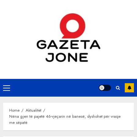
Skip
to
content
Primary
Menu
Home
Aktualitet
Nëna gjen të pajetë 46-vjeçarin në banesë, dyshohet për vrasje
me sëpatë