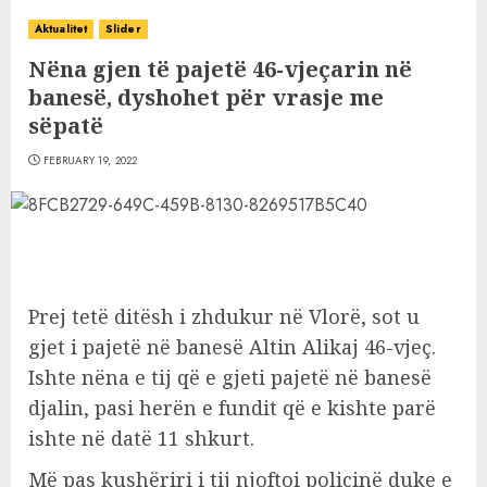
Aktualitet
Slider
Nëna gjen të pajetë 46-vjeçarin në
banesë, dyshohet për vrasje me
sëpatë
FEBRUARY 19, 2022
Prej tetë ditësh i zhdukur në Vlorë, sot u
gjet i pajetë në banesë Altin Alikaj 46-vjeç.
Ishte nëna e tij që e gjeti pajetë në banesë
djalin, pasi herën e fundit që e kishte parë
ishte në datë 11 shkurt.
Më pas kushëriri i tij njoftoi policinë duke e