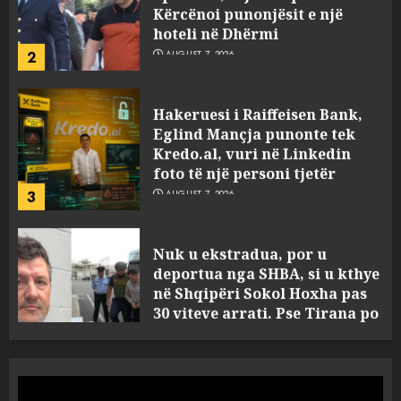
hoteli në Dhërmi
2
AUGUST 7, 2026
Hakeruesi i Raiffeisen Bank,
Eglind Mançja punonte tek
Kredo.al, vuri në Linkedin
foto të një personi tjetër
3
AUGUST 7, 2026
Nuk u ekstradua, por u
deportua nga SHBA, si u kthye
në Shqipëri Sokol Hoxha pas
30 viteve arrati. Pse Tirana po
i kërkon ndihmë Brukselit
4
AUGUST 7, 2026
U nisën drejt Gjermanisë pas
pushimeve në Kosovë, humbin