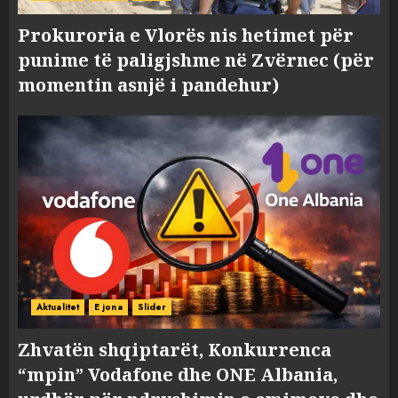
Prokuroria e Vlorës nis hetimet për
punime të paligjshme në Zvërnec (për
momentin asnjë i pandehur)
Aktualitet
E jona
Slider
Zhvatën shqiptarët, Konkurrenca
“mpin” Vodafone dhe ONE Albania,