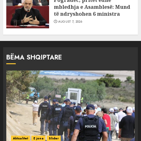
Pogradec, pritet edhe
mbledhja e Asamblesë: Mund
të ndryshohen 6 ministra
AUGUST 7, 2026
BËMA SHQIPTARE
Aktualitet
E jona
Slider