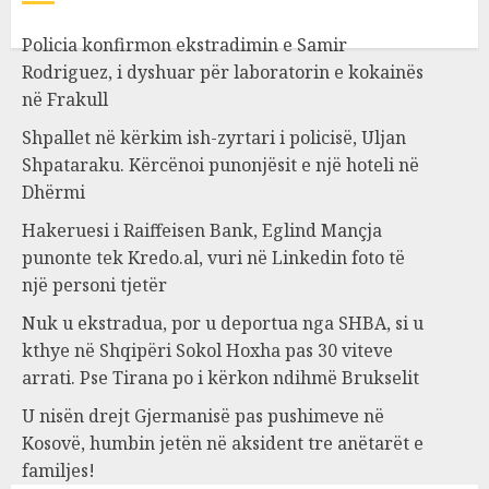
Policia konfirmon ekstradimin e Samir
Rodriguez, i dyshuar për laboratorin e kokainës
në Frakull
Shpallet në kërkim ish-zyrtari i policisë, Uljan
Shpataraku. Kërcënoi punonjësit e një hoteli në
Dhërmi
Hakeruesi i Raiffeisen Bank, Eglind Mançja
punonte tek Kredo.al, vuri në Linkedin foto të
një personi tjetër
Nuk u ekstradua, por u deportua nga SHBA, si u
kthye në Shqipëri Sokol Hoxha pas 30 viteve
arrati. Pse Tirana po i kërkon ndihmë Brukselit
U nisën drejt Gjermanisë pas pushimeve në
Kosovë, humbin jetën në aksident tre anëtarët e
familjes!