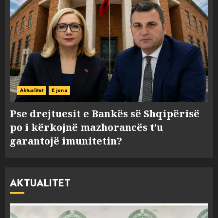
Aktualitet
E jona
Pse drejtuesit e Bankës së Shqipërisë
po i kërkojnë mazhorancës t’u
garantojë imunitetin?
AKTUALITET