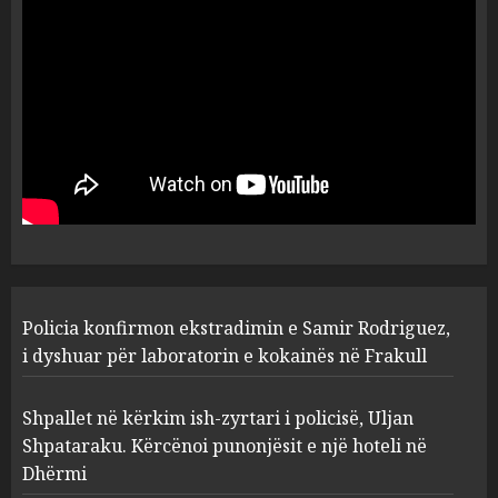
jetën në aksident tre anëtarët
e familjes!
5
AUGUST 7, 2026
Policia konfirmon
ekstradimin e Samir
Rodriguez, i dyshuar për
laboratorin e kokainës në
Frakull
1
AUGUST 7, 2026
Shpallet në kërkim ish-zyrtari
Policia konfirmon ekstradimin e Samir Rodriguez,
i policisë, Uljan Shpataraku.
Kërcënoi punonjësit e një
i dyshuar për laboratorin e kokainës në Frakull
hoteli në Dhërmi
2
AUGUST 7, 2026
Shpallet në kërkim ish-zyrtari i policisë, Uljan
Shpataraku. Kërcënoi punonjësit e një hoteli në
Dhërmi
Hakeruesi i Raiffeisen Bank,