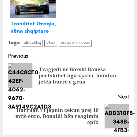
Tronditet Greqia,
nëna shqiptare
gjen të pajetë
Tags:
altin alikaj
Vlore
Vrasje me sepate
fëmijën 3 vjeçar
Continue
Previous
Reading
Tragjedi në Borsh! Banesa
Pre
përfshihet nga zjarri, humbin
pos
jetën burrë e grua
Next
Harruan t’i jepnin çekun prej 10
Next
mijë euro, Donaldi bën reagimin
post:
epik