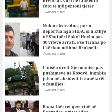
Kredo.al, vuri në Linkedin
foto të një personi tjetër
AUGUST 7, 2026
Nuk u ekstradua, por u
deportua nga SHBA, si u kthye
në Shqipëri Sokol Hoxha pas
30 viteve arrati. Pse Tirana po
i kërkon ndihmë Brukselit
AUGUST 7, 2026
U nisën drejt Gjermanisë pas
pushimeve në Kosovë, humbin
jetën në aksident tre anëtarët
e familjes!
AUGUST 7, 2026
Rama thërret qeverinë në