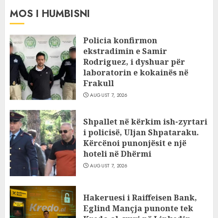
MOS I HUMBISNI
Policia konfirmon
ekstradimin e Samir
Rodriguez, i dyshuar për
laboratorin e kokainës në
Frakull
AUGUST 7, 2026
Shpallet në kërkim ish-zyrtari
i policisë, Uljan Shpataraku.
Kërcënoi punonjësit e një
hoteli në Dhërmi
AUGUST 7, 2026
Hakeruesi i Raiffeisen Bank,
Eglind Mançja punonte tek