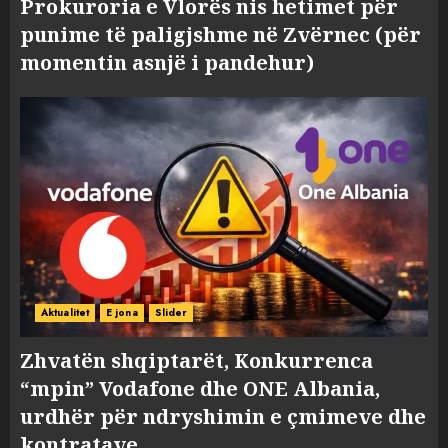
Prokuroria e Vlorës nis hetimet për
punime të paligjshme në Zvërnec (për
momentin asnjë i pandehur)
Aktualitet
E jona
Slider
Zhvatën shqiptarët, Konkurrenca
“mpin” Vodafone dhe ONE Albania,
urdhër për ndryshimin e çmimeve dhe
kontratave