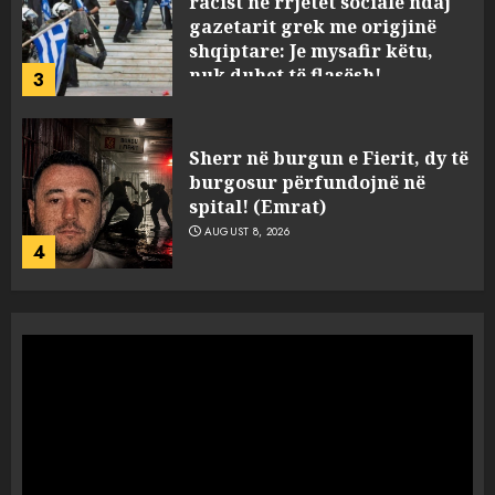
burgosur përfundojnë në
spital! (Emrat)
AUGUST 8, 2026
4
Tentoi të vriste me armë
zjarri një 38-vjeçar/ Kapet në
flagrancë autori i dyshuar në
Kavajë! (Emrat)
5
AUGUST 8, 2026
Ekzekuzohet me kallash i riu
në Korçë, shoku i fëmijërisë e
ndoqi vrenda pallatit dhe e
vrau: Çfarë thonë fqinjët
1
AUGUST 8, 2026
Fundjava me rrezik të lartë