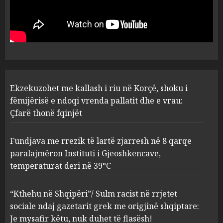
zjarresh në 8 qarqe
paralajmëron Instituti i
Gjeoshkencave, temperaturat
deri në 39°C
2
AUGUST 8, 2026
“Kthehu në Shqipëri”/ Sulm
Ekzekuzohet me kallash i riu në Korçë, shoku i
racist në rrjetet sociale ndaj
gazetarit grek me origjinë
fëmijërisë e ndoqi vrenda pallatit dhe e vrau:
shqiptare: Je mysafir këtu,
Çfarë thonë fqinjët
nuk duhet të flasësh!
3
AUGUST 8, 2026
Fundjava me rrezik të lartë zjarresh në 8 qarqe
paralajmëron Instituti i Gjeoshkencave,
Sherr në burgun e Fierit, dy të
temperaturat deri në 39°C
burgosur përfundojnë në
spital! (Emrat)
“Kthehu në Shqipëri”/ Sulm racist në rrjetet
AUGUST 8, 2026
4
sociale ndaj gazetarit grek me origjinë shqiptare:
Je mysafir këtu, nuk duhet të flasësh!