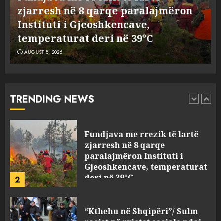
ndoqi vrenda pallatit dhe e
zjarresh në 8 qarqe paralajmëron
vrau: Çfarë thonë fqinjët
Instituti i Gjeoshkencave,
1
AUGUST 8, 2026
temperaturat deri në 39°C
AUGUST 8, 2026
Fundjava me rrezik të lartë
zjarresh në 8 qarqe
paralajmëron Instituti i
Gjeoshkencave, temperaturat
TRENDING NEWS
deri në 39°C
2
AUGUST 8, 2026
“Kthehu në Shqipëri”/ Sulm
racist në rrjetet sociale ndaj
gazetarit grek me origjinë
shqiptare: Je mysafir këtu,
nuk duhet të flasësh!
3
AUGUST 8, 2026
Sherr në burgun e Fierit, dy të