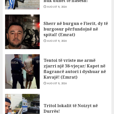
nuk duhet të flasësh!
AUGUST 8, 2026
Sherr në burgun e Fierit, dy të
burgosur përfundojnë në
spital! (Emrat)
AUGUST 8, 2026
Tentoi të vriste me armë
zjarri një 38-vjeçar/ Kapet në
flagrancë autori i dyshuar në
Kavajë! (Emrat)
AUGUST 8, 2026
Tritol lokalit të Noizyt në
Durrës!