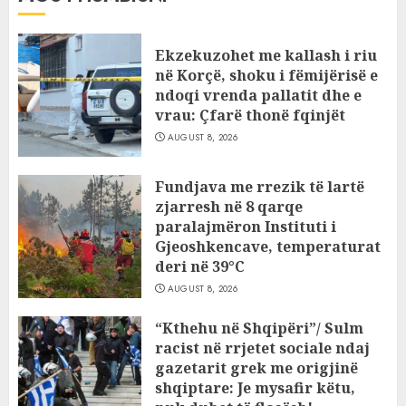
Ekzekuzohet me kallash i riu
në Korçë, shoku i fëmijërisë e
ndoqi vrenda pallatit dhe e
vrau: Çfarë thonë fqinjët
AUGUST 8, 2026
Fundjava me rrezik të lartë
zjarresh në 8 qarqe
paralajmëron Instituti i
Gjeoshkencave, temperaturat
deri në 39°C
AUGUST 8, 2026
“Kthehu në Shqipëri”/ Sulm
racist në rrjetet sociale ndaj
gazetarit grek me origjinë
shqiptare: Je mysafir këtu,