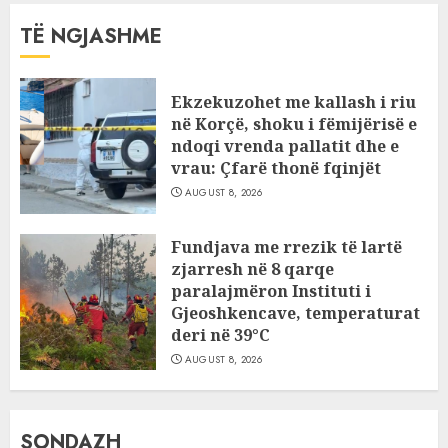
TË NGJASHME
Ekzekuzohet me kallash i riu
në Korçë, shoku i fëmijërisë e
ndoqi vrenda pallatit dhe e
vrau: Çfarë thonë fqinjët
AUGUST 8, 2026
Fundjava me rrezik të lartë
zjarresh në 8 qarqe
paralajmëron Instituti i
Gjeoshkencave, temperaturat
deri në 39°C
AUGUST 8, 2026
SONDAZH