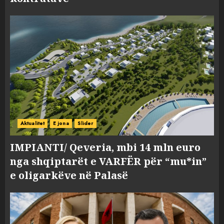
Aktualitet
E jona
Slider
IMPIANTI/ Qeveria, mbi 14 mln euro
nga shqiptarët e VARFËR për “mu*in”
e oligarkëve në Palasë