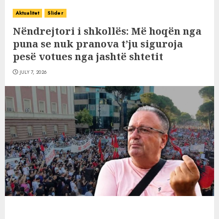
Aktualitet
Slider
Nëndrejtori i shkollës: Më hoqën nga
puna se nuk pranova t’ju siguroja
pesë votues nga jashtë shtetit
JULY 7, 2026