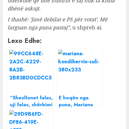
ndërkohë që unë numrin e saj nuk ia kisha
dhënë askujt.
I thashë: ‘Janë debilat e PS për votat’. Më
larguan nga puna pastaj”,
u shpreh ai.
Lexo Edhe:
“Shezllonet falas,
E hoqën nga
uji falas, shërbimi
puna, Mariana
ç’tju them, pse
Kondi rikthehet
nuk ndodh tek
pas 9 vitesh në
ne?”, gazetarja
Teatër, nuk