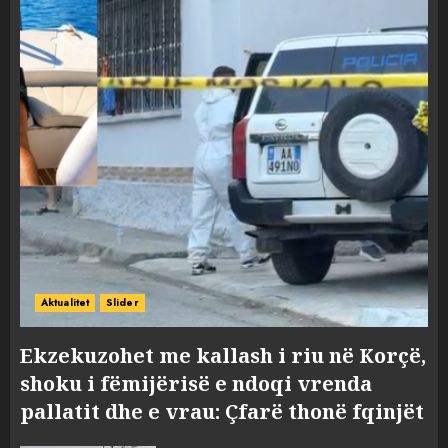
Aktualitet
Slider
Ekzekuzohet me kallash i riu në Korçë,
shoku i fëmijërisë e ndoqi vrenda
pallatit dhe e vrau: Çfarë thonë fqinjët