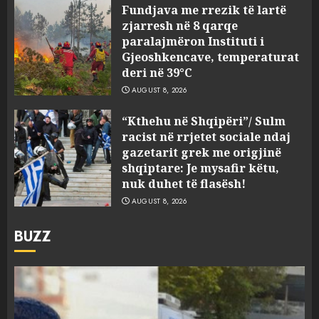
Fundjava me rrezik të lartë
zjarresh në 8 qarqe
paralajmëron Instituti i
Gjeoshkencave, temperaturat
deri në 39°C
AUGUST 8, 2026
“Kthehu në Shqipëri”/ Sulm
racist në rrjetet sociale ndaj
gazetarit grek me origjinë
shqiptare: Je mysafir këtu,
nuk duhet të flasësh!
AUGUST 8, 2026
BUZZ