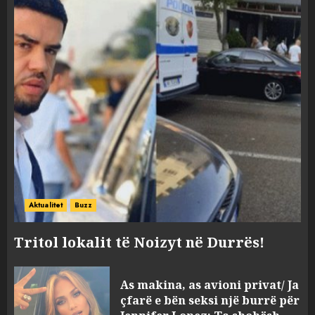
Aktualitet
Buzz
Tritol lokalit të Noizyt në Durrës!
“Kthehu në Shqipëri”/ Sulm
As makina, as avioni privat/ Ja
racist në rrjetet sociale ndaj
çfarë e bën seksi një burrë për
gazetarit grek me origjinë