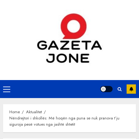
Skip
to
content
Primary
Menu
Home
Aktualitet
Nëndrejtori i shkollës: Më hoqën nga puna se nuk pranova t’ju
siguroja pesë votues nga jashtë shtetit