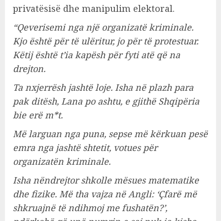
privatësisë dhe manipulim elektoral.
“Qeverisemi nga një organizatë kriminale.
Kjo është për të ulëritur, jo për të protestuar.
Këtij është t’ia kapësh për fyti atë që na
drejton.
Ta nxjerrësh jashtë loje. Isha në plazh para
pak ditësh, Lana po ashtu, e gjithë Shqipëria
bie erë m*t.
Më larguan nga puna, sepse më kërkuan pesë
emra nga jashtë shtetit, votues për
organizatën kriminale.
Isha nëndrejtor shkolle mësues matematike
dhe fizike. Më tha vajza në Angli: ‘Çfarë më
shkruajnë të ndihmoj me fushatën?’,