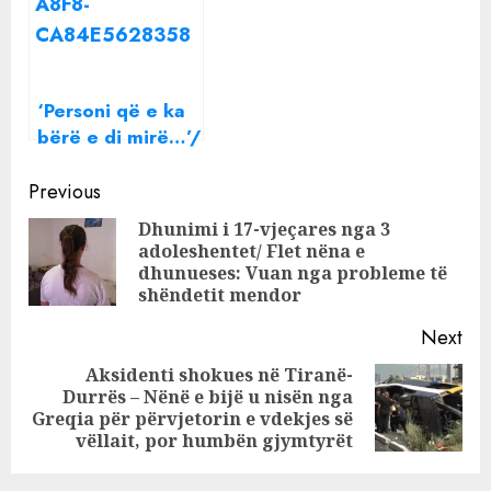
shqiptare e
kursen Mirela
mahnitur me
Kumbaron dhe
pushimet në
Hervin Çulin
shtetin fqinj
‘Personi që e ka
bërë e di mirë…’/
Përse e hoqën
Continue
nga puna?
Previous
Doktori i Fiksit:
Reading
Dhunimi i 17-vjeçares nga 3
Dëgjoja
adoleshentet/ Flet nëna e
Pre
gjithmonë një
dhunueses: Vuan nga probleme të
pos
shprehje
shëndetit mendor
Next
Aksidenti shokues në Tiranë-
Durrës – Nënë e bijë u nisën nga
Next
Greqia për përvjetorin e vdekjes së
post:
vëllait, por humbën gjymtyrët