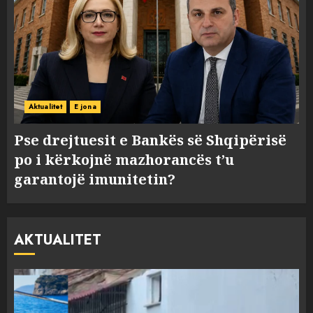
Aktualitet
E jona
Pse drejtuesit e Bankës së Shqipërisë
po i kërkojnë mazhorancës t’u
garantojë imunitetin?
AKTUALITET