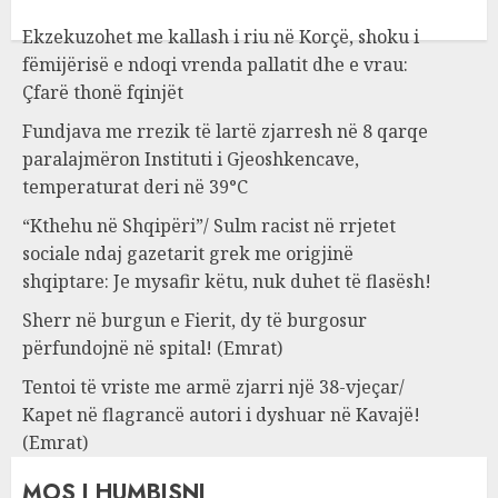
Ekzekuzohet me kallash i riu në Korçë, shoku i
fëmijërisë e ndoqi vrenda pallatit dhe e vrau:
Çfarë thonë fqinjët
Fundjava me rrezik të lartë zjarresh në 8 qarqe
paralajmëron Instituti i Gjeoshkencave,
temperaturat deri në 39°C
“Kthehu në Shqipëri”/ Sulm racist në rrjetet
sociale ndaj gazetarit grek me origjinë
shqiptare: Je mysafir këtu, nuk duhet të flasësh!
Sherr në burgun e Fierit, dy të burgosur
përfundojnë në spital! (Emrat)
Tentoi të vriste me armë zjarri një 38-vjeçar/
Kapet në flagrancë autori i dyshuar në Kavajë!
(Emrat)
MOS I HUMBISNI