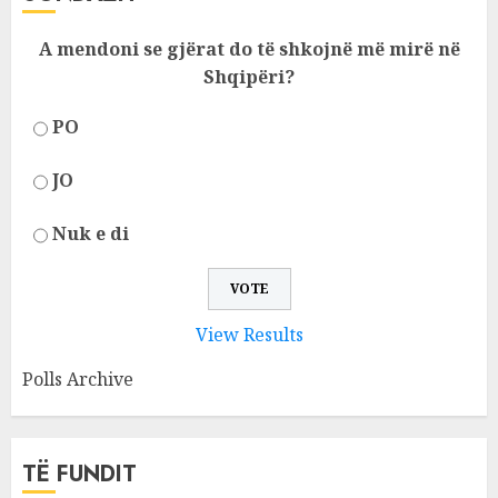
A mendoni se gjërat do të shkojnë më mirë në
Shqipëri?
PO
JO
Nuk e di
View Results
Polls Archive
TË FUNDIT