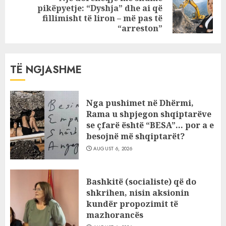
pikëpyetje: “Dyshja” dhe ai që
Next
fillimisht të liron – më pas të
post:
“arreston”
TË NGJASHME
Nga pushimet në Dhërmi,
Rama u shpjegon shqiptarëve
se çfarë është “BESA”… por a e
besojnë më shqiptarët?
AUGUST 6, 2026
Bashkitë (socialiste) që do
shkrihen, nisin aksionin
kundër propozimit të
mazhorancës