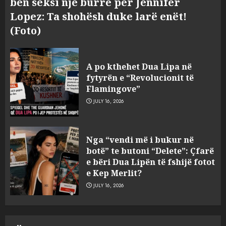
bën seksi një burrë për Jennifer
Lopez: Ta shohësh duke larë enët!
(Foto)
A po kthehet Dua Lipa në
fytyrën e “Revolucionit të
Flamingove”
JULY 16, 2026
Bashkitë (socialiste) që do
Nga “vendi më i bukur në
shkrihen, nisin aksionin
botë” te butoni “Delete”: Çfarë
kundër propozimit të
e bëri Dua Lipën të fshijë fotot
mazhorancës
e Kep Merlit?
3
AUGUST 6, 2026
JULY 16, 2026
Mungesa e reshjeve: Fierza në
gjëndje alarmante, KESH blen