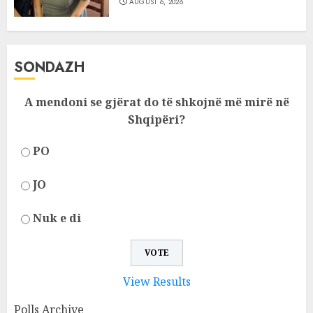
AUGUST 6, 2026
SONDAZH
A mendoni se gjërat do të shkojnë më mirë në
Shqipëri?
PO
JO
Nuk e di
View Results
Polls Archive