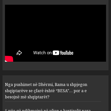
Vera të rrezikshme: Si po e
ndryshojnë valët e të nxehtit
dhe zjarret jetën në Europë
AUGUST 6, 2026
5
Nga pushimet në Dhërmi,
Rama u shpjegon shqiptarëve
se çfarë është “BESA”… por a e
besojnë më shqiptarët?
1
AUGUST 6, 2026
5 pije që ndihmojnë në uljen e
Nga pushimet në Dhërmi, Rama u shpjegon
kortizolit para gjumit dhe
shqiptarëve se çfarë është “BESA”… por a e
përmirësojnë cilësinë e gjumit
besojnë më shqiptarët?
AUGUST 6, 2026
2
5 pije që ndihmojnë në uljen e kortizolit para