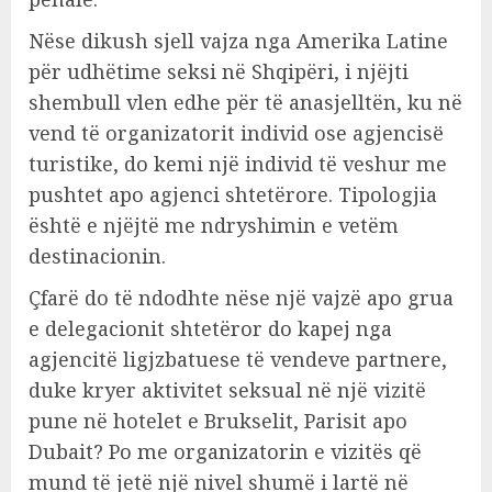
Nëse dikush sjell vajza nga Amerika Latine
për udhëtime seksi në Shqipëri, i njëjti
shembull vlen edhe për të anasjelltën, ku në
vend të organizatorit individ ose agjencisё
turistike, do kemi një individ të veshur me
pushtet apo agjenci shtetërore. Tipologjia
është e njëjtë me ndryshimin e vetëm
destinacionin.
Çfarë do të ndodhte nëse një vajzë apo grua
e delegacionit shtetëror do kapej nga
agjencitë ligjzbatuese të vendeve partnere,
duke kryer aktivitet seksual në një vizitë
pune në hotelet e Brukselit, Parisit apo
Dubait? Po me organizatorin e vizitës që
mund të jetë një nivel shumë i lartë në