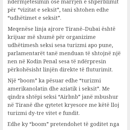
ndërmjetësimin ose marrjen e shpërblimit
për “vizitat e seksit”, tani shtohen edhe
“udhëtimet e seksit”.
Meqenëse linja ajrore Tiranë–Dubai është
krijuar më shumë për organizime
udhëtimesh seksi sesa turizmi apo pune,
parlamentarët tanë menduan të shtojnë një
nen në Kodin Penal sesa të ndërpresin
përkohësisht linjën direkte të fluturimit.
Një “boom” ka pësuar edhe “turizmi
amerikanolatin dhe aziatik i seksit”. Me
qindra shtëpi seksi “Airbnb” janë mbushur
në Tiranë dhe qytetet kryesore me këtë lloj
turizmi dy-tre vitet e fundit.
Edhe ky “boom” pretendohet të goditet nga