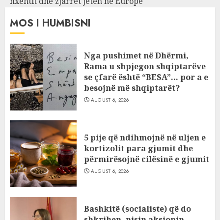
nxehtit dhe zjarret jetën në Europë
MOS I HUMBISNI
Nga pushimet në Dhërmi,
Rama u shpjegon shqiptarëve
se çfarë është “BESA”… por a e
besojnë më shqiptarët?
AUGUST 6, 2026
5 pije që ndihmojnë në uljen e
kortizolit para gjumit dhe
përmirësojnë cilësinë e gjumit
AUGUST 6, 2026
Bashkitë (socialiste) që do
shkrihen, nisin aksionin