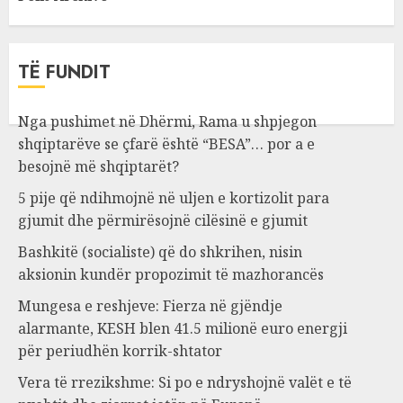
TË FUNDIT
Nga pushimet në Dhërmi, Rama u shpjegon
shqiptarëve se çfarë është “BESA”… por a e
besojnë më shqiptarët?
5 pije që ndihmojnë në uljen e kortizolit para
gjumit dhe përmirësojnë cilësinë e gjumit
Bashkitë (socialiste) që do shkrihen, nisin
aksionin kundër propozimit të mazhorancës
Mungesa e reshjeve: Fierza në gjëndje
alarmante, KESH blen 41.5 milionë euro energji
për periudhën korrik-shtator
Vera të rrezikshme: Si po e ndryshojnë valët e të