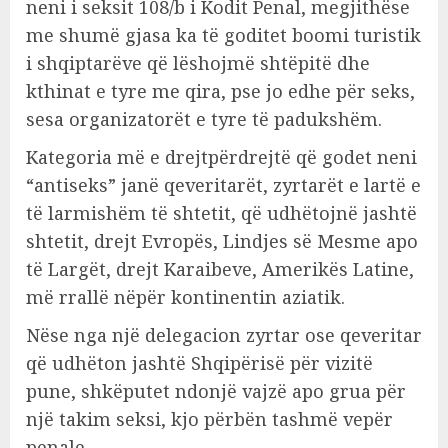
neni i seksit 108/b i Kodit Penal, megjithëse
me shumë gjasa ka të goditet boomi turistik
i shqiptarëve që lëshojmë shtëpitë dhe
kthinat e tyre me qira, pse jo edhe për seks,
sesa organizatorët e tyre të padukshëm.
Kategoria më e drejtpërdrejtë që godet neni
“antiseks” janë qeveritarët, zyrtarët e lartë e
të larmishëm të shtetit, që udhëtojnë jashtë
shtetit, drejt Evropës, Lindjes së Mesme apo
të Largët, drejt Karaibeve, Amerikës Latine,
më rrallë nëpër kontinentin aziatik.
Nëse nga një delegacion zyrtar ose qeveritar
që udhëton jashtë Shqipërisë për vizitë
pune, shkëputet ndonjë vajzë apo grua për
një takim seksi, kjo përbën tashmë vepër
penale.