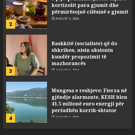
kortizolit para gjumit dhe
përmirësojnë cilësinë e gjumit
AUGUST 6, 2026
2
Bashkitë (socialiste) që do
shkrihen, nisin aksionin
kundër propozimit të
mazhorancës
3
AUGUST 6, 2026
Mungesa e reshjeve: Fierza në
gjëndje alarmante, KESH blen
41.5 milionë euro energji për
periudhën korrik-shtator
4
AUGUST 6, 2026