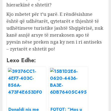
hierarkinë e shtetit?
Kjo mbetet për t’u parë. E rëndësishme
është që udhëtarët, qytetarët e thjeshtë të
udhëtimeve turistike jashtë Shqipërisë, nuk
kanë asnjë arsye të merakosen apo të
pyesin nëse preken nga ky nen i ri antiseks
– zyrtarët e shtetit po!
Lexo Edhe:
Donaldi nis me
FOTOT: “Mos u