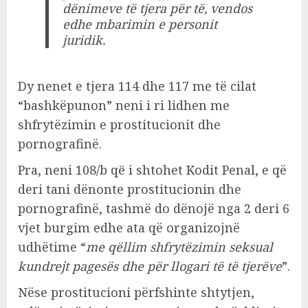
dënimeve të tjera për të, vendos
edhe mbarimin e personit
juridik.
Dy nenet e tjera 114 dhe 117 me të cilat
“bashkëpunon” neni i ri lidhen me
shfrytëzimin e prostitucionit dhe
pornografinë.
Pra, neni 108/b qё i shtohet Kodit Penal, e që
deri tani dënonte prostitucionin dhe
pornografinë, tashmë do dënojë nga 2 deri 6
vjet burgim edhe ata që organizojnë
udhëtime “
me qëllim shfrytëzimin seksual
kundrejt pagesës dhe për llogari të të tjerëve
”.
Nëse prostitucioni përfshinte shtytjen,