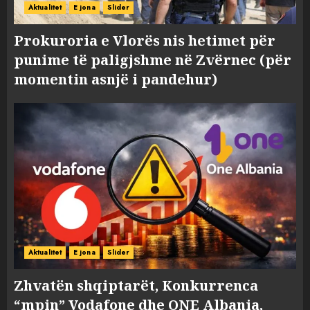
Aktualitet
E jona
Slider
Prokuroria e Vlorës nis hetimet për
punime të paligjshme në Zvërnec (për
momentin asnjë i pandehur)
Aktualitet
E jona
Slider
Zhvatën shqiptarët, Konkurrenca
“mpin” Vodafone dhe ONE Albania,