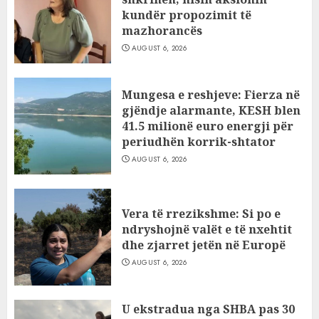
kundër propozimit të
mazhorancës
AUGUST 6, 2026
Mungesa e reshjeve: Fierza në
gjëndje alarmante, KESH blen
41.5 milionë euro energji për
periudhën korrik-shtator
AUGUST 6, 2026
Vera të rrezikshme: Si po e
ndryshojnë valët e të nxehtit
dhe zjarret jetën në Europë
AUGUST 6, 2026
U ekstradua nga SHBA pas 30