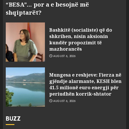
“BESA”… por a e besojnë më
shqiptarët?
Bashkitë (socialiste) që do
shkrihen, nisin aksionin
kundër propozimit të
mazhorancës
AUGUST 6, 2026
Mungesa e reshjeve: Fierza në
gjëndje alarmante, KESH blen
41.5 milionë euro energji për
periudhën korrik-shtator
AUGUST 6, 2026
BUZZ