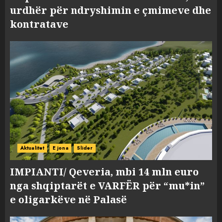
urdhër për ndryshimin e çmimeve dhe
kontratave
Aktualitet
E jona
Slider
IMPIANTI/ Qeveria, mbi 14 mln euro
nga shqiptarët e VARFËR për “mu*in”
e oligarkëve në Palasë