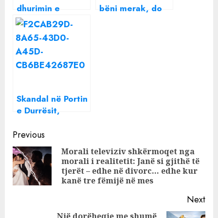
dhurimin e
bëni merak, do
udhëtimeve,
ua sjell unë
mamaja e tij bën
kupën e Botës në
reagimin që nuk
Shqipëri”
do e bënte çdo
nënë
Skandal në Portin
e Durrësit,
doganierët
Continue
filmohen duke
Previous
marrë ryshfet, në
Reading
Morali televiziv shkërmoqet nga
skemë dhe vëllai
morali i realitetit: Janë si gjithë të
Pre
i këshilltarit të
tjerët – edhe në divorc… edhe kur
pos
Ramës: Pa merak,
kanë tre fëmijë në mes
ta mbyllim direkt
Next
Një dorëheqje me shumë