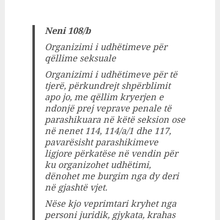
Neni 108/b
Organizimi i udhëtimeve për
qëllime seksuale
Organizimi i udhëtimeve për të
tjerë, përkundrejt shpërblimit
apo jo, me qëllim kryerjen e
ndonjë prej veprave penale të
parashikuara në këtë seksion ose
në nenet 114, 114/a/1 dhe 117,
pavarësisht parashikimeve
ligjore përkatëse në vendin për
ku organizohet udhëtimi,
dënohet me burgim nga dy deri
në gjashtë vjet.
Nëse kjo veprimtari kryhet nga
personi juridik, gjykata, krahas