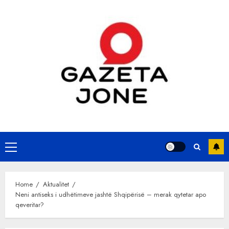
Skip
to
content
Primary
Menu
Home
Aktualitet
Neni antiseks i udhëtimeve jashtë Shqipërisë – merak qytetar apo
qeveritar?