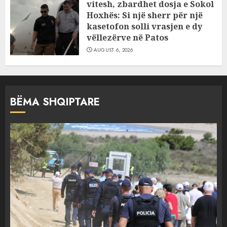
vitesh, zbardhet dosja e Sokol
Hoxhës: Si një sherr për një
kasetofon solli vrasjen e dy
vëllezërve në Patos
AUGUST 6, 2026
BËMA SHQIPTARE