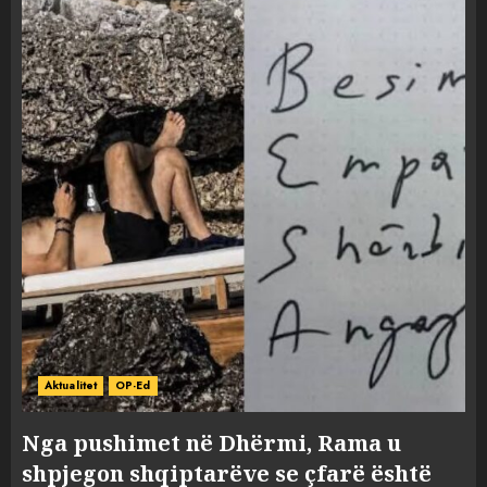
Aktualitet
OP-Ed
Nga pushimet në Dhërmi, Rama u
shpjegon shqiptarëve se çfarë është