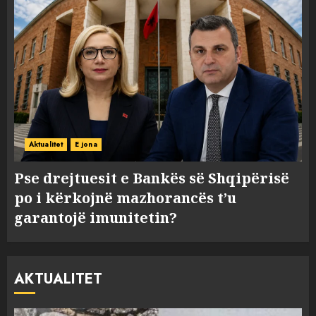
Aktualitet
E jona
Pse drejtuesit e Bankës së Shqipërisë
po i kërkojnë mazhorancës t’u
garantojë imunitetin?
AKTUALITET