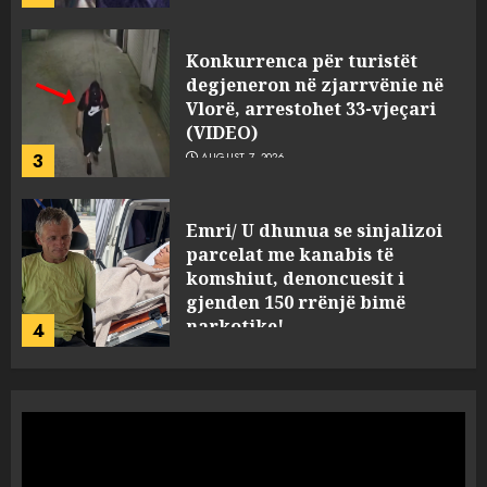
Konkurrenca për turistët
degjeneron në zjarrvënie në
Vlorë, arrestohet 33-vjeçari
(VIDEO)
3
AUGUST 7, 2026
Emri/ U dhunua se sinjalizoi
parcelat me kanabis të
komshiut, denoncuesit i
gjenden 150 rrënjë bimë
narkotike!
4
AUGUST 7, 2026
Ambasada amerikane: Sokol
Hoxha mendoi se mund t’i
shpëtonte së kaluarës së tij,
por ne e gjetëm