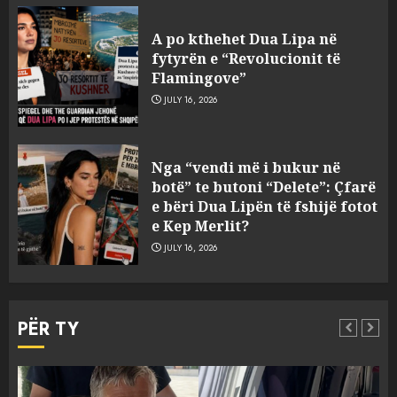
A po kthehet Dua Lipa në
fytyrën e “Revolucionit të
Flamingove”
JULY 16, 2026
Konkurrenca për turistët
Nga “vendi më i bukur në
degjeneron në zjarrvënie në
botë” te butoni “Delete”: Çfarë
Vlorë, arrestohet 33-vjeçari
e bëri Dua Lipën të fshijë fotot
(VIDEO)
e Kep Merlit?
3
AUGUST 7, 2026
JULY 16, 2026
Emri/ U dhunua se sinjalizoi
parcelat me kanabis të
PËR TY
komshiut, denoncuesit i
gjenden 150 rrënjë bimë
narkotike!
4
AUGUST 7, 2026