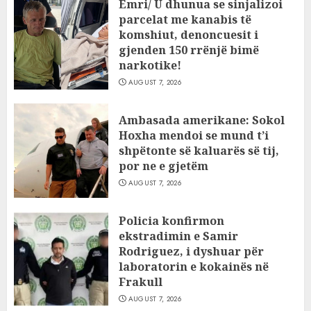
Emri/ U dhunua se sinjalizoi
parcelat me kanabis të
komshiut, denoncuesit i
gjenden 150 rrënjë bimë
narkotike!
AUGUST 7, 2026
Ambasada amerikane: Sokol
Hoxha mendoi se mund t’i
shpëtonte së kaluarës së tij,
por ne e gjetëm
AUGUST 7, 2026
Policia konfirmon
ekstradimin e Samir
Rodriguez, i dyshuar për
laboratorin e kokainës në
Frakull
AUGUST 7, 2026