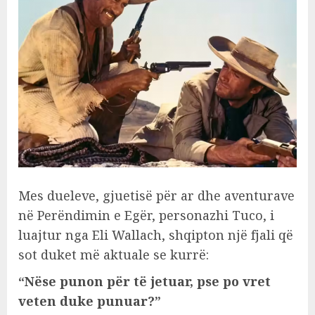
Mes dueleve, gjuetisë për ar dhe aventurave
në Perëndimin e Egër, personazhi Tuco, i
luajtur nga Eli Wallach, shqipton një fjali që
sot duket më aktuale se kurrë:
“Nëse punon për të jetuar, pse po vret
veten duke punuar?”