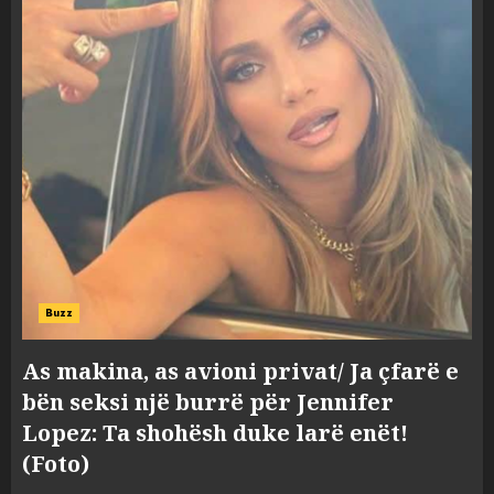
Buzz
As makina, as avioni privat/ Ja çfarë e
bën seksi një burrë për Jennifer
Lopez: Ta shohësh duke larë enët!
(Foto)