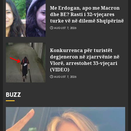
Me Erdogan, apo me Macron
dhe BE? Rasti i 32-vjeçares
turke vë në dilemë Shqipërinë
AUGUST 7, 2026
Konkurrenca për turistët
degjeneron në zjarrvënie në
Vlorë, arrestohet 33-vjeçari
(VIDEO)
AUGUST 7, 2026
BUZZ