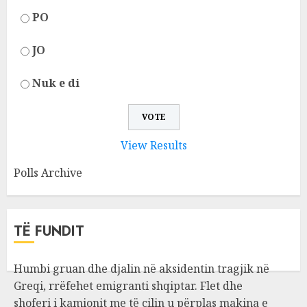
PO
JO
Nuk e di
View Results
Polls Archive
TË FUNDIT
Humbi gruan dhe djalin në aksidentin tragjik në
Greqi, rrëfehet emigranti shqiptar. Flet dhe
shoferi i kamionit me të cilin u përplas makina e