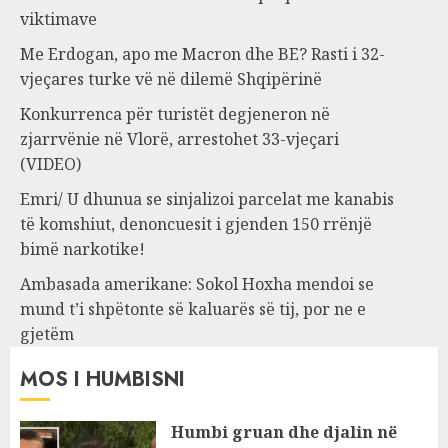
viktimave
Me Erdogan, apo me Macron dhe BE? Rasti i 32-
vjeçares turke vë në dilemë Shqipërinë
Konkurrenca për turistët degjeneron në
zjarrvënie në Vlorë, arrestohet 33-vjeçari
(VIDEO)
Emri/ U dhunua se sinjalizoi parcelat me kanabis
të komshiut, denoncuesit i gjenden 150 rrënjë
bimë narkotike!
Ambasada amerikane: Sokol Hoxha mendoi se
mund t’i shpëtonte së kaluarës së tij, por ne e
gjetëm
MOS I HUMBISNI
Humbi gruan dhe djalin në