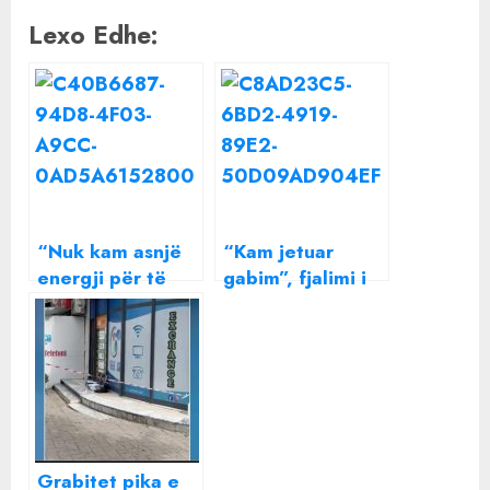
Lexo Edhe:
“Nuk kam asnjë
“Kam jetuar
energji për të
gabim”, fjalimi i
urryer një shpirt”
fuqishëm i
Beatrix ndan një
Morgan Freeman,
mesazh të
vështirë ta merrni
rëndësishëm me
veten shpejt pasi
të gjithë
ta lexoni
Grabitet pika e