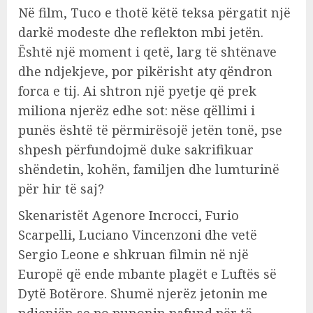
Në film, Tuco e thotë këtë teksa përgatit një
darkë modeste dhe reflekton mbi jetën.
Është një moment i qetë, larg të shtënave
dhe ndjekjeve, por pikërisht aty qëndron
forca e tij. Ai shtron një pyetje që prek
miliona njerëz edhe sot: nëse qëllimi i
punës është të përmirësojë jetën tonë, pse
shpesh përfundojmë duke sakrifikuar
shëndetin, kohën, familjen dhe lumturinë
për hir të saj?
Skenaristët Agenore Incrocci, Furio
Scarpelli, Luciano Vincenzoni dhe vetë
Sergio Leone e shkruan filmin në një
Europë që ende mbante plagët e Luftës së
Dytë Botërore. Shumë njerëz jetonin me
ndjenjën se po punonin pafund për të