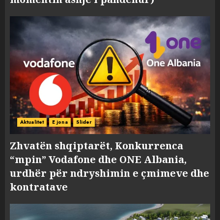
Aktualitet
E jona
Slider
Zhvatën shqiptarët, Konkurrenca
“mpin” Vodafone dhe ONE Albania,
urdhër për ndryshimin e çmimeve dhe
kontratave