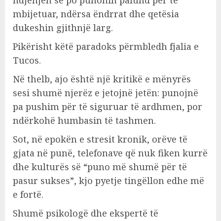
mbijetuar, ndërsa ëndrrat dhe qetësia
dukeshin gjithnjë larg.
Pikërisht këtë paradoks përmbledh fjalia e
Tucos.
Në thelb, ajo është një kritikë e mënyrës
sesi shumë njerëz e jetojnë jetën: punojnë
pa pushim për të siguruar të ardhmen, por
ndërkohë humbasin të tashmen.
Sot, në epokën e stresit kronik, orëve të
gjata në punë, telefonave që nuk fiken kurrë
dhe kulturës së “puno më shumë për të
pasur sukses”, kjo pyetje tingëllon edhe më
e fortë.
Shumë psikologë dhe ekspertë të