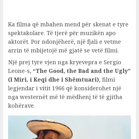
Ka filma që mbahen mend për skenat e tyre
spektakolare. Të tjerë për muzikën apo
aktorët. Por ndonjëherë, një fjali e vetme
arrin të mbijetojë më gjatë se vetë filmi.
Një prej tyre vjen nga kryevepra e Sergio
Leone-s,
“The Good, the Bad and the Ugly”
(I Miri, i Keqi dhe i Shëmtuari)
, filmi
legjendar i vitit 1966 që konsiderohet një
nga westernët më të mëdhenj të të gjitha
kohërave.