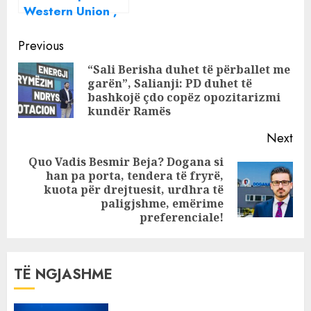
Western Union ,
autori merr një
Continue
çantë me para
Previous
Reading
“Sali Berisha duhet të përballet me
garën”, Salianji: PD duhet të
Pre
bashkojë çdo copëz opozitarizmi
pos
kundër Ramës
Next
Quo Vadis Besmir Beja? Dogana si
han pa porta, tendera të fryrë,
Next
kuota për drejtuesit, urdhra të
post:
paligjshme, emërime
preferenciale!
TË NGJASHME