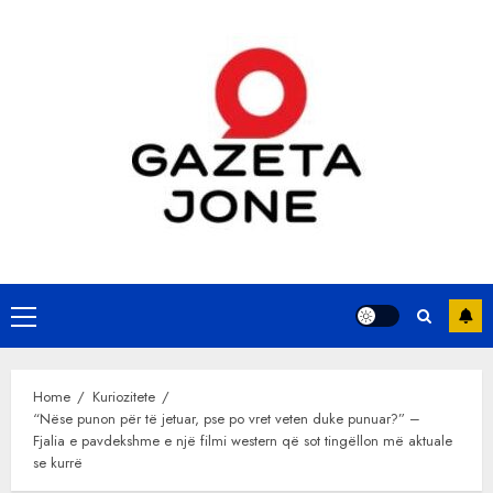
Skip
to
content
Primary
Menu
Home
Kuriozitete
“Nëse punon për të jetuar, pse po vret veten duke punuar?” –
Fjalia e pavdekshme e një filmi western që sot tingëllon më aktuale
se kurrë