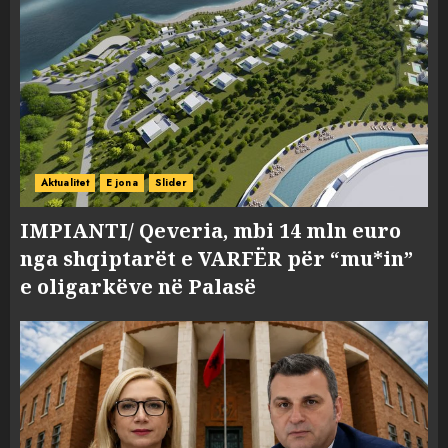
Aktualitet
E jona
Slider
IMPIANTI/ Qeveria, mbi 14 mln euro
nga shqiptarët e VARFËR për “mu*in”
e oligarkëve në Palasë