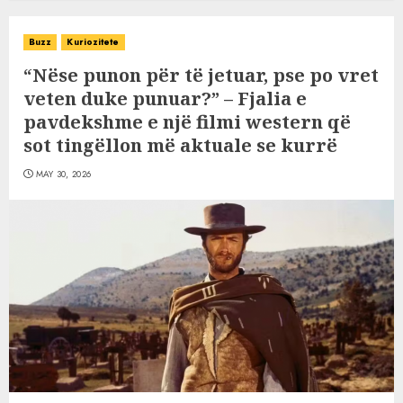
Buzz
Kuriozitete
“Nëse punon për të jetuar, pse po vret
veten duke punuar?” – Fjalia e
pavdekshme e një filmi western që
sot tingëllon më aktuale se kurrë
MAY 30, 2026