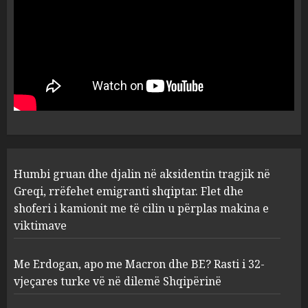
5
AUGUST 7, 2026
Humbi gruan dhe djalin në
aksidentin tragjik në Greqi,
rrëfehet emigranti shqiptar.
Flet dhe shoferi i kamionit me
të cilin u përplas makina e
1
viktimave
AUGUST 7, 2026
Me Erdogan, apo me Macron
Humbi gruan dhe djalin në aksidentin tragjik në
dhe BE? Rasti i 32-vjeçares
Greqi, rrëfehet emigranti shqiptar. Flet dhe
turke vë në dilemë Shqipërinë
shoferi i kamionit me të cilin u përplas makina e
AUGUST 7, 2026
2
viktimave
Me Erdogan, apo me Macron dhe BE? Rasti i 32-
Konkurrenca për turistët
vjeçares turke vë në dilemë Shqipërinë
degjeneron në zjarrvënie në
Vlorë, arrestohet 33-vjeçari