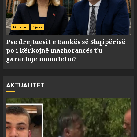
Aktualitet
E jona
Pse drejtuesit e Bankës së Shqipërisë
po i kërkojnë mazhorancës t’u
garantojë imunitetin?
AKTUALITET