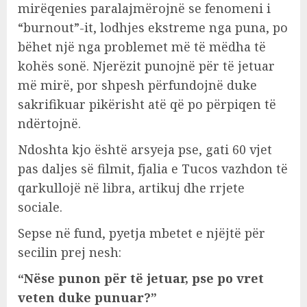
mirëqenies paralajmërojnë se fenomeni i
“burnout”-it, lodhjes ekstreme nga puna, po
bëhet një nga problemet më të mëdha të
kohës sonë. Njerëzit punojnë për të jetuar
më mirë, por shpesh përfundojnë duke
sakrifikuar pikërisht atë që po përpiqen të
ndërtojnë.
Ndoshta kjo është arsyeja pse, gati 60 vjet
pas daljes së filmit, fjalia e Tucos vazhdon të
qarkullojë në libra, artikuj dhe rrjete
sociale.
Sepse në fund, pyetja mbetet e njëjtë për
secilin prej nesh:
“Nëse punon për të jetuar, pse po vret
veten duke punuar?”