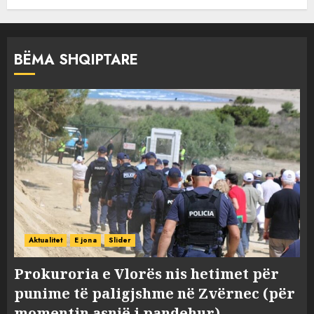
BËMA SHQIPTARE
Aktualitet
E jona
Slider
Prokuroria e Vlorës nis hetimet për
punime të paligjshme në Zvërnec (për
momentin asnjë i pandehur)