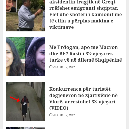
aksidentin tragjik në Greqi,
rrëfehet emigranti shqiptar.
Flet dhe shoferi i kamionit me
të cilin u përplas makina e
viktimave
AUGUST 7, 2026
Me Erdogan, apo me Macron
dhe BE? Rasti i 32-vjeçares
turke vë në dilemë Shqipërinë
AUGUST 7, 2026
Konkurrenca për turistët
degjeneron në zjarrvënie në
Vlorë, arrestohet 33-vjeçari
(VIDEO)
AUGUST 7, 2026