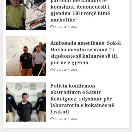
parcelat me kanabis të
komshiut, denoncuesit i
gjenden 150 rrënjë bimë
narkotike!
AUGUST 7, 2026
Ambasada amerikane: Sokol
Hoxha mendoi se mund t’i
shpëtonte së kaluarës së tij,
por ne e gjetëm
AUGUST 7, 2026
Policia konfirmon
ekstradimin e Samir
Rodriguez, i dyshuar për
laboratorin e kokainës në
Frakull
AUGUST 7, 2026