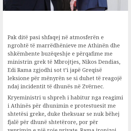
Pak ditë pasi shfaqej në atmosferën e
ngrohtë të marrëdhënieve me Athinën dhe
shkëmbente buzëqeshje e përqafime me
ministrin grek të Mbrojtjes, Nikos Dendias,
Edi Rama zgjodhi sot t’i japë Greqisë
leksione për mënyrën se si duhet të reagojë
ndaj incidentit të dhunës në Zvërnec.
Kryeministri u shpreh i habitur nga reagimi
i Athinës për dhunimin e protestuesit me
shtetësi greke, duke theksuar se nuk bëhej
fjalë për dhunë shtetërore, por për
veprimin e një roje private. Rama ironizoi