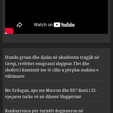
viktimave
AUGUST 7, 2026
Me Erdogan, apo me Macron
dhe BE? Rasti i 32-vjeçares
turke vë në dilemë Shqipërinë
AUGUST 7, 2026
2
Konkurrenca për turistët
Humbi gruan dhe djalin në aksidentin tragjik në
degjeneron në zjarrvënie në
Vlorë, arrestohet 33-vjeçari
Greqi, rrëfehet emigranti shqiptar. Flet dhe
(VIDEO)
shoferi i kamionit me të cilin u përplas makina e
3
AUGUST 7, 2026
viktimave
Me Erdogan, apo me Macron dhe BE? Rasti i 32-
Emri/ U dhunua se sinjalizoi
vjeçares turke vë në dilemë Shqipërinë
parcelat me kanabis të
komshiut, denoncuesit i
gjenden 150 rrënjë bimë
Konkurrenca për turistët degjeneron në