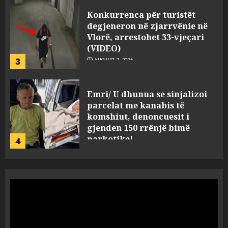
Emri/ U dhunua se sinjalizoi
parcelat me kanabis të
komshiut, denoncuesit i
gjenden 150 rrënjë bimë
narkotike!
4
AUGUST 7, 2026
Ambasada amerikane: Sokol
Hoxha mendoi se mund t’i
shpëtonte së kaluarës së tij,
por ne e gjetëm
5
AUGUST 7, 2026
Humbi gruan dhe djalin në
aksidentin tragjik në Greqi,
rrëfehet emigranti shqiptar.
Flet dhe shoferi i kamionit me
të cilin u përplas makina e
1