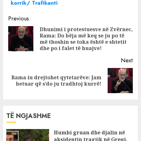
korrik/ Trafikanti
i kokainës Donald
Continue
Lushaj studime
Previous
për “agro-biznes”
Reading
Dhunimi i protestuesve në Zvërnec,
nga qelia e
Rama: Do bëja më keq se ju po të
Pre
burgut.
më thoshin se toka është e shtetit
pos
Pedagogia:
dhe po i falet të huajve!
Leksionet online
Next
Rama iu drejtohet qytetarëve: Jam
Next
betuar që s’do ju tradhtoj kurrë!
post:
TË NGJASHME
Humbi gruan dhe djalin në
aksidentin tragjik në Greqi,