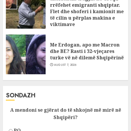
rrëfehet emigranti shqiptar.
Flet dhe shoferi i kamionit me
të cilin u përplas makina e
viktimave
AUGUST 7, 2026
Me Erdogan, apo me Macron
dhe BE? Rasti i 32-vjeçares
turke vë në dilemë Shqipërinë
AUGUST 7, 2026
SONDAZH
A mendoni se gjërat do të shkojnë më mirë në
Shqipëri?
PO