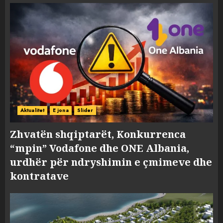
Aktualitet
E jona
Slider
Zhvatën shqiptarët, Konkurrenca
“mpin” Vodafone dhe ONE Albania,
urdhër për ndryshimin e çmimeve dhe
kontratave