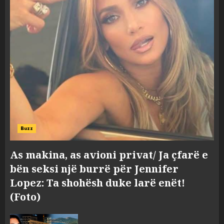
Buzz
As makina, as avioni privat/ Ja çfarë e
bën seksi një burrë për Jennifer
Lopez: Ta shohësh duke larë enët!
(Foto)
Konkurrenca për turistët