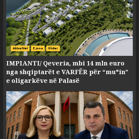
Aktualitet
E jona
Slider
IMPIANTI/ Qeveria, mbi 14 mln euro
nga shqiptarët e VARFËR për “mu*in”
e oligarkëve në Palasë