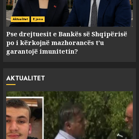
Aktualitet
E jona
Pse drejtuesit e Bankës së Shqipërisë
po i kërkojnë mazhorancës t’u
garantojë imunitetin?
AKTUALITET