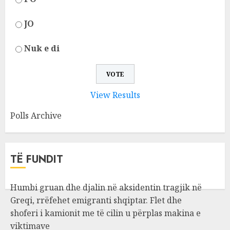
JO
Nuk e di
View Results
Polls Archive
TË FUNDIT
Humbi gruan dhe djalin në aksidentin tragjik në
Greqi, rrëfehet emigranti shqiptar. Flet dhe
shoferi i kamionit me të cilin u përplas makina e
viktimave