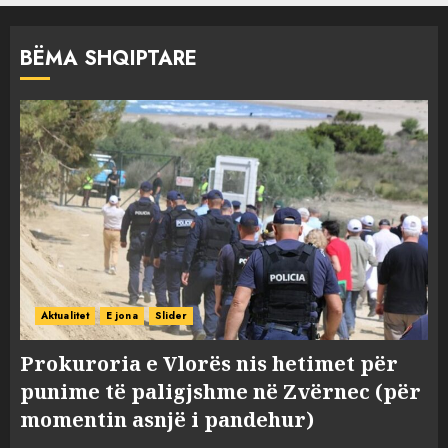
BËMA SHQIPTARE
Aktualitet
E jona
Slider
Prokuroria e Vlorës nis hetimet për
punime të paligjshme në Zvërnec (për
momentin asnjë i pandehur)