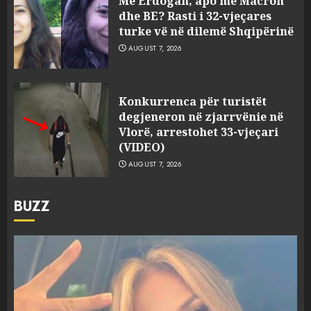
Me Erdogan, apo me Macron
dhe BE? Rasti i 32-vjeçares
turke vë në dilemë Shqipërinë
AUGUST 7, 2026
Konkurrenca për turistët
degjeneron në zjarrvënie në
Vlorë, arrestohet 33-vjeçari
(VIDEO)
AUGUST 7, 2026
BUZZ