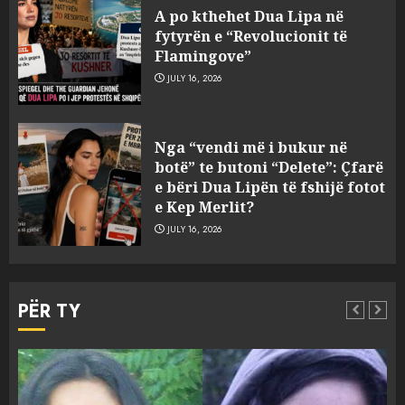
degjeneron në zjarrvënie në
A po kthehet Dua Lipa në
Vlorë, arrestohet 33-vjeçari
fytyrën e “Revolucionit të
(VIDEO)
Flamingove”
3
AUGUST 7, 2026
JULY 16, 2026
Emri/ U dhunua se sinjalizoi
Nga “vendi më i bukur në
parcelat me kanabis të
botë” te butoni “Delete”: Çfarë
komshiut, denoncuesit i
e bëri Dua Lipën të fshijë fotot
gjenden 150 rrënjë bimë
e Kep Merlit?
narkotike!
4
JULY 16, 2026
AUGUST 7, 2026
Ambasada amerikane: Sokol
Hoxha mendoi se mund t’i
PËR TY
shpëtonte së kaluarës së tij,
por ne e gjetëm
5
AUGUST 7, 2026