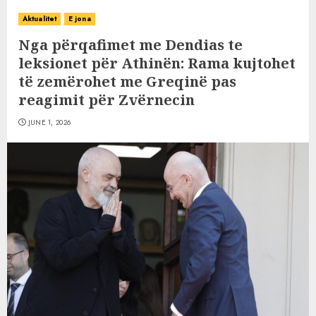
Aktualitet
E jona
Nga përqafimet me Dendias te
leksionet për Athinën: Rama kujtohet
të zemërohet me Greqinë pas
reagimit për Zvërnecin
JUNE 1, 2026