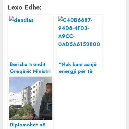
Lexo Edhe:
Berisha trondit
“Nuk kam asnjë
Greqinë: Ministri
energji për të
i Jashtëm i
urryer një shpirt”
Greqisë, Nikos
Beatrix ndan një
Dendias është
mesazh të
puro shqiptar
rëndësishëm me
të gjithë
Diplomohet në