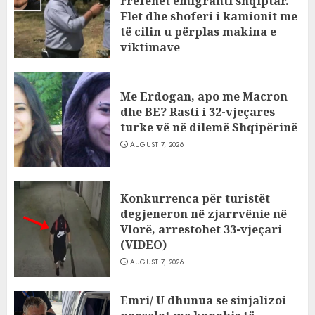
rrëfehet emigranti shqiptar.
Flet dhe shoferi i kamionit me
të cilin u përplas makina e
viktimave
AUGUST 7, 2026
Me Erdogan, apo me Macron
dhe BE? Rasti i 32-vjeçares
turke vë në dilemë Shqipërinë
AUGUST 7, 2026
Konkurrenca për turistët
degjeneron në zjarrvënie në
Vlorë, arrestohet 33-vjeçari
(VIDEO)
AUGUST 7, 2026
Emri/ U dhunua se sinjalizoi