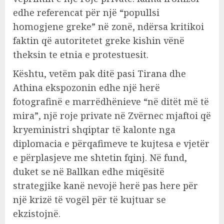
edhe referencat për një “popullsi
homogjene greke” në zonë, ndërsa kritikoi
faktin që autoritetet greke kishin vënë
theksin te etnia e protestuesit.
Kështu, vetëm pak ditë pasi Tirana dhe
Athina ekspozonin edhe një herë
fotografinë e marrëdhënieve “në ditët më të
mira”, një roje private në Zvërnec mjaftoi që
kryeministri shqiptar të kalonte nga
diplomacia e përqafimeve te kujtesa e vjetër
e përplasjeve me shtetin fqinj. Në fund,
duket se në Ballkan edhe miqësitë
strategjike kanë nevojë herë pas here për
një krizë të vogël për të kujtuar se
ekzistojnë.