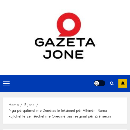
Skip
to
content
Primary
Menu
Home
E jona
Nga përqafimet me Dendias te leksionet për Athinën: Rama
kujtohet të zemërohet me Greqinë pas reagimit për Zvërnecin