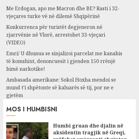
Me Erdogan, apo me Macron dhe BE? Rasti i 32-
vjeçares turke vë në dilemë Shqipërinë
Konkurrenca për turistët degjeneron në
zjarrvënie në Vlorë, arrestohet 33-vjeçari
(VIDEO)
Emri/ U dhunua se sinjalizoi parcelat me kanabis
të komshiut, denoncuesit i gjenden 150 rrënjë
bimë narkotike!
Ambasada amerikane: Sokol Hoxha mendoi se
mund t’i shpëtonte së kaluarës së tij, por ne e
gjetëm
MOS I HUMBISNI
Humbi gruan dhe djalin në
aksidentin tragjik në Greqi,