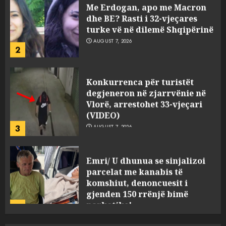
dhe BE? Rasti i 32-vjeçares
turke vë në dilemë Shqipërinë
AUGUST 7, 2026
2
Konkurrenca për turistët
degjeneron në zjarrvënie në
Vlorë, arrestohet 33-vjeçari
(VIDEO)
3
AUGUST 7, 2026
Emri/ U dhunua se sinjalizoi
parcelat me kanabis të
komshiut, denoncuesit i
gjenden 150 rrënjë bimë
narkotike!
4
AUGUST 7, 2026