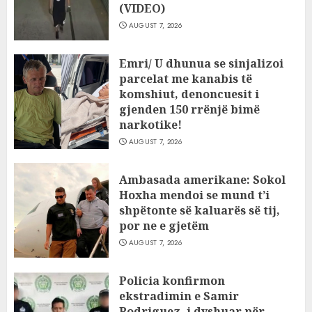
(VIDEO)
AUGUST 7, 2026
Emri/ U dhunua se sinjalizoi
parcelat me kanabis të
komshiut, denoncuesit i
gjenden 150 rrënjë bimë
narkotike!
AUGUST 7, 2026
Ambasada amerikane: Sokol
Hoxha mendoi se mund t’i
shpëtonte së kaluarës së tij,
por ne e gjetëm
AUGUST 7, 2026
Policia konfirmon
ekstradimin e Samir
Rodriguez, i dyshuar për