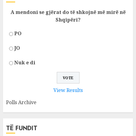
A mendoni se gjërat do të shkojnë më mirë në
Shqipëri?
PO
JO
Nuk e di
View Results
Polls Archive
TË FUNDIT