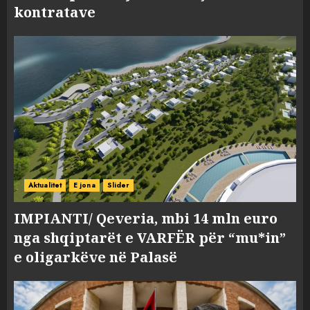
kontratave
Aktualitet
E jona
Slider
IMPIANTI/ Qeveria, mbi 14 mln euro
nga shqiptarët e VARFËR për “mu*in”
e oligarkëve në Palasë