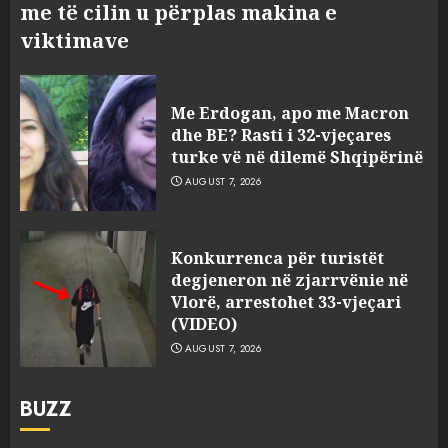
me të cilin u përplas makina e
viktimave
Me Erdogan, apo me Macron
dhe BE? Rasti i 32-vjeçares
turke vë në dilemë Shqipërinë
AUGUST 7, 2026
Konkurrenca për turistët
degjeneron në zjarrvënie në
Vlorë, arrestohet 33-vjeçari
(VIDEO)
AUGUST 7, 2026
BUZZ