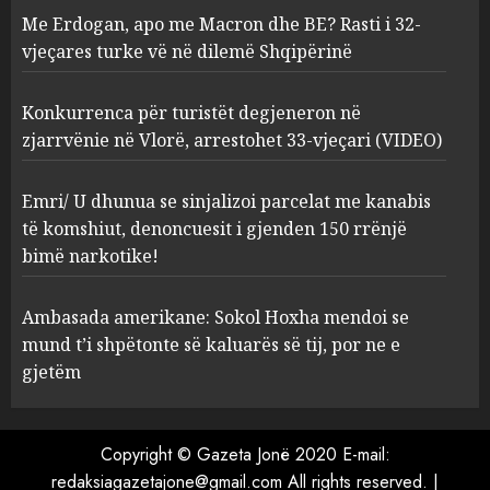
Me Erdogan, apo me Macron dhe BE? Rasti i 32-
Konkurrenca për turistët
vjeçares turke vë në dilemë Shqipërinë
degjeneron në zjarrvënie në
Vlorë, arrestohet 33-vjeçari
(VIDEO)
Konkurrenca për turistët degjeneron në
3
AUGUST 7, 2026
zjarrvënie në Vlorë, arrestohet 33-vjeçari (VIDEO)
Emri/ U dhunua se sinjalizoi
Emri/ U dhunua se sinjalizoi parcelat me kanabis
parcelat me kanabis të
të komshiut, denoncuesit i gjenden 150 rrënjë
komshiut, denoncuesit i
bimë narkotike!
gjenden 150 rrënjë bimë
narkotike!
4
Ambasada amerikane: Sokol Hoxha mendoi se
AUGUST 7, 2026
mund t’i shpëtonte së kaluarës së tij, por ne e
Ambasada amerikane: Sokol
gjetëm
Hoxha mendoi se mund t’i
shpëtonte së kaluarës së tij,
por ne e gjetëm
Copyright © Gazeta Jonë 2020 E-mail:
5
AUGUST 7, 2026
redaksiagazetajone@gmail.com All rights reserved.
|