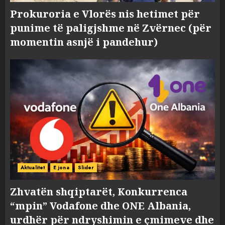
Prokuroria e Vlorës nis hetimet për
punime të paligjshme në Zvërnec (për
momentin asnjë i pandehur)
Aktualitet
E jona
Slider
Zhvatën shqiptarët, Konkurrenca
“mpin” Vodafone dhe ONE Albania,
urdhër për ndryshimin e çmimeve dhe