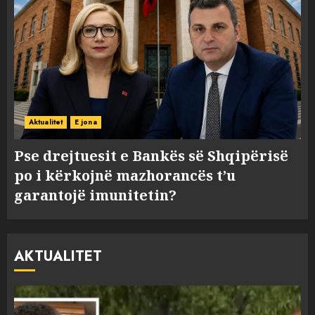
Aktualitet
E jona
Pse drejtuesit e Bankës së Shqipërisë
po i kërkojnë mazhorancës t’u
garantojë imunitetin?
AKTUALITET