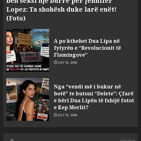
bën seksi një burrë për Jennifer
Lopez: Ta shohësh duke larë enët!
(Foto)
A po kthehet Dua Lipa në
fytyrën e “Revolucionit të
Flamingove”
JULY 16, 2026
Konkurrenca për turistët
Nga “vendi më i bukur në
degjeneron në zjarrvënie në
botë” te butoni “Delete”: Çfarë
Vlorë, arrestohet 33-vjeçari
e bëri Dua Lipën të fshijë fotot
(VIDEO)
e Kep Merlit?
3
AUGUST 7, 2026
JULY 16, 2026
Emri/ U dhunua se sinjalizoi
parcelat me kanabis të