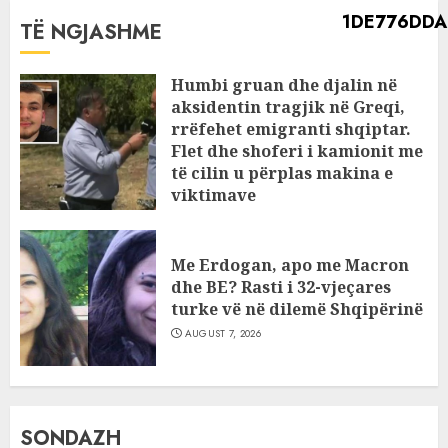
TË NGJASHME
Humbi gruan dhe djalin në
aksidentin tragjik në Greqi,
rrëfehet emigranti shqiptar.
Flet dhe shoferi i kamionit me
të cilin u përplas makina e
viktimave
AUGUST 7, 2026
Me Erdogan, apo me Macron
dhe BE? Rasti i 32-vjeçares
turke vë në dilemë Shqipërinë
AUGUST 7, 2026
SONDAZH