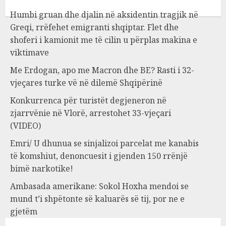
Humbi gruan dhe djalin në aksidentin tragjik në
Greqi, rrëfehet emigranti shqiptar. Flet dhe
shoferi i kamionit me të cilin u përplas makina e
viktimave
Me Erdogan, apo me Macron dhe BE? Rasti i 32-
vjeçares turke vë në dilemë Shqipërinë
Konkurrenca për turistët degjeneron në
zjarrvënie në Vlorë, arrestohet 33-vjeçari
(VIDEO)
Emri/ U dhunua se sinjalizoi parcelat me kanabis
të komshiut, denoncuesit i gjenden 150 rrënjë
bimë narkotike!
Ambasada amerikane: Sokol Hoxha mendoi se
mund t’i shpëtonte së kaluarës së tij, por ne e
gjetëm