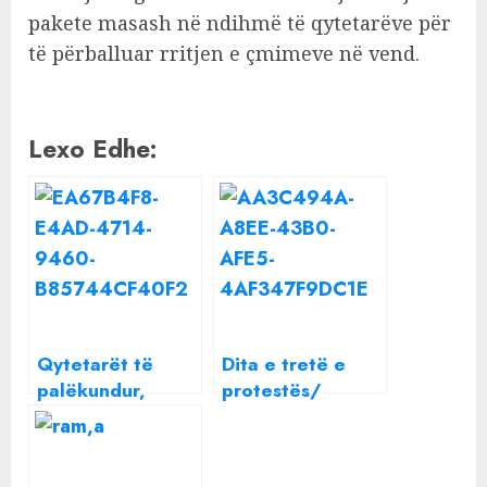
pakete masash në ndihmë të qytetarëve për
të përballuar rritjen e çmimeve në vend.
Lexo Edhe:
Qytetarët të
Dita e tretë e
palëkundur,
protestës/
protestojnë
Qytetarët
sërish sot kundër
mblidhen para
rritjes së
kryeministrisë,