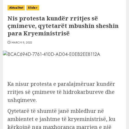
Aktualitet
Slider
Nis protesta kundër rritjes së
çmimeve, qytetarët mbushin sheshin
para Kryeministrisë
MARCH 9, 2022
Ka nisur protesta e paralajmëruar kundër
rritjes së çmimeve të hidrokarbureve dhe
ushqimeve.
Qytetarë të shumtë janë mbledhur në
ambientet e jashtme të kryeministrisë, ku
kërkojnë nga maxhoranca marrjen e një