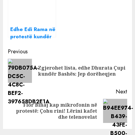
çmimeve
kërkojnë uljen e
çmimeve
Edhe Edi Rama në
protestë kundër
rritjes së
Continue
çmimeve
Previous
Reading
Zgjerohet lista, edhe Dhurata Çupi
Pre
kundër Bashës: Jep dorëheqjen
pos
Next
Flor Binaj kap mikrofonin në
Next
protestë: Çohu rini! Lërini kafet
post:
dhe telenovelat