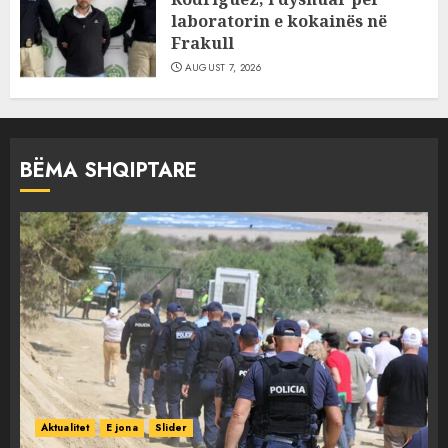
laboratorin e kokainës në
Frakull
AUGUST 7, 2026
BËMA SHQIPTARE
Aktualitet
E jona
Slider