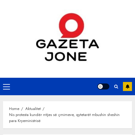
Skip
to
content
Primary
Menu
Home
Aktualitet
Nis protesta kundër rritjes së çmimeve, qytetarët mbushin sheshin
para Kryeministrisë