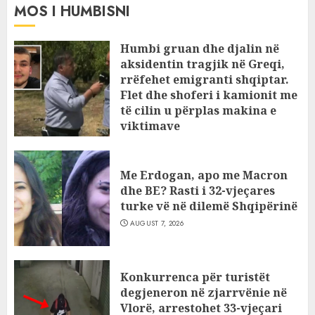
MOS I HUMBISNI
Humbi gruan dhe djalin në
aksidentin tragjik në Greqi,
rrëfehet emigranti shqiptar.
Flet dhe shoferi i kamionit me
të cilin u përplas makina e
viktimave
AUGUST 7, 2026
Me Erdogan, apo me Macron
dhe BE? Rasti i 32-vjeçares
turke vë në dilemë Shqipërinë
AUGUST 7, 2026
Konkurrenca për turistët
degjeneron në zjarrvënie në
Vlorë, arrestohet 33-vjeçari