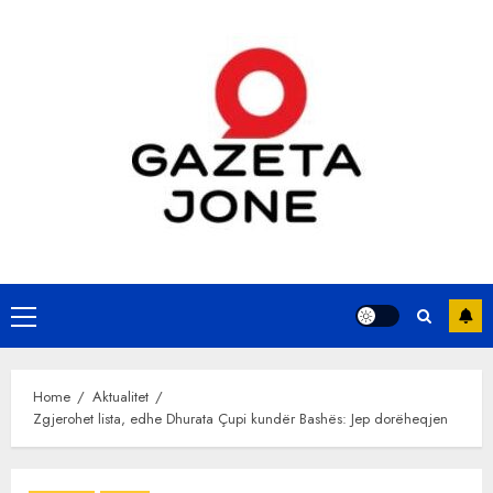
Skip
to
content
Primary
Menu
Home
Aktualitet
Zgjerohet lista, edhe Dhurata Çupi kundër Bashës: Jep dorëheqjen