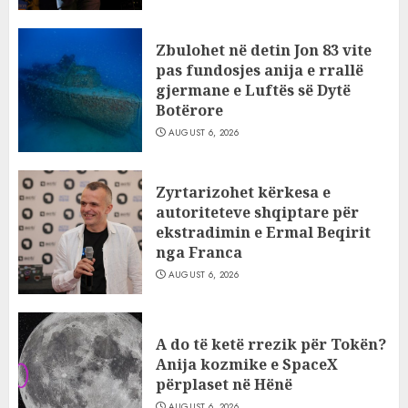
Zbulohet në detin Jon 83 vite
pas fundosjes anija e rrallë
gjermane e Luftës së Dytë
Botërore
AUGUST 6, 2026
Zyrtarizohet kërkesa e
autoriteteve shqiptare për
ekstradimin e Ermal Beqirit
nga Franca
AUGUST 6, 2026
A do të ketë rrezik për Tokën?
Anija kozmike e SpaceX
përplaset në Hënë
AUGUST 6, 2026