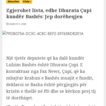
Aktualitet
Slider
Zgjerohet lista, edhe Dhurata Çupi
kundër Bashës: Jep dorëheqjen
MARCH 9, 2022
Një tjetër deputete që ka dalë kundër
Lulzim Bashës është Dhurata Çupi. E
kontaktuar nga Fax News, Çupi, që ka
mbajtur krahun e Bashës muajit e fundit,
deklaroi se Basha është përgjegjës për
krizën e thellë në PD dhe se kërkon prej tij
të dorëhiqet.