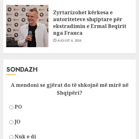
Zyrtarizohet kërkesa e
autoriteteve shqiptare për
ekstradimin e Ermal Beqirit
nga Franca
AUGUST 6, 2026
SONDAZH
A mendoni se gjërat do të shkojnë më mirë në
Shqipëri?
PO
JO
Nuk e di