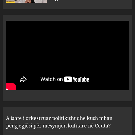
A do të ketë rrezik për Tokën?
Anija kozmike e SpaceX
përplaset në Hënë
AUGUST 6, 2026
5
A ishte i orkestruar politikisht
dhe kush mban përgjegjësi
për mësymjen kufitare në
Ceuta?
1
AUGUST 6, 2026
“Revolucioni mysliman” në
A ishte i orkestruar politikisht dhe kush mban
SHBA, progresisti Abdul El-
Sayed fiton zgjedhjet në
përgjegjësi për mësymjen kufitare në Ceuta?
Miçigan