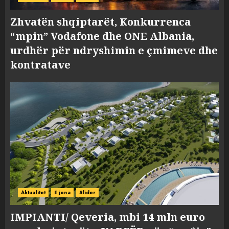
Zhvatën shqiptarët, Konkurrenca
“mpin” Vodafone dhe ONE Albania,
urdhër për ndryshimin e çmimeve dhe
kontratave
Aktualitet
E jona
Slider
IMPIANTI/ Qeveria, mbi 14 mln euro