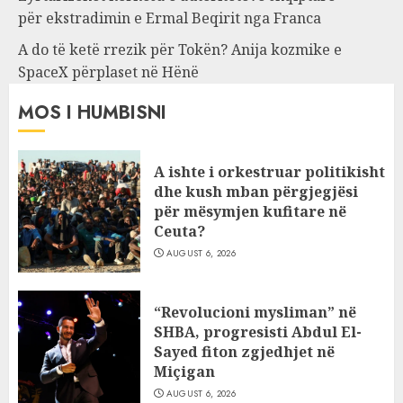
për ekstradimin e Ermal Beqirit nga Franca
A do të ketë rrezik për Tokën? Anija kozmike e
SpaceX përplaset në Hënë
MOS I HUMBISNI
A ishte i orkestruar politikisht
dhe kush mban përgjegjësi
për mësymjen kufitare në
Ceuta?
AUGUST 6, 2026
“Revolucioni mysliman” në
SHBA, progresisti Abdul El-
Sayed fiton zgjedhjet në
Miçigan
AUGUST 6, 2026