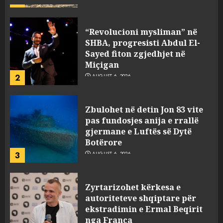
“Revolucioni mysliman” në
SHBA, progresisti Abdul El-
Sayed fiton zgjedhjet në
Miçigan
2
AUGUST 6, 2026
Zbulohet në detin Jon 83 vite
pas fundosjes anija e rrallë
gjermane e Luftës së Dytë
Botërore
3
AUGUST 6, 2026
Zyrtarizohet kërkesa e
autoriteteve shqiptare për
ekstradimin e Ermal Beqirit
nga Franca
4
AUGUST 6, 2026