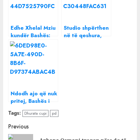
Edhe Xhelal Mziu
Studio shpërthen
kundër Bashës:
në të qeshura,
Duhet të japësh
Armina Mevlani
dorëheqjen
reagon për herë
të parë për
dorëheqjen e
Bashës
Ndodh ajo që nuk
pritej, Bashës i
del kundër dhe
Tags:
Dhurata cupi
pd
Gaz Bardhi
Continue
Previous
Reading