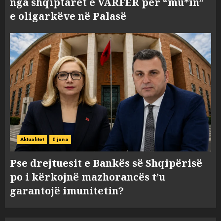
nga shqiptarët e VARFËR për “mu*in”
e oligarkëve në Palasë
Aktualitet
E jona
Pse drejtuesit e Bankës së Shqipërisë
po i kërkojnë mazhorancës t’u
garantojë imunitetin?