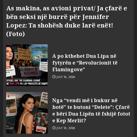
As makina, as avioni privat/ Ja çfarë e
bën seksi një burrë për Jennifer
Lopez: Ta shohësh duke larë enët!
(Foto)
A po kthehet Dua Lipa në
fytyrën e “Revolucionit të
Flamingove”
JULY 16, 2026
Zbulohet në detin Jon 83 vite
Nga “vendi më i bukur në
pas fundosjes anija e rrallë
botë” te butoni “Delete”: Çfarë
gjermane e Luftës së Dytë
e bëri Dua Lipën të fshijë fotot
Botërore
e Kep Merlit?
3
AUGUST 6, 2026
JULY 16, 2026