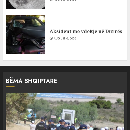
Aksident me vdekje në Durrës
AUGUST 6, 2026
BËMA SHQIPTARE