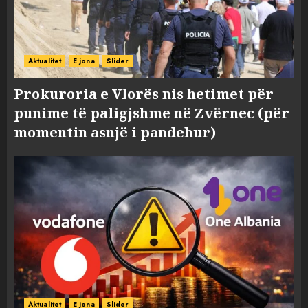
Aktualitet
E jona
Slider
Prokuroria e Vlorës nis hetimet për
punime të paligjshme në Zvërnec (për
momentin asnjë i pandehur)
Aktualitet
E jona
Slider