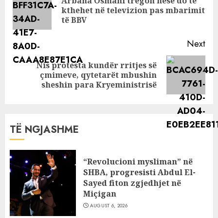
Arbana Osmani tregon nëse do të
Pre
kthehet në televizion pas mbarimit
pos
të BBV
Next
Nis protesta kundër rritjes së
Next
çmimeve, qytetarët mbushin
post:
sheshin para Kryeministrisë
TË NGJASHME
“Revolucioni mysliman” në
SHBA, progresisti Abdul El-
Sayed fiton zgjedhjet në
Miçigan
AUGUST 6, 2026