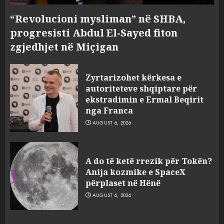
“Revolucioni mysliman” në SHBA,
progresisti Abdul El-Sayed fiton
zgjedhjet në Miçigan
Zyrtarizohet kërkesa e
autoriteteve shqiptare për
ekstradimin e Ermal Beqirit
nga Franca
AUGUST 6, 2026
A do të ketë rrezik për Tokën?
Anija kozmike e SpaceX
përplaset në Hënë
AUGUST 6, 2026