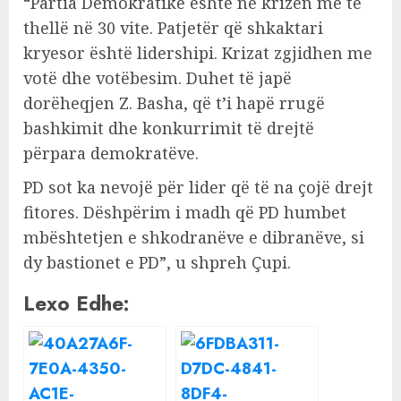
“Partia Demokratike është në krizën më të
thellë në 30 vite. Patjetër që shkaktari
kryesor është lidershipi. Krizat zgjidhen me
votë dhe votëbesim. Duhet të japë
dorëheqjen Z. Basha, që t’i hapë rrugë
bashkimit dhe konkurrimit të drejtë
përpara demokratëve.
PD sot ka nevojë për lider që të na çojë drejt
fitores. Dëshpërim i madh që PD humbet
mbështetjen e shkodranëve e dibranëve, si
dy bastionet e PD”, u shpreh Çupi.
Lexo Edhe: