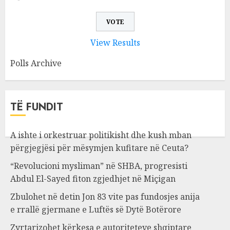
View Results
Polls Archive
TË FUNDIT
A ishte i orkestruar politikisht dhe kush mban
përgjegjësi për mësymjen kufitare në Ceuta?
“Revolucioni mysliman” në SHBA, progresisti
Abdul El-Sayed fiton zgjedhjet në Miçigan
Zbulohet në detin Jon 83 vite pas fundosjes anija
e rrallë gjermane e Luftës së Dytë Botërore
Zyrtarizohet kërkesa e autoriteteve shqiptare