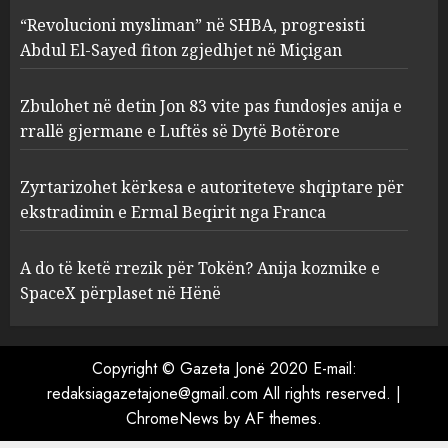
2
AUGUST 6, 2026
“Revolucioni mysliman” në SHBA, progresisti
Abdul El-Sayed fiton zgjedhjet në Miçigan
Zbulohet në detin Jon 83 vite
pas fundosjes anija e rrallë
Zbulohet në detin Jon 83 vite pas fundosjes anija e
gjermane e Luftës së Dytë
rrallë gjermane e Luftës së Dytë Botërore
Botërore
3
AUGUST 6, 2026
Zyrtarizohet kërkesa e autoriteteve shqiptare për
ekstradimin e Ermal Beqirit nga Franca
Zyrtarizohet kërkesa e
autoriteteve shqiptare për
A do të ketë rrezik për Tokën? Anija kozmike e
ekstradimin e Ermal Beqirit
SpaceX përplaset në Hënë
nga Franca
4
AUGUST 6, 2026
Copyright © Gazeta Jonë 2020 E-mail:
redaksiagazetajone@gmail.com All rights reserved.
|
A do të ketë rrezik për Tokën?
ChromeNews
by AF themes.
Anija kozmike e SpaceX
përplaset në Hënë