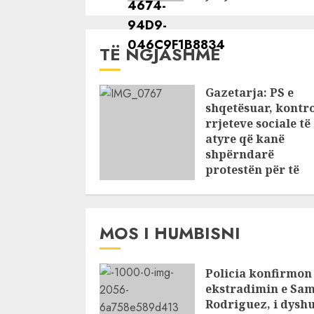
TË NGJASHME
Gazetarja: PS e
shqetësuar, kontro
rrjeteve sociale të
atyre që kanë
shpërndarë
protestën për të
zbuluar
organizatorët
JUNE 11, 2026
MOS I HUMBISNI
Policia konfirmon
ekstradimin e Sam
Rodriguez, i dysh