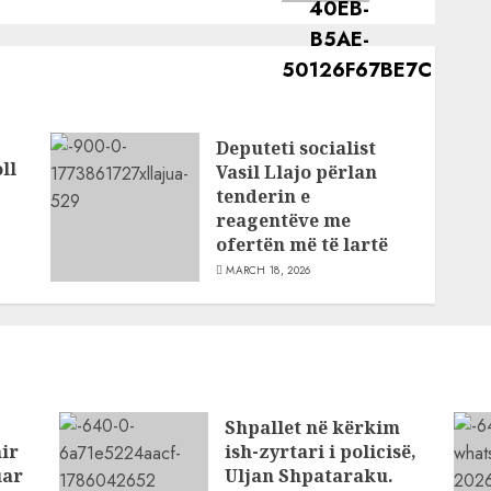
Deputeti socialist
ll
Vasil Llajo përlan
tenderin e
reagentëve me
ofertën më të lartë
MARCH 18, 2026
Shpallet në kërkim
ir
ish-zyrtari i policisë,
uar
Uljan Shpataraku.