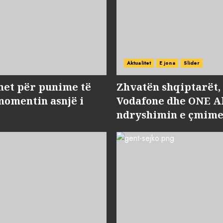
Aktualitet
E jona
Slider
met për punime të
Zhvatën shqiptarët
momentin asnjë i
Vodafone dhe ONE Al
ndryshimin e çmime