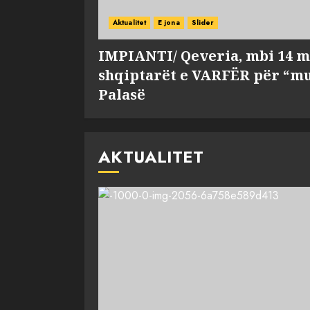
Aktualitet
E jona
Slider
IMPIANTI/ Qeveria, mbi 14 m
shqiptarët e VARFËR për “mu
Palasë
AKTUALITET