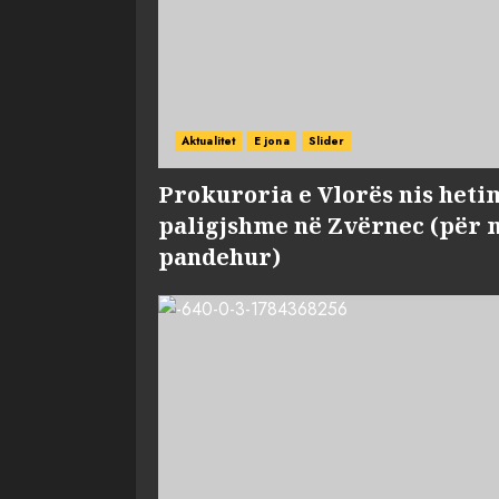
Aktualitet
E jona
Slider
Prokuroria e Vlorës nis heti
paligjshme në Zvërnec (për 
pandehur)