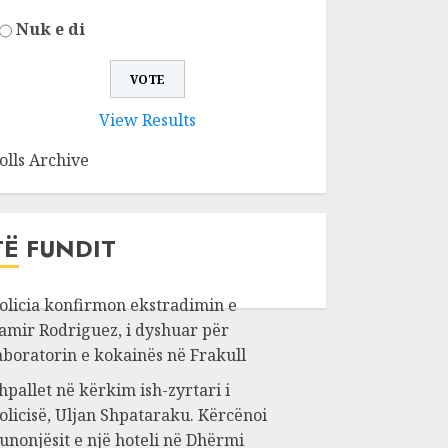
Nuk e di
View Results
olls Archive
TË FUNDIT
olicia konfirmon ekstradimin e
amir Rodriguez, i dyshuar për
aboratorin e kokainës në Frakull
hpallet në kërkim ish-zyrtari i
olicisë, Uljan Shpataraku. Kërcënoi
unonjësit e një hoteli në Dhërmi