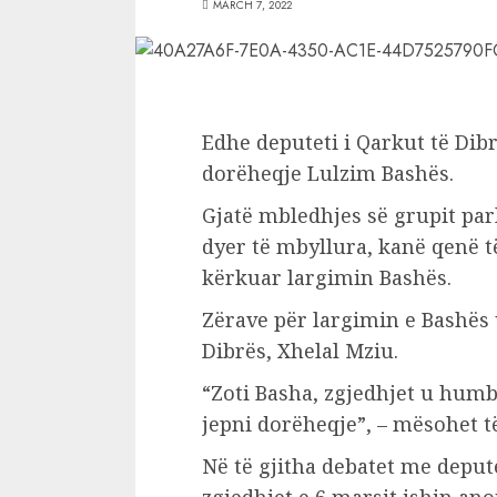
MARCH 7, 2022
Edhe deputeti i Qarkut të Dib
dorëheqje Lulzim Bashës.
Gjatë mbledhjes së grupit par
dyer të mbyllura, kanë qenë të
kërkuar largimin Bashës.
Zërave për largimin e Bashës 
Dibrës, Xhelal Mziu.
“Zoti Basha, zgjedhjet u humb
jepni dorëheqje”, – mësohet t
Në të gjitha debatet me deput