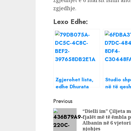
zgjedhjet e 6 marsit ishin an
zgjedhje.
Lexo Edhe:
Zgjerohet lista,
Studio sh
edhe Dhurata
në të qesh
Çupi kundër
Armina Me
Continue
Bashës: Jep
reagon pë
Previous
dorëheqjen
të parë pë
Reading
“Dielli im” Çiljeta 
dorëheqje
fjalët më të ëmbla 
Bashës
Albanin në 6 vjetori
njohjes