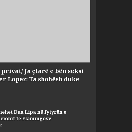
privat/ Ja çfarë e bën seksi
fer Lopez: Ta shohësh duke
hehet Dua Lipa në fytyrën e
cionit të Flamingove”
26