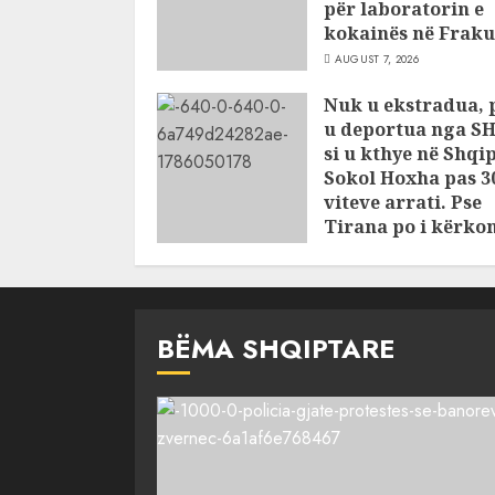
për laboratorin e
kokainës në Fraku
AUGUST 7, 2026
Nuk u ekstradua, 
u deportua nga S
si u kthye në Shqi
Sokol Hoxha pas 3
viteve arrati. Pse
Tirana po i kërko
ndihmë Brukselit
AUGUST 7, 2026
BËMA SHQIPTARE