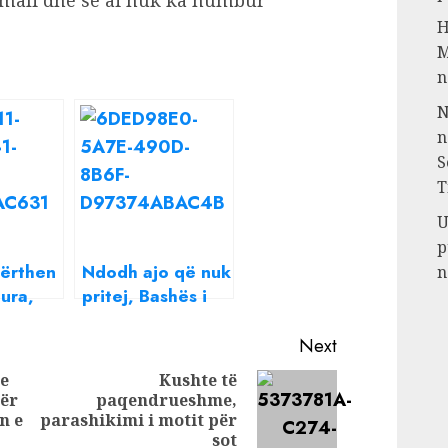
omali dhe se ai nuk ka humbur
H
M
n
N
n
S
T
U
p
përthen
Ndodh ajo që nuk
n
ura,
pritej, Bashës i
vlani
del kundër dhe
r herë
Gaz Bardhi
Next
r
me
Kushte të
n e
për
paqendrueshme,
Previous
Next
n e
parashikimi i motit për
post:
post:
sot