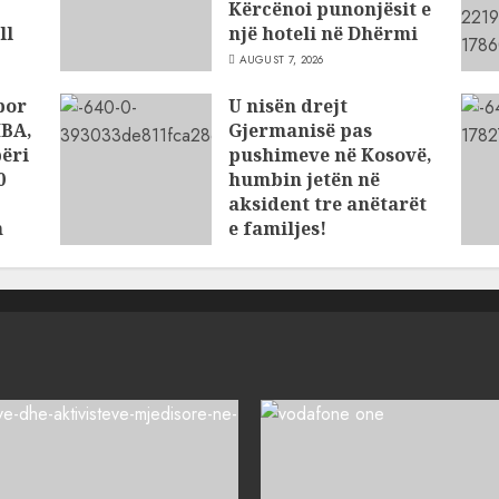
Kërcënoi punonjësit e
ll
një hoteli në Dhërmi
AUGUST 7, 2026
por
U nisën drejt
HBA,
Gjermanisë pas
përi
pushimeve në Kosovë,
0
humbin jetën në
aksident tre anëtarët
n
e familjes!
AUGUST 7, 2026