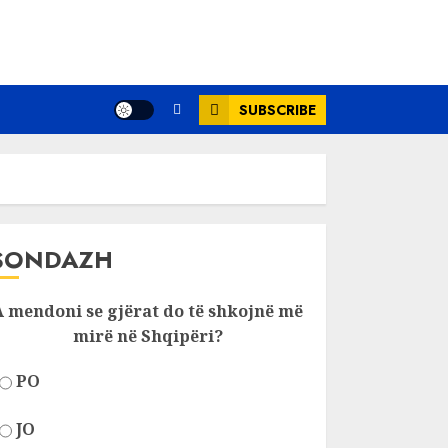
SUBSCRIBE
SONDAZH
A mendoni se gjërat do të shkojnë më
mirë në Shqipëri?
PO
JO