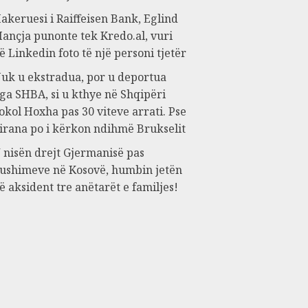
akeruesi i Raiffeisen Bank, Eglind
ançja punonte tek Kredo.al, vuri
ë Linkedin foto të një personi tjetër
uk u ekstradua, por u deportua
ga SHBA, si u kthye në Shqipëri
okol Hoxha pas 30 viteve arrati. Pse
irana po i kërkon ndihmë Brukselit
 nisën drejt Gjermanisë pas
ushimeve në Kosovë, humbin jetën
ë aksident tre anëtarët e familjes!