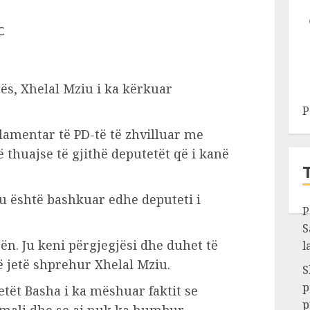
rës, Xhelal Mziu i ka kërkuar
P
lamentar të PD-të të zhvilluar me
 thuajse të gjithë deputetët që i kanë
u është bashkuar edhe deputeti i
P
S
ën. Ju keni përgjegjësi dhe duhet të
l
ë jetë shprehur Xhelal Mziu.
S
p
etët Basha i ka mëshuar faktit se
p