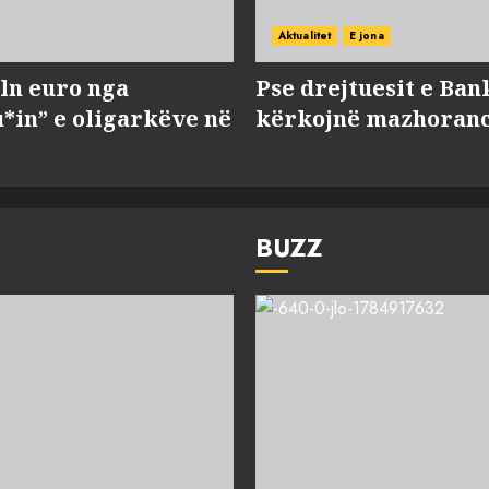
Aktualitet
E jona
ln euro nga
Pse drejtuesit e Ban
*in” e oligarkëve në
kërkojnë mazhorancë
BUZZ