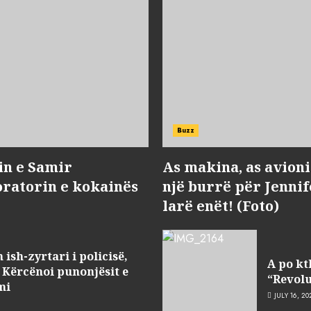
Buzz
in e Samir
As makina, as avioni 
oratorin e kokainës
një burrë për Jenni
larë enët! (Foto)
ish-zyrtari i policisë,
A po kt
 Kërcënoi punonjësit e
“Revolu
mi
JULY 16, 20