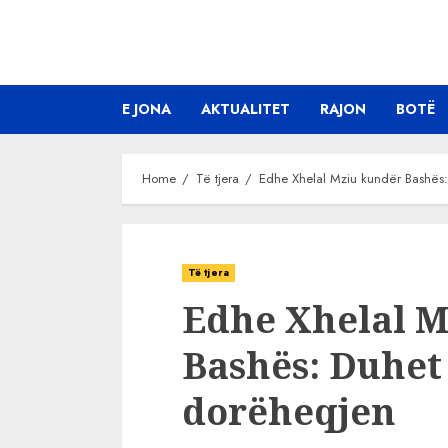
Skip
to
content
E JONA
AKTUALITET
RAJON
BOTË
Home
Të tjera
Edhe Xhelal Mziu kundër Bashës:
Të tjera
Edhe Xhelal M
Bashës: Duhet 
dorëheqjen