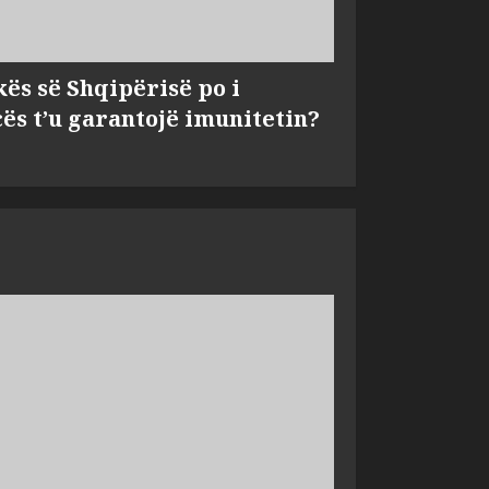
kës së Shqipërisë po i
s t’u garantojë imunitetin?