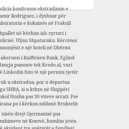
olicia konfirmon ekstradimin e
amir Rodriguez, i dyshuar për
aboratorin e kokainës në Frakull
hpallet në kërkim ish-zyrtari i
olicisë, Uljan Shpataraku. Kërcënoi
unonjësit e një hoteli në Dhërmi
akeruesi i Raiffeisen Bank, Eglind
ançja punonte tek Kredo.al, vuri
ë Linkedin foto të një personi tjetër
uk u ekstradua, por u deportua
ga SHBA, si u kthye në Shqipëri
okol Hoxha pas 30 viteve arrati. Pse
irana po i kërkon ndihmë Brukselit
 nisën drejt Gjermanisë pas
ushimeve në Kosovë, humbin jetën
ë aksident tre anëtarët e familjes!