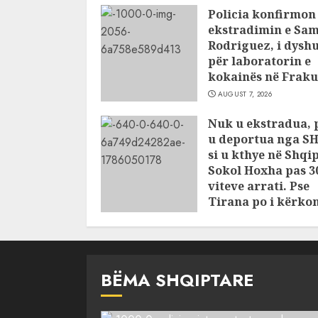
Policia konfirmon
ekstradimin e Sam
Rodriguez, i dysh
për laboratorin e
kokainës në Fraku
AUGUST 7, 2026
Nuk u ekstradua, 
u deportua nga S
si u kthye në Shqi
Sokol Hoxha pas 3
viteve arrati. Pse
Tirana po i kërko
ndihmë Brukselit
AUGUST 7, 2026
BËMA SHQIPTARE