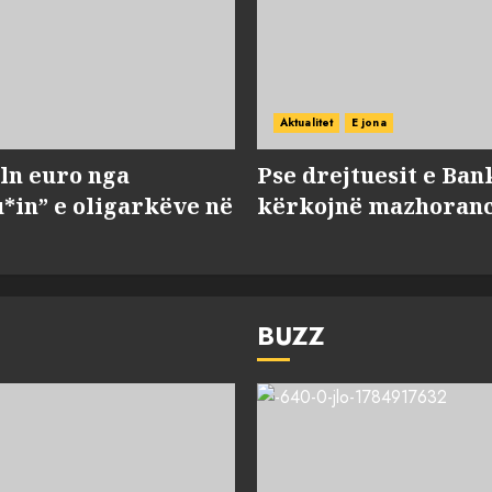
Aktualitet
E jona
ln euro nga
Pse drejtuesit e Ban
*in” e oligarkëve në
kërkojnë mazhorancë
BUZZ