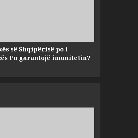
kës së Shqipërisë po i
s t’u garantojë imunitetin?