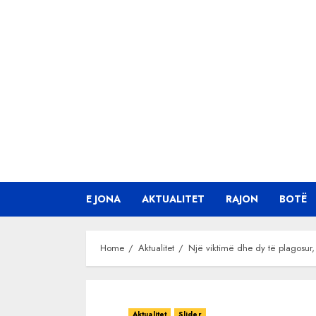
Skip
to
content
E JONA
AKTUALITET
RAJON
BOTË
Home
Aktualitet
Një viktimë dhe dy të plagosur,
Aktualitet
Slider