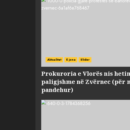
Aktualitet
E jona
Slider
Prokuroria e Vlorës nis heti
paligjshme në Zvërnec (për 
pandehur)