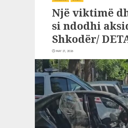
Një viktimë dh
si ndodhi aksid
Shkodër/ DET
MAY 21, 2026