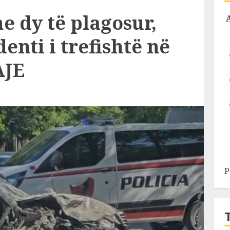
e dy të plagosur,
enti i trefishtë në
AJE
P