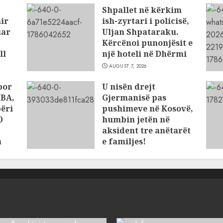
Shpallet në kërkim
ir
ish-zyrtari i policisë,
uar
Uljan Shpataraku.
Kërcënoi punonjësit e
ll
një hoteli në Dhërmi
AUGUST 7, 2026
por
U nisën drejt
HBA,
Gjermanisë pas
përi
pushimeve në Kosovë,
0
humbin jetën në
aksident tre anëtarët
n
e familjes!
AUGUST 7, 2026