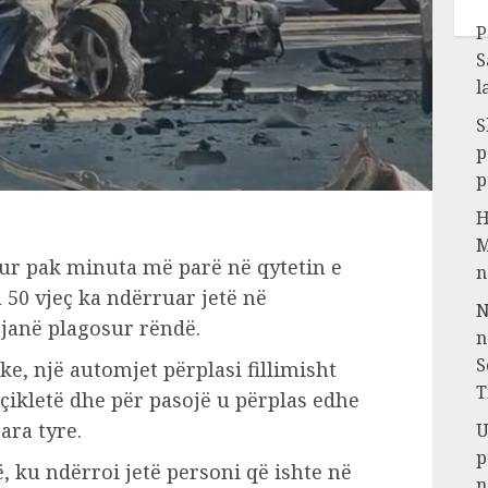
P
S
l
S
p
p
H
M
hur pak minuta më parë në qytetin e
n
 50 vjeç ka ndërruar jetë në
N
 janë plagosur rëndë.
n
S
e, një automjet përplasi fillimisht
T
içikletë dhe për pasojë u përplas edhe
ara tyre.
U
p
ë, ku ndërroi jetë personi që ishte në
n