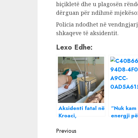
biçikletë dhe u plagosën rëndë
dërguan për ndihmë mjekësore
Policia ndodhet në vendngjar
shkaqeve të aksidentit.
Lexo Edhe:
Aksidenti fatal në
“Nuk kam a
Kroaci,
energji pë
identifikohen 3
urryer një
Continue
nga 9 personat e
Beatrix nd
Previous
plagosur, 1
mesazh të