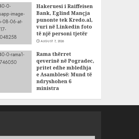
Hakeruesi i Raiffeisen
Bank, Eglind Mançja
punonte tek Kredo.al,
vuri në Linkedin foto
të një personi tjetër
AUGUST 7, 2026
Rama thërret
qeverinë në Pogradec,
pritet edhe mbledhja
e Asamblesë: Mund të
ndryshohen 6
ministra
AUGUST 7, 2026