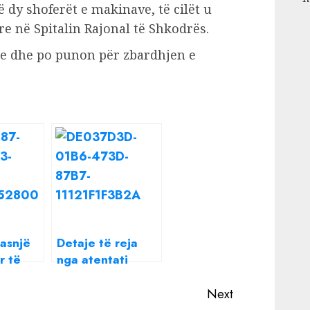
 dy shoferët e makinave, të cilët u
 në Spitalin Rajonal të Shkodrës.
je dhe po punon për zbardhjen e
snjë
Detaje të reja
r të
nga atentati
 shpirt”
mafioz në Fushë
an një
Krujë/
Next
Shoqërohen në