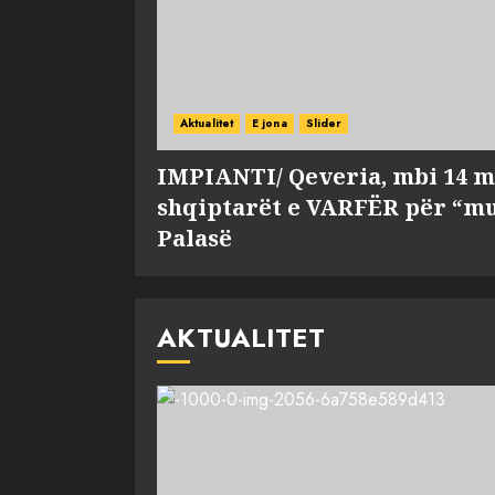
Aktualitet
E jona
Slider
IMPIANTI/ Qeveria, mbi 14 m
shqiptarët e VARFËR për “mu
Palasë
AKTUALITET