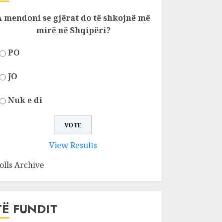
A mendoni se gjërat do të shkojnë më
mirë në Shqipëri?
PO
JO
Nuk e di
View Results
olls Archive
TË FUNDIT