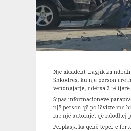
Një aksident tragjik ka ndod
Shkodrës, ku një person rreth
vendngjarje, ndërsa 2 të tjerë
Sipas informacioneve paraprak
një person që po lëvizte me b
me një automjet që ndodhej p
Përplasja ka qenë tepër e fort