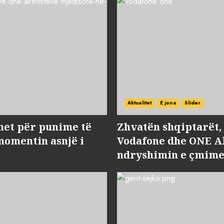
Aktualitet
E jona
Slider
met për punime të
Zhvatën shqiptarët
momentin asnjë i
Vodafone dhe ONE Al
ndryshimin e çmime