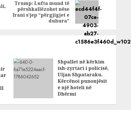
Trump: Lufta mund të
li,
hëm me
polici mbi 40
përshkallëzohet nëse
Previous
Next
persona,
Irani s’jep “përgjigjet e
post:
post:
sekuestrohen
duhura”
disa kamera
sigurie, krimi i
trefishtë ndodhi
brenda 50
sekondave
Shpallet në kërkim
ish-zyrtari i policisë,
ir
Uljan Shpataraku.
uar
Kërcënoi punonjësit
e një hoteli në
ll
Dhërmi
AUGUST 7, 2026