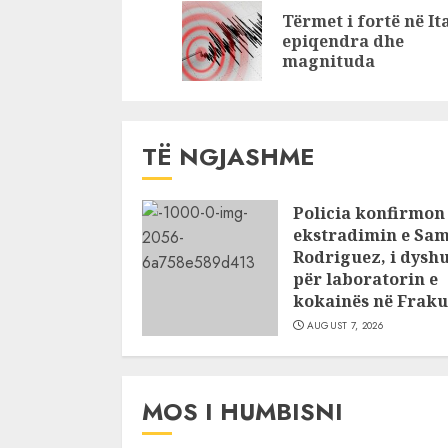
Reading
Tërmet i fortë në Ita
viktimë
rëndësis
epiqendra dhe
të gjithë
magnituda
TË NGJASHME
Policia konfirmon
ekstradimin e Sam
Rodriguez, i dysh
për laboratorin e
kokainës në Fraku
AUGUST 7, 2026
MOS I HUMBISNI