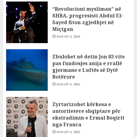
“Revolucioni mysliman” në
SHBA, progresisti Abdul El-
Sayed fiton zgjedhjet në
Miçigan
AUGUST 6, 2026
Zbulohet në detin Jon 83 vite
pas fundosjes anija e rrallë
gjermane e Luftës së Dytë
Botërore
AUGUST 6, 2026
Zyrtarizohet kërkesa e
autoriteteve shqiptare për
ekstradimin e Ermal Beqirit
nga Franca
AUGUST 6, 2026