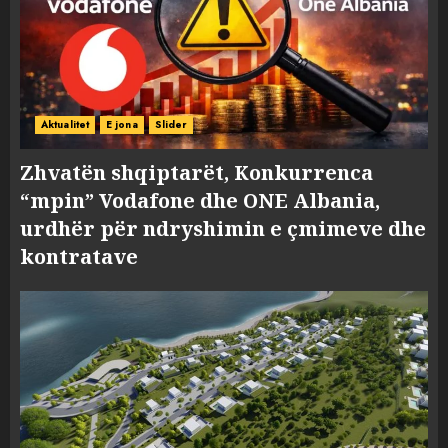
Aktualitet
E jona
Slider
Zhvatën shqiptarët, Konkurrenca
“mpin” Vodafone dhe ONE Albania,
urdhër për ndryshimin e çmimeve dhe
kontratave