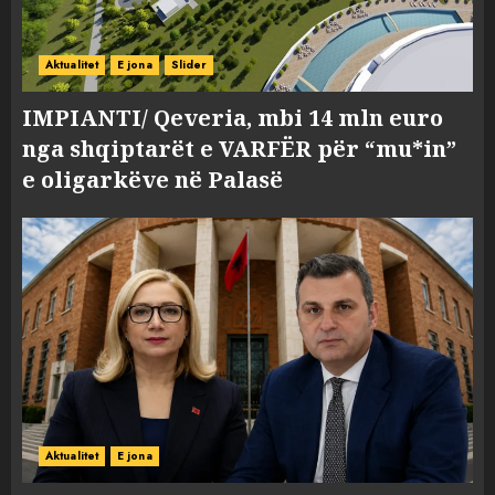
Aktualitet
E jona
Slider
IMPIANTI/ Qeveria, mbi 14 mln euro
nga shqiptarët e VARFËR për “mu*in”
e oligarkëve në Palasë
Aktualitet
E jona