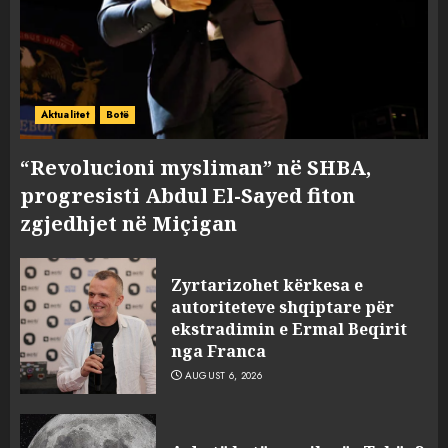
Aktualitet
Botë
“Revolucioni mysliman” në SHBA,
progresisti Abdul El-Sayed fiton
zgjedhjet në Miçigan
Zyrtarizohet kërkesa e
autoriteteve shqiptare për
ekstradimin e Ermal Beqirit
nga Franca
AUGUST 6, 2026