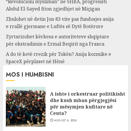
“Revolucioni mysliman” në SHBA, progresisti
Abdul El-Sayed fiton zgjedhjet në Miçigan
Zbulohet në detin Jon 83 vite pas fundosjes anija
e rrallë gjermane e Luftës së Dytë Botërore
Zyrtarizohet kërkesa e autoriteteve shqiptare
për ekstradimin e Ermal Beqirit nga Franca
A do të ketë rrezik për Tokën? Anija kozmike e
SpaceX përplaset në Hënë
MOS I HUMBISNI
A ishte i orkestruar politikisht
dhe kush mban përgjegjësi
për mësymjen kufitare në
Ceuta?
AUGUST 6, 2026