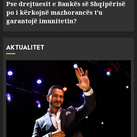
Pse drejtuesit e Bankës së Shqipërisë
po i kërkojnë mazhorancës t’u
garantojë imunitetin?
AKTUALITET