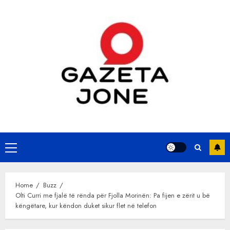
Skip
to
content
Primary
Menu
Home
Buzz
Olti Curri me fjalë të rënda për Fjolla Morinën: Pa fijen e zërit u bë
këngëtare, kur këndon duket sikur flet në telefon