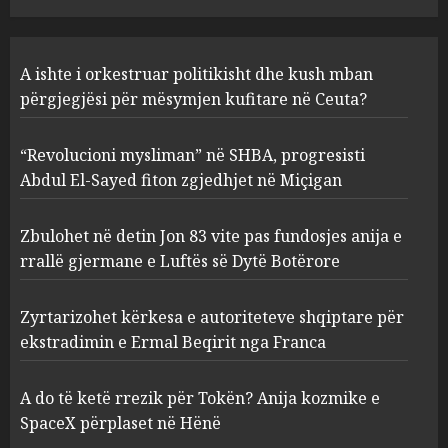
“Revolucioni mysliman” në
A ishte i orkestruar politikisht dhe kush mban
SHBA, progresisti Abdul El-
Sayed fiton zgjedhjet në
përgjegjësi për mësymjen kufitare në Ceuta?
Miçigan
2
AUGUST 6, 2026
“Revolucioni mysliman” në SHBA, progresisti
Abdul El-Sayed fiton zgjedhjet në Miçigan
Zbulohet në detin Jon 83 vite
pas fundosjes anija e rrallë
Zbulohet në detin Jon 83 vite pas fundosjes anija e
gjermane e Luftës së Dytë
rrallë gjermane e Luftës së Dytë Botërore
Botërore
3
AUGUST 6, 2026
Zyrtarizohet kërkesa e autoriteteve shqiptare për
ekstradimin e Ermal Beqirit nga Franca
Zyrtarizohet kërkesa e
autoriteteve shqiptare për
A do të ketë rrezik për Tokën? Anija kozmike e
ekstradimin e Ermal Beqirit
SpaceX përplaset në Hënë
nga Franca