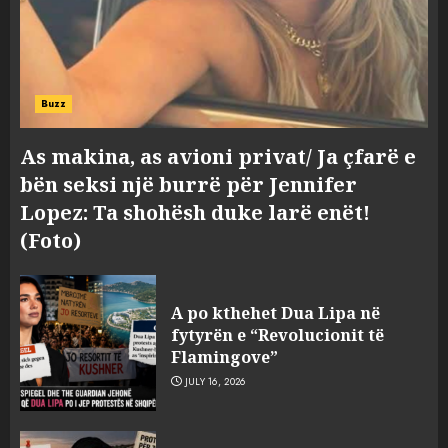
Buzz
As makina, as avioni privat/ Ja çfarë e
bën seksi një burrë për Jennifer
Lopez: Ta shohësh duke larë enët!
(Foto)
A po kthehet Dua Lipa në
fytyrën e “Revolucionit të
Flamingove”
JULY 16, 2026
Zbulohet në detin Jon 83 vite