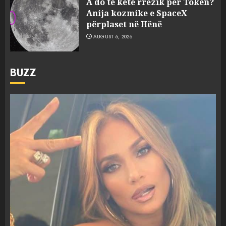
A do të ketë rrezik për Tokën?
Anija kozmike e SpaceX
përplaset në Hënë
AUGUST 6, 2026
BUZZ