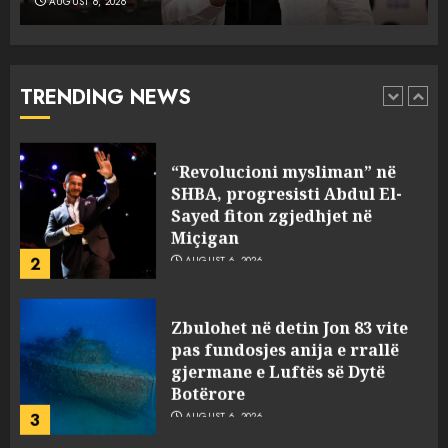
AUGUST 6, 2026
A ishte i orkestruar politikisht
dhe kush mban përgjegjësi
për mësymjen kufitare në
Ceuta?
TRENDING NEWS
1
AUGUST 6, 2026
“Revolucioni mysliman” në
SHBA, progresisti Abdul El-
Sayed fiton zgjedhjet në
Miçigan
2
AUGUST 6, 2026
Zbulohet në detin Jon 83 vite
pas fundosjes anija e rrallë
gjermane e Luftës së Dytë
Botërore
3
AUGUST 6, 2026