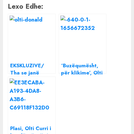
Lexo Edhe:
EKSKLUZIVE/
‘Buzëqumësht,
Tha se janë
për klikime’, Olti
ribashkuar, Olti
Curri shpërthen
Curri shfaqet me
ndaj puthjes së
ish të fejuarën e
Romeos me Olsin
Donald Veshajt
Plasi, Olti Curri i