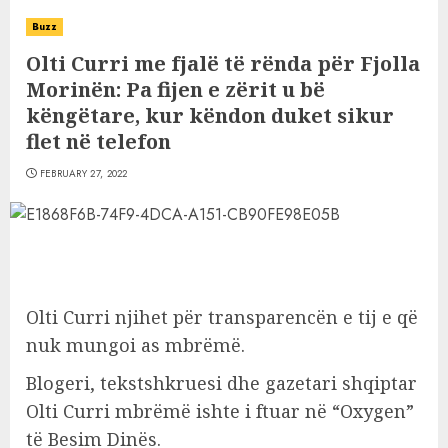
Buzz
Olti Curri me fjalë të rënda për Fjolla
Morinën: Pa fijen e zërit u bë
këngëtare, kur këndon duket sikur
flet në telefon
FEBRUARY 27, 2022
Olti Curri njihet për transparencën e tij e që
nuk mungoi as mbrëmë.
Blogeri, tekstshkruesi dhe gazetari shqiptar
Olti Curri mbrëmë ishte i ftuar në “Oxygen”
të Besim Dinës.