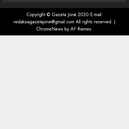
4
AUGUST 6, 2026
Copyright © Gazeta Jonë 2020 E-mail:
redaksiagazetajone@gmail.com All rights reserved.
|
A do të ketë rrezik për Tokën?
ChromeNews
by AF themes.
Anija kozmike e SpaceX
përplaset në Hënë
AUGUST 6, 2026
5