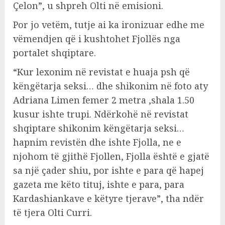
Çelon”, u shpreh Olti në emisioni.
Por jo vetëm, tutje ai ka ironizuar edhe me
vëmendjen që i kushtohet Fjollës nga
portalet shqiptare.
“Kur lexonim në revistat e huaja psh që
këngëtarja seksi… dhe shikonim në foto aty
Adriana Limen femer 2 metra ,shala 1.50
kusur ishte trupi. Ndërkohë në revistat
shqiptare shikonim këngëtarja seksi…
hapnim revistën dhe ishte Fjolla, ne e
njohom të gjithë Fjollen, Fjolla është e gjatë
sa një çader shiu, por ishte e para që hapej
gazeta me këto tituj, ishte e para, para
Kardashiankave e këtyre tjerave”, tha ndër
të tjera Olti Curri.