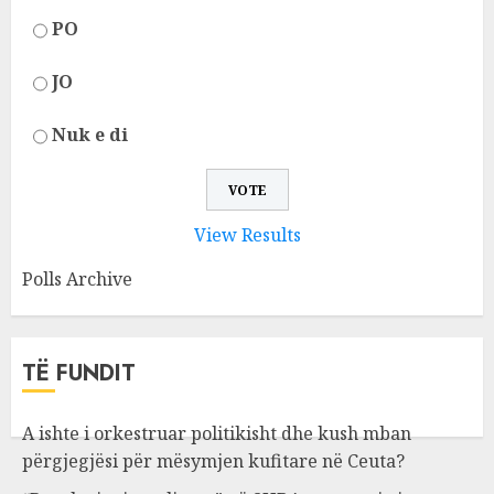
PO
JO
Nuk e di
View Results
Polls Archive
TË FUNDIT
A ishte i orkestruar politikisht dhe kush mban
përgjegjësi për mësymjen kufitare në Ceuta?