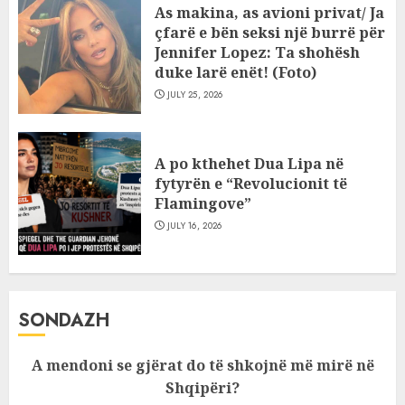
As makina, as avioni privat/ Ja
çfarë e bën seksi një burrë për
Jennifer Lopez: Ta shohësh
duke larë enët! (Foto)
JULY 25, 2026
A po kthehet Dua Lipa në
fytyrën e “Revolucionit të
Flamingove”
JULY 16, 2026
SONDAZH
A mendoni se gjërat do të shkojnë më mirë në
Shqipëri?