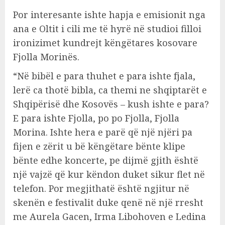
Por interesante ishte hapja e emisionit nga
ana e Oltit i cili me të hyrë në studioi filloi
ironizimet kundrejt këngëtares kosovare
Fjolla Morinës.
“Në bibël e para thuhet e para ishte fjala,
lerë ca thotë bibla, ca themi ne shqiptarët e
Shqipërisë dhe Kosovës – kush ishte e para?
E para ishte Fjolla, po po Fjolla, Fjolla
Morina. Ishte hera e parë që një njëri pa
fijen e zërit u bë këngëtare bënte klipe
bënte edhe koncerte, pe dijmë gjith është
një vajzë që kur këndon duket sikur flet në
telefon. Por megjithatë është ngjitur në
skenën e festivalit duke qenë në një rresht
me Aurela Gacen, Irma Libohoven e Ledina