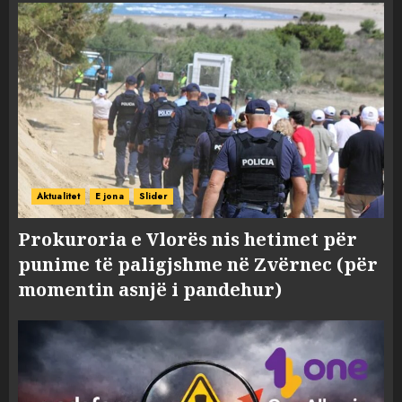
Aktualitet
E jona
Slider
Prokuroria e Vlorës nis hetimet për
punime të paligjshme në Zvërnec (për
momentin asnjë i pandehur)