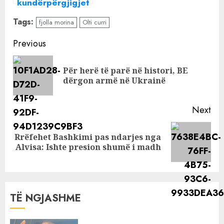
kundërpërgjigjet
Olsës: Punon
Tags:
fjolla morina
Olti curri
vetëm poshtë
tavolinave të
Continue
Previous
drejtorëve
Reading
Për herë të parë në histori, BE
Pre
dërgon armë në Ukrainë
pos
Next
Rrëfehet Bashkimi pas ndarjes nga
Next
Alvisa: Ishte presion shumë i madh
post:
TË NGJASHME