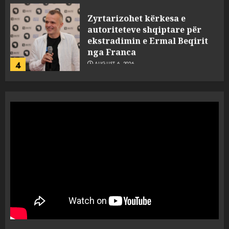
Zyrtarizohet kërkesa e
autoriteteve shqiptare për
ekstradimin e Ermal Beqirit
nga Franca
4
AUGUST 6, 2026
A do të ketë rrezik për Tokën?
Anija kozmike e SpaceX
përplaset në Hënë
AUGUST 6, 2026
5
A ishte i orkestruar politikisht
dhe kush mban përgjegjësi
për mësymjen kufitare në
Ceuta?
1
AUGUST 6, 2026