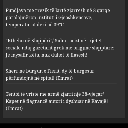
2
AUGUST 8, 2026
Fundjava me rrezik të lartë zjarresh në 8 qarqe
paralajmëron Instituti i Gjeoshkencave,
“Kthehu në Shqipëri”/ Sulm
temperaturat deri në 39°C
racist në rrjetet sociale ndaj
gazetarit grek me origjinë
shqiptare: Je mysafir këtu,
“Kthehu në Shqipëri”/ Sulm racist në rrjetet
nuk duhet të flasësh!
3
sociale ndaj gazetarit grek me origjinë shqiptare:
AUGUST 8, 2026
Je mysafir këtu, nuk duhet të flasësh!
Sherr në burgun e Fierit, dy të
Sherr në burgun e Fierit, dy të burgosur
burgosur përfundojnë në
spital! (Emrat)
përfundojnë në spital! (Emrat)
AUGUST 8, 2026
4
Tentoi të vriste me armë zjarri një 38-vjeçar/
Kapet në flagrancë autori i dyshuar në Kavajë!
Tentoi të vriste me armë
(Emrat)
zjarri një 38-vjeçar/ Kapet në
flagrancë autori i dyshuar në
Kavajë! (Emrat)