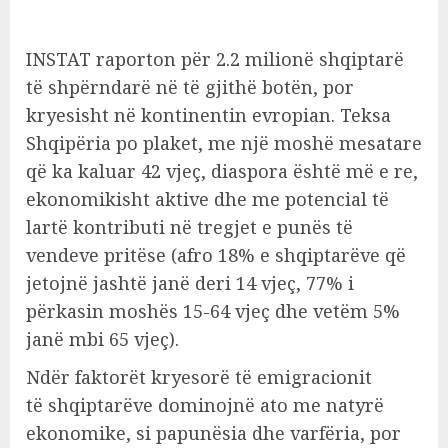
INSTAT raporton për 2.2 milionë shqiptarë
të shpërndarë në të gjithë botën, por
kryesisht në kontinentin evropian. Teksa
Shqipëria po plaket, me një moshë mesatare
që ka kaluar 42 vjeç, diaspora është më e re,
ekonomikisht aktive dhe me potencial të
lartë kontributi në tregjet e punës të
vendeve pritëse (afro 18% e shqiptarëve që
jetojnë jashtë janë deri 14 vjeç, 77% i
përkasin moshës 15-64 vjeç dhe vetëm 5%
janë mbi 65 vjeç).
Ndër faktorët kryesorë të emigracionit
të shqiptarëve dominojnë ato me natyrë
ekonomike, si papunësia dhe varfëria, por