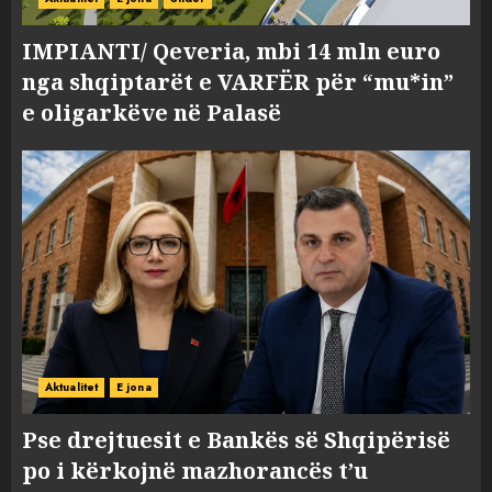
IMPIANTI/ Qeveria, mbi 14 mln euro
nga shqiptarët e VARFËR për “mu*in”
e oligarkëve në Palasë
Aktualitet
E jona
Pse drejtuesit e Bankës së Shqipërisë
po i kërkojnë mazhorancës t’u