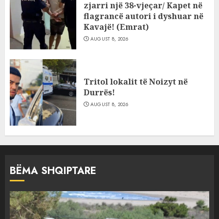
zjarri një 38-vjeçar/ Kapet në
flagrancë autori i dyshuar në
Kavajë! (Emrat)
AUGUST 8, 2026
Tritol lokalit të Noizyt në
Durrës!
AUGUST 8, 2026
BËMA SHQIPTARE