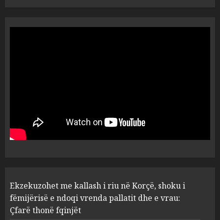
Tentoi të vriste me armë
zjarri një 38-vjeçar/ Kapet në
flagrancë autori i dyshuar në
Kavajë! (Emrat)
5
AUGUST 8, 2026
Ekzekuzohet me kallash i riu
në Korçë, shoku i fëmijërisë e
ndoqi vrenda pallatit dhe e
vrau: Çfarë thonë fqinjët
1
AUGUST 8, 2026
Fundjava me rrezik të lartë
Ekzekuzohet me kallash i riu në Korçë, shoku i
zjarresh në 8 qarqe
paralajmëron Instituti i
fëmijërisë e ndoqi vrenda pallatit dhe e vrau:
Gjeoshkencave, temperaturat
Çfarë thonë fqinjët
deri në 39°C