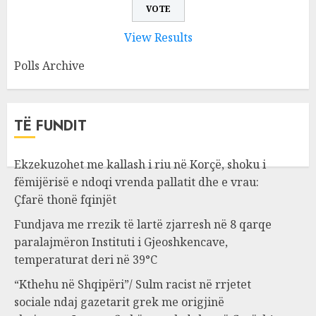
View Results
Polls Archive
TË FUNDIT
Ekzekuzohet me kallash i riu në Korçë, shoku i
fëmijërisë e ndoqi vrenda pallatit dhe e vrau:
Çfarë thonë fqinjët
Fundjava me rrezik të lartë zjarresh në 8 qarqe
paralajmëron Instituti i Gjeoshkencave,
temperaturat deri në 39°C
“Kthehu në Shqipëri”/ Sulm racist në rrjetet
sociale ndaj gazetarit grek me origjinë