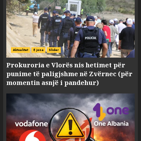
Aktualitet
E jona
Slider
Prokuroria e Vlorës nis hetimet për
punime të paligjshme në Zvërnec (për
momentin asnjë i pandehur)