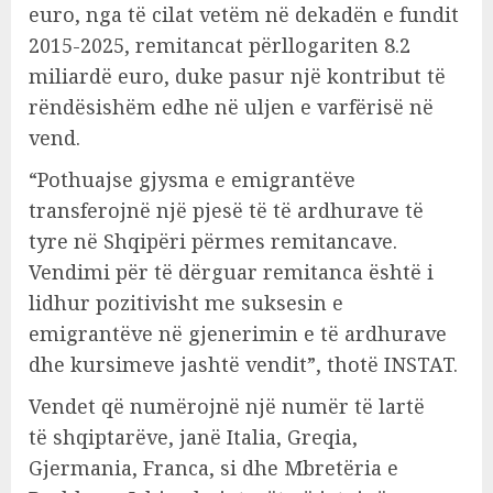
euro, nga të cilat vetëm në dekadën e fundit
2015-2025, remitancat përllogariten 8.2
miliardë euro, duke pasur një kontribut të
rëndësishëm edhe në uljen e varfërisë në
vend.
“Pothuajse gjysma e emigrantëve
transferojnë një pjesë të të ardhurave të
tyre në Shqipëri përmes remitancave.
Vendimi për të dërguar remitanca është i
lidhur pozitivisht me suksesin e
emigrantëve në gjenerimin e të ardhurave
dhe kursimeve jashtë vendit”, thotë INSTAT.
Vendet që numërojnë një numër të lartë
të shqiptarëve, janë Italia, Greqia,
Gjermania, Franca, si dhe Mbretëria e