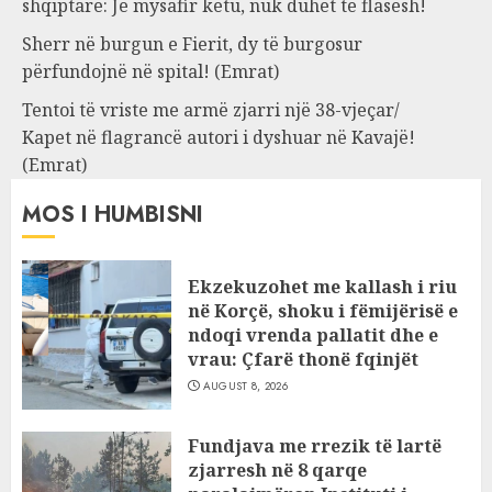
shqiptare: Je mysafir këtu, nuk duhet të flasësh!
Sherr në burgun e Fierit, dy të burgosur
përfundojnë në spital! (Emrat)
Tentoi të vriste me armë zjarri një 38-vjeçar/
Kapet në flagrancë autori i dyshuar në Kavajë!
(Emrat)
MOS I HUMBISNI
Ekzekuzohet me kallash i riu
në Korçë, shoku i fëmijërisë e
ndoqi vrenda pallatit dhe e
vrau: Çfarë thonë fqinjët
AUGUST 8, 2026
Fundjava me rrezik të lartë
zjarresh në 8 qarqe