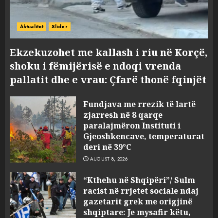
Aktualitet
Slider
Ekzekuzohet me kallash i riu në Korçë,
shoku i fëmijërisë e ndoqi vrenda
pallatit dhe e vrau: Çfarë thonë fqinjët
Fundjava me rrezik të lartë
zjarresh në 8 qarqe
paralajmëron Instituti i
Gjeoshkencave, temperaturat
deri në 39°C
AUGUST 8, 2026
“Kthehu në Shqipëri”/ Sulm
racist në rrjetet sociale ndaj
gazetarit grek me origjinë
shqiptare: Je mysafir këtu,