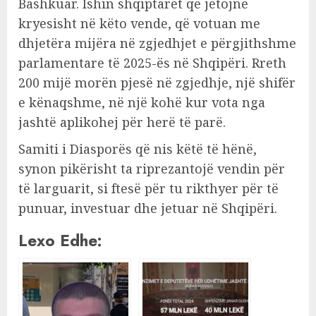
Bashkuar. Ishin shqiptarët që jetojnë
kryesisht në këto vende, që votuan me
dhjetëra mijëra në zgjedhjet e përgjithshme
parlamentare të 2025-ës në Shqipëri. Rreth
200 mijë morën pjesë në zgjedhje, një shifër
e kënaqshme, në një kohë kur vota nga
jashtë aplikohej për herë të parë.
Samiti i Diasporës që nis këtë të hënë,
synon pikërisht ta riprezantojë vendin për
të larguarit, si ftesë për tu rikthyer për të
punuar, investuar dhe jetuar në Shqipëri.
Lexo Edhe: