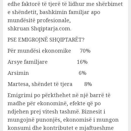
edhe faktorë të tjerë të lidhur me shërbimet
e shëndetit, bashkimin familjar apo
mundësitë profesionale,
shkruan Shqiptarja.com.
PSE EMIGROJNË SHQIPTARËT?
Për mundësi ekonomike 70%
Arsye familjare 16%
Arsimin 6%
Martesa, shëndet të tjera 8%
Emigrimi po përkthehet në një barrë të
madhe për ekonominë, efekte që po
ndjehen prej vitesh tashmë. Biznesit i
mungojnë punonjës, ekonomisë i mungon
konsumi dhe kontributet e mjaftueshme