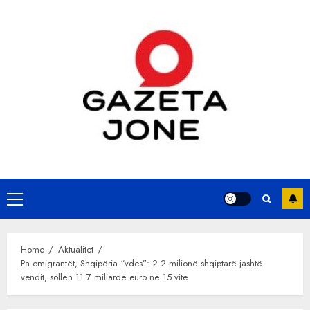
Skip
to
content
Primary
Menu
Home
Aktualitet
Pa emigrantët, Shqipëria “vdes”: 2.2 milionë shqiptarë jashtë
vendit, sollën 11.7 miliardë euro në 15 vite