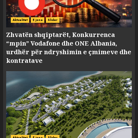
Aktualitet
E jona
Slider
Zhvatën shqiptarët, Konkurrenca
“mpin” Vodafone dhe ONE Albania,
urdhër për ndryshimin e çmimeve dhe
kontratave
Aktualitet
E jona
Slider