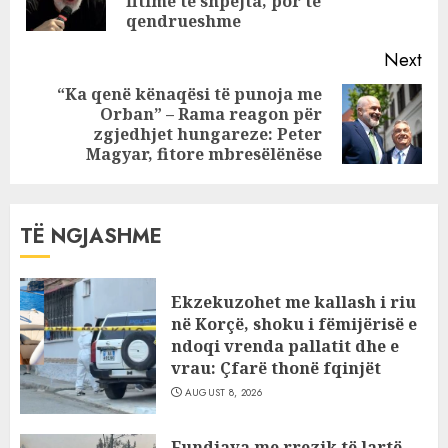
fitime të shpejta, por të
pos
qendrueshme
Next
“Ka qenë kënaqësi të punoja me
Orban” – Rama reagon për
Next
zgjedhjet hungareze: Peter
post:
Magyar, fitore mbresëlënëse
TË NGJASHME
Ekzekuzohet me kallash i riu
në Korçë, shoku i fëmijërisë e
ndoqi vrenda pallatit dhe e
vrau: Çfarë thonë fqinjët
AUGUST 8, 2026
Fundjava me rrezik të lartë