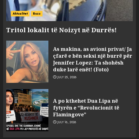
Aktualitet
Buzz
Tritol lokalit të Noizyt në Durrës!
As makina, as avioni privat/ Ja
çfarë e bën seksi një burrë për
Jennifer Lopez: Ta shohësh
duke larë enët! (Foto)
JULY 25, 2026
“Kthehu në Shqipëri”/ Sulm
racist në rrjetet sociale ndaj
A po kthehet Dua Lipa në
gazetarit grek me origjinë
fytyrën e “Revolucionit të
shqiptare: Je mysafir këtu,
Flamingove”
nuk duhet të flasësh!
3
JULY 16, 2026
AUGUST 8, 2026