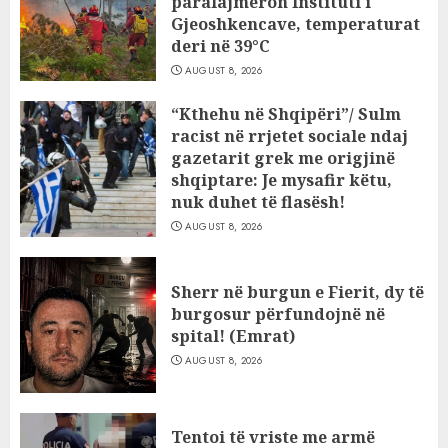
paralajmëron Instituti i
Gjeoshkencave, temperaturat
deri në 39°C
AUGUST 8, 2026
“Kthehu në Shqipëri”/ Sulm
racist në rrjetet sociale ndaj
gazetarit grek me origjinë
shqiptare: Je mysafir këtu,
nuk duhet të flasësh!
AUGUST 8, 2026
Sherr në burgun e Fierit, dy të
burgosur përfundojnë në
spital! (Emrat)
AUGUST 8, 2026
Tentoi të vriste me armë