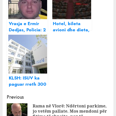
Vrasja e Ermir
Hotel, bileta
Dedjas, Policia: 2
avioni dhe dieta,
në pranga, sollën
deputetët për 8
makinën e
muaj deputetët
autorëve nga
shpenzuan 400
jashtë
mijë euro për
udhëtime jashtë
vendit!
KLSH: ISUV ka
paguar rreth 300
mijë euro TVSH
Continue
të panevojshme
Previous
për laboratorët
Reading
Rama në Vlorë: Ndërtoni parkime,
jashtë vendit
jo vetëm pallate. Mos mendoni për
Pre