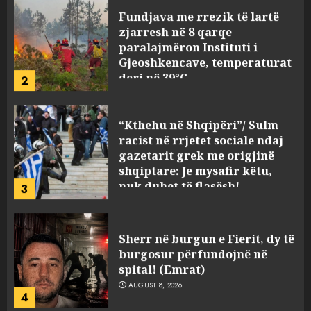
Fundjava me rrezik të lartë
zjarresh në 8 qarqe
paralajmëron Instituti i
Gjeoshkencave, temperaturat
deri në 39°C
2
AUGUST 8, 2026
“Kthehu në Shqipëri”/ Sulm
racist në rrjetet sociale ndaj
gazetarit grek me origjinë
shqiptare: Je mysafir këtu,
nuk duhet të flasësh!
3
AUGUST 8, 2026
Sherr në burgun e Fierit, dy të
burgosur përfundojnë në
spital! (Emrat)
AUGUST 8, 2026
4