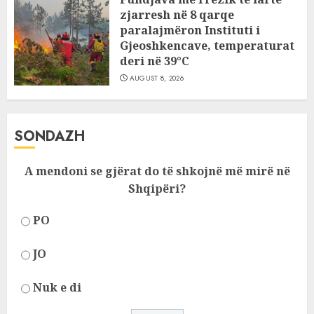
zjarresh në 8 qarqe
paralajmëron Instituti i
Gjeoshkencave, temperaturat
deri në 39°C
AUGUST 8, 2026
SONDAZH
A mendoni se gjërat do të shkojnë më mirë në
Shqipëri?
PO
JO
Nuk e di