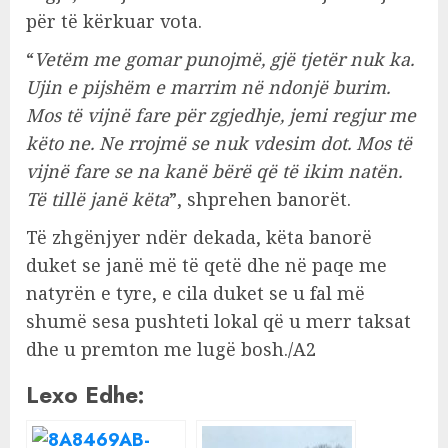
për të kërkuar vota.
“
Vetëm me gomar punojmë, gjë tjetër nuk ka.
Ujin e pijshëm e marrim në ndonjë burim.
Mos të vijnë fare për zgjedhje, jemi regjur me
këto ne. Ne rrojmë se nuk vdesim dot. Mos të
vijnë fare se na kanë bërë që të ikim natën.
Të tillë janë këta
”, shprehen banorët.
Të zhgënjyer ndër dekada, këta banorë
duket se janë më të qetë dhe në paqe me
natyrën e tyre, e cila duket se u fal më
shumë sesa pushteti lokal që u merr taksat
dhe u premton me lugë bosh./A2
Lexo Edhe: