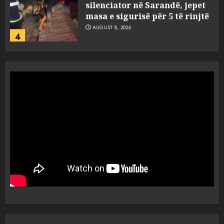
silenciator në Sarandë, jepet
masa e sigurisë për 5 të rinjtë
AUGUST 8, 2026
4
Objekte misterioze fluturojnë
me shpejtësi mbi lagje të
banuara, Pentagoni publikon
dosje të reja mbi UFO-t
5
AUGUST 8, 2026
“Ngecin” në portin e Durrësit
dy ora Rolex dhe 351 puro,
tentuan t’i fusin në Shqipëri të
padeklaruara
1
AUGUST 8, 2026
U ekstradua nga Kolumbia,