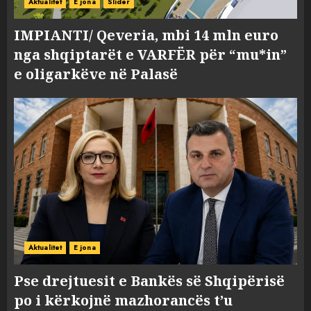
Aktualitet
E jona
Slider
IMPIANTI/ Qeveria, mbi 14 mln euro
nga shqiptarët e VARFËR për “mu*in”
e oligarkëve në Palasë
Aktualitet
E jona
Pse drejtuesit e Bankës së Shqipërisë
po i kërkojnë mazhorancës t’u