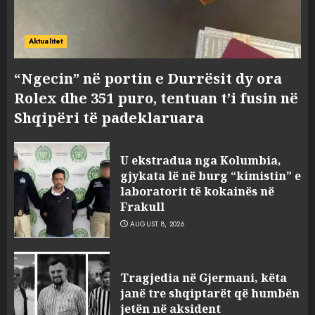
Aktualitet
“Ngecin” në portin e Durrësit dy ora
Rolex dhe 351 puro, tentuan t’i fusin në
Shqipëri të padeklaruara
U ekstradua nga Kolumbia,
gjykata lë në burg “kimistin” e
laboratorit të kokainës në
Frakull
AUGUST 8, 2026
Tragjedia në Gjermani, këta
janë tre shqiptarët që humbën
jetën në aksident