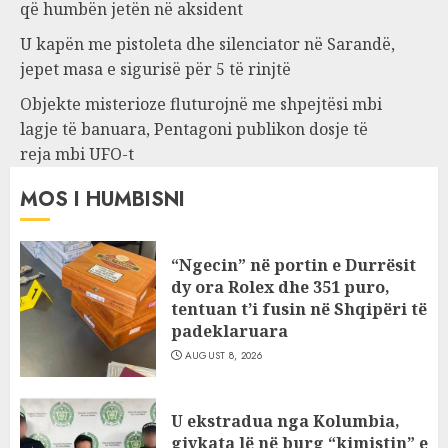
që humbën jetën në aksident
U kapën me pistoleta dhe silenciator në Sarandë,
jepet masa e sigurisë për 5 të rinjtë
Objekte misterioze fluturojnë me shpejtësi mbi
lagje të banuara, Pentagoni publikon dosje të
reja mbi UFO-t
MOS I HUMBISNI
“Ngecin” në portin e Durrësit
dy ora Rolex dhe 351 puro,
tentuan t’i fusin në Shqipëri të
padeklaruara
AUGUST 8, 2026
U ekstradua nga Kolumbia,
gjykata lë në burg “kimistin” e