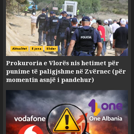
Aktualitet
E jona
Slider
Prokuroria e Vlorës nis hetimet për
punime të paligjshme në Zvërnec (për
momentin asnjë i pandehur)