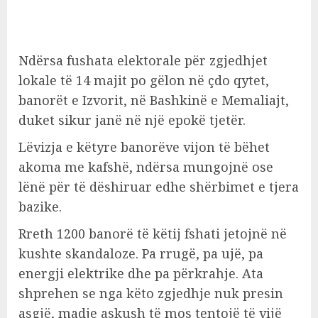
Ndërsa fushata elektorale për zgjedhjet
lokale të 14 majit po gëlon në çdo qytet,
banorët e Izvorit, në Bashkinë e Memaliajt,
duket sikur janë në një epokë tjetër.
Lëvizja e këtyre banorëve vijon të bëhet
akoma me kafshë, ndërsa mungojnë ose
lënë për të dëshiruar edhe shërbimet e tjera
bazike.
Rreth 1200 banorë të këtij fshati jetojnë në
kushte skandaloze. Pa rrugë, pa ujë, pa
energji elektrike dhe pa përkrahje. Ata
shprehen se nga këto zgjedhje nuk presin
asgjë, madje askush të mos tentojë të vijë