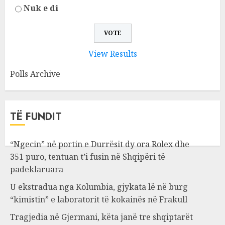
Nuk e di
View Results
Polls Archive
TË FUNDIT
“Ngecin” në portin e Durrësit dy ora Rolex dhe
351 puro, tentuan t’i fusin në Shqipëri të
padeklaruara
U ekstradua nga Kolumbia, gjykata lë në burg
“kimistin” e laboratorit të kokainës në Frakull
Tragjedia në Gjermani, këta janë tre shqiptarët