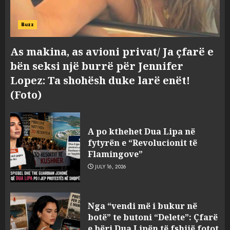
Buzz
As makina, as avioni privat/ Ja çfarë e
bën seksi një burrë për Jennifer
Lopez: Ta shohësh duke larë enët!
(Foto)
A po kthehet Dua Lipa në
fytyrën e “Revolucionit të
Flamingove”
JULY 16, 2026
Tragjedia në Gjermani, këta
Nga “vendi më i bukur në
janë tre shqiptarët që humbën
botë” te butoni “Delete”: Çfarë
jetën në aksident
e bëri Dua Lipën të fshijë fotot