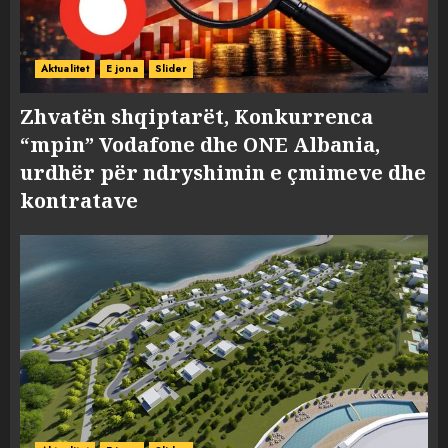
Aktualitet
E jona
Slider
Zhvatën shqiptarët, Konkurrenca
“mpin” Vodafone dhe ONE Albania,
urdhër për ndryshimin e çmimeve dhe
kontratave