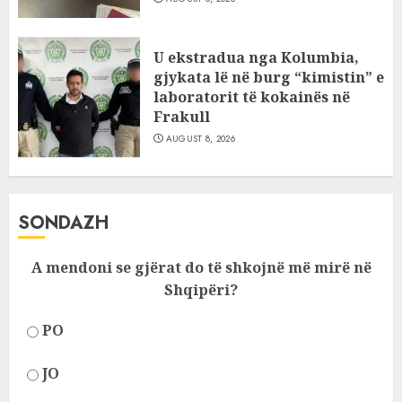
U ekstradua nga Kolumbia,
gjykata lë në burg “kimistin” e
laboratorit të kokainës në
Frakull
AUGUST 8, 2026
SONDAZH
A mendoni se gjërat do të shkojnë më mirë në
Shqipëri?
PO
JO