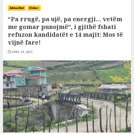
Aktualitet
Slider
“Pa rrugë, pa ujë, pa energji… vetëm
me gomar punojmë”, i gjithë fshati
refuzon kandidatët e 14 majit: Mos të
vijnë fare!
APRIL 25, 2023