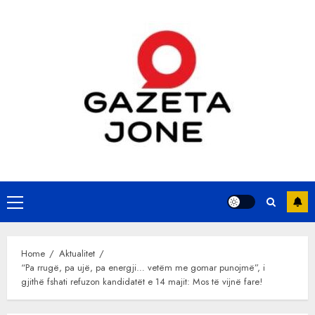
Skip
to
content
Primary
Menu
Home
Aktualitet
“Pa rrugë, pa ujë, pa energji… vetëm me gomar punojmë”, i
gjithë fshati refuzon kandidatët e 14 majit: Mos të vijnë fare!