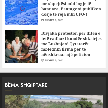
me shpejtësi mbi lagje të
banuara, Pentagoni publikon
dosje të reja mbi UFO-t
AUGUST 8, 2026
Divjaka proteston për ditën e
tetë radhazi kundër shkrirjes
me Lushnjen! Qytetarët
mbledhin firma për të
nënshkruar një peticion
AUGUST 8, 2026
BËMA SHQIPTARE