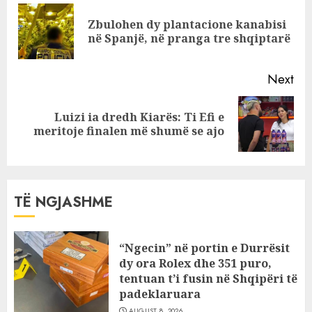
elektrike
Reading
Zbulohen dy plantacione kanabisi
Pre
në Spanjë, në pranga tre shqiptarë
pos
Next
Luizi ia dredh Kiarës: Ti Efi e
Next
meritoje finalen më shumë se ajo
post:
TË NGJASHME
“Ngecin” në portin e Durrësit
dy ora Rolex dhe 351 puro,
tentuan t’i fusin në Shqipëri të
padeklaruara
AUGUST 8, 2026