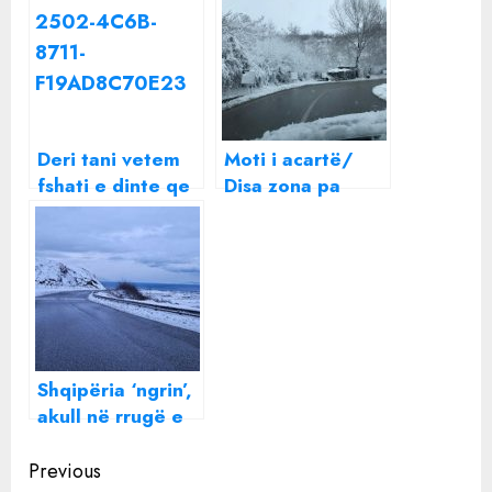
Deri tani vetem
Moti i acartë/
fshati e dinte qe
Disa zona pa
Arturi e ka nenen
energji në Dibër
kurve, tani e di
dhe rrugë të
gjithe Shqiperia:
bllokuara
Bravo zonja Eni!
Shqipëria ‘ngrin’,
akull në rrugë e
dhjetëra fshatra
Continue
pa energji
Previous