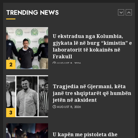
padeklaruara
TRENDING NEWS
1
AUGUST 8, 2026
U ekstradua nga Kolumbia,
gjykata lë në burg “kimistin” e
laboratorit të kokainës në
Frakull
2
AUGUST 8, 2026
Tragjedia në Gjermani, këta
janë tre shqiptarët që humbën
jetën në aksident
AUGUST 8, 2026
3
U kapën me pistoleta dhe