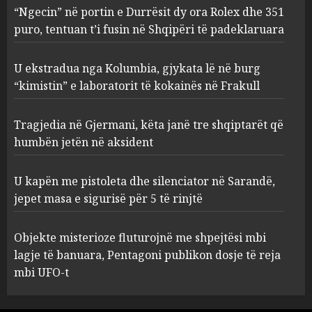
“Ngecin” në portin e Durrësit dy ora Rolex dhe 351
gjykata lë në burg “kimistin” e
laboratorit të kokainës në
puro, tentuan t’i fusin në Shqipëri të padeklaruara
Frakull
2
AUGUST 8, 2026
U ekstradua nga Kolumbia, gjykata lë në burg
“kimistin” e laboratorit të kokainës në Frakull
Tragjedia në Gjermani, këta
Tragjedia në Gjermani, këta janë tre shqiptarët që
janë tre shqiptarët që humbën
jetën në aksident
humbën jetën në aksident
AUGUST 8, 2026
3
U kapën me pistoleta dhe silenciator në Sarandë,
jepet masa e sigurisë për 5 të rinjtë
U kapën me pistoleta dhe
silenciator në Sarandë, jepet
Objekte misterioze fluturojnë me shpejtësi mbi
masa e sigurisë për 5 të rinjtë
lagje të banuara, Pentagoni publikon dosje të reja
AUGUST 8, 2026
mbi UFO-t
4