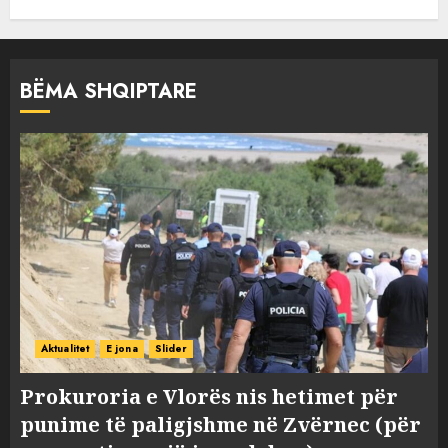
BËMA SHQIPTARE
Aktualitet
E jona
Slider
Prokuroria e Vlorës nis hetimet për
punime të paligjshme në Zvërnec (për