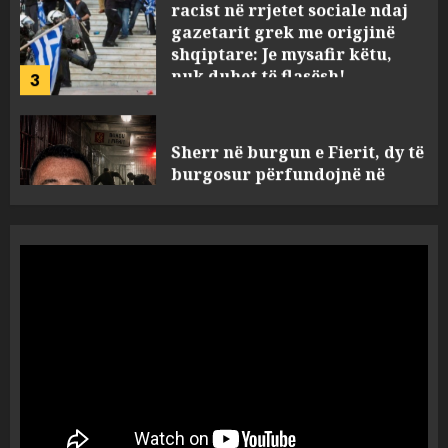
nuk duhet të flasësh!
3
AUGUST 8, 2026
Sherr në burgun e Fierit, dy të
burgosur përfundojnë në
spital! (Emrat)
AUGUST 8, 2026
4
Tentoi të vriste me armë
zjarri një 38-vjeçar/ Kapet në
flagrancë autori i dyshuar në
Kavajë! (Emrat)
5
AUGUST 8, 2026
Ekzekuzohet me kallash i riu
në Korçë, shoku i fëmijërisë e
ndoqi vrenda pallatit dhe e