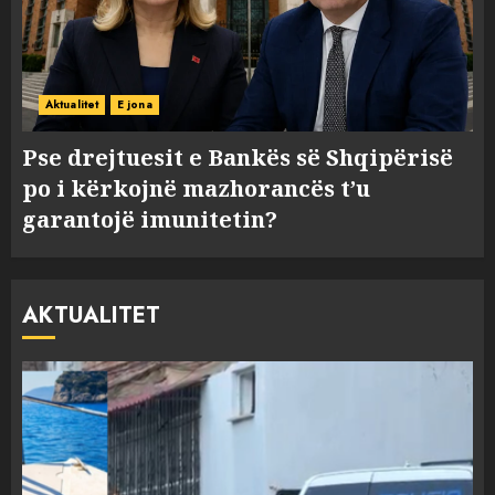
Aktualitet
E jona
Pse drejtuesit e Bankës së Shqipërisë
po i kërkojnë mazhorancës t’u
garantojë imunitetin?
AKTUALITET