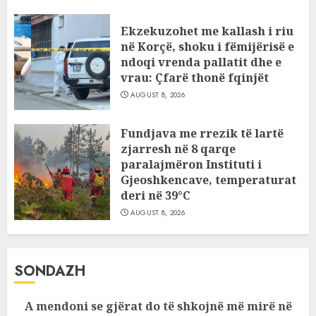
Ekzekuzohet me kallash i riu
në Korçë, shoku i fëmijërisë e
ndoqi vrenda pallatit dhe e
vrau: Çfarë thonë fqinjët
AUGUST 8, 2026
Fundjava me rrezik të lartë
zjarresh në 8 qarqe
paralajmëron Instituti i
Gjeoshkencave, temperaturat
deri në 39°C
AUGUST 8, 2026
SONDAZH
A mendoni se gjërat do të shkojnë më mirë në