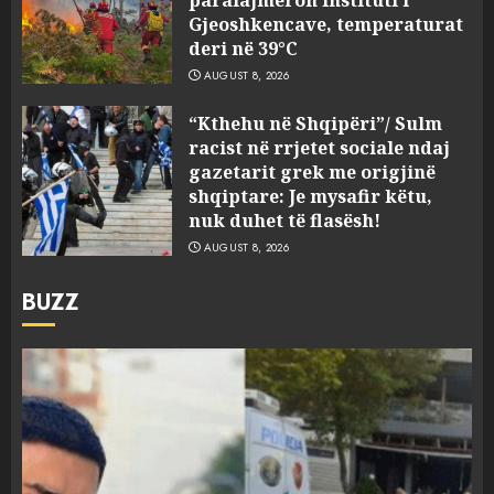
paralajmëron Instituti i
Gjeoshkencave, temperaturat
deri në 39°C
AUGUST 8, 2026
“Kthehu në Shqipëri”/ Sulm
racist në rrjetet sociale ndaj
gazetarit grek me origjinë
shqiptare: Je mysafir këtu,
nuk duhet të flasësh!
AUGUST 8, 2026
BUZZ