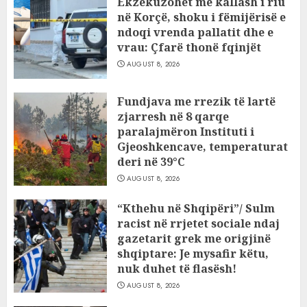
Ekzekuzohet me kallash i riu
në Korçë, shoku i fëmijërisë e
ndoqi vrenda pallatit dhe e
vrau: Çfarë thonë fqinjët
AUGUST 8, 2026
Fundjava me rrezik të lartë
zjarresh në 8 qarqe
paralajmëron Instituti i
Gjeoshkencave, temperaturat
deri në 39°C
AUGUST 8, 2026
“Kthehu në Shqipëri”/ Sulm
racist në rrjetet sociale ndaj
gazetarit grek me origjinë
shqiptare: Je mysafir këtu,
nuk duhet të flasësh!
AUGUST 8, 2026