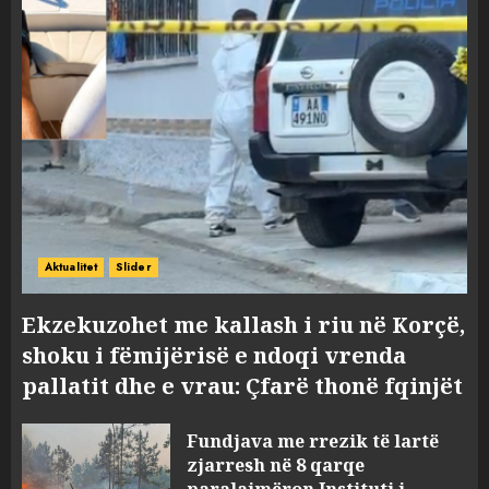
Aktualitet
Slider
Ekzekuzohet me kallash i riu në Korçë,
shoku i fëmijërisë e ndoqi vrenda
pallatit dhe e vrau: Çfarë thonë fqinjët
Fundjava me rrezik të lartë
zjarresh në 8 qarqe