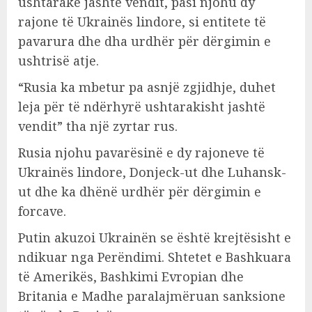
ushtarake jashtë vendit, pasi njohu dy
rajone të Ukrainës lindore, si entitete të
pavarura dhe dha urdhër për dërgimin e
ushtrisë atje.
“Rusia ka mbetur pa asnjë zgjidhje, duhet
leja për të ndërhyrë ushtarakisht jashtë
vendit” tha një zyrtar rus.
Rusia njohu pavarësinë e dy rajoneve të
Ukrainës lindore, Donjeck-ut dhe Luhansk-
ut dhe ka dhënë urdhër për dërgimin e
forcave.
Putin akuzoi Ukrainën se është krejtësisht e
ndikuar nga Perëndimi. Shtetet e Bashkuara
të Amerikës, Bashkimi Evropian dhe
Britania e Madhe paralajmëruan sanksione