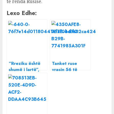
të rënda Rusisë.
Lexo Edhe:
“Rreziku është
Tanket ruse
shumë i lartë”,
vrasin 56 të
paralajmëron
moshuar në azil
Biden: Rusia e
në Ukrainën
përgatitur për ta
lindore
sulmuar Ukrainën