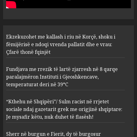
vrau: Çfarë thonë fqinjët
1
AUGUST 8, 2026
Fundjava me rrezik të lartë
Ekzekuzohet me kallash i riu në Korçë, shoku i
zjarresh në 8 qarqe
paralajmëron Instituti i
fëmijërisë e ndoqi vrenda pallatit dhe e vrau:
Gjeoshkencave, temperaturat
Çfarë thonë fqinjët
deri në 39°C
2
AUGUST 8, 2026
Fundjava me rrezik të lartë zjarresh në 8 qarqe
paralajmëron Instituti i Gjeoshkencave,
“Kthehu në Shqipëri”/ Sulm
temperaturat deri në 39°C
racist në rrjetet sociale ndaj
gazetarit grek me origjinë
shqiptare: Je mysafir këtu,
“Kthehu në Shqipëri”/ Sulm racist në rrjetet
nuk duhet të flasësh!
3
sociale ndaj gazetarit grek me origjinë shqiptare:
AUGUST 8, 2026
Je mysafir këtu, nuk duhet të flasësh!
Sherr në burgun e Fierit, dy të
Sherr në burgun e Fierit, dy të burgosur
burgosur përfundojnë në