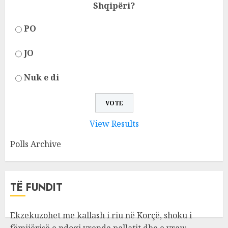
Shqipëri?
PO
JO
Nuk e di
View Results
Polls Archive
TË FUNDIT
Ekzekuzohet me kallash i riu në Korçë, shoku i