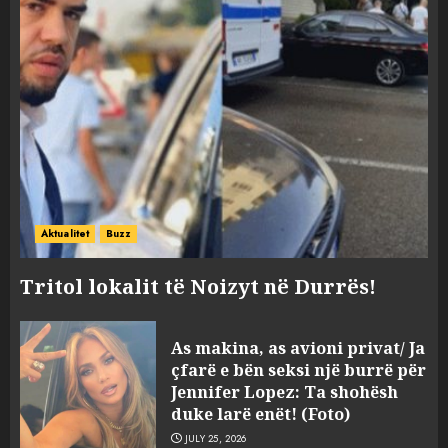
Aktualitet
Buzz
Tritol lokalit të Noizyt në Durrës!
As makina, as avioni privat/ Ja
çfarë e bën seksi një burrë për
Jennifer Lopez: Ta shohësh
duke larë enët! (Foto)
JULY 25, 2026