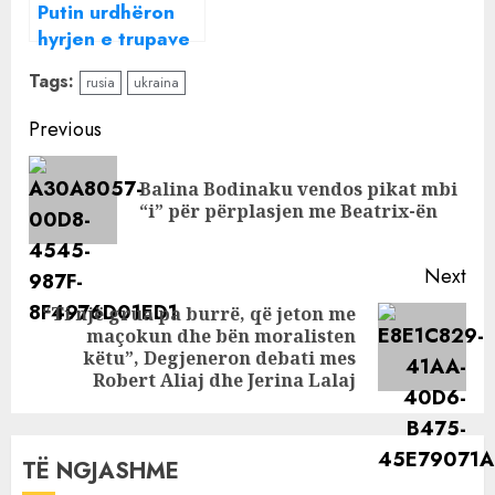
Putin urdhëron
hyrjen e trupave
ruse në Ukrainën
Tags:
rusia
ukraina
Lindore
Continue
Previous
Reading
Balina Bodinaku vendos pikat mbi
Pre
“i” për përplasjen me Beatrix-ën
pos
Next
“Ti një grua pa burrë, që jeton me
maçokun dhe bën moralisten
Next
këtu”, Degjeneron debati mes
post:
Robert Aliaj dhe Jerina Lalaj
TË NGJASHME