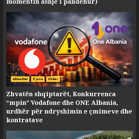
momentin asnjë i pandehur)
Aktualitet
E jona
Slider
Zhvatën shqiptarët, Konkurrenca
“mpin” Vodafone dhe ONE Albania,
urdhër për ndryshimin e çmimeve dhe
kontratave