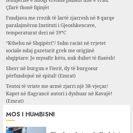
fëmijërisë e ndoqi vrenda pallatit dhe e vrau:
Çfarë thonë fqinjët
Fundjava me rrezik të lartë zjarresh në 8 qarqe
paralajmëron Instituti i Gjeoshkencave,
temperaturat deri në 39°C
“Kthehu në Shqipëri”/ Sulm racist në rrjetet
sociale ndaj gazetarit grek me origjinë
shqiptare: Je mysafir këtu, nuk duhet të flasësh!
Sherr në burgun e Fierit, dy të burgosur
përfundojnë në spital! (Emrat)
Tentoi të vriste me armë zjarri një 38-vjeçar/
Kapet në flagrancë autori i dyshuar në Kavajë!
(Emrat)
MOS I HUMBISNI