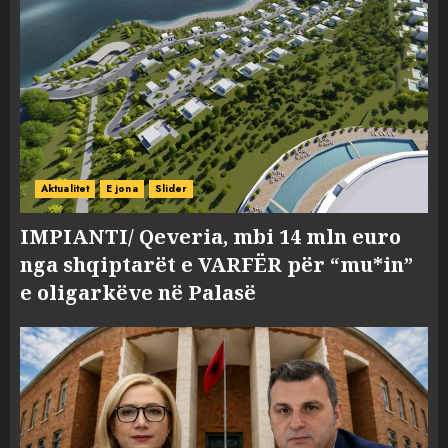
Aktualitet
E jona
Slider
IMPIANTI/ Qeveria, mbi 14 mln euro
nga shqiptarët e VARFËR për “mu*in”
e oligarkëve në Palasë