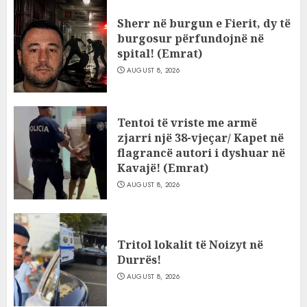
Sherr në burgun e Fierit, dy të
burgosur përfundojnë në
spital! (Emrat)
AUGUST 8, 2026
Tentoi të vriste me armë
zjarri një 38-vjeçar/ Kapet në
flagrancë autori i dyshuar në
Kavajë! (Emrat)
AUGUST 8, 2026
Tritol lokalit të Noizyt në
Durrës!
AUGUST 8, 2026