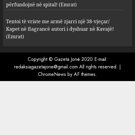
spital! (Emrat)
përfundojnë në spital! (Emrat)
AUGUST 8, 2026
4
Tentoi të vriste me armë zjarri një 38-vjeçar/
Kapet në flagrancë autori i dyshuar në Kavajë!
Tentoi të vriste me armë
(Emrat)
zjarri një 38-vjeçar/ Kapet në
flagrancë autori i dyshuar në
Kavajë! (Emrat)
Copyright © Gazeta Jonë 2020 E-mail:
5
AUGUST 8, 2026
redaksiagazetajone@gmail.com All rights reserved.
|
ChromeNews
by AF themes.