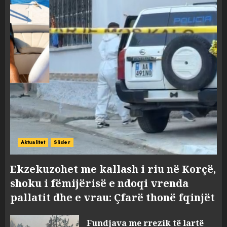
Aktualitet
Slider
Ekzekuzohet me kallash i riu në Korçë,
shoku i fëmijërisë e ndoqi vrenda
pallatit dhe e vrau: Çfarë thonë fqinjët
Fundjava me rrezik të lartë