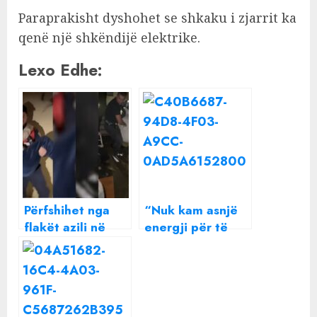
Paraprakisht dyshohet se shkaku i zjarrit ka
qenë një shkëndijë elektrike.
Lexo Edhe:
Përfshihet nga
“Nuk kam asnjë
flakët azili në
energji për të
Tiranë, të
urryer një shpirt”
moshuarit
Beatrix ndan një
bllokohen
mesazh të
brenda, 4 të
rëndësishëm me
lënduar
të gjithë