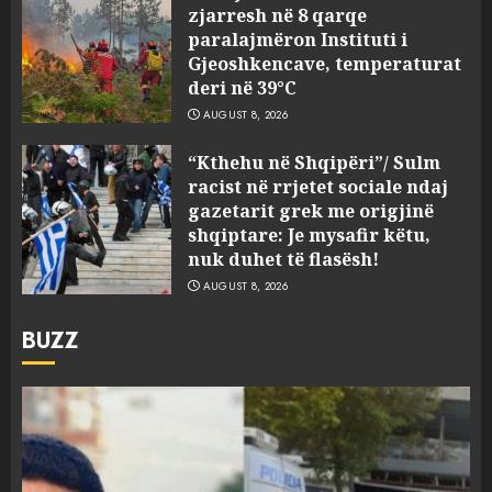
zjarresh në 8 qarqe
paralajmëron Instituti i
Gjeoshkencave, temperaturat
deri në 39°C
AUGUST 8, 2026
“Kthehu në Shqipëri”/ Sulm
racist në rrjetet sociale ndaj
gazetarit grek me origjinë
shqiptare: Je mysafir këtu,
nuk duhet të flasësh!
AUGUST 8, 2026
BUZZ