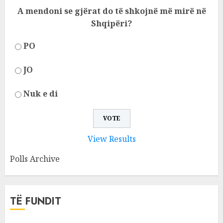
A mendoni se gjërat do të shkojnë më mirë në
Shqipëri?
PO
JO
Nuk e di
View Results
Polls Archive
TË FUNDIT