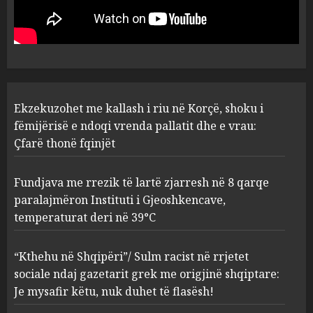
ndoqi vrenda pallatit dhe e
vrau: Çfarë thonë fqinjët
1
AUGUST 8, 2026
Fundjava me rrezik të lartë
Ekzekuzohet me kallash i riu në Korçë, shoku i
zjarresh në 8 qarqe
paralajmëron Instituti i
fëmijërisë e ndoqi vrenda pallatit dhe e vrau:
Gjeoshkencave, temperaturat
Çfarë thonë fqinjët
deri në 39°C
2
AUGUST 8, 2026
Fundjava me rrezik të lartë zjarresh në 8 qarqe
paralajmëron Instituti i Gjeoshkencave,
“Kthehu në Shqipëri”/ Sulm
temperaturat deri në 39°C
racist në rrjetet sociale ndaj
gazetarit grek me origjinë
shqiptare: Je mysafir këtu,
“Kthehu në Shqipëri”/ Sulm racist në rrjetet
nuk duhet të flasësh!
3
sociale ndaj gazetarit grek me origjinë shqiptare:
AUGUST 8, 2026
Je mysafir këtu, nuk duhet të flasësh!