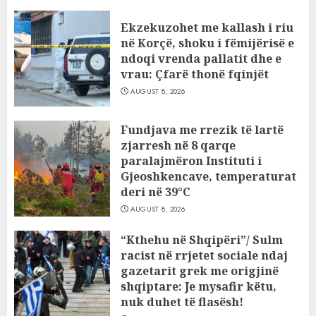
Ekzekuzohet me kallash i riu
në Korçë, shoku i fëmijërisë e
ndoqi vrenda pallatit dhe e
vrau: Çfarë thonë fqinjët
AUGUST 8, 2026
Fundjava me rrezik të lartë
zjarresh në 8 qarqe
paralajmëron Instituti i
Gjeoshkencave, temperaturat
deri në 39°C
AUGUST 8, 2026
“Kthehu në Shqipëri”/ Sulm
racist në rrjetet sociale ndaj
gazetarit grek me origjinë
shqiptare: Je mysafir këtu,
nuk duhet të flasësh!