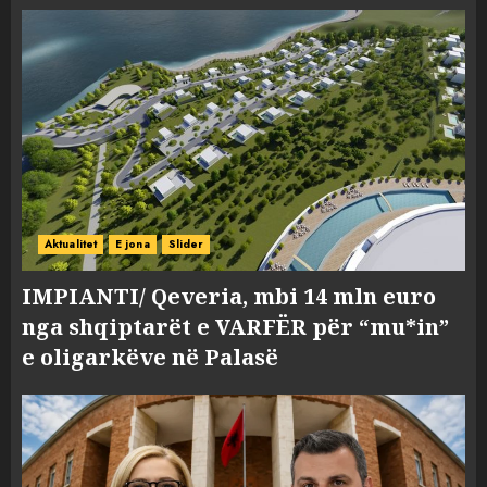
Aktualitet
E jona
Slider
IMPIANTI/ Qeveria, mbi 14 mln euro
nga shqiptarët e VARFËR për “mu*in”
e oligarkëve në Palasë