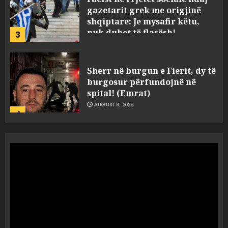
gazetarit grek me origjinë
shqiptare: Je mysafir këtu,
nuk duhet të flasësh!
3
AUGUST 8, 2026
Sherr në burgun e Fierit, dy të
burgosur përfundojnë në
spital! (Emrat)
AUGUST 8, 2026
4
Tentoi të vriste me armë
zjarri një 38-vjeçar/ Kapet në
flagrancë autori i dyshuar në
Kavajë! (Emrat)
5
AUGUST 8, 2026
Ekzekuzohet me kallash i riu
në Korçë, shoku i fëmijërisë e