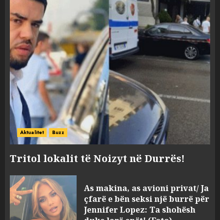
Aktualitet
Buzz
Tritol lokalit të Noizyt në Durrës!
As makina, as avioni privat/ Ja
çfarë e bën seksi një burrë për
Jennifer Lopez: Ta shohësh