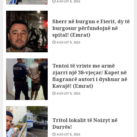
AUGUST 8, 2026
Sherr në burgun e Fierit, dy të
burgosur përfundojnë në
spital! (Emrat)
AUGUST 8, 2026
Tentoi të vriste me armë
zjarri një 38-vjeçar/ Kapet në
flagrancë autori i dyshuar në
Kavajë! (Emrat)
AUGUST 8, 2026
Tritol lokalit të Noizyt në
Durrës!
AUGUST 8, 2026