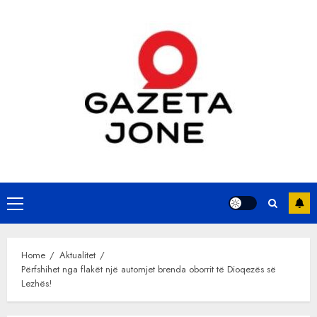
Skip
to
content
Primary
Menu
Home
Aktualitet
Përfshihet nga flakët një automjet brenda oborrit të Dioqezës së
Lezhës!