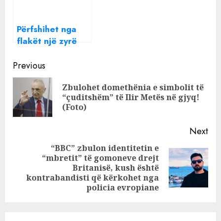
Përfshihet nga
flakët një zyrë
noterie në Lezhë
Continue
Previous
Reading
Zbulohet domethënia e simbolit të
Pre
“çuditshëm” të Ilir Metës në gjyq!
pos
(Foto)
Next
“BBC” zbulon identitetin e
“mbretit” të gomoneve drejt
Next
Britanisë, kush është
post:
kontrabandisti që kërkohet nga
policia evropiane