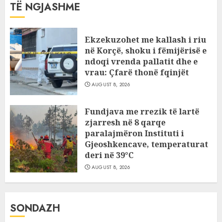
TË NGJASHME
Ekzekuzohet me kallash i riu
në Korçë, shoku i fëmijërisë e
ndoqi vrenda pallatit dhe e
vrau: Çfarë thonë fqinjët
AUGUST 8, 2026
Fundjava me rrezik të lartë
zjarresh në 8 qarqe
paralajmëron Instituti i
Gjeoshkencave, temperaturat
deri në 39°C
AUGUST 8, 2026
SONDAZH