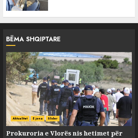
BËMA SHQIPTARE
Aktualitet
E jona
Slider
Prokuroria e Vlorës nis hetimet për