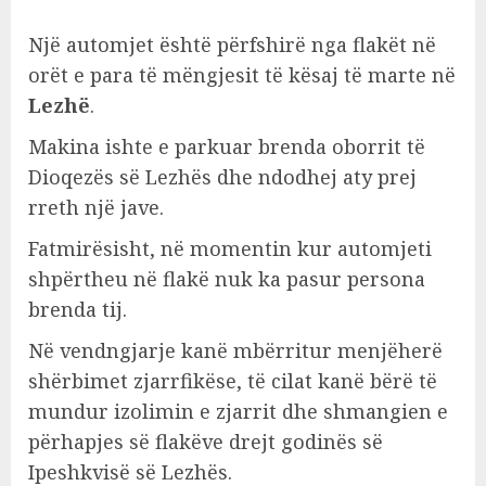
Një automjet është përfshirë nga flakët në
orët e para të mëngjesit të kësaj të marte në
Lezhë
.
Makina ishte e parkuar brenda oborrit të
Dioqezës së Lezhës dhe ndodhej aty prej
rreth një jave.
Fatmirësisht, në momentin kur automjeti
shpërtheu në flakë nuk ka pasur persona
brenda tij.
Në vendngjarje kanë mbërritur menjëherë
shërbimet zjarrfikëse, të cilat kanë bërë të
mundur izolimin e zjarrit dhe shmangien e
përhapjes së flakëve drejt godinës së
Ipeshkvisë së Lezhës.