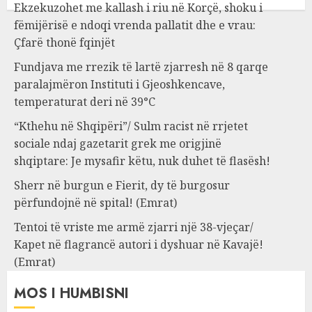
Ekzekuzohet me kallash i riu në Korçë, shoku i
fëmijërisë e ndoqi vrenda pallatit dhe e vrau:
Çfarë thonë fqinjët
Fundjava me rrezik të lartë zjarresh në 8 qarqe
paralajmëron Instituti i Gjeoshkencave,
temperaturat deri në 39°C
“Kthehu në Shqipëri”/ Sulm racist në rrjetet
sociale ndaj gazetarit grek me origjinë
shqiptare: Je mysafir këtu, nuk duhet të flasësh!
Sherr në burgun e Fierit, dy të burgosur
përfundojnë në spital! (Emrat)
Tentoi të vriste me armë zjarri një 38-vjeçar/
Kapet në flagrancë autori i dyshuar në Kavajë!
(Emrat)
MOS I HUMBISNI