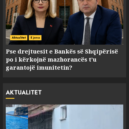
Aktualitet
E jona
Pse drejtuesit e Bankës së Shqipërisë
po i kërkojnë mazhorancës t’u
garantojë imunitetin?
AKTUALITET