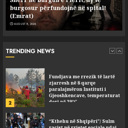
Kavajë! (Emrat)
38-vjeçar/ Kapet në flagrancë autori
5
AUGUST 8, 2026
i dyshuar në Kavajë! (Emrat)
AUGUST 8, 2026
Ekzekuzohet me kallash i riu
në Korçë, shoku i fëmijërisë e
ndoqi vrenda pallatit dhe e
vrau: Çfarë thonë fqinjët
TRENDING NEWS
1
AUGUST 8, 2026
Fundjava me rrezik të lartë
zjarresh në 8 qarqe
paralajmëron Instituti i
Gjeoshkencave, temperaturat
deri në 39°C
2
AUGUST 8, 2026
“Kthehu në Shqipëri”/ Sulm
racist në rrjetet sociale ndaj