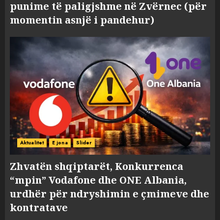
punime të paligjshme në Zvërnec (për
momentin asnjë i pandehur)
Aktualitet
E jona
Slider
Zhvatën shqiptarët, Konkurrenca
“mpin” Vodafone dhe ONE Albania,
urdhër për ndryshimin e çmimeve dhe
kontratave