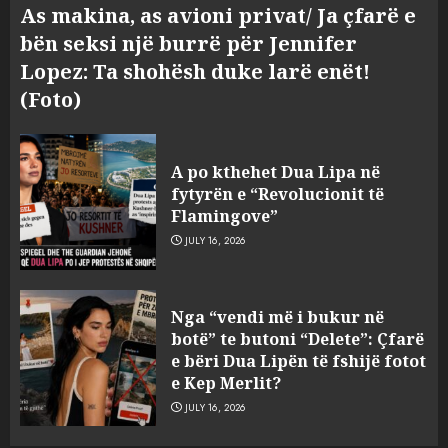
As makina, as avioni privat/ Ja çfarë e
bën seksi një burrë për Jennifer
Lopez: Ta shohësh duke larë enët!
(Foto)
A po kthehet Dua Lipa në
fytyrën e “Revolucionit të
Flamingove”
JULY 16, 2026
Nga “show”-t nëpër bashki te
Nga “vendi më i bukur në
vula e Parlamentit: Mazniku
botë” te butoni “Delete”: Çfarë
pranon se reforma
e bëri Dua Lipën të fshijë fotot
territoriale do të vendoset nga
e Kep Merlit?
shumica
3
JULY 16, 2026
AUGUST 5, 2026