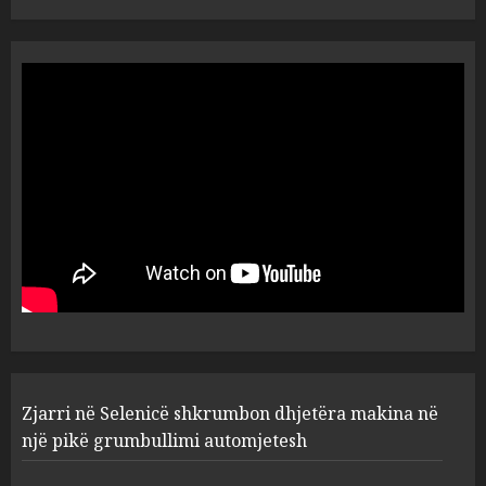
Turistja angleze humb jetën
në kompleksin luksoz në
Palasë, policia hesht për
ngjarjen
5
AUGUST 5, 2026
Zjarri në Selenicë shkrumbon
dhjetëra makina në një pikë
grumbullimi automjetesh
AUGUST 5, 2026
1
Detajet e grabitjes në
Zjarri në Selenicë shkrumbon dhjetëra makina në
Paskuqan: Autorët u futën me
kallashnikov, kërcënuan dy
një pikë grumbullimi automjetesh
vajzat që ndodheshin brenda
argjendarisë