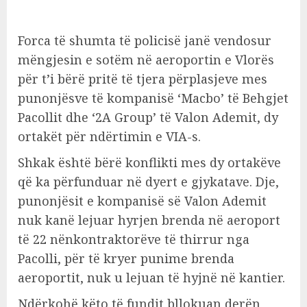
Forca të shumta të policisë janë vendosur
mëngjesin e sotëm në aeroportin e Vlorës
për t’i bërë pritë të tjera përplasjeve mes
punonjësve të kompanisë ‘Macbo’ të Behgjet
Pacollit dhe ‘2A Group’ të Valon Ademit, dy
ortakët për ndërtimin e VIA-s.
Shkak është bërë konflikti mes dy ortakëve
që ka përfunduar në dyert e gjykatave. Dje,
punonjësit e kompanisë së Valon Ademit
nuk kanë lejuar hyrjen brenda në aeroport
të 22 nënkontraktorëve të thirrur nga
Pacolli, për të kryer punime brenda
aeroportit, nuk u lejuan të hyjnë në kantier.
Ndërkohë këto të fundit bllokuan derën