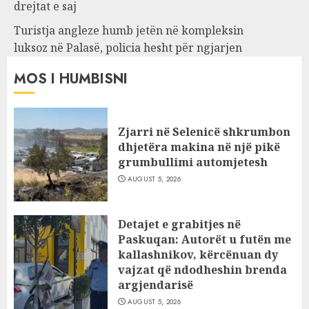
drejtat e saj
Turistja angleze humb jetën në kompleksin
luksoz në Palasë, policia hesht për ngjarjen
MOS I HUMBISNI
Zjarri në Selenicë shkrumbon
dhjetëra makina në një pikë
grumbullimi automjetesh
AUGUST 5, 2026
Detajet e grabitjes në
Paskuqan: Autorët u futën me
kallashnikov, kërcënuan dy
vajzat që ndodheshin brenda
argjendarisë
AUGUST 5, 2026