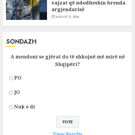
vajzat që ndodheshin brenda
argjendarisë
AUGUST 5, 2026
SONDAZH
A mendoni se gjërat do të shkojnë më mirë në
Shqipëri?
PO
JO
Nuk e di
View Results