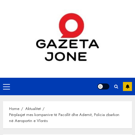
Skip
to
content
Primary
Menu
Home
Aktualitet
Përplasjet mes kompanive të Pacollit dhe Ademit, Policia zbarkon
në Aeroportin e Vlorës