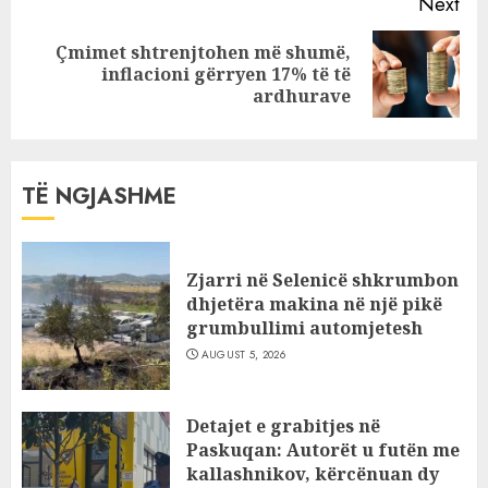
Next
Çmimet shtrenjtohen më shumë,
Next
inflacioni gërryen 17% të të
post:
ardhurave
TË NGJASHME
Zjarri në Selenicë shkrumbon
dhjetëra makina në një pikë
grumbullimi automjetesh
AUGUST 5, 2026
Detajet e grabitjes në
Paskuqan: Autorët u futën me
kallashnikov, kërcënuan dy