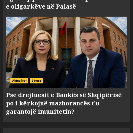
e oligarkëve në Palasë
Aktualitet
E jona
Pse drejtuesit e Bankës së Shqipërisë
po i kërkojnë mazhorancës t’u
garantojë imunitetin?