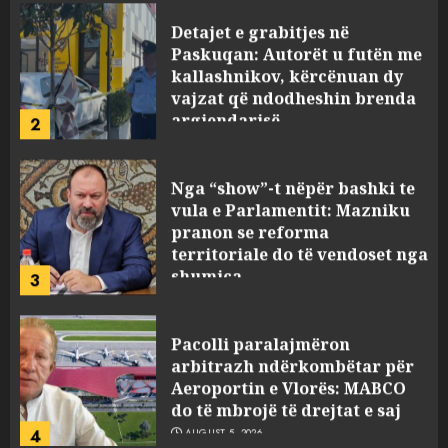
Detajet e grabitjes në
Paskuqan: Autorët u futën me
kallashnikov, kërcënuan dy
vajzat që ndodheshin brenda
argjendarisë
2
AUGUST 5, 2026
Nga “show”-t nëpër bashki te
vula e Parlamentit: Mazniku
pranon se reforma
territoriale do të vendoset nga
shumica
3
AUGUST 5, 2026
Pacolli paralajmëron
arbitrazh ndërkombëtar për
Aeroportin e Vlorës: MABCO
do të mbrojë të drejtat e saj
4
AUGUST 5, 2026