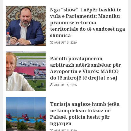
Nga “show”-t nëpër bashki te
vula e Parlamentit: Mazniku
pranon se reforma
territoriale do të vendoset nga
shumica
AUGUST 5, 2026
Pacolli paralajmëron
arbitrazh ndërkombëtar për
Aeroportin e Vlorës: MABCO
do të mbrojë të drejtat e saj
AUGUST 5, 2026
Turistja angleze humb jetën
në kompleksin luksoz në
Palasë, policia hesht për
ngjarjen
AUGUST 5, 2026