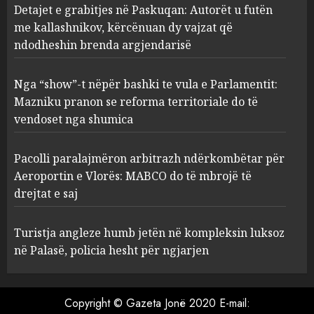
2
Detajet e grabitjes në Paskuqan: Autorët u futën
AUGUST 5, 2026
me kallashnikov, kërcënuan dy vajzat që
ndodheshin brenda argjendarisë
Nga “show”-t nëpër bashki te
vula e Parlamentit: Mazniku
pranon se reforma
Nga “show”-t nëpër bashki te vula e Parlamentit:
territoriale do të vendoset nga
Mazniku pranon se reforma territoriale do të
shumica
3
vendoset nga shumica
AUGUST 5, 2026
Pacolli paralajmëron
Pacolli paralajmëron arbitrazh ndërkombëtar për
arbitrazh ndërkombëtar për
Aeroportin e Vlorës: MABCO do të mbrojë të
Aeroportin e Vlorës: MABCO
drejtat e saj
do të mbrojë të drejtat e saj
4
AUGUST 5, 2026
Turistja angleze humb jetën në kompleksin luksoz
në Palasë, policia hesht për ngjarjen
Turistja angleze humb jetën
në kompleksin luksoz në
Palasë, policia hesht për
Copyright © Gazeta Jonë 2020 E-mail:
ngjarjen