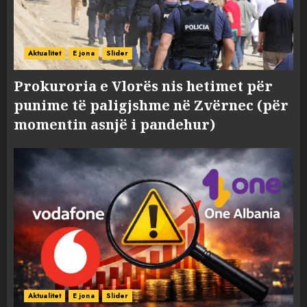
Aktualitet
E jona
Slider
Prokuroria e Vlorës nis hetimet për
punime të paligjshme në Zvërnec (për
momentin asnjë i pandehur)
Aktualitet
E jona
Slider