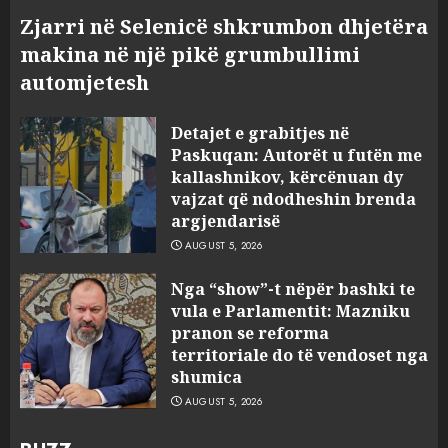
Zjarri në Selenicë shkrumbon dhjetëra
makina në një pikë grumbullimi
automjetesh
Detajet e grabitjes në
Paskuqan: Autorët u futën me
kallashnikov, kërcënuan dy
vajzat që ndodheshin brenda
argjendarisë
AUGUST 5, 2026
Nga “show”-t nëpër bashki te
vula e Parlamentit: Mazniku
pranon se reforma
territoriale do të vendoset nga
shumica
AUGUST 5, 2026