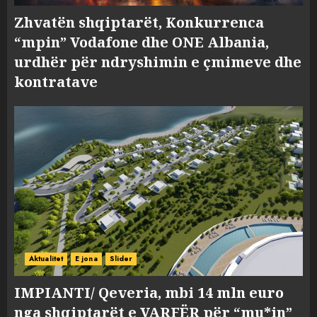
Zhvatën shqiptarët, Konkurrenca
“mpin” Vodafone dhe ONE Albania,
urdhër për ndryshimin e çmimeve dhe
kontratave
Aktualitet
E jona
Slider
IMPIANTI/ Qeveria, mbi 14 mln euro
nga shqiptarët e VARFËR për “mu*in”