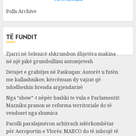
Polls Archive
TË FUNDIT
Zjarri në Selenicë shkrumbon dhjetëra makina
në një pikë grumbullimi automjetesh
Detajet e grabitjes në Paskuqan: Autorët u futën
me kallashnikov, kërcënuan dy vajzat që
ndodheshin brenda argjendarisë
Nga “show”-t nëpër bashki te vula e Parlamentit:
Mazniku pranon se reforma territoriale do të
vendoset nga shumica
Pacolli paralajmëron arbitrazh ndërkombëtar
për Aeroportin e Vlorës: MABCO do të mbrojë të