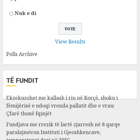
Nuk e di
View Results
Polls Archive
TË FUNDIT
Ekzekuzohet me kallash i riu në Korçë, shoku i
fëmijërisë e ndoqi vrenda pallatit dhe e vrau:
Çfarë thonë fqinjët
Fundjava me rrezik të lartë zjarresh në 8 qarqe
paralajmëron Instituti i Gjeoshkencave,