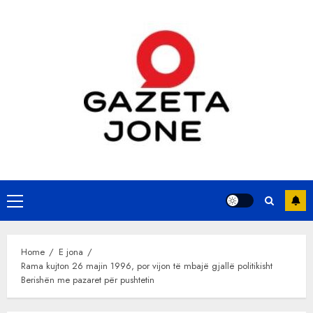
Skip
to
content
Primary
Menu
Home
E jona
Rama kujton 26 majin 1996, por vijon të mbajë gjallë politikisht
Berishën me pazaret për pushtetin