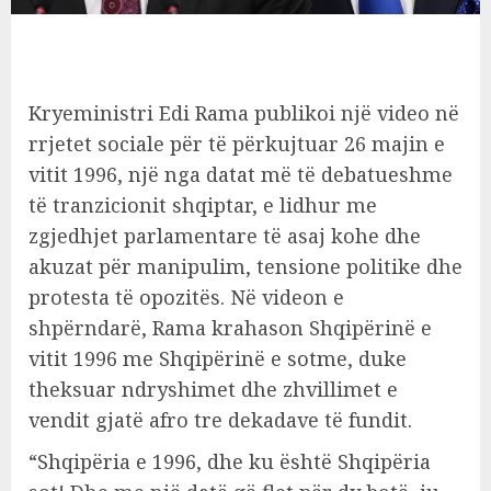
Kryeministri Edi Rama publikoi një video në
rrjetet sociale për të përkujtuar 26 majin e
vitit 1996, një nga datat më të debatueshme
të tranzicionit shqiptar, e lidhur me
zgjedhjet parlamentare të asaj kohe dhe
akuzat për manipulim, tensione politike dhe
protesta të opozitës. Në videon e
shpërndarë, Rama krahason Shqipërinë e
vitit 1996 me Shqipërinë e sotme, duke
theksuar ndryshimet dhe zhvillimet e
vendit gjatë afro tre dekadave të fundit.
“Shqipëria e 1996, dhe ku është Shqipëria