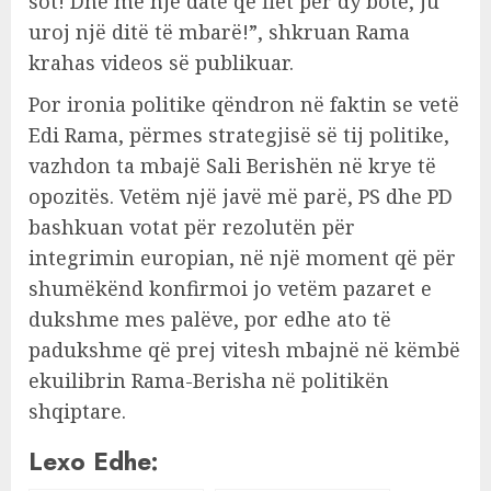
sot! Dhe me një datë që flet për dy botë, ju
uroj një ditë të mbarë!”, shkruan Rama
krahas videos së publikuar.
Por ironia politike qëndron në faktin se vetë
Edi Rama, përmes strategjisë së tij politike,
vazhdon ta mbajë Sali Berishën në krye të
opozitës. Vetëm një javë më parë, PS dhe PD
bashkuan votat për rezolutën për
integrimin europian, në një moment që për
shumëkënd konfirmoi jo vetëm pazaret e
dukshme mes palëve, por edhe ato të
padukshme që prej vitesh mbajnë në këmbë
ekuilibrin Rama-Berisha në politikën
shqiptare.
Lexo Edhe: