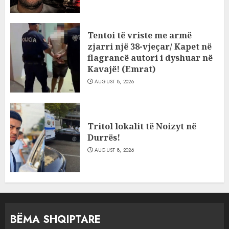
Tentoi të vriste me armë
zjarri një 38-vjeçar/ Kapet në
flagrancë autori i dyshuar në
Kavajë! (Emrat)
AUGUST 8, 2026
Tritol lokalit të Noizyt në
Durrës!
AUGUST 8, 2026
BËMA SHQIPTARE