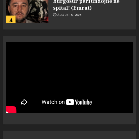
spital! (Emrat)
AUGUST 8, 2026
4
Tentoi të vriste me armë
zjarri një 38-vjeçar/ Kapet në
flagrancë autori i dyshuar në
Kavajë! (Emrat)
5
AUGUST 8, 2026
Ekzekuzohet me kallash i riu
në Korçë, shoku i fëmijërisë e
ndoqi vrenda pallatit dhe e
vrau: Çfarë thonë fqinjët
1
AUGUST 8, 2026
Fundjava me rrezik të lartë