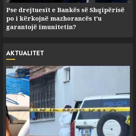
Pse drejtuesit e Bankës së Shqipërisë
po i kërkojnë mazhorancës t’u
garantojë imunitetin?
AKTUALITET