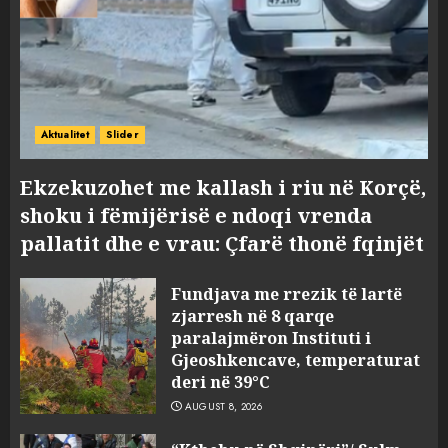
Aktualitet
Slider
Ekzekuzohet me kallash i riu në Korçë,
shoku i fëmijërisë e ndoqi vrenda
pallatit dhe e vrau: Çfarë thonë fqinjët
Fundjava me rrezik të lartë
zjarresh në 8 qarqe
paralajmëron Instituti i
Gjeoshkencave, temperaturat
deri në 39°C
AUGUST 8, 2026