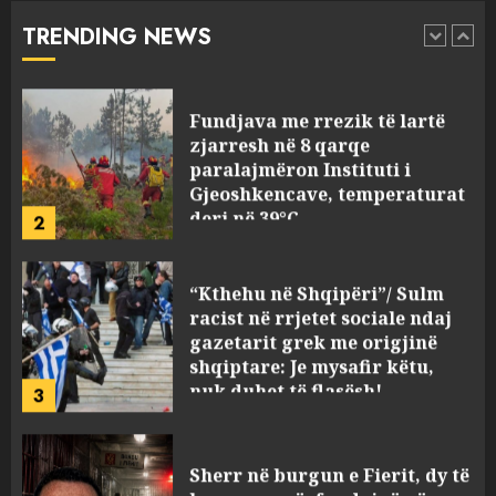
vrau: Çfarë thonë fqinjët
TRENDING NEWS
1
AUGUST 8, 2026
Fundjava me rrezik të lartë
zjarresh në 8 qarqe
paralajmëron Instituti i
Gjeoshkencave, temperaturat
deri në 39°C
2
AUGUST 8, 2026
“Kthehu në Shqipëri”/ Sulm
racist në rrjetet sociale ndaj
gazetarit grek me origjinë
shqiptare: Je mysafir këtu,
nuk duhet të flasësh!
3
AUGUST 8, 2026
Sherr në burgun e Fierit, dy të
burgosur përfundojnë në