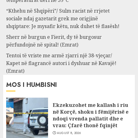
temperaturat deri në 39°C
“Kthehu në Shqipëri”/ Sulm racist në rrjetet
sociale ndaj gazetarit grek me origjinë
shqiptare: Je mysafir këtu, nuk duhet të flasësh!
Sherr në burgun e Fierit, dy të burgosur
përfundojnë në spital! (Emrat)
Tentoi të vriste me armë zjarri një 38-vjeçar/
Kapet në flagrancë autori i dyshuar në Kavajë!
(Emrat)
MOS I HUMBISNI
Ekzekuzohet me kallash i riu
në Korçë, shoku i fëmijërisë e
ndoqi vrenda pallatit dhe e
vrau: Çfarë thonë fqinjët
AUGUST 8, 2026