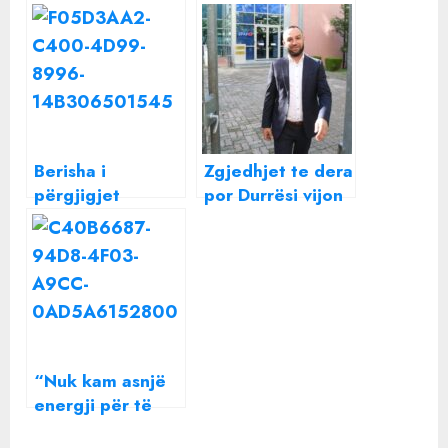
Berisha i
Zgjedhjet te dera
përgjigjet
por Durrësi vijon
Ramës, pasi e
nën pushtetin e
quajti të vdekur
bandave, rasti
politikisht:
Çyrbja shpjegon
Zotohem
gjithçka
publikisht, do e
çoj politikisht
atje ku e meriton
“Nuk kam asnjë
energji për të
urryer një shpirt”