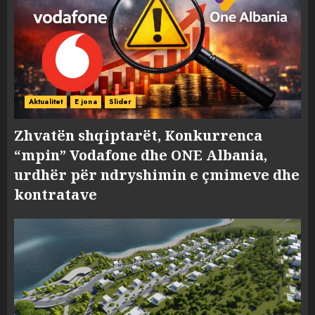
Aktualitet
E jona
Slider
Zhvatën shqiptarët, Konkurrenca
“mpin” Vodafone dhe ONE Albania,
urdhër për ndryshimin e çmimeve dhe
kontratave