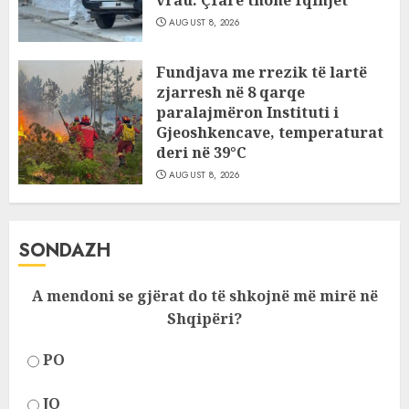
vrau: Çfarë thonë fqinjët
AUGUST 8, 2026
Fundjava me rrezik të lartë
zjarresh në 8 qarqe
paralajmëron Instituti i
Gjeoshkencave, temperaturat
deri në 39°C
AUGUST 8, 2026
SONDAZH
A mendoni se gjërat do të shkojnë më mirë në
Shqipëri?
PO
JO