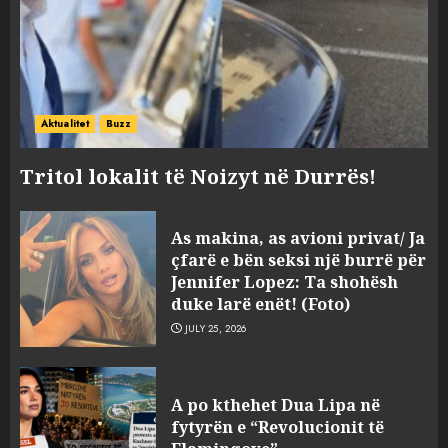
Aktualitet
Buzz
Tritol lokalit të Noizyt në Durrës!
As makina, as avioni privat/ Ja
çfarë e bën seksi një burrë për
Jennifer Lopez: Ta shohësh
duke larë enët! (Foto)
JULY 25, 2026
“Kthehu në Shqipëri”/ Sulm
racist në rrjetet sociale ndaj
A po kthehet Dua Lipa në
gazetarit grek me origjinë
fytyrën e “Revolucionit të
shqiptare: Je mysafir këtu,