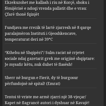
Ekzekuzohet me kallash i riu në Korçë, shoku i
zjarresh në 8 qarqe
paralajmëron Instituti i
fëmijërisë e ndoqi vrenda pallatit dhe e vrau:
Gjeoshkencave, temperaturat
Çfarë thonë fqinjët
deri në 39°C
2
AUGUST 8, 2026
Fundjava me rrezik të lartë zjarresh në 8 qarqe
paralajmëron Instituti i Gjeoshkencave,
“Kthehu në Shqipëri”/ Sulm
temperaturat deri në 39°C
racist në rrjetet sociale ndaj
gazetarit grek me origjinë
shqiptare: Je mysafir këtu,
“Kthehu në Shqipëri”/ Sulm racist në rrjetet
nuk duhet të flasësh!
3
sociale ndaj gazetarit grek me origjinë shqiptare:
AUGUST 8, 2026
Je mysafir këtu, nuk duhet të flasësh!
Sherr në burgun e Fierit, dy të
Sherr në burgun e Fierit, dy të burgosur
burgosur përfundojnë në
spital! (Emrat)
përfundojnë në spital! (Emrat)
AUGUST 8, 2026
4
Tentoi të vriste me armë zjarri një 38-vjeçar/
Kapet në flagrancë autori i dyshuar në Kavajë!