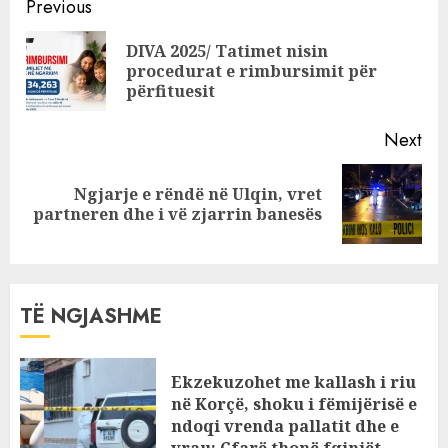
Continue
Beatrix ndan një
Previous
mesazh të
Reading
DIVA 2025/ Tatimet nisin
rëndësishëm me
Pre
procedurat e rimbursimit për
të gjithë
pos
përfituesit
Next
Ngjarje e rëndë në Ulqin, vret
Next
partneren dhe i vë zjarrin banesës
post:
TË NGJASHME
Ekzekuzohet me kallash i riu
në Korçë, shoku i fëmijërisë e
ndoqi vrenda pallatit dhe e