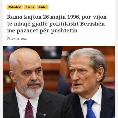
Aktualitet
E jona
Slider
Rama kujton 26 majin 1996, por vijon
të mbajë gjallë politikisht Berishën
me pazaret për pushtetin
MAY 28, 2026