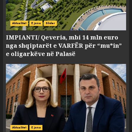
Aktualitet
E jona
Slider
IMPIANTI/ Qeveria, mbi 14 mln euro
nga shqiptarët e VARFËR për “mu*in”
e oligarkëve në Palasë
Aktualitet
E jona