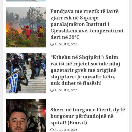
Fundjava me rrezik të lartë
zjarresh në 8 qarqe
paralajmëron Instituti i
Gjeoshkencave, temperaturat
deri në 39°C
AUGUST 8, 2026
“Kthehu në Shqipëri”/ Sulm
racist në rrjetet sociale ndaj
gazetarit grek me origjinë
shqiptare: Je mysafir këtu,
nuk duhet të flasësh!
AUGUST 8, 2026
Sherr në burgun e Fierit, dy të
burgosur përfundojnë në
spital! (Emrat)
AUGUST 8, 2026