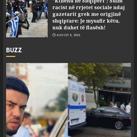
“Kthehu në Shqipëri”/ Sulm
racist në rrjetet sociale ndaj
gazetarit grek me origjinë
shqiptare: Je mysafir këtu,
nuk duhet të flasësh!
AUGUST 8, 2026
BUZZ