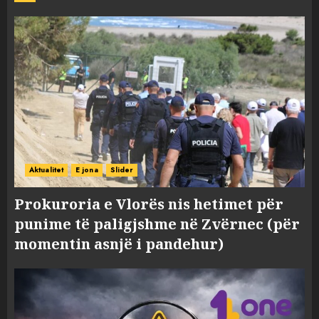
Aktualitet
E jona
Slider
Prokuroria e Vlorës nis hetimet për
punime të paligjshme në Zvërnec (për
momentin asnjë i pandehur)