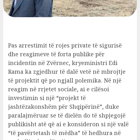
Pas arrestimit të rojes private të sigurisë
dhe reagimeve të forta publike për
incidentin në Zvërnec, kryeministri Edi
Rama ka zgjedhur të dalë vetë në mbrojtje
të projektit që po ngjall polemika. Në një
reagim në rrjetet sociale, ai e cilësoi
investimin si një “projekt të
jashtëzakonshëm për Shqipërinë”, duke
paralajmëruar se të dielën do të shpjegojë
publikisht atë që ai e konsideron si një valë
“të pavërtetash të mëdha” të hedhura në