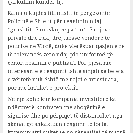
qarkullim kundër tij.
Rama u kujdes fillimisht të përgëzonte
Policinë e Shtetit për reagimin ndaj
“grushtit të muskujve pa tru” të rojeve
private dhe ndaj drejtuesve vendorë të
policisë në Vlorë, duke vlerësuar qasjen e re
të tolerancës zero ndaj çdo uniformë që
cenon besimin e publikut. Por pjesa më
interesante e reagimit ishte sinjali se beteja
e vërtetë nuk është me rojet e arrestuara,
por me kritikët e projektit.
Në një kohë kur kompania investitore ka
ndërprerë kontratën me shoqërinë e
sigurisë dhe po përpiqet të distancohet nga
skenat që shkaktuan reagime të forta,
kryeministri duket se po përgatitet të marrë