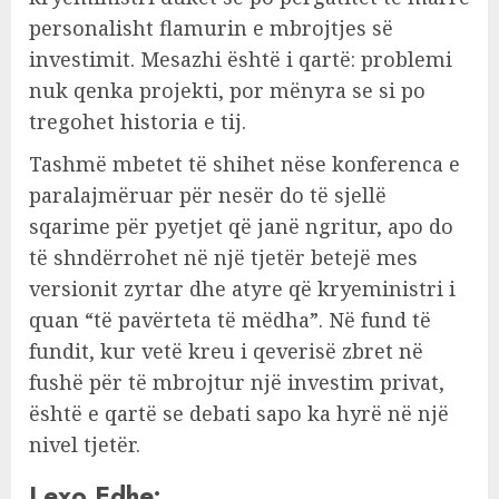
personalisht flamurin e mbrojtjes së
investimit. Mesazhi është i qartë: problemi
nuk qenka projekti, por mënyra se si po
tregohet historia e tij.
Tashmë mbetet të shihet nëse konferenca e
paralajmëruar për nesër do të sjellë
sqarime për pyetjet që janë ngritur, apo do
të shndërrohet në një tjetër betejë mes
versionit zyrtar dhe atyre që kryeministri i
quan “të pavërteta të mëdha”. Në fund të
fundit, kur vetë kreu i qeverisë zbret në
fushë për të mbrojtur një investim privat,
është e qartë se debati sapo ka hyrë në një
nivel tjetër.
Lexo Edhe: