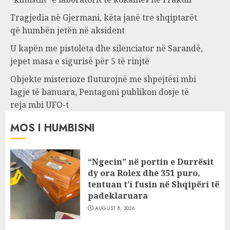
Tragjedia në Gjermani, këta janë tre shqiptarët
që humbën jetën në aksident
U kapën me pistoleta dhe silenciator në Sarandë,
jepet masa e sigurisë për 5 të rinjtë
Objekte misterioze fluturojnë me shpejtësi mbi
lagje të banuara, Pentagoni publikon dosje të
reja mbi UFO-t
MOS I HUMBISNI
“Ngecin” në portin e Durrësit
dy ora Rolex dhe 351 puro,
tentuan t’i fusin në Shqipëri të
padeklaruara
AUGUST 8, 2026