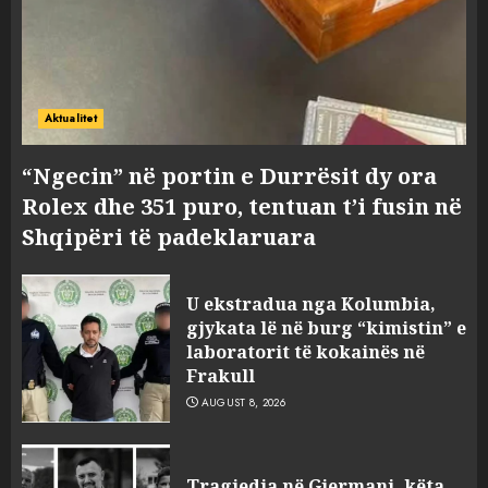
Aktualitet
“Ngecin” në portin e Durrësit dy ora
Rolex dhe 351 puro, tentuan t’i fusin në
Shqipëri të padeklaruara
U ekstradua nga Kolumbia,
gjykata lë në burg “kimistin” e
laboratorit të kokainës në
Frakull
AUGUST 8, 2026
Tragjedia në Gjermani, këta