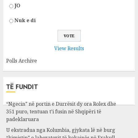
JO
Nuk e di
View Results
Polls Archive
TË FUNDIT
“Ngecin” në portin e Durrësit dy ora Rolex dhe
351 puro, tentuan t’i fusin në Shqipëri të
padeklaruara
U ekstradua nga Kolumbia, gjykata lë në burg
“kimistin” e laboratorit të kokainës në Frakull