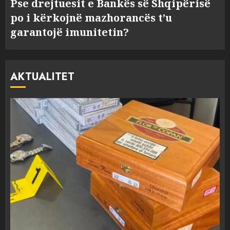
Pse drejtuesit e Bankës së Shqipërisë
po i kërkojnë mazhorancës t’u
garantojë imunitetin?
AKTUALITET