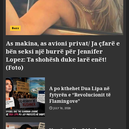
Buzz
As makina, as avioni privat/ Ja çfarë e
bën seksi një burrë për Jennifer
Lopez: Ta shohësh duke larë enët!
(Foto)
A po kthehet Dua Lipa në
fytyrën e “Revolucionit të
Flamingove”
JULY 16, 2026
Tragjedia në Gjermani, këta