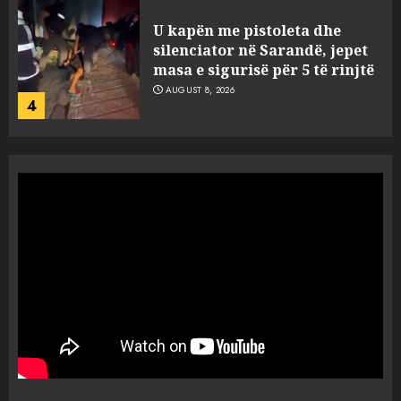
U kapën me pistoleta dhe
silenciator në Sarandë, jepet
masa e sigurisë për 5 të rinjtë
AUGUST 8, 2026
4
Objekte misterioze fluturojnë
me shpejtësi mbi lagje të
banuara, Pentagoni publikon
dosje të reja mbi UFO-t
5
AUGUST 8, 2026
“Ngecin” në portin e Durrësit
dy ora Rolex dhe 351 puro,
tentuan t’i fusin në Shqipëri të
padeklaruara
1
AUGUST 8, 2026