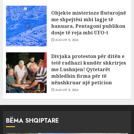
Objekte misterioze fluturojnë
me shpejtësi mbi lagje të
banuara, Pentagoni publikon
dosje të reja mbi UFO-t
AUGUST 8, 2026
Divjaka proteston për ditën e
tetë radhazi kundër shkrirjes
me Lushnjen! Qytetarët
mbledhin firma për të
nënshkruar një peticion
AUGUST 8, 2026
BËMA SHQIPTARE