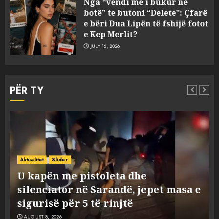
Nga “vendi më i bukur në
janë tre shqiptarët që humbën
botë” te butoni “Delete”: Çfarë
jetën në aksident
e bëri Dua Lipën të fshijë fotot
AUGUST 8, 2026
e Kep Merlit?
3
JULY 16, 2026
U kapën me pistoleta dhe
silenciator në Sarandë, jepet
PËR TY
masa e sigurisë për 5 të rinjtë
AUGUST 8, 2026
4
Objekte misterioze fluturojnë
Aktualitet
Slider
me shpejtësi mbi lagje të
Objekte misterioze fluturojnë me
banuara, Pentagoni publikon
shpejtësi mbi lagje të banuara,
dosje të reja mbi UFO-t
e
Pentagoni publikon dosje të reja
5
AUGUST 8, 2026
mbi UFO-t
AUGUST 8, 2026