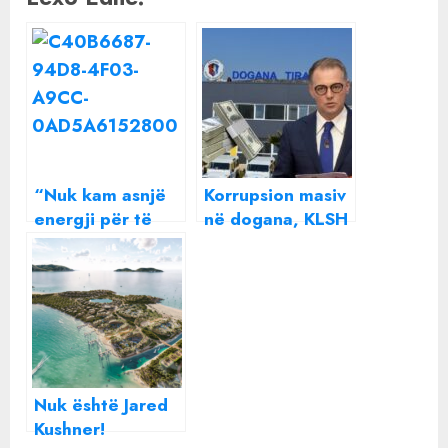
“Nuk kam asnjë
Korrupsion masiv
energji për të
në dogana, KLSH
urryer një shpirt”
zbulon shkeljet
Beatrix ndan një
TRONDITËSE, pse
mesazh të
Gent Gazheli
rëndësishëm me
mbyll sytë ndaj
të gjithë
hajdutëve me
uniformën e
shtetit?!
Nuk është Jared
Kushner!