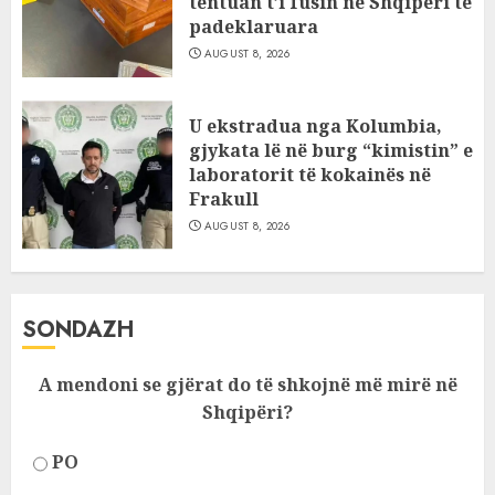
tentuan t’i fusin në Shqipëri të
padeklaruara
AUGUST 8, 2026
U ekstradua nga Kolumbia,
gjykata lë në burg “kimistin” e
laboratorit të kokainës në
Frakull
AUGUST 8, 2026
SONDAZH
A mendoni se gjërat do të shkojnë më mirë në
Shqipëri?
PO