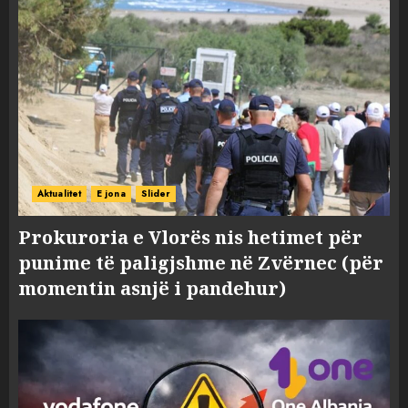
Aktualitet
E jona
Slider
Prokuroria e Vlorës nis hetimet për
punime të paligjshme në Zvërnec (për
momentin asnjë i pandehur)