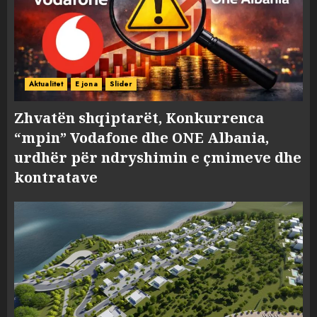
Aktualitet
E jona
Slider
Zhvatën shqiptarët, Konkurrenca
“mpin” Vodafone dhe ONE Albania,
urdhër për ndryshimin e çmimeve dhe
kontratave