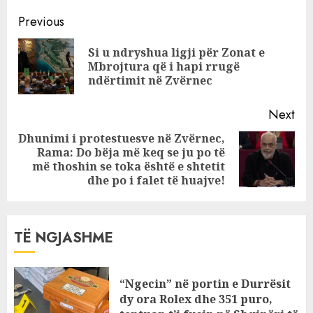
Gjigandët e
Continue
Katarit do të
Previous
ndërtojnë
Reading
Si u ndryshua ligji për Zonat e
resortin luksoz të
Pre
Mbrojtura që i hapi rrugë
Zvërnecit
pos
ndërtimit në Zvërnec
Next
Dhunimi i protestuesve në Zvërnec,
Rama: Do bëja më keq se ju po të
Next
më thoshin se toka është e shtetit
post:
dhe po i falet të huajve!
TË NGJASHME
“Ngecin” në portin e Durrësit
dy ora Rolex dhe 351 puro,