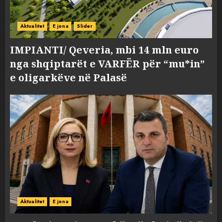
Aktualitet
E jona
Slider
IMPIANTI/ Qeveria, mbi 14 mln euro
nga shqiptarët e VARFËR për “mu*in”
e oligarkëve në Palasë
Aktualitet
E jona