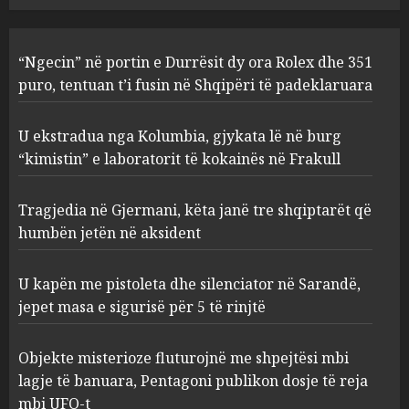
U ekstradua nga Kolumbia,
“Ngecin” në portin e Durrësit dy ora Rolex dhe 351
gjykata lë në burg “kimistin” e
laboratorit të kokainës në
puro, tentuan t’i fusin në Shqipëri të padeklaruara
Frakull
2
AUGUST 8, 2026
U ekstradua nga Kolumbia, gjykata lë në burg
“kimistin” e laboratorit të kokainës në Frakull
Tragjedia në Gjermani, këta
Tragjedia në Gjermani, këta janë tre shqiptarët që
janë tre shqiptarët që humbën
jetën në aksident
humbën jetën në aksident
AUGUST 8, 2026
3
U kapën me pistoleta dhe silenciator në Sarandë,
jepet masa e sigurisë për 5 të rinjtë
U kapën me pistoleta dhe
silenciator në Sarandë, jepet
Objekte misterioze fluturojnë me shpejtësi mbi
masa e sigurisë për 5 të rinjtë
lagje të banuara, Pentagoni publikon dosje të reja
AUGUST 8, 2026
mbi UFO-t