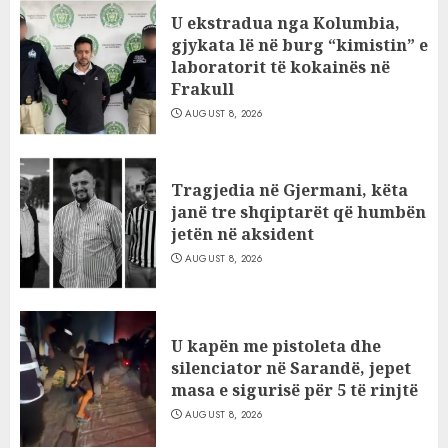
U ekstradua nga Kolumbia,
gjykata lë në burg “kimistin” e
laboratorit të kokainës në
Frakull
AUGUST 8, 2026
Tragjedia në Gjermani, këta
janë tre shqiptarët që humbën
jetën në aksident
AUGUST 8, 2026
U kapën me pistoleta dhe
silenciator në Sarandë, jepet
masa e sigurisë për 5 të rinjtë
AUGUST 8, 2026