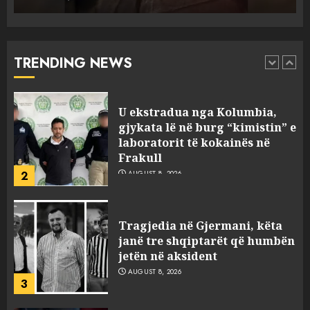
“Ngecin” në portin e Durrësit
dy ora Rolex dhe 351 puro,
tentuan t’i fusin në Shqipëri të
padeklaruara
TRENDING NEWS
1
AUGUST 8, 2026
U ekstradua nga Kolumbia,
gjykata lë në burg “kimistin” e
laboratorit të kokainës në
Frakull
2
AUGUST 8, 2026
Tragjedia në Gjermani, këta
janë tre shqiptarët që humbën
jetën në aksident
AUGUST 8, 2026
3