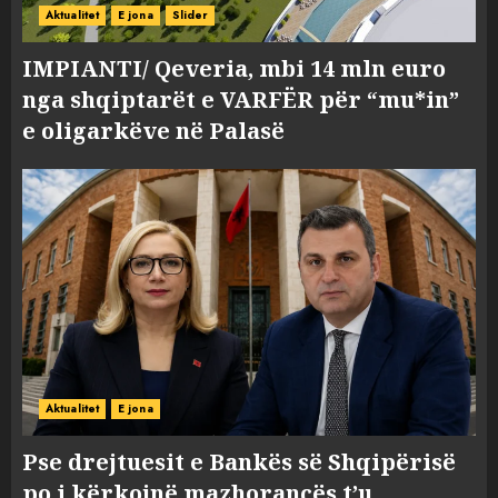
Aktualitet
E jona
Slider
IMPIANTI/ Qeveria, mbi 14 mln euro
nga shqiptarët e VARFËR për “mu*in”
e oligarkëve në Palasë
Aktualitet
E jona
Pse drejtuesit e Bankës së Shqipërisë
po i kërkojnë mazhorancës t’u