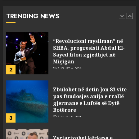
për mësymjen kufitare në
Ceuta?
TRENDING NEWS
1
AUGUST 6, 2026
“Revolucioni mysliman” në
SHBA, progresisti Abdul El-
Sayed fiton zgjedhjet në
Miçigan
2
AUGUST 6, 2026
Zbulohet në detin Jon 83 vite
pas fundosjes anija e rrallë
gjermane e Luftës së Dytë
Botërore
3
AUGUST 6, 2026
Zyrtarizohet kërkesa e