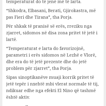
temperaturat do të jenë më të larta.
“Shkodra, Elbasani, Berati, Gjirokastra, më
pas Fieri dhe Tirana”, tha Porja.
Për shkak të pranisë së erës, rreziku nga
zjarret, sidomos në disa zona pritet të jetë i
lartë.
“Temperaturat e larta do favorizojnë,
parametri i erës sidomos në Lezhë e Vlorë,
dhe era do të jetë prezente dhe do jetë
problem për zjarret”, tha Porja.
Sipas sinoptikanëve muaji korrik pritet të
jetë tepër i nxehtë mbi vlerat normale të tij,
ndikuar edhe nga efekti El Nino që tashmë
është aktiv.