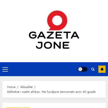
Skip
to
content
Primary
Menu
Home
Aktualitet
Rikthehet i nxehti afrikan: Në fundjavë termometri arrin 40 gradë