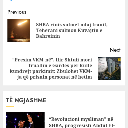
afrikan pushton
Continue
Shqipërinë
Previous
Reading
SHBA rinis sulmet ndaj Iranit,
Pre
Teherani sulmon Kuvajtin e
pos
Bahreinin
Next
“Presim VKM-në”, Ilir Shtufi mori
truallin e Gardës për kullë
Next
kundrejt parkimit: Zbulohet VKM-
post:
ja që prisnin personat në hetim
TË NGJASHME
“Revolucioni mysliman” në
SHBA, progresisti Abdul El-