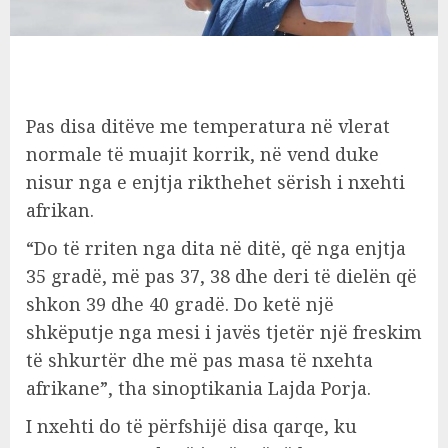
Pas disa ditëve me temperatura në vlerat
normale të muajit korrik, në vend duke
nisur nga e enjtja rikthehet sërish i nxehti
afrikan.
“Do të rriten nga dita në ditë, që nga enjtja
35 gradë, më pas 37, 38 dhe deri të dielën që
shkon 39 dhe 40 gradë. Do ketë një
shkëputje nga mesi i javës tjetër një freskim
të shkurtër dhe më pas masa të nxehta
afrikane”, tha sinoptikania Lajda Porja.
I nxehti do të përfshijë disa qarqe, ku