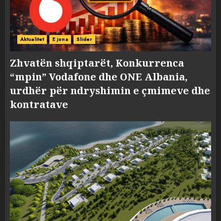
Aktualitet
E jona
Slider
Zhvatën shqiptarët, Konkurrenca
“mpin” Vodafone dhe ONE Albania,
urdhër për ndryshimin e çmimeve dhe
kontratave