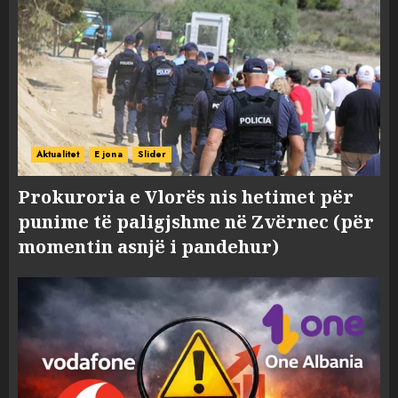
Aktualitet
E jona
Slider
Prokuroria e Vlorës nis hetimet për
punime të paligjshme në Zvërnec (për
momentin asnjë i pandehur)