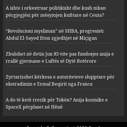
“Revolucioni mysliman” në
A ishte i orkestruar politikisht dhe kush mban
SHBA, progresisti Abdul El-
Sayed fiton zgjedhjet në
përgjegjësi për mësymjen kufitare në Ceuta?
Miçigan
2
AUGUST 6, 2026
“Revolucioni mysliman” në SHBA, progresisti
Abdul El-Sayed fiton zgjedhjet në Miçigan
Zbulohet në detin Jon 83 vite
pas fundosjes anija e rrallë
Zbulohet në detin Jon 83 vite pas fundosjes anija e
gjermane e Luftës së Dytë
rrallë gjermane e Luftës së Dytë Botërore
Botërore
3
AUGUST 6, 2026
Zyrtarizohet kërkesa e autoriteteve shqiptare për
ekstradimin e Ermal Beqirit nga Franca
Zyrtarizohet kërkesa e
autoriteteve shqiptare për
A do të ketë rrezik për Tokën? Anija kozmike e
ekstradimin e Ermal Beqirit
SpaceX përplaset në Hënë
nga Franca
4
AUGUST 6, 2026