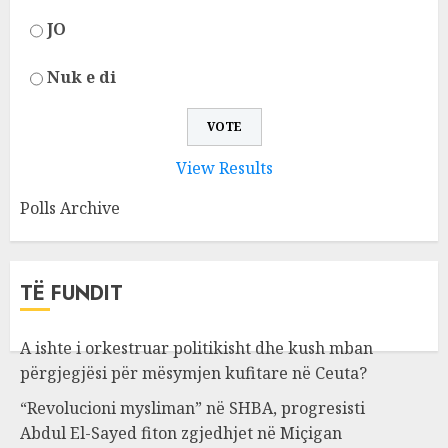
JO
Nuk e di
View Results
Polls Archive
TË FUNDIT
A ishte i orkestruar politikisht dhe kush mban
përgjegjësi për mësymjen kufitare në Ceuta?
“Revolucioni mysliman” në SHBA, progresisti
Abdul El-Sayed fiton zgjedhjet në Miçigan