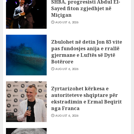
SHBA, progresisti Abdul El-
Sayed fiton zgjedhjet në
Miçigan
AUGUST 6, 2026
Zbulohet në detin Jon 83 vite
pas fundosjes anija e rrallë
gjermane e Luftës së Dytë
Botërore
AUGUST 6, 2026
Zyrtarizohet kërkesa e
autoriteteve shqiptare për
ekstradimin e Ermal Beqirit
nga Franca
AUGUST 6, 2026