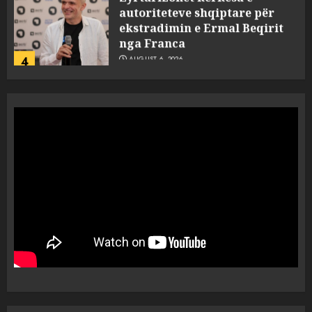
autoriteteve shqiptare për
ekstradimin e Ermal Beqirit
nga Franca
4
AUGUST 6, 2026
A do të ketë rrezik për Tokën?
Anija kozmike e SpaceX
përplaset në Hënë
AUGUST 6, 2026
5
A ishte i orkestruar politikisht
dhe kush mban përgjegjësi
për mësymjen kufitare në
Ceuta?
1
AUGUST 6, 2026