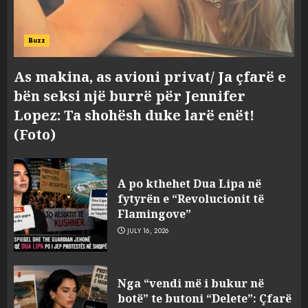
Buzz
As makina, as avioni privat/ Ja çfarë e
bën seksi një burrë për Jennifer
Lopez: Ta shohësh duke larë enët!
(Foto)
A po kthehet Dua Lipa në
fytyrën e “Revolucionit të
Flamingove”
JULY 16, 2026
Zbulohet në detin Jon 83 vite
Nga “vendi më i bukur në
pas fundosjes anija e rrallë
botë” te butoni “Delete”: Çfarë
gjermane e Luftës së Dytë