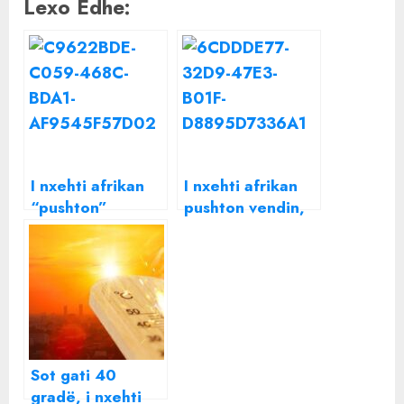
Lexo Edhe:
I nxehti afrikan
I nxehti afrikan
“pushton”
pushton vendin,
Shqipërinë, sa do
temeraturat
të shënojë
ditën e sotme
termometri sot…
deri në 40 gradë
Sot gati 40
gradë, i nxehti