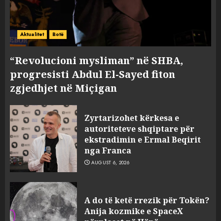
Aktualitet
Botë
“Revolucioni mysliman” në SHBA,
progresisti Abdul El-Sayed fiton
zgjedhjet në Miçigan
Zyrtarizohet kërkesa e
autoriteteve shqiptare për
ekstradimin e Ermal Beqirit
nga Franca
AUGUST 6, 2026
A do të ketë rrezik për Tokën?
Anija kozmike e SpaceX