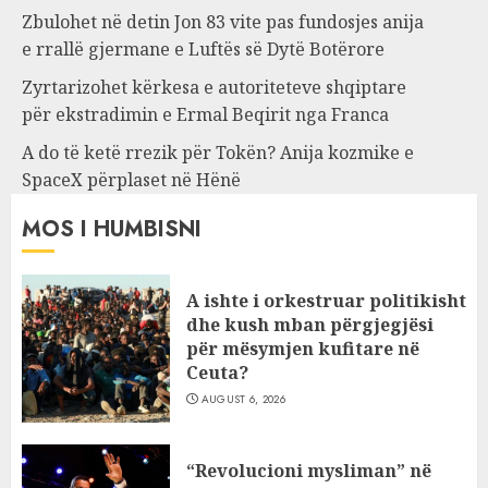
Zbulohet në detin Jon 83 vite pas fundosjes anija
e rrallë gjermane e Luftës së Dytë Botërore
Zyrtarizohet kërkesa e autoriteteve shqiptare
për ekstradimin e Ermal Beqirit nga Franca
A do të ketë rrezik për Tokën? Anija kozmike e
SpaceX përplaset në Hënë
MOS I HUMBISNI
A ishte i orkestruar politikisht
dhe kush mban përgjegjësi
për mësymjen kufitare në
Ceuta?
AUGUST 6, 2026
“Revolucioni mysliman” në