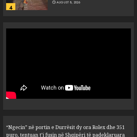
AUGUST 8, 2026
4
Objekte misterioze fluturojnë
me shpejtësi mbi lagje të
banuara, Pentagoni publikon
dosje të reja mbi UFO-t
5
AUGUST 8, 2026
“Ngecin” në portin e Durrësit
dy ora Rolex dhe 351 puro,
tentuan t’i fusin në Shqipëri të
padeklaruara
1
AUGUST 8, 2026
U ekstradua nga Kolumbia,
“Ngecin” në portin e Durrësit dy ora Rolex dhe 351
gjykata lë në burg “kimistin” e
laboratorit të kokainës në
puro, tentuan t’i fusin në Shqipëri të padeklaruara