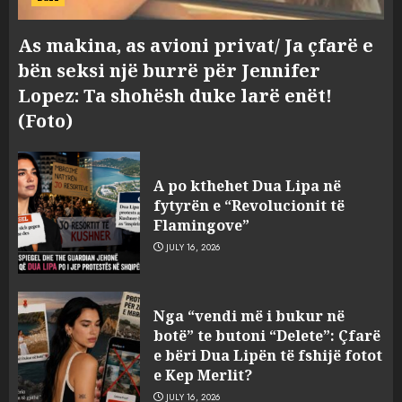
As makina, as avioni privat/ Ja çfarë e
bën seksi një burrë për Jennifer
Lopez: Ta shohësh duke larë enët!
(Foto)
A po kthehet Dua Lipa në
fytyrën e “Revolucionit të
Flamingove”
JULY 16, 2026
Tragjedia në Gjermani, këta
Nga “vendi më i bukur në
janë tre shqiptarët që humbën
botë” te butoni “Delete”: Çfarë
jetën në aksident
e bëri Dua Lipën të fshijë fotot
AUGUST 8, 2026
e Kep Merlit?
3
JULY 16, 2026