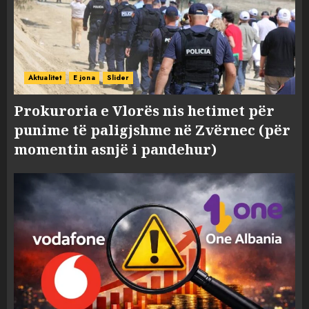
Aktualitet
E jona
Slider
Prokuroria e Vlorës nis hetimet për
punime të paligjshme në Zvërnec (për
momentin asnjë i pandehur)