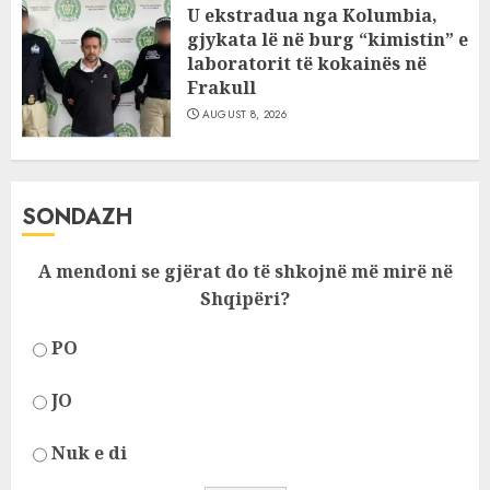
U ekstradua nga Kolumbia,
gjykata lë në burg “kimistin” e
laboratorit të kokainës në
Frakull
AUGUST 8, 2026
SONDAZH
A mendoni se gjërat do të shkojnë më mirë në
Shqipëri?
PO
JO
Nuk e di