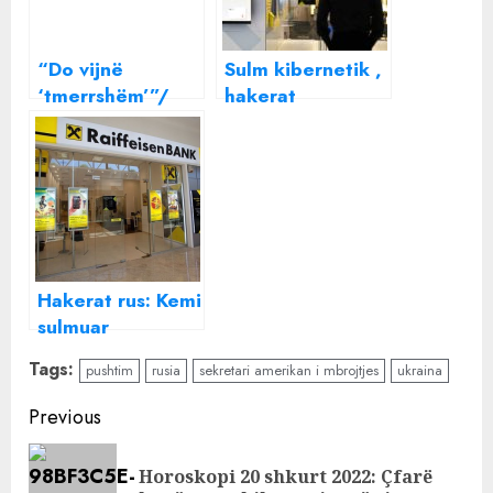
“Do vijnë
Sulm kibernetik ,
‘tmerrshëm’”/
hakerat
Frrok Çupi plas
ndërhyrjnë në
‘bombën’ për
faqen e
Berishën e Metën
Raiffeisen Bank .
dhe bën
A janë të sigurta
paralajmërimin e
llogaritë?
frikshëm: Këta
janë betuar!
Hakerat rus: Kemi
sulmuar
Raiffeisen Bank
Tags:
pushtim
rusia
sekretari amerikan i mbrojtjes
ukraina
dhe UBA-n. A
janë të sigurta të
Continue
Previous
dhënat e
Reading
klientëve pas
Horoskopi 20 shkurt 2022: Çfarë
Pre
sulm it