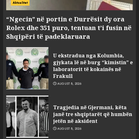
Aktualitet
“Ngecin” në portin e Durrësit dy ora
Rolex dhe 351 puro, tentuan t’i fusin në
Shqipëri të padeklaruara
U ekstradua nga Kolumbia,
gjykata lë në burg “kimistin” e
laboratorit të kokainës në
Frakull
AUGUST 8, 2026
Tragjedia në Gjermani, këta
janë tre shqiptarët që humbën
jetën në aksident
AUGUST 8, 2026