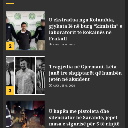
U ekstradua nga Kolumbia,
gjykata lë në burg “kimistin” e
laboratorit të kokainës në
Frakull
2
AUGUST 8, 2026
Tragjedia në Gjermani, këta
janë tre shqiptarët që humbën
jetën në aksident
AUGUST 8, 2026
3
U kapën me pistoleta dhe
silenciator në Sarandë, jepet
masa e sigurisë për 5 të rinjtë