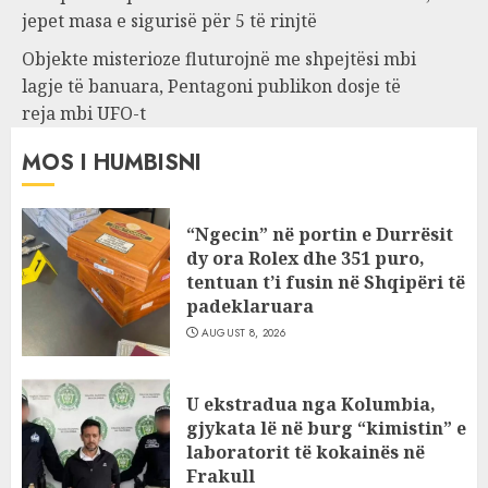
jepet masa e sigurisë për 5 të rinjtë
Objekte misterioze fluturojnë me shpejtësi mbi
lagje të banuara, Pentagoni publikon dosje të
reja mbi UFO-t
MOS I HUMBISNI
“Ngecin” në portin e Durrësit
dy ora Rolex dhe 351 puro,
tentuan t’i fusin në Shqipëri të
padeklaruara
AUGUST 8, 2026
U ekstradua nga Kolumbia,
gjykata lë në burg “kimistin” e
laboratorit të kokainës në
Frakull