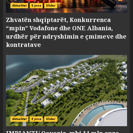
Aktualitet
E jona
Slider
Zhvatën shqiptarët, Konkurrenca
“mpin” Vodafone dhe ONE Albania,
urdhër për ndryshimin e çmimeve dhe
kontratave
Aktualitet
E jona
Slider