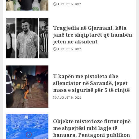
AUGUST 8, 2026
Tragjedia në Gjermani, këta
janë tre shqiptarët që humbën
jetën në aksident
AUGUST 8, 2026
U kapën me pistoleta dhe
silenciator në Sarandë, jepet
masa e sigurisë për 5 të rinjtë
AUGUST 8, 2026
Objekte misterioze fluturojnë
me shpejtësi mbi lagje të
banuara, Pentagoni publikon