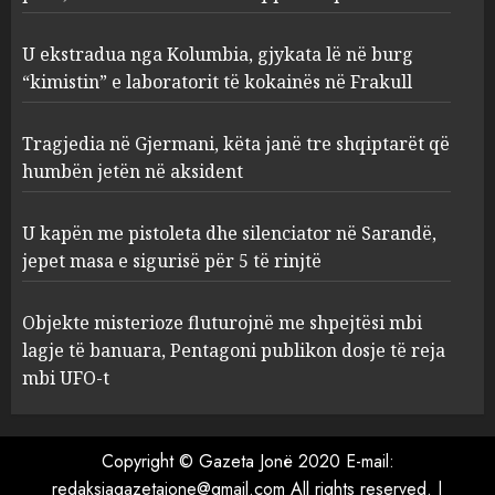
Frakull
2
AUGUST 8, 2026
U ekstradua nga Kolumbia, gjykata lë në burg
“kimistin” e laboratorit të kokainës në Frakull
Tragjedia në Gjermani, këta
Tragjedia në Gjermani, këta janë tre shqiptarët që
janë tre shqiptarët që humbën
jetën në aksident
humbën jetën në aksident
AUGUST 8, 2026
3
U kapën me pistoleta dhe silenciator në Sarandë,
jepet masa e sigurisë për 5 të rinjtë
U kapën me pistoleta dhe
silenciator në Sarandë, jepet
Objekte misterioze fluturojnë me shpejtësi mbi
masa e sigurisë për 5 të rinjtë
lagje të banuara, Pentagoni publikon dosje të reja
AUGUST 8, 2026
mbi UFO-t
4
Objekte misterioze fluturojnë
Copyright © Gazeta Jonë 2020 E-mail:
me shpejtësi mbi lagje të
redaksiagazetajone@gmail.com All rights reserved.
|