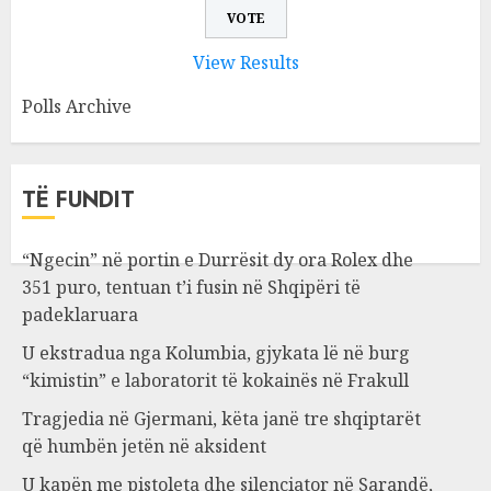
View Results
Polls Archive
TË FUNDIT
“Ngecin” në portin e Durrësit dy ora Rolex dhe
351 puro, tentuan t’i fusin në Shqipëri të
padeklaruara
U ekstradua nga Kolumbia, gjykata lë në burg
“kimistin” e laboratorit të kokainës në Frakull
Tragjedia në Gjermani, këta janë tre shqiptarët
që humbën jetën në aksident
U kapën me pistoleta dhe silenciator në Sarandë,