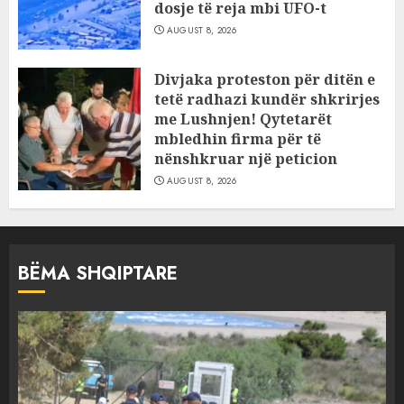
dosje të reja mbi UFO-t
AUGUST 8, 2026
Divjaka proteston për ditën e
tetë radhazi kundër shkrirjes
me Lushnjen! Qytetarët
mbledhin firma për të
nënshkruar një peticion
AUGUST 8, 2026
BËMA SHQIPTARE