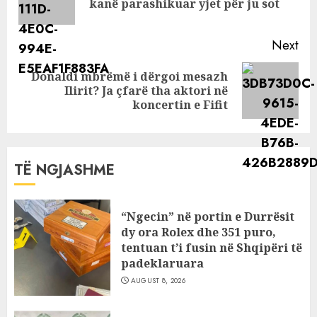
kanë parashikuar yjet për ju sot
pos
kibernetik?
Next
Donaldi mbrëmë i dërgoi mesazh
Next
Ilirit? Ja çfarë tha aktori në
post:
koncertin e Fifit
TË NGJASHME
“Ngecin” në portin e Durrësit
dy ora Rolex dhe 351 puro,
tentuan t’i fusin në Shqipëri të
padeklaruara
AUGUST 8, 2026