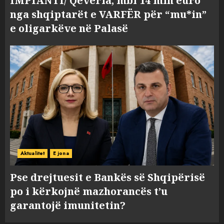
IMPIANTI/ Qeveria, mbi 14 mln euro
nga shqiptarët e VARFËR për “mu*in”
e oligarkëve në Palasë
Aktualitet
E jona
Pse drejtuesit e Bankës së Shqipërisë
po i kërkojnë mazhorancës t’u
garantojë imunitetin?