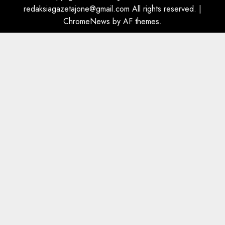
5
AUGUST 8, 2026
redaksiagazetajone@gmail.com All rights reserved.
|
ChromeNews
by AF themes.