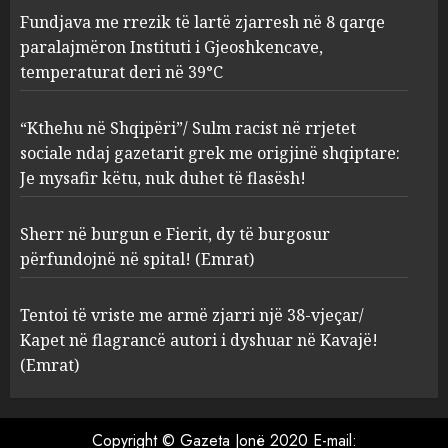
AUGUST 8, 2026
Fundjava me rrezik të lartë zjarresh në 8 qarqe
paralajmëron Instituti i Gjeoshkencave,
“Kthehu në Shqipëri”/ Sulm
temperaturat deri në 39°C
racist në rrjetet sociale ndaj
gazetarit grek me origjinë
shqiptare: Je mysafir këtu,
“Kthehu në Shqipëri”/ Sulm racist në rrjetet
nuk duhet të flasësh!
3
sociale ndaj gazetarit grek me origjinë shqiptare:
AUGUST 8, 2026
Je mysafir këtu, nuk duhet të flasësh!
Sherr në burgun e Fierit, dy të
Sherr në burgun e Fierit, dy të burgosur
burgosur përfundojnë në
spital! (Emrat)
përfundojnë në spital! (Emrat)
AUGUST 8, 2026
4
Tentoi të vriste me armë zjarri një 38-vjeçar/
Kapet në flagrancë autori i dyshuar në Kavajë!
Tentoi të vriste me armë
(Emrat)
zjarri një 38-vjeçar/ Kapet në
flagrancë autori i dyshuar në
Kavajë! (Emrat)
Copyright © Gazeta Jonë 2020 E-mail: