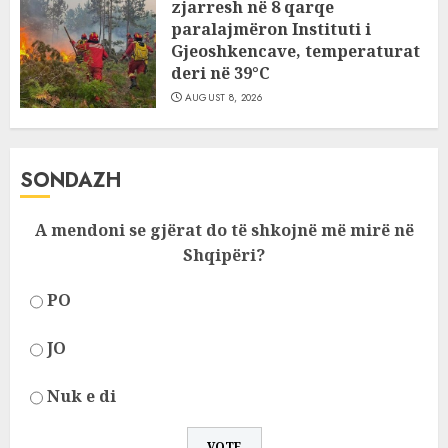
zjarresh në 8 qarqe
paralajmëron Instituti i
Gjeoshkencave, temperaturat
deri në 39°C
AUGUST 8, 2026
SONDAZH
A mendoni se gjërat do të shkojnë më mirë në
Shqipëri?
PO
JO
Nuk e di