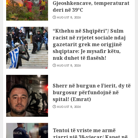
Gjeoshkencave, temperaturat
deri në 39°C
AUGUST 8, 2026
“Kthehu në Shqipëri”/ Sulm
racist në rrjetet sociale ndaj
gazetarit grek me origjinë
shqiptare: Je mysafir këtu,
nuk duhet të flasësh!
AUGUST 8, 2026
Sherr në burgun e Fierit, dy të
burgosur përfundojnë në
spital! (Emrat)
AUGUST 8, 2026
Tentoi të vriste me armë
zjarri një 38-vjeçar/ Kapet në