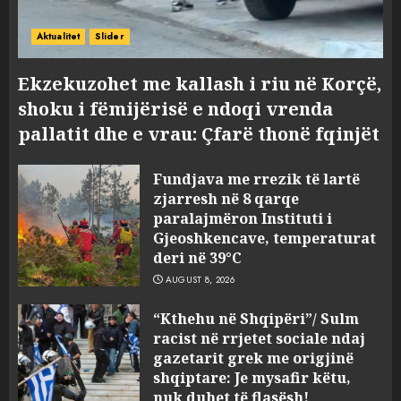
Aktualitet
Slider
Ekzekuzohet me kallash i riu në Korçë,
shoku i fëmijërisë e ndoqi vrenda
pallatit dhe e vrau: Çfarë thonë fqinjët
Fundjava me rrezik të lartë
zjarresh në 8 qarqe
paralajmëron Instituti i
Gjeoshkencave, temperaturat
deri në 39°C
AUGUST 8, 2026
“Kthehu në Shqipëri”/ Sulm
racist në rrjetet sociale ndaj
gazetarit grek me origjinë
shqiptare: Je mysafir këtu,
nuk duhet të flasësh!