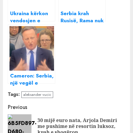
Ukraina kërkon
Serbia krah
vendosjen e
Rusisë, Rama nuk
sanksioneve të
heq dorë nga
reja ndaj Rusisë
“Ballkani i
Hapur”: Për
momentin nuk ka
asgjë për t’u
shqetësuar
Cameron: Serbia,
një vegël e
Rusisë që tenton
Tags:
aleksander vucic
të destabilizojë
rajonin! Autorët e
Continue
Previous
“Banjskës” do
Reading
sulmonin
30 mijë euro nata, Arjola Demiri
Pre
stacionet
me pushime në resortin luksoz,
pos
kush e shoqëron
policore