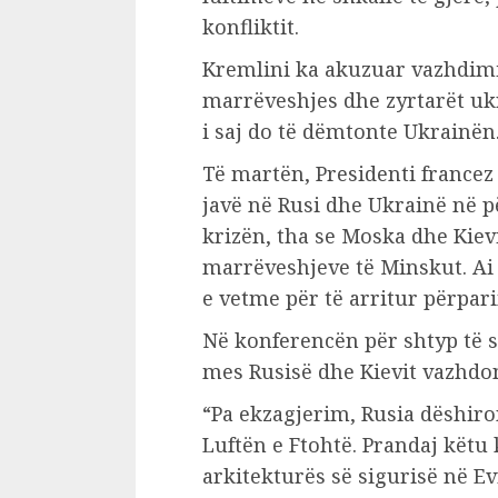
konfliktit.
Kremlini ka akuzuar vazhdimi
marrëveshjes dhe zyrtarët ukr
i saj do të dëmtonte Ukrainën
Të martën, Presidenti francez
javë në Rusi dhe Ukrainë në pë
krizën, tha se Moska dhe Kiev
marrëveshjeve të Minskut. Ai 
e vetme për të arritur përpari
Në konferencën për shtyp të s
mes Rusisë dhe Kievit vazhdon
“Pa ekzagjerim, Rusia dëshir
Luftën e Ftohtë. Prandaj këtu
arkitekturës së sigurisë në Ev