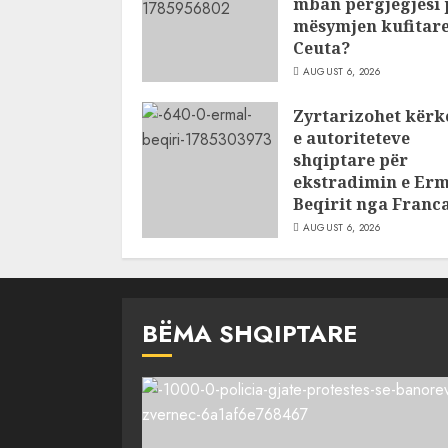
mban përgjegjësi 
mësymjen kufitare
Ceuta?
AUGUST 6, 2026
Zyrtarizohet kërk
e autoriteteve
shqiptare për
ekstradimin e Erm
Beqirit nga Franc
AUGUST 6, 2026
BËMA SHQIPTARE