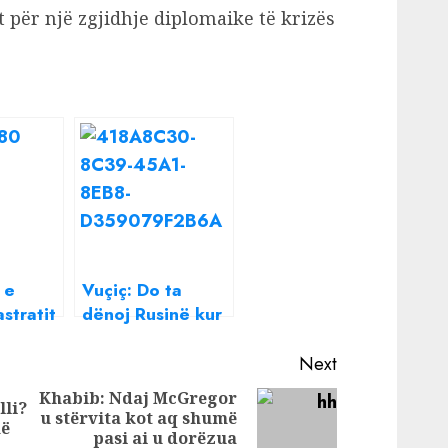
t për një zgjidhje diplomaike të krizës
 e
Vuçiç: Do ta
stratit
dënoj Rusinë kur
lixhet e
Ukraina të
ve në
dënojë
Next
cia
bombardimet e
Khabib: Ndaj McGregor
lli?
ndosjen
NATO-s ndaj
u stërvita kot aq shumë
Previous
Next
në
ve
Serbisë
pasi ai u dorëzua