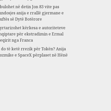
bulohet në detin Jon 83 vite pas
undosjes anija e rrallë gjermane e
uftës së Dytë Botërore
yrtarizohet kërkesa e autoriteteve
hqiptare për ekstradimin e Ermal
eqirit nga Franca
 do të ketë rrezik për Tokën? Anija
ozmike e SpaceX përplaset në Hënë