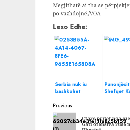
Megjithatë ai tha se përpjekje
po vazhdojnë./VOA
Lexo Edhe:
Serbia nuk iu
Punonjësit
bashkohet
Shefqet Ka
sanksioneve
vjedhin va
Continue
kundër Rusisë
pasagjerë
Previous
Rinas, poli
Reading
Çfarë pritet nga qie
kërkon ve
Gati ofensiva ruse 
e kamera