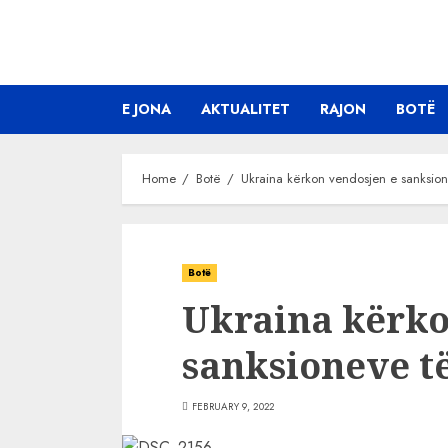
Skip
to
content
E JONA
AKTUALITET
RAJON
BOTË
Home
Botë
Ukraina kërkon vendosjen e sanksion
Botë
Ukraina kërko
sanksioneve të
FEBRUARY 9, 2022