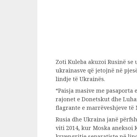
Zoti Kuleba akuzoi Rusinë se 
ukrainasve që jetojnë në pjes
lindje të Ukrainës.
“Paisja masive me pasaporta e
rajonet e Donetskut dhe Luhan
flagrante e marrëveshjeve të M
Rusia dhe Ukraina janë përfsh
viti 2014, kur Moska aneksoi
kryengritje separatiste në lind