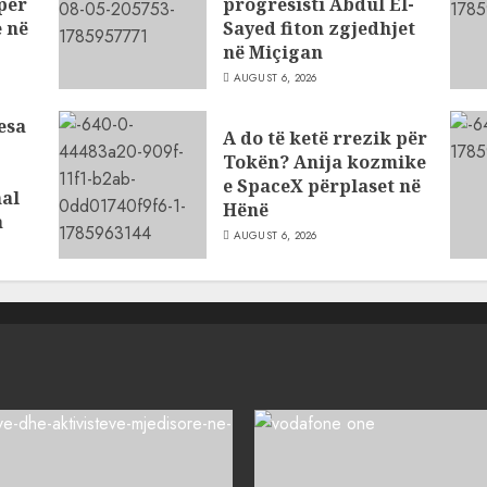
për
progresisti Abdul El-
 në
Sayed fiton zgjedhjet
në Miçigan
AUGUST 6, 2026
esa
A do të ketë rrezik për
Tokën? Anija kozmike
e SpaceX përplaset në
al
Hënë
a
AUGUST 6, 2026