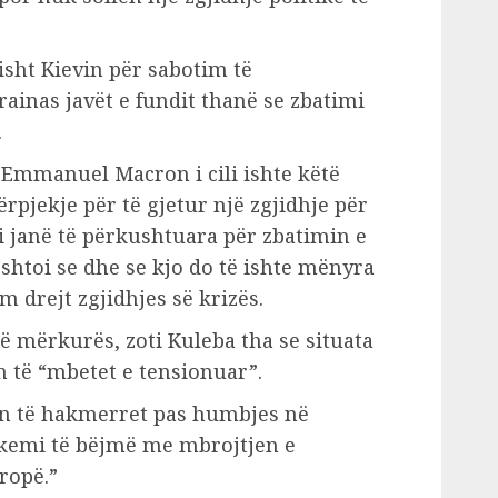
sht Kievin për sabotim të
ainas javët e fundit thanë se zbatimi
.
 Emmanuel Macron i cili ishte këtë
rpjekje për të gjetur një zgjidhje për
i janë të përkushtuara për zbatimin e
shtoi se dhe se kjo do të ishte mënyra
m drejt zgjidhjes së krizës.
ë mërkurës, zoti Kuleba tha se situata
 të “mbetet e tensionuar”.
on të hakmerret pas humbjes në
 kemi të bëjmë me mbrojtjen e
ropë.”