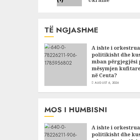
Ukrainë
TË NGJASHME
A ishte i orkestru
politikisht dhe ku
mban përgjegjësi 
mësymjen kufitar
në Ceuta?
AUGUST 6, 2026
MOS I HUMBISNI
A ishte i orkestru
politikisht dhe ku