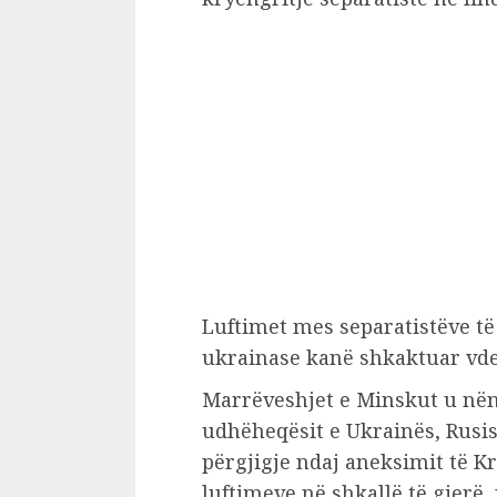
Luftimet mes separatistëve t
ukrainase kanë shkaktuar vde
Marrëveshjet e Minskut u nën
udhëheqësit e Ukrainës, Rusis
përgjigje ndaj aneksimit të K
luftimeve në shkallë të gjerë, 