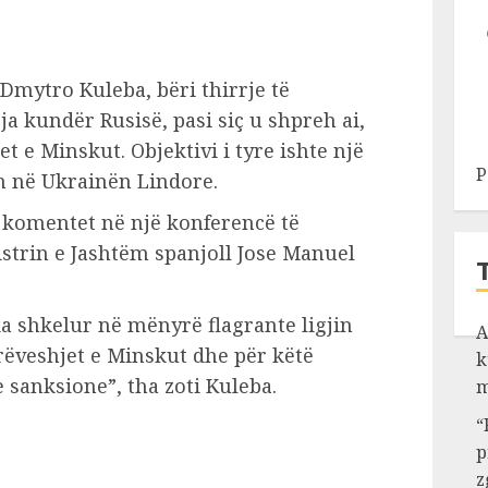
 Dmytro Kuleba, bëri thirrje të
a kundër Rusisë, pasi siç u shpreh ai,
 e Minskut. Objektivi i tyre ishte një
P
in në Ukrainën Lindore.
 komentet në një konferencë të
strin e Jashtëm spanjoll Jose Manuel
 ka shkelur në mënyrë flagrante ligjin
A
ëveshjet e Minskut dhe për këtë
k
sanksione”, tha zoti Kuleba.
m
“
p
z