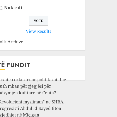
Nuk e di
View Results
olls Archive
TË FUNDIT
 ishte i orkestruar politikisht dhe
ush mban përgjegjësi për
ësymjen kufitare në Ceuta?
Revolucioni mysliman” në SHBA,
rogresisti Abdul El-Sayed fiton
gjedhjet në Miçigan