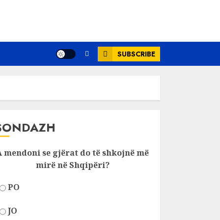
SUBSCRIBE
SONDAZH
A mendoni se gjërat do të shkojnë më
mirë në Shqipëri?
PO
JO