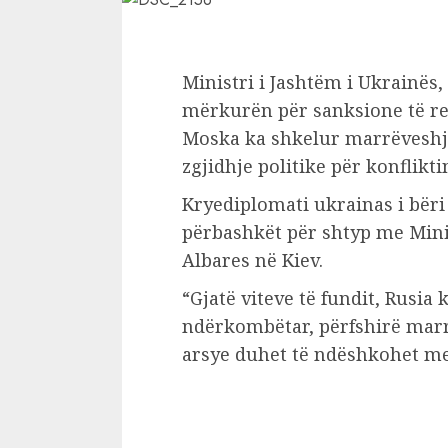
Ministri i Jashtëm i Ukrainës,
mërkurën për sanksione të rej
Moska ka shkelur marrëveshjet
zgjidhje politike për konflikt
Kryediplomati ukrainas i bëri
përbashkët për shtyp me Mini
Albares në Kiev.
“Gjatë viteve të fundit, Rusia
ndërkombëtar, përfshirë marr
arsye duhet të ndëshkohet me 