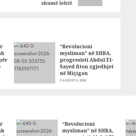
post:
post:
shumë lehtë
ar
“Revolucioni
sh
mysliman” në SHBA,
për
progresisti Abdul El-
e
Sayed fiton zgjedhjet
në Miçigan
AUGUST 6, 2026
ar
“Revolucioni
sh
mysliman” në SHBA,