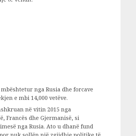
ë mbështetur nga Rusia dhe forcave
kjen e mbi 14,000 vetëve.
shkruan në vitin 2015 nga
ë, Francës dhe Gjermanisë, si
rimesë nga Rusia. Ato u dhanë fund
por nuk sollën një zgjidhje politike të