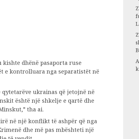
Z
f
L
Z
s
B
A
u kishte dhënë pasaporta ruse
k
ët e kontrolluara nga separatistët në
 qytetarëve ukrainas që jetojnë në
skit është një shkelje e qartë dhe
inskut,” tha ai.
irë në një konflikt të ashpër që nga
 Krimenë dhe më pas mbështeti një
je të vendit.