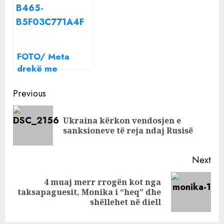
shesësh moral
është e lehtë,
por ta krijosh
është e vështirë
FOTO/ Meta
drekë me
McGregor dhe
Continue
miqtë e tij
Previous
Reading
Ukraina kërkon vendosjen e
Pre
sanksioneve të reja ndaj Rusisë
pos
Next
4 muaj merr rrogën kot nga
Next
taksapaguesit, Monika i “heq” dhe
post:
shëllehet në diell