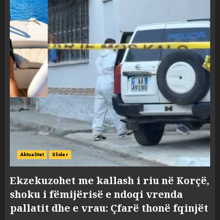
Aktualitet
Slider
Ekzekuzohet me kallash i riu në Korçë,
shoku i fëmijërisë e ndoqi vrenda
pallatit dhe e vrau: Çfarë thonë fqinjët