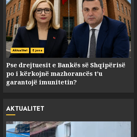
Aktualitet
E jona
Pse drejtuesit e Bankës së Shqipërisë
po i kërkojnë mazhorancës t’u
garantojë imunitetin?
AKTUALITET