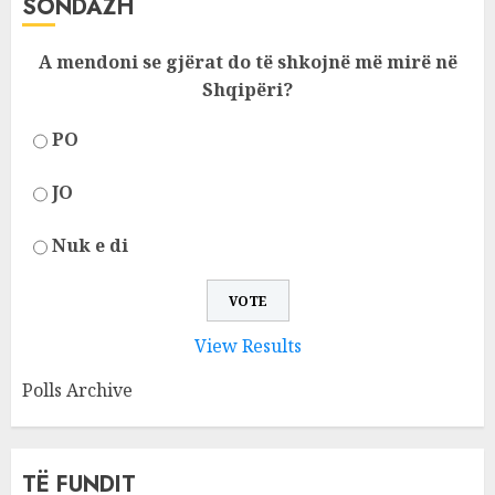
SONDAZH
A mendoni se gjërat do të shkojnë më mirë në
Shqipëri?
PO
JO
Nuk e di
View Results
Polls Archive
TË FUNDIT