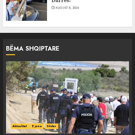
Durrës!
AUGUST 8, 2026
BËMA SHQIPTARE
Aktualitet
E jona
Slider