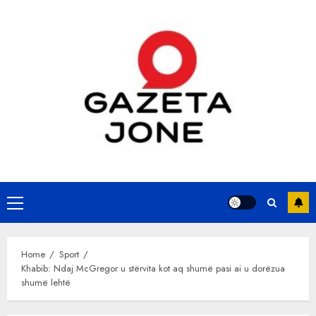
Skip
to
content
Primary
Menu
Home
Sport
Khabib: Ndaj McGregor u stërvita kot aq shumë pasi ai u dorëzua
shumë lehtë