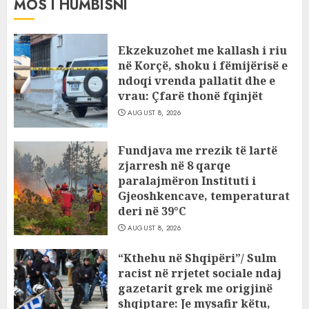
MOS I HUMBISNI
Ekzekuzohet me kallash i riu
në Korçë, shoku i fëmijërisë e
ndoqi vrenda pallatit dhe e
vrau: Çfarë thonë fqinjët
AUGUST 8, 2026
Fundjava me rrezik të lartë
zjarresh në 8 qarqe
paralajmëron Instituti i
Gjeoshkencave, temperaturat
deri në 39°C
AUGUST 8, 2026
“Kthehu në Shqipëri”/ Sulm
racist në rrjetet sociale ndaj
gazetarit grek me origjinë
shqiptare: Je mysafir këtu,