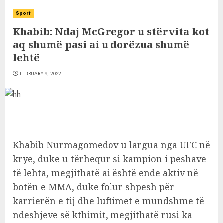
Sport
Khabib: Ndaj McGregor u stërvita kot
aq shumë pasi ai u dorëzua shumë
lehtë
FEBRUARY 9, 2022
Khabib Nurmagomedov u largua nga UFC në
krye, duke u tërhequr si kampion i peshave
të lehta, megjithatë ai është ende aktiv në
botën e MMA, duke folur shpesh për
karrierën e tij dhe luftimet e mundshme të
ndeshjeve së kthimit, megjithatë rusi ka