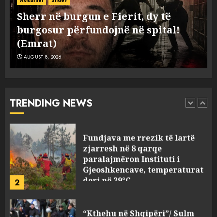
Aktualitet
Slider
flagrancë autori i dyshuar në
Tentoi të vriste me armë zjarri një
Kavajë! (Emrat)
38-vjeçar/ Kapet në flagrancë autori
5
AUGUST 8, 2026
i dyshuar në Kavajë! (Emrat)
AUGUST 8, 2026
Ekzekuzohet me kallash i riu
në Korçë, shoku i fëmijërisë e
ndoqi vrenda pallatit dhe e
vrau: Çfarë thonë fqinjët
TRENDING NEWS
1
AUGUST 8, 2026
Fundjava me rrezik të lartë
zjarresh në 8 qarqe
paralajmëron Instituti i
Gjeoshkencave, temperaturat
deri në 39°C
2
AUGUST 8, 2026
“Kthehu në Shqipëri”/ Sulm