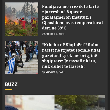
Fundjava me rrezik të lartë
zjarresh në 8 qarqe
paralajmëron Instituti i
Gjeoshkencave, temperaturat
deri në 39°C
AUGUST 8, 2026
“Kthehu në Shqipëri”/ Sulm
racist në rrjetet sociale ndaj
gazetarit grek me origjinë
shqiptare: Je mysafir këtu,
nuk duhet të flasësh!
AUGUST 8, 2026
BUZZ