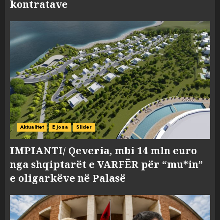
kontratave
Aktualitet
E jona
Slider
IMPIANTI/ Qeveria, mbi 14 mln euro
nga shqiptarët e VARFËR për “mu*in”
e oligarkëve në Palasë