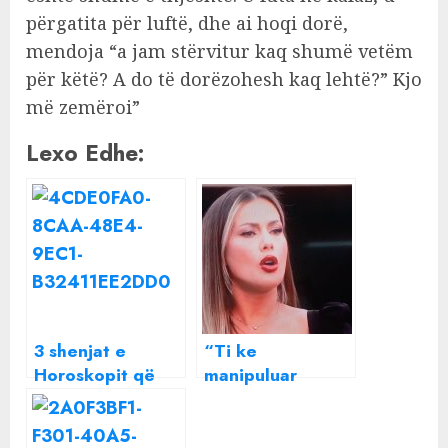
përgatita për luftë, dhe ai hoqi dorë,
mendoja “a jam stërvitur kaq shumë vetëm
për këtë? A do të dorëzohesh kaq lehtë?” Kjo
më zemëroi”
Lexo Edhe:
3 shenjat e
“Ti ke
Horoskopit që
manipuluar
zemërohen
situata”/ Zhaklina
shumë lehtë
shpërthen keq
ndaj Oltës: Të