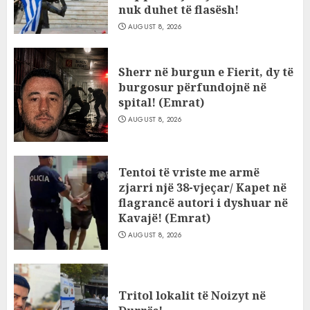
nuk duhet të flasësh!
AUGUST 8, 2026
Sherr në burgun e Fierit, dy të
burgosur përfundojnë në
spital! (Emrat)
AUGUST 8, 2026
Tentoi të vriste me armë
zjarri një 38-vjeçar/ Kapet në
flagrancë autori i dyshuar në
Kavajë! (Emrat)
AUGUST 8, 2026
Tritol lokalit të Noizyt në