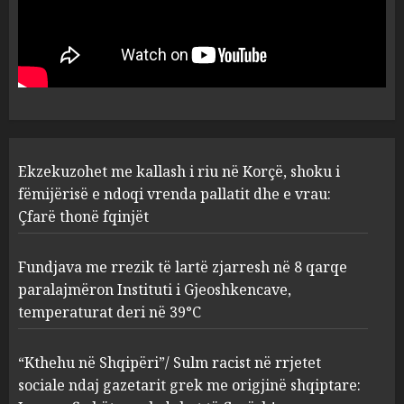
Ekzekuzohet me kallash i riu
në Korçë, shoku i fëmijërisë e
ndoqi vrenda pallatit dhe e
vrau: Çfarë thonë fqinjët
1
AUGUST 8, 2026
Fundjava me rrezik të lartë
Ekzekuzohet me kallash i riu në Korçë, shoku i
zjarresh në 8 qarqe
paralajmëron Instituti i
fëmijërisë e ndoqi vrenda pallatit dhe e vrau:
Gjeoshkencave, temperaturat
Çfarë thonë fqinjët
deri në 39°C
2
AUGUST 8, 2026
Fundjava me rrezik të lartë zjarresh në 8 qarqe
paralajmëron Instituti i Gjeoshkencave,
“Kthehu në Shqipëri”/ Sulm
temperaturat deri në 39°C
racist në rrjetet sociale ndaj
gazetarit grek me origjinë
shqiptare: Je mysafir këtu,
“Kthehu në Shqipëri”/ Sulm racist në rrjetet
nuk duhet të flasësh!
3
sociale ndaj gazetarit grek me origjinë shqiptare:
AUGUST 8, 2026