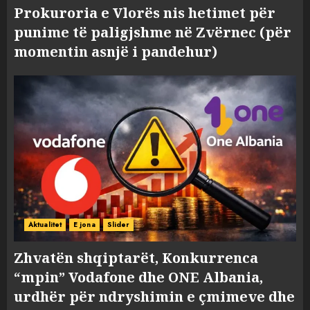
Prokuroria e Vlorës nis hetimet për
punime të paligjshme në Zvërnec (për
momentin asnjë i pandehur)
Aktualitet
E jona
Slider
Zhvatën shqiptarët, Konkurrenca
“mpin” Vodafone dhe ONE Albania,
urdhër për ndryshimin e çmimeve dhe