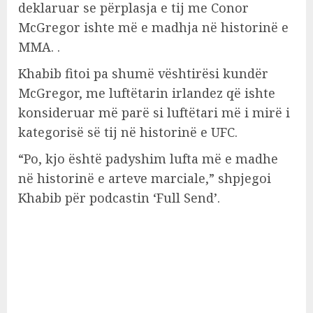
deklaruar se përplasja e tij me Conor
McGregor ishte më e madhja në historinë e
MMA. .
Khabib fitoi pa shumë vështirësi kundër
McGregor, me luftëtarin irlandez që ishte
konsideruar më parë si luftëtari më i mirë i
kategorisë së tij në historinë e UFC.
“Po, kjo është padyshim lufta më e madhe
në historinë e arteve marciale,” shpjegoi
Khabib për podcastin ‘Full Send’.