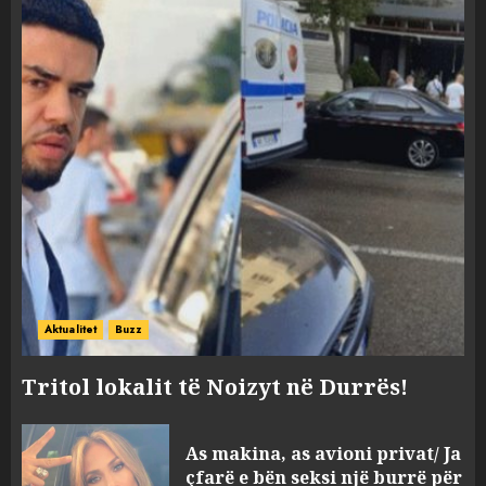
Aktualitet
Buzz
Tritol lokalit të Noizyt në Durrës!
As makina, as avioni privat/ Ja
çfarë e bën seksi një burrë për