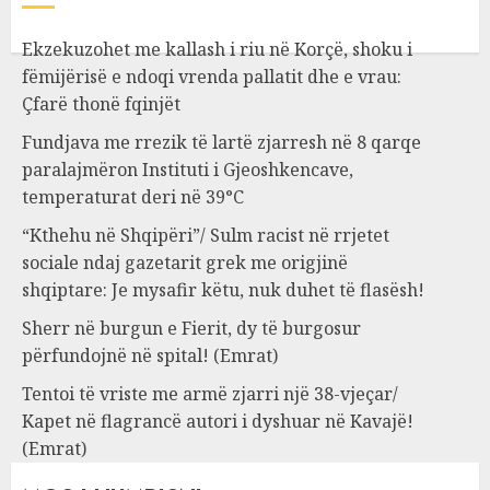
Ekzekuzohet me kallash i riu në Korçë, shoku i
fëmijërisë e ndoqi vrenda pallatit dhe e vrau:
Çfarë thonë fqinjët
Fundjava me rrezik të lartë zjarresh në 8 qarqe
paralajmëron Instituti i Gjeoshkencave,
temperaturat deri në 39°C
“Kthehu në Shqipëri”/ Sulm racist në rrjetet
sociale ndaj gazetarit grek me origjinë
shqiptare: Je mysafir këtu, nuk duhet të flasësh!
Sherr në burgun e Fierit, dy të burgosur
përfundojnë në spital! (Emrat)
Tentoi të vriste me armë zjarri një 38-vjeçar/
Kapet në flagrancë autori i dyshuar në Kavajë!
(Emrat)