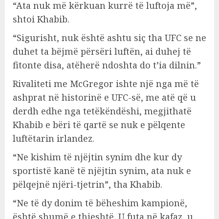
“Ata nuk më kërkuan kurrë të luftoja më”,
shtoi Khabib.
“Sigurisht, nuk është ashtu siç tha UFC se ne
duhet ta bëjmë përsëri luftën, ai duhej të
fitonte disa, atëherë ndoshta do t’ia dilnin.”
Rivaliteti me McGregor ishte një nga më të
ashprat në historinë e UFC-së, me atë që u
derdh edhe nga tetëkëndëshi, megjithatë
Khabib e bëri të qartë se nuk e pëlqente
luftëtarin irlandez.
“Ne kishim të njëjtin synim dhe kur dy
sportistë kanë të njëjtin synim, ata nuk e
pëlqejnë njëri-tjetrin”, tha Khabib.
“Ne të dy donim të bëheshim kampionë,
është shumë e thjeshtë. U futa në kafaz, u