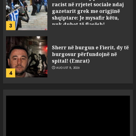
racist në rrjetet sociale ndaj
gazetarit grek me origjinë
shqiptare: Je mysafir këtu,
nuk duhet të flasësh!
3
AUGUST 8, 2026
Sherr në burgun e Fierit, dy të
burgosur përfundojnë në
spital! (Emrat)
AUGUST 8, 2026
4
Tentoi të vriste me armë
zjarri një 38-vjeçar/ Kapet në
flagrancë autori i dyshuar në
Kavajë! (Emrat)
5
AUGUST 8, 2026