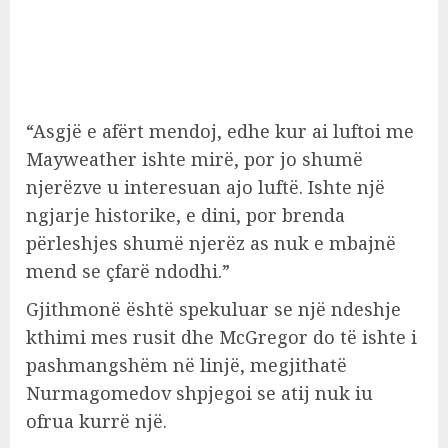
“Asgjë e afërt mendoj, edhe kur ai luftoi me
Mayweather ishte mirë, por jo shumë
njerëzve u interesuan ajo luftë. Ishte një
ngjarje historike, e dini, por brenda
përleshjes shumë njerëz as nuk e mbajnë
mend se çfarë ndodhi.”
Gjithmonë është spekuluar se një ndeshje
kthimi mes rusit dhe McGregor do të ishte i
pashmangshëm në linjë, megjithatë
Nurmagomedov shpjegoi se atij nuk iu
ofrua kurrë një.