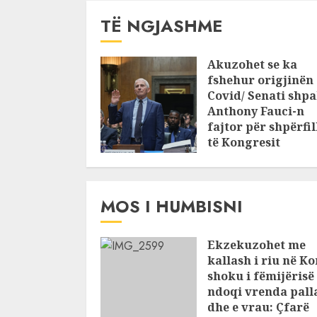
TË NGJASHME
Akuzohet se ka
fshehur origjinën 
Covid/ Senati shpa
Anthony Fauci-n
fajtor për shpërfil
të Kongresit
AUGUST 7, 2026
MOS I HUMBISNI
Ekzekuzohet me
kallash i riu në Ko
shoku i fëmijërisë
ndoqi vrenda palla
dhe e vrau: Çfarë