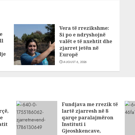
Vera të rrezikshme:
e
Si po e ndryshojnë
ll
valët e të nxehtit dhe
zjarret jetën në
lje
Europë
AUGUST 6, 2026
Fundjava me rrezik të
rçë,
lartë zjarresh në 8
 e
qarqe paralajmëron
tit
Instituti i
Gjeoshkencave,