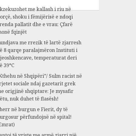
kzekuzohet me kallash i riu në
orçë, shoku i fëmijërisë e ndoqi
renda pallatit dhe e vrau: Çfarë
honë fqinjët
undjava me rrezik të lartë zjarresh
ë 8 qarqe paralajmëron Instituti i
jeoshkencave, temperaturat deri
ë 39°C
Kthehu në Shqipëri”/ Sulm racist në
rjetet sociale ndaj gazetarit grek
e origjinë shqiptare: Je mysafir
ëtu, nuk duhet të flasësh!
herr në burgun e Fierit, dy të
urgosur përfundojnë në spital!
Emrat)
entoi të vriste me armë zjarri një