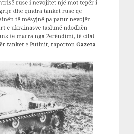
trisë ruse i nevojitet një mot tepër i
grijë dhe qindra tanket ruse që
ainën të mësyjnë pa patur nevojën
uart e ukrainasve tashmë ndodhën
ank të marra nga Perëndimi, të cilat
ër tanket e Putinit, raporton
Gazeta