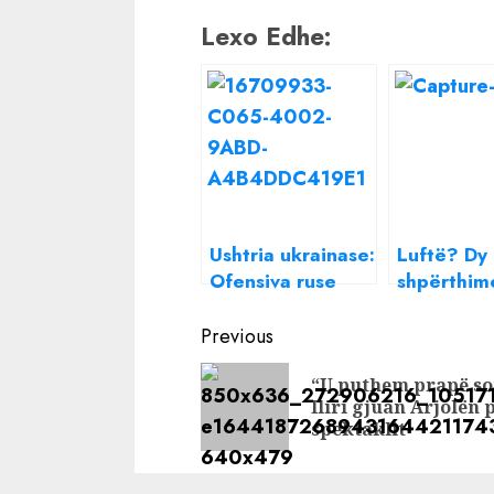
Lexo Edhe:
Ushtria ukrainase:
Luftë? Dy
Ofensiva ruse
shpërthim
është
zonën
Continue
ngadalësuar,
separatist
Previous
armiku po pëson
ruse në Uk
Reading
“U puthem prapë so
humbje të mëdha
Iliri gjuan Arjolën 
spektaklit