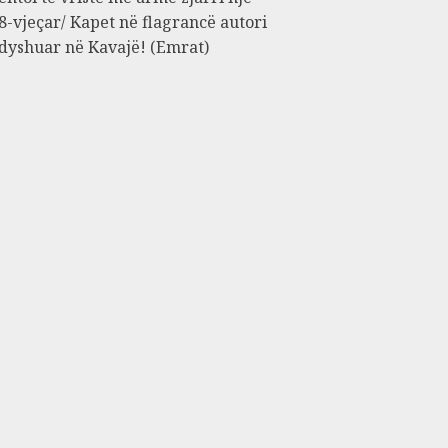
8-vjeçar/ Kapet në flagrancë autori
 dyshuar në Kavajë! (Emrat)