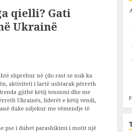
a qielli? Gati
 në Ukrainë
shtë shprehur në çdo rast se nuk ka
, aktiviteti i lartë ushtarak përreth
Brenda gjithë këtij tensioni dhe me
P
rreth Ukrainës, liderët e këtij vendi,
janë duke ndjekur me vëmendje të
se pse i duhet parashikimi i motit një