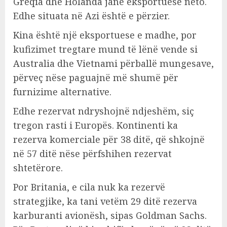
Greqia dhe Holanda janë eksportuese neto.
Edhe situata në Azi është e përzier.
Kina është një eksportuese e madhe, por
kufizimet tregtare mund të lënë vende si
Australia dhe Vietnami përballë mungesave,
përveç nëse paguajnë më shumë për
furnizime alternative.
Edhe rezervat ndryshojnë ndjeshëm, siç
tregon rasti i Europës. Kontinenti ka
rezerva komerciale për 38 ditë, që shkojnë
në 57 ditë nëse përfshihen rezervat
shtetërore.
Por Britania, e cila nuk ka rezervë
strategjike, ka tani vetëm 29 ditë rezerva
karburanti avionësh, sipas Goldman Sachs.