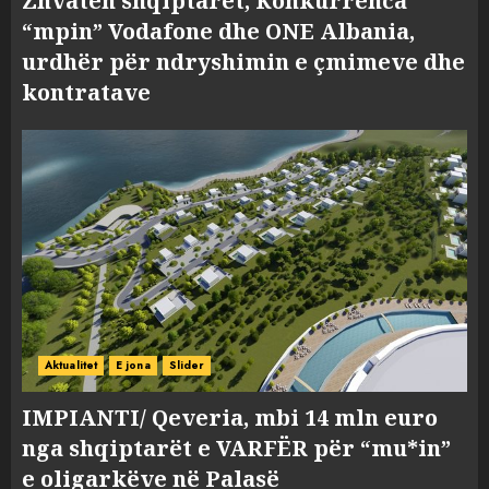
Zhvatën shqiptarët, Konkurrenca
“mpin” Vodafone dhe ONE Albania,
urdhër për ndryshimin e çmimeve dhe
kontratave
Aktualitet
E jona
Slider
IMPIANTI/ Qeveria, mbi 14 mln euro
nga shqiptarët e VARFËR për “mu*in”
e oligarkëve në Palasë