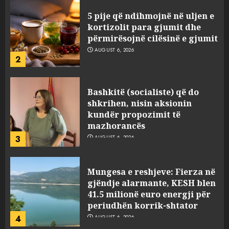
5 pije që ndihmojnë në uljen e
kortizolit para gjumit dhe
përmirësojnë cilësinë e gjumit
AUGUST 6, 2026
2
Bashkitë (socialiste) që do
shkrihen, nisin aksionin
kundër propozimit të
mazhorancës
3
AUGUST 6, 2026
Mungesa e reshjeve: Fierza në
gjëndje alarmante, KESH blen
41.5 milionë euro energji për
periudhën korrik-shtator
4
AUGUST 6, 2026