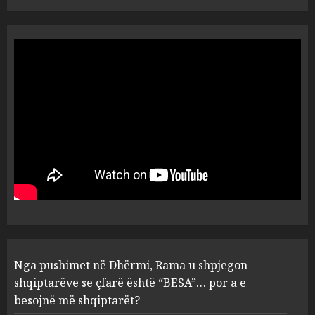
Vera të rrezikshme: Si po e
ndryshojnë valët e të nxehtit
dhe zjarret jetën në Europë
AUGUST 6, 2026
5
Nga pushimet në Dhërmi,
Rama u shpjegon shqiptarëve
se çfarë është “BESA”… por a e
besojnë më shqiptarët?
1
AUGUST 6, 2026
5 pije që ndihmojnë në uljen e
Nga pushimet në Dhërmi, Rama u shpjegon
kortizolit para gjumit dhe
shqiptarëve se çfarë është “BESA”… por a e
përmirësojnë cilësinë e gjumit
besojnë më shqiptarët?
AUGUST 6, 2026