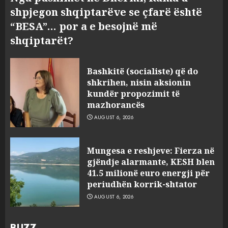
shpjegon shqiptarëve se çfarë është
“BESA”… por a e besojnë më
shqiptarët?
Bashkitë (socialiste) që do
shkrihen, nisin aksionin
kundër propozimit të
mazhorancës
AUGUST 6, 2026
Mungesa e reshjeve: Fierza në
gjëndje alarmante, KESH blen
41.5 milionë euro energji për
periudhën korrik-shtator
AUGUST 6, 2026