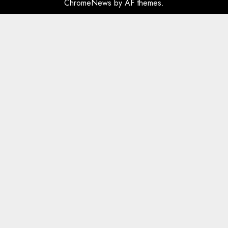
ChromeNews
AUGUST 6, 2026
by AF themes.
5