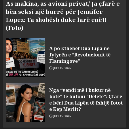
As makina, as avioni privat/ Ja çfarë e
bën seksi një burrë për Jennifer
Lopez: Ta shohësh duke larë enët!
(Foto)
A po kthehet Dua Lipa në
fytyrën e “Revolucionit të
Flamingove”
JULY 16, 2026
Bashkitë (socialiste) që do
Nga “vendi më i bukur në
shkrihen, nisin aksionin
botë” te butoni “Delete”: Çfarë
kundër propozimit të
e bëri Dua Lipën të fshijë fotot
mazhorancës
e Kep Merlit?
3
AUGUST 6, 2026
JULY 16, 2026