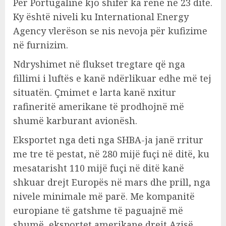
Për Portugalinë kjo shifër ka rënë në 23 ditë.
Ky është niveli ku International Energy
Agency vlerëson se nis nevoja për kufizime
në furnizim.
Ndryshimet në flukset tregtare që nga
fillimi i luftës e kanë ndërlikuar edhe më tej
situatën. Çmimet e larta kanë nxitur
rafineritë amerikane të prodhojnë më
shumë karburant avionësh.
Eksportet nga deti nga SHBA-ja janë rritur
me tre të pestat, në 280 mijë fuçi në ditë, ku
mesatarisht 110 mijë fuçi në ditë kanë
shkuar drejt Europës në mars dhe prill, nga
nivele minimale më parë. Me kompanitë
europiane të gatshme të paguajnë më
shumë, eksportet amerikane drejt Azisë