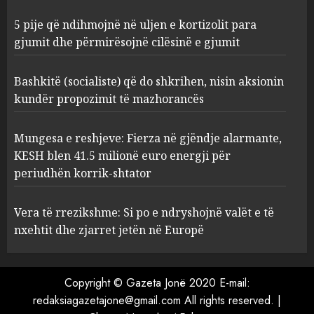
2
5 pije që ndihmojnë në uljen e kortizolit para
gjumit dhe përmirësojnë cilësinë e gjumit
Bashkitë (socialiste) që do
shkrihen, nisin aksionin
kundër propozimit të
Bashkitë (socialiste) që do shkrihen, nisin aksionin
mazhorancës
kundër propozimit të mazhorancës
3
AUGUST 6, 2026
Mungesa e reshjeve: Fierza në gjëndje alarmante,
Mungesa e reshjeve: Fierza në
KESH blen 41.5 milionë euro energji për
gjëndje alarmante, KESH blen
periudhën korrik-shtator
41.5 milionë euro energji për
periudhën korrik-shtator
Vera të rrezikshme: Si po e ndryshojnë valët e të
4
AUGUST 6, 2026
nxehtit dhe zjarret jetën në Europë
Vera të rrezikshme: Si po e
Copyright © Gazeta Jonë 2020 E-mail:
ndryshojnë valët e të nxehtit
dhe zjarret jetën në Europë
redaksiagazetajone@gmail.com All rights reserved.
|