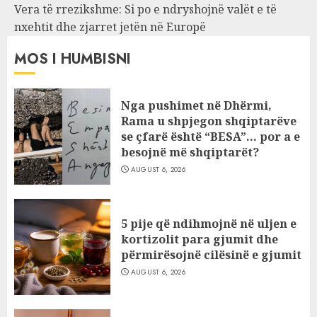
Vera të rrezikshme: Si po e ndryshojnë valët e të
nxehtit dhe zjarret jetën në Europë
MOS I HUMBISNI
Nga pushimet në Dhërmi,
Rama u shpjegon shqiptarëve
se çfarë është “BESA”… por a e
besojnë më shqiptarët?
AUGUST 6, 2026
5 pije që ndihmojnë në uljen e
kortizolit para gjumit dhe
përmirësojnë cilësinë e gjumit
AUGUST 6, 2026