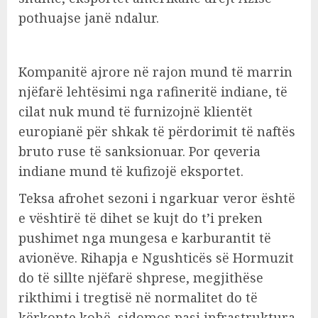
pothuajse janë ndalur.
Kompanitë ajrore në rajon mund të marrin
njëfarë lehtësimi nga rafineritë indiane, të
cilat nuk mund të furnizojnë klientët
europianë për shkak të përdorimit të naftës
bruto ruse të sanksionuar. Por qeveria
indiane mund të kufizojë eksportet.
Teksa afrohet sezoni i ngarkuar veror është
e vështirë të dihet se kujt do t’i preken
pushimet nga mungesa e karburantit të
avionëve. Rihapja e Ngushticës së Hormuzit
do të sillte njëfarë shprese, megjithëse
rikthimi i tregtisë në normalitet do të
kërkonte kohë, sidomos pasi infrastruktura