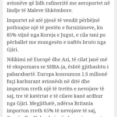
avionëve që lidh rafineritë me aeroportet në
lindje të Maleve Shkëmbore.
Importet në atë pjesë të vendit përbëjnë
pothuajse një të pestën e furnizimeve, ku
85% vijnë nga Koreja e Jugut, e cila tani po
përballet me mungesën e naftës bruto nga
Gjiri.
Ndikimi në Europë dhe Azi, të cilat janë më
të ekspozuara se SHBA-ja, është gjithashtu i
pabarabartë. Europa konsumon 1.6 milionë
fuçi karburant avionësh në ditë dhe
importon rreth një të tretën e nevojave të
saj, tre të katërtat e të cilave kanë ardhur
nga Gjiri. Megjithatë, ndërsa Britania
importon rreth 65% të nevojave të saj,