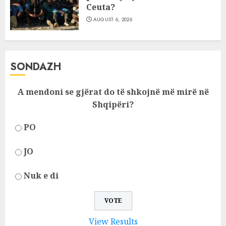
Ceuta?
AUGUST 6, 2026
SONDAZH
A mendoni se gjërat do të shkojnë më mirë në
Shqipëri?
PO
JO
Nuk e di
View Results