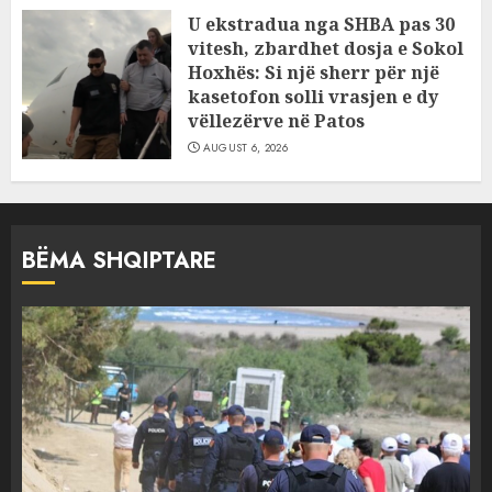
U ekstradua nga SHBA pas 30
vitesh, zbardhet dosja e Sokol
Hoxhës: Si një sherr për një
kasetofon solli vrasjen e dy
vëllezërve në Patos
AUGUST 6, 2026
BËMA SHQIPTARE