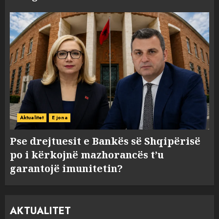
Aktualitet
E jona
Pse drejtuesit e Bankës së Shqipërisë
po i kërkojnë mazhorancës t’u
garantojë imunitetin?
AKTUALITET