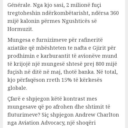
Générale. Nga kjo sasi, 2 milionë fuçi
tregtoheshin ndërkombëtarisht, ndërsa 360
mijë kalonin përmes Ngushticës së
Hormuzit.
Mungesa e furnizimeve për rafineritë
aziatike që mbështeten te nafta e Gjirit për
prodhimin e karburantit të avionëve mund
të krijojë një mungesë shtesë prej 800 mijë
fuçish në ditë në maj, thotë banka. Në total,
kjo përfaqëson rreth 15% të kërkesës
globale.
Çfarë e shpjegon këtë kontrast mes
mungesave që po afrohen dhe shtimit të
fluturimeve? Siç shpjegon Andrew Charlton
nga Aviation Advocacy, një shoqëri