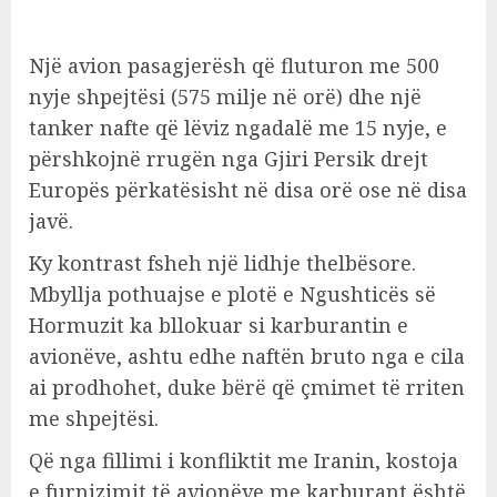
Një avion pasagjerësh që fluturon me 500
nyje shpejtësi (575 milje në orë) dhe një
tanker nafte që lëviz ngadalë me 15 nyje, e
përshkojnë rrugën nga Gjiri Persik drejt
Europës përkatësisht në disa orë ose në disa
javë.
Ky kontrast fsheh një lidhje thelbësore.
Mbyllja pothuajse e plotë e Ngushticës së
Hormuzit ka bllokuar si karburantin e
avionëve, ashtu edhe naftën bruto nga e cila
ai prodhohet, duke bërë që çmimet të rriten
me shpejtësi.
Që nga fillimi i konfliktit me Iranin, kostoja
e furnizimit të avionëve me karburant është