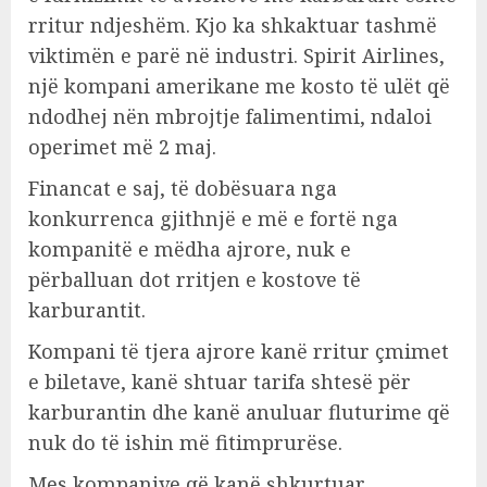
rritur ndjeshëm. Kjo ka shkaktuar tashmë
viktimën e parë në industri. Spirit Airlines,
një kompani amerikane me kosto të ulët që
ndodhej nën mbrojtje falimentimi, ndaloi
operimet më 2 maj.
Financat e saj, të dobësuara nga
konkurrenca gjithnjë e më e fortë nga
kompanitë e mëdha ajrore, nuk e
përballuan dot rritjen e kostove të
karburantit.
Kompani të tjera ajrore kanë rritur çmimet
e biletave, kanë shtuar tarifa shtesë për
karburantin dhe kanë anuluar fluturime që
nuk do të ishin më fitimprurëse.
Mes kompanive që kanë shkurtuar