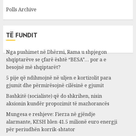
Polls Archive
TË FUNDIT
Nga pushimet në Dhërmi, Rama u shpjegon
shqiptarëve se çfarë është “BESA”… por a e
besojnë më shqiptarët?
5 pije që ndihmojnë në uljen e kortizolit para
gjumit dhe përmirësojnë cilësinë e gjumit
Bashkitë (socialiste) që do shkrihen, nisin
aksionin kundër propozimit të mazhorancës
Mungesa e reshjeve: Fierza në gjëndje
alarmante, KESH blen 41.5 milionë euro energji
për periudhën korrik-shtator