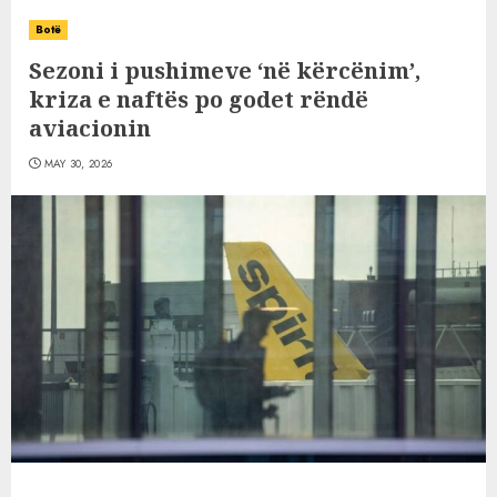
Botë
Sezoni i pushimeve ‘në kërcënim’,
kriza e naftës po godet rëndë
aviacionin
MAY 30, 2026