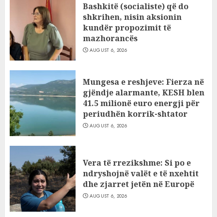
Bashkitë (socialiste) që do
shkrihen, nisin aksionin
kundër propozimit të
mazhorancës
AUGUST 6, 2026
Mungesa e reshjeve: Fierza në
gjëndje alarmante, KESH blen
41.5 milionë euro energji për
periudhën korrik-shtator
AUGUST 6, 2026
Vera të rrezikshme: Si po e
ndryshojnë valët e të nxehtit
dhe zjarret jetën në Europë
AUGUST 6, 2026