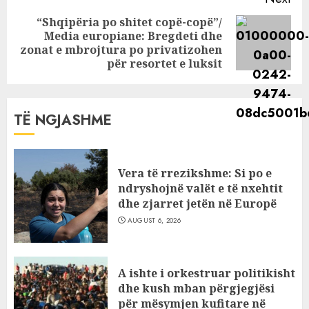
“Shqipëria po shitet copë-copë”/
Media europiane: Bregdeti dhe
Next
zonat e mbrojtura po privatizohen
post:
për resortet e luksit
TË NGJASHME
Vera të rrezikshme: Si po e
ndryshojnë valët e të nxehtit
dhe zjarret jetën në Europë
AUGUST 6, 2026
A ishte i orkestruar politikisht
dhe kush mban përgjegjësi
për mësymjen kufitare në