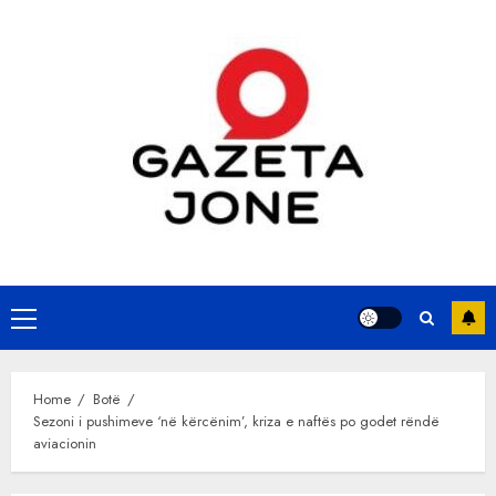
Skip
to
content
Primary
Menu
Home
Botë
Sezoni i pushimeve ‘në kërcënim’, kriza e naftës po godet rëndë
aviacionin