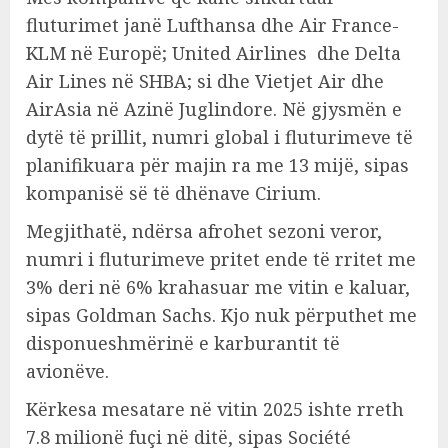
fluturimet janë Lufthansa dhe Air France-
KLM në Europë; United Airlines dhe Delta
Air Lines në SHBA; si dhe Vietjet Air dhe
AirAsia në Azinë Juglindore. Në gjysmën e
dytë të prillit, numri global i fluturimeve të
planifikuara për majin ra me 13 mijë, sipas
kompanisë së të dhënave Cirium.
Megjithatë, ndërsa afrohet sezoni veror,
numri i fluturimeve pritet ende të rritet me
3% deri në 6% krahasuar me vitin e kaluar,
sipas Goldman Sachs. Kjo nuk përputhet me
disponueshmërinë e karburantit të
avionëve.
Kërkesa mesatare në vitin 2025 ishte rreth
7.8 milionë fuçi në ditë, sipas Société