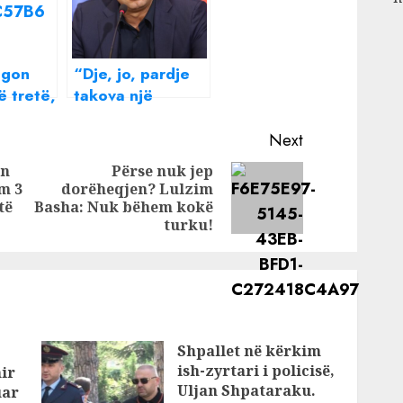
ngon
“Dje, jo, pardje
ë tretë,
takova një
es PD-
ambasador”!
 i
Basha “sherr e
Next
llafe” me
ën
Përse nuk jep
aj: Sali
gazetarin: Na
im 3
dorëheqjen? Lulzim
Previous
Next
thua një emër
të
Basha: Nuk bëhem kokë
post:
post:
turku!
Shpallet në kërkim
ish-zyrtari i policisë,
ir
Uljan Shpataraku.
uar