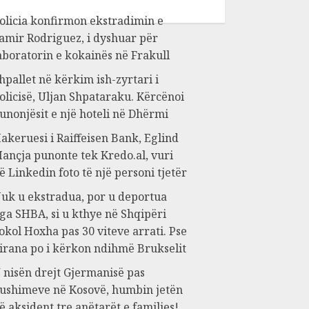
olicia konfirmon ekstradimin e
amir Rodriguez, i dyshuar për
aboratorin e kokainës në Frakull
hpallet në kërkim ish-zyrtari i
olicisë, Uljan Shpataraku. Kërcënoi
unonjësit e një hoteli në Dhërmi
akeruesi i Raiffeisen Bank, Eglind
ançja punonte tek Kredo.al, vuri
ë Linkedin foto të një personi tjetër
uk u ekstradua, por u deportua
ga SHBA, si u kthye në Shqipëri
okol Hoxha pas 30 viteve arrati. Pse
irana po i kërkon ndihmë Brukselit
 nisën drejt Gjermanisë pas
ushimeve në Kosovë, humbin jetën
ë aksident tre anëtarët e familjes!