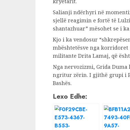
kryetarit.
Salianji ndërhyri në momentin
sjellë reagimin e fortë të Lul
shantazhuar” mësohet se i ka 
Kjo i ka vendosur “shkrepësen
mbështetësve nga korridoret e
militante Drita Lamaj, që ësh
Nga nervozizmi, Grida Duma k
ngritur zërin. I gjithë grupi 
Bashës.
Lexo Edhe: