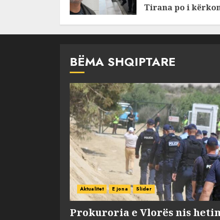
Tirana po i kërko
ndihmë Brukselit
AUGUST 7, 2026
BËMA SHQIPTARE
Aktualitet
E jona
Slider
Prokuroria e Vlorës nis heti