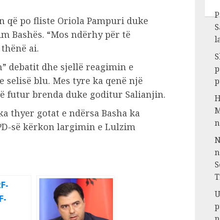
P
 që po fliste Oriola Pampuri duke
S
zim Bashës. “Mos ndërhy për të
l
thënë ai.
S
” debatit dhe sjellë reagimin e
p
 selisë blu. Mes tyre ka qenë një
p
të futur brenda duke goditur Salianjin.
H
M
a thyer gotat e ndërsa Basha ka
n
i PD-së kërkon largimin e Lulzim
N
n
S
T
U
p
n