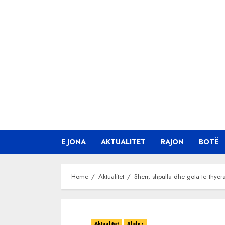
Skip
to
content
E JONA
AKTUALITET
RAJON
BOTË
Home
Aktualitet
Sherr, shpulla dhe gota të thye
Aktualitet
Slider