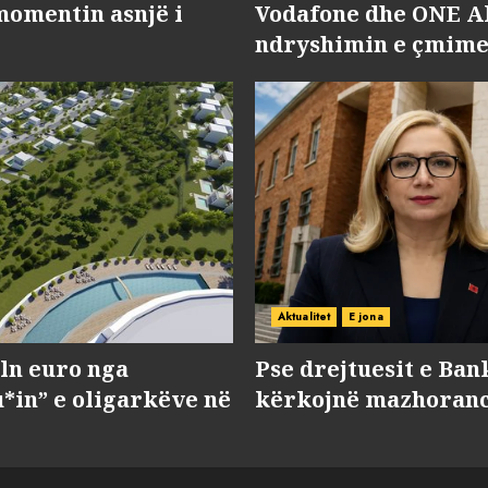
momentin asnjë i
Vodafone dhe ONE Al
ndryshimin e çmime
Aktualitet
E jona
ln euro nga
Pse drejtuesit e Ban
*in” e oligarkëve në
kërkojnë mazhorancë