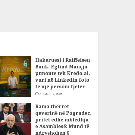
Hakeruesi i Raiffeisen
Bank, Eglind Mançja
punonte tek Kredo.al,
vuri në Linkedin foto
të një personi tjetër
AUGUST 7, 2026
Rama thërret
qeverinë në Pogradec,
pritet edhe mbledhja
e Asamblesë: Mund të
ndryshohen 6