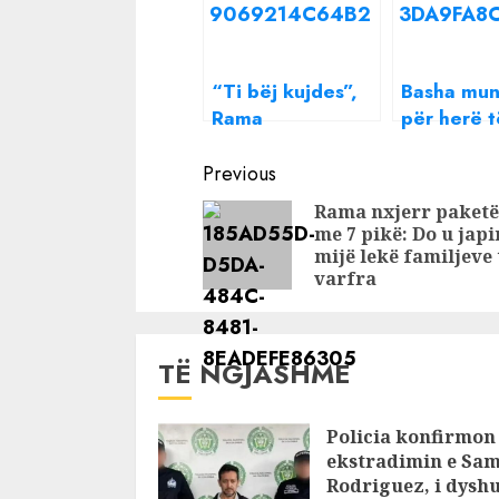
“Ti bëj kujdes”,
Basha mu
Rama
për herë t
“përplaset” me
“sherr” m
Continue
Salianjin: Je si
së kush do
Previous
miza në të
përgjigjet
Reading
Rama nxjerr paket
ndenjurat e kalit,
Ramës, Fel
me 7 pikë: Do u jap
të mirëkuptoj se
ulu
mijë lekë familjeve 
ke ditë të
varfra
vështirë…
TË NGJASHME
Policia konfirmon
ekstradimin e Sam
Rodriguez, i dysh