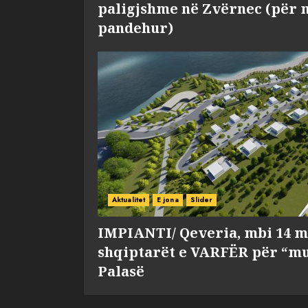
paligjshme në Zvërnec (për 
pandehur)
Aktualitet
E jona
Slider
IMPIANTI/ Qeveria, mbi 14 m
shqiptarët e VARFËR për “mu
Palasë