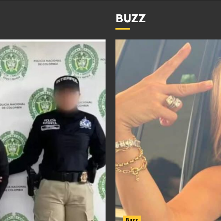
BUZZ
Buzz