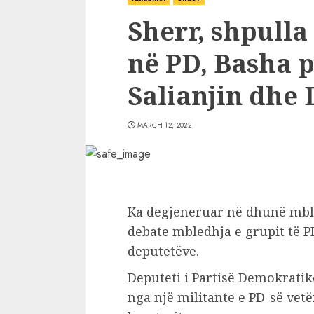
Sherr, shpulla
në PD, Basha 
Salianjin dhe
MARCH 12, 2022
Ka degjeneruar në dhunë mbled
debate mbledhja e grupit të P
deputetëve.
Deputeti i Partisë Demokratike
nga një militante e PD-së vet