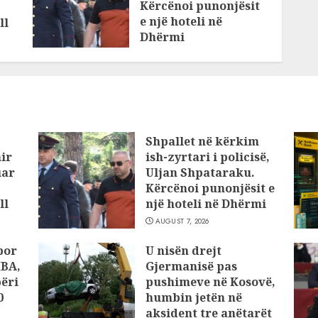
Kërcënoi punonjësit
e një hoteli në
ll
Dhërmi
AUGUST 7, 2026
Shpallet në kërkim
ir
ish-zyrtari i policisë,
uar
Uljan Shpataraku.
Kërcënoi punonjësit e
ll
një hoteli në Dhërmi
AUGUST 7, 2026
por
U nisën drejt
HBA,
Gjermanisë pas
përi
pushimeve në Kosovë,
0
humbin jetën në
aksident tre anëtarët