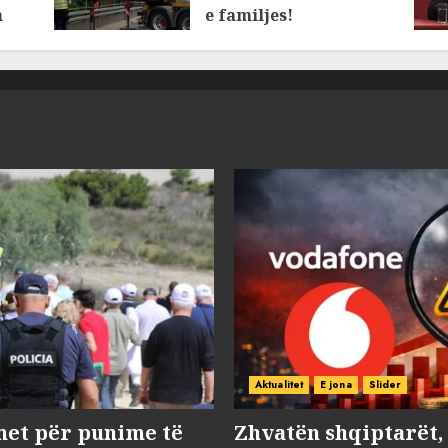
n
e familjes!
AUGUST 7, 2026
Aktualitet
E jona
Slider
met për punime të
Zhvatën shqiptarët