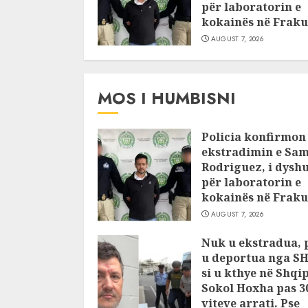
për laboratorin e
kokainës në Fraku
AUGUST 7, 2026
MOS I HUMBISNI
Policia konfirmon
ekstradimin e Sam
Rodriguez, i dysh
për laboratorin e
kokainës në Fraku
AUGUST 7, 2026
Nuk u ekstradua, 
u deportua nga S
si u kthye në Shqi
Sokol Hoxha pas 3
viteve arrati. Pse