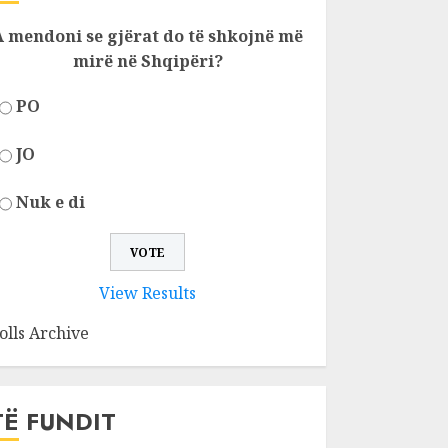
A mendoni se gjërat do të shkojnë më
mirë në Shqipëri?
PO
JO
Nuk e di
View Results
olls Archive
TË FUNDIT