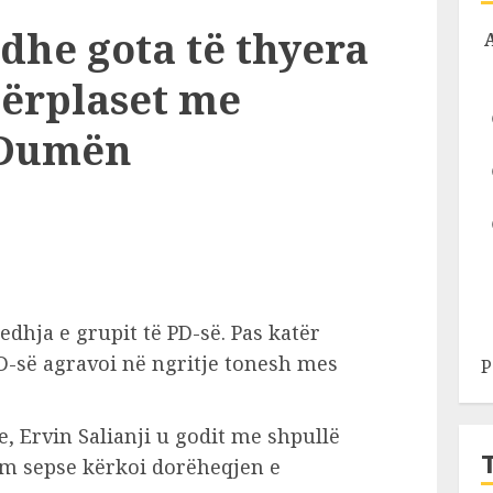
 dhe gota të thyera
përplaset me
 Dumën
hja e grupit të PD-së. Pas katër
D-së agravoi në ngritje tonesh mes
P
, Ervin Salianji u godit me shpullë
ëm sepse kërkoi dorëheqjen e