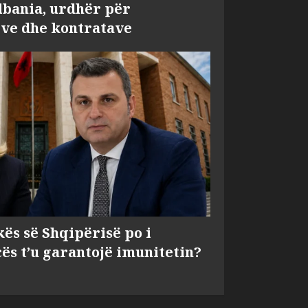
bania, urdhër për
ve dhe kontratave
kës së Shqipërisë po i
s t’u garantojë imunitetin?