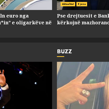
Aktualitet
E jona
ln euro nga
Pse drejtuesit e Ban
*in” e oligarkëve në
kërkojnë mazhorancë
BUZZ