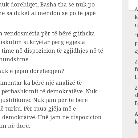
 nuk dorëhiqet, Basha tha se nuk po
A
e sa duket ai mendon se po të japë
k
m
 vendosmëria për të bërë gjithcka
“
iskutim si kryetar përgjegjësia
p
time në dispozicion të zgjidhjes në të
z
 mundshme.
Z
f
nuk e jepni dorëheqjen?
L
amentar ka bërë një analizë të
Z
e përbashkimit të demokratëve. Nuk
s
justifikime. Nuk jam për të bërë
B
kë turku. Për mua gjëja më e
A
 demokratvë. Unë jam në dispozicion
k
kam në dorë.