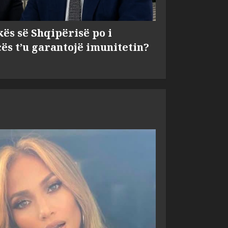
kës së Shqipërisë po i
s t’u garantojë imunitetin?