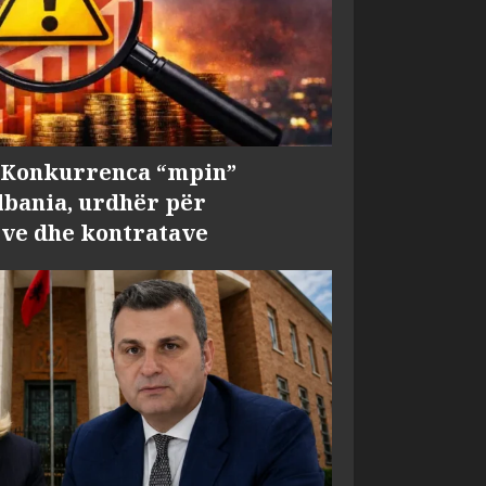
, Konkurrenca “mpin”
bania, urdhër për
ve dhe kontratave