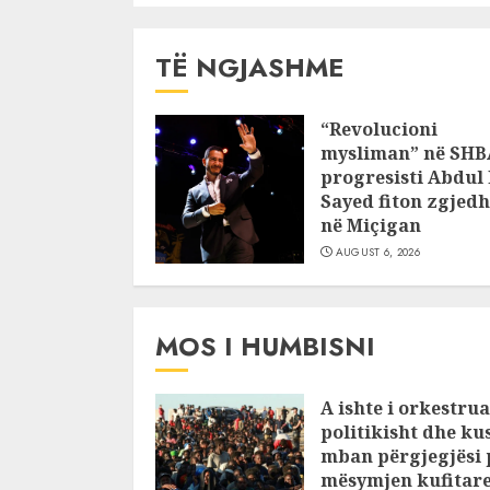
TË NGJASHME
“Revolucioni
mysliman” në SHB
progresisti Abdul 
Sayed fiton zgjedh
në Miçigan
AUGUST 6, 2026
MOS I HUMBISNI
A ishte i orkestru
politikisht dhe ku
mban përgjegjësi 
mësymjen kufitare