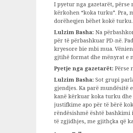
I pyetur nga gazetarët, përse
kërkohen “koka turku”. Pra, m
dorëheqjen bëhet kokë turku.
Lulzim Basha:
Na përbashkon
për të përbashkuar PD-në. Pad
kryesore bie mbi mua. Vënien 
gjtihë format dhe mënyrat e
Pyetje nga gazetarët:
Përse 
Lulzim Basha:
Sot grupi parl
gjendjes. Ka parë mundësitë 
kanë kërkuar koka turku dhe 
justifkime apo për të bërë ko
rëndësishmë është bashkimi i
të zgjidhjes, me gjithçka që 