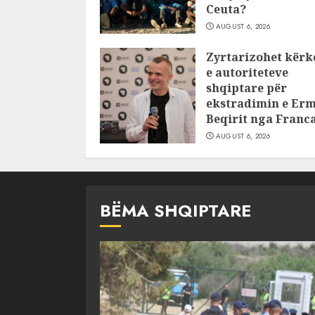
Ceuta?
AUGUST 6, 2026
Zyrtarizohet kërk
e autoriteteve
shqiptare për
ekstradimin e Erm
Beqirit nga Franc
AUGUST 6, 2026
BËMA SHQIPTARE