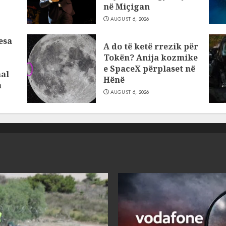
në Miçigan
AUGUST 6, 2026
esa
A do të ketë rrezik për
Tokën? Anija kozmike
e SpaceX përplaset në
al
Hënë
a
AUGUST 6, 2026