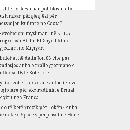
 ishte i orkestruar politikisht dhe
ush mban përgjegjësi për
ësymjen kufitare në Ceuta?
Revolucioni mysliman” në SHBA,
rogresisti Abdul El-Sayed fiton
gjedhjet në Miçigan
bulohet në detin Jon 83 vite pas
undosjes anija e rrallë gjermane e
uftës së Dytë Botërore
yrtarizohet kërkesa e autoriteteve
hqiptare për ekstradimin e Ermal
eqirit nga Franca
 do të ketë rrezik për Tokën? Anija
ozmike e SpaceX përplaset në Hënë