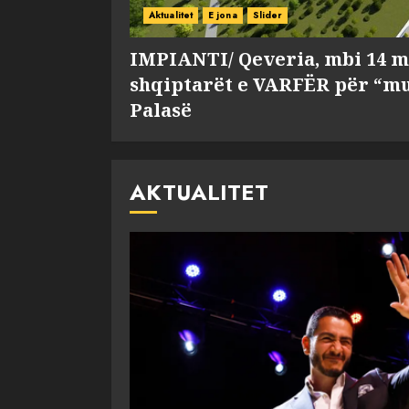
Aktualitet
E jona
Slider
IMPIANTI/ Qeveria, mbi 14 m
shqiptarët e VARFËR për “mu
Palasë
AKTUALITET