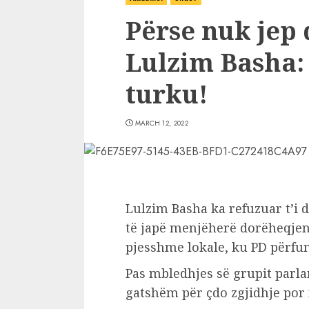
Përse nuk jep
Lulzim Basha
turku!
MARCH 12, 2022
Lulzim Basha ka refuzuar t’i d
të japë menjëherë dorëheqjen 
pjesshme lokale, ku PD përfu
Pas mbledhjes së grupit parla
gatshëm për çdo zgjidhje por