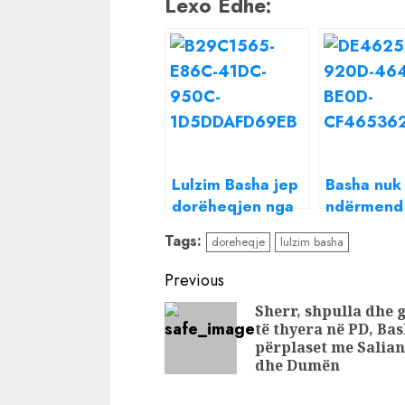
Lexo Edhe:
Lulzim Basha jep
Basha nuk
dorëheqjen nga
ndërmend
drejtimi i PD
dorëheqje
Tags:
doreheqje
lulzim basha
bën të qar
kryetarëv
Continue
Previous
degëve:
Reading
Sherr, shpulla dhe 
Përgjegjës
të thyera në PD, Ba
mbi të gji
përplaset me Salian
dhe Dumën