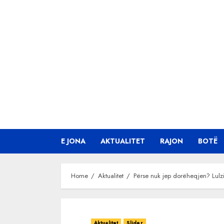
Skip
to
content
E JONA
AKTUALITET
RAJON
BOTË
Home
Aktualitet
Përse nuk jep dorëheqjen? Lul
Aktualitet
Slider