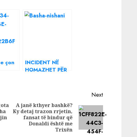
 e çon
INCIDENT NË
HOMAZHET PËR
n, e
NISHANIN/
të para
Familjarët heqin
e të
kurorën që çoi
Next
Lulzim Basha
gota
A janë kthyer bashkë?
ia bie
(VIDEO)
sha
Ky detaj trazon rrjetin,
Previous
thë
Next
jin
fansat të bindur që
post:
post:
Donaldi është me
Trixën