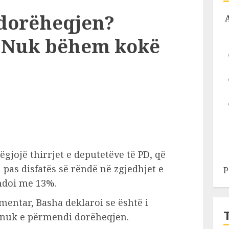
 dorëheqjen?
: Nuk bëhem kokë
ëgjojë thirrjet e deputetëve të PD, që
pas disfatës së rëndë në zgjedhjet e
P
ndoi me 13%.
mentar, Basha deklaroi se është i
 nuk e përmendi dorëheqjen.