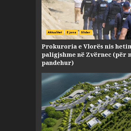
Aktualitet
E jona
Slider
Prokuroria e Vlorës nis heti
paligjshme në Zvërnec (për 
pandehur)