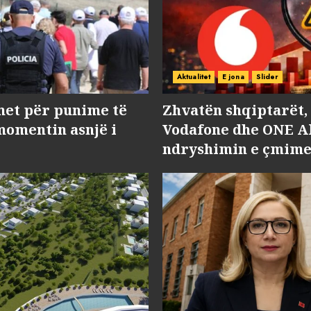
Aktualitet
E jona
Slider
met për punime të
Zhvatën shqiptarët
momentin asnjë i
Vodafone dhe ONE Al
ndryshimin e çmime