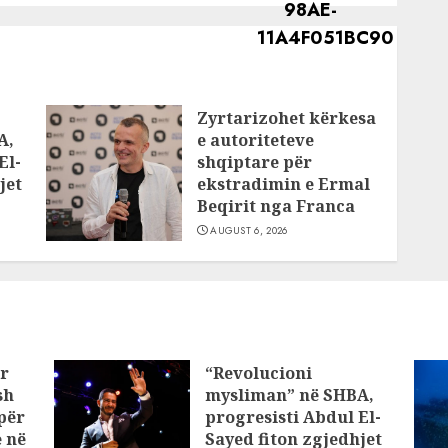
Zyrtarizohet kërkesa
A,
e autoriteteve
El-
shqiptare për
jet
ekstradimin e Ermal
Beqirit nga Franca
AUGUST 6, 2026
ar
“Revolucioni
sh
mysliman” në SHBA,
për
progresisti Abdul El-
 në
Sayed fiton zgjedhjet