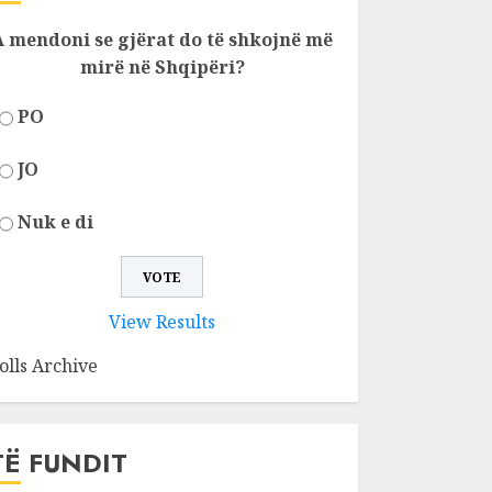
A mendoni se gjërat do të shkojnë më
mirë në Shqipëri?
PO
JO
Nuk e di
View Results
olls Archive
TË FUNDIT