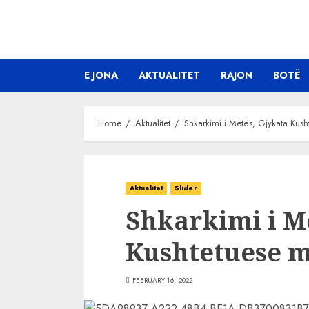
Skip
to
content
E JONA
AKTUALITET
RAJON
BOTË
Home
Aktualitet
Shkarkimi i Metës, Gjykata Kus
Aktualitet
Slider
Shkarkimi i M
Kushtetuese 
FEBRUARY 16, 2022