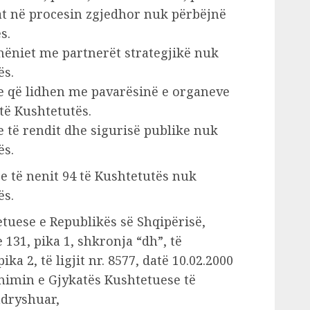
tat në procesin zgjedhor nuk përbëjnë
s.
hëniet me partnerët strategjikë nuk
ës.
lje që lidhen me pavarësinë e organeve
të Kushtetutës.
je të rendit dhe sigurisë publike nuk
ës.
lje të nenit 94 të Kushtetutës nuk
ës.
etuese e Republikës së Shqipërisë,
 131, pika 1, shkronja “dh”, të
ka 2, të ligjit nr. 8577, datë 10.02.2000
nimin e Gjykatës Kushtetuese të
ndryshuar,