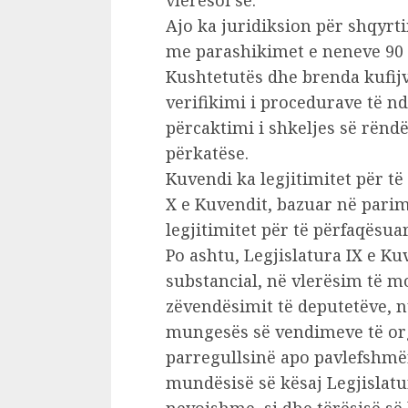
vlerësoi se:
Ajo ka juridiksion për shqyrti
me parashikimet e neneve 90 d
Kushtetutës dhe brenda kufijve
verifikimi i procedurave të n
përcaktimi i shkeljes së rënd
përkatëse.
Kuvendi ka legjitimitet për të
X e Kuvendit, bazuar në parim
legjitimitet për të përfaqësuar
Po ashtu, Legjislatura IX e Ku
substancial, në vlerësim të m
zëvendësimit të deputetëve, n
mungesës së vendimeve të or
parregullsinë apo pavlefshmë
mundësisë së kësaj Legjislatu