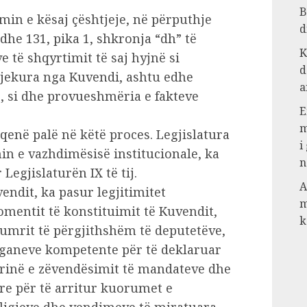
B
min e kësaj çështjeje, në përputhje
d
he 131, pika 1, shkronja “dh” të
K
 të shqyrtimit të saj hyjnë si
d
djekura nga Kuvendi, ashtu edhe
a
ë, si dhe provueshmëria e fakteve
E
m
 qenë palë në këtë proces. Legjislatura
i
in e vazhdimësisë institucionale, ka
n
 Legjislaturën IX të tij.
A
vendit, ka pasur legjitimitet
m
omentit të konstituimit të Kuvendit,
k
umrit të përgjithshëm të deputetëve,
ganeve kompetente për të deklaruar
rinë e zëvendësimit të mandateve dhe
re për të arritur kuorumet e