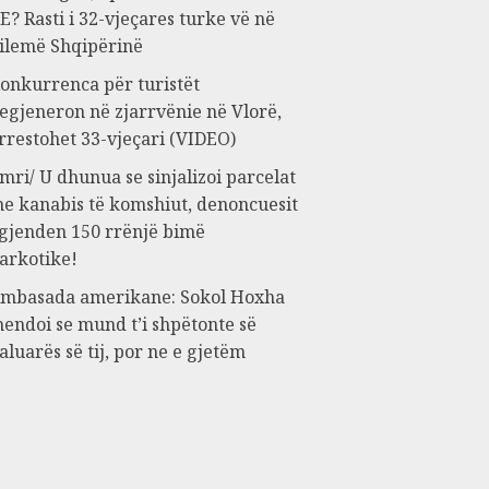
E? Rasti i 32-vjeçares turke vë në
ilemë Shqipërinë
onkurrenca për turistët
egjeneron në zjarrvënie në Vlorë,
rrestohet 33-vjeçari (VIDEO)
mri/ U dhunua se sinjalizoi parcelat
e kanabis të komshiut, denoncuesit
 gjenden 150 rrënjë bimë
arkotike!
mbasada amerikane: Sokol Hoxha
endoi se mund t’i shpëtonte së
aluarës së tij, por ne e gjetëm