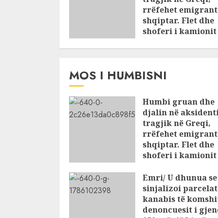
rrëfehet emigrant
shqiptar. Flet dhe
shoferi i kamionit
me të cilin u përpl
makina e viktima
AUGUST 7, 2026
MOS I HUMBISNI
Humbi gruan dhe
djalin në aksident
tragjik në Greqi,
rrëfehet emigrant
shqiptar. Flet dhe
shoferi i kamioni
të cilin u përplas
makina e viktima
Emri/ U dhunua se
sinjalizoi parcela
AUGUST 7, 2026
kanabis të komshi
denoncuesit i gje