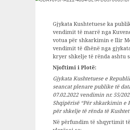
Gjykata Kushtetuese ka publi
vendimit të marrë nga Kuvendi
votua për shkarkimin e Ilir Me
vendimit të dhënë nga gjykat
kryer shkelje të rënda ashtu 
Njoftimi i Plotë:
Gjykata Kushtetuese e Republi
seancat plenare publike të dat
07.02.2022 vendimin nr. 55/2021
Shqipërisë “Për shkarkimin e P
për shkelje të rënda të Kushtet
Në përfundim të shqyrtimit të