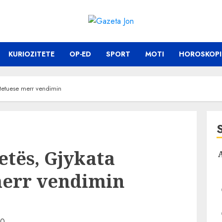
KURIOZITETE
OP-ED
SPORT
MOTI
HOROSKOPI
htetuese merr vendimin
etës, Gjykata
merr vendimin