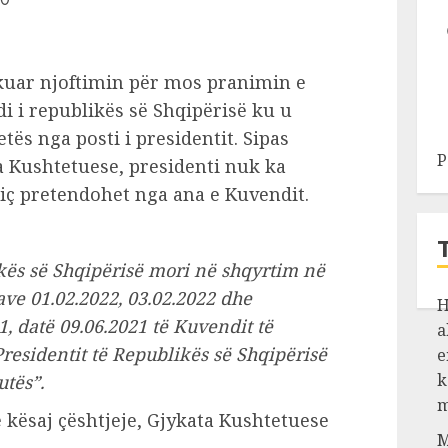
kuar njoftimin për mos pranimin e
 i republikës së Shqipërisë ku u
tës nga posti i presidentit. Sipas
P
a Kushtetuese, presidenti nuk ka
siç pretendohet nga ana e Kuvendit.
kës së Shqipërisë mori në shqyrtim në
ave 01.02.2022, 03.02.2022 dhe
H
, datë 09.06.2021 të Kuvendit të
a
residentit të Republikës së Shqipërisë
e
k
utës”.
m
 kësaj çështjeje, Gjykata Kushtetuese
M