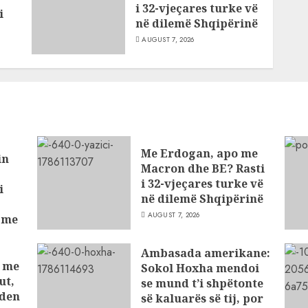
i 32-vjeçares turke vë
i
në dilemë Shqipërinë
AUGUST 7, 2026
as
ve
Me Erdogan, apo me
in
Macron dhe BE? Rasti
i 32-vjeçares turke vë
i
në dilemë Shqipërinë
AUGUST 7, 2026
t me
ve
Ambasada amerikane:
t me
Sokol Hoxha mendoi
ut,
se mund t’i shpëtonte
nden
së kaluarës së tij, por