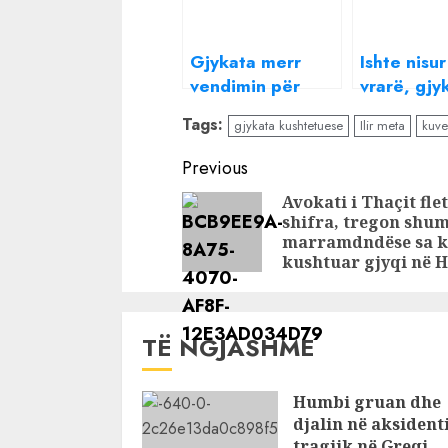
Gjykata merr
Ishte nisur
vendimin për
vrarë, gjy
Laert Haxhiun
merr vend
Tags:
gjykata kushtetuese
Ilir meta
kuve
për Damia
Sejkon
Continue
Previous
Reading
Avokati i Thaçit fle
shifra, tregon shu
marramdndëse sa 
kushtuar gjyqi në 
TË NGJASHME
Humbi gruan dhe
djalin në aksident
tragjik në Greqi,