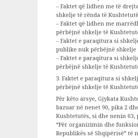
– Faktet që lidhen me të drej
shkelje të rënda të Kushtetutë
– Faktet që lidhen me marrëd
përbëjnë shkelje të Kushtetut
– Faktet e paraqitura si shke
publike nuk përbëjnë shkelje 
– Faktet e paraqitura si shkel
përbëjnë shkelje të Kushtetut
3. Faktet e paraqitura si shke
përbëjnë shkelje të Kushtetut
Për këto arsye, Gjykata Kusht
bazuar në nenet 90, pika 2 dhe
Kushtetutës, si dhe nenin 63, pi
“Për organizimin dhe funksio
Republikës së Shqipërisë” të 