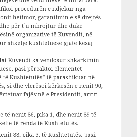
 ligjeve dhe vendimeve të miratuara.
ifikoi procedurën e ndjekur nga
onit hetimor, garantimin e së drejtës
r dhe për t`u mbrojtur dhe duke
sinë organizative të Kuvendit, në
sur shkelje kushtetuese gjatë kësaj
cilat Kuvendi ka vendosur shkarkimin
tuese, pasi përcaktoi elementet
ë të Kushtetutës” të parashikuar në
ës, si dhe vlerësoi kërkesën e nenit 90,
ërtetuar fajësinë e Presidentit, arriti
e të nenit 86, pika 1, dhe nenit 89 të
elje të rënda të Kushtetutës.
enit 88, pika 3, të Kushtetutës, pasi: