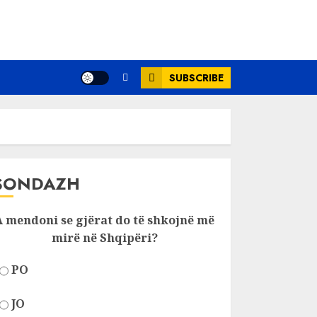
SUBSCRIBE
SONDAZH
A mendoni se gjërat do të shkojnë më
mirë në Shqipëri?
PO
JO