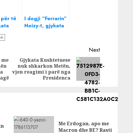
 për të
I dogji “Ferrarin”
kata
Noizy-t, gjykata
imin
merr vendimin
di
no
për Siar Kontin
Next
t me
Gjykata Kushtetuese
mën
nuk shkarkon Metën,
Previous
Next
ka
vjen reagimi i parë nga
post:
post:
Hagë
Presidenca
Me Erdogan, apo me
in
Macron dhe BE? Rasti