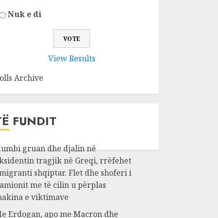
Nuk e di
View Results
olls Archive
TË FUNDIT
umbi gruan dhe djalin në
ksidentin tragjik në Greqi, rrëfehet
migranti shqiptar. Flet dhe shoferi i
amionit me të cilin u përplas
akina e viktimave
e Erdogan, apo me Macron dhe