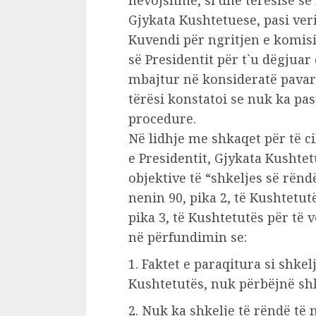
nevojshme, si dhe tërësisë së
Gjykata Kushtetuese, pasi ver
Kuvendi për ngritjen e komisi
së Presidentit për t`u dëgjua
mbajtur në konsideratë pavarë
tërësi konstatoi se nuk ka pa
procedure.
Në lidhje me shkaqet për të 
e Presidentit, Gjykata Kushte
objektive të “shkeljes së rënd
nenin 90, pika 2, të Kushtetut
pika 3, të Kushtetutës për të v
në përfundimin se:
1. Faktet e paraqitura si shkelj
Kushtetutës, nuk përbëjnë shk
2. Nuk ka shkelje të rëndë të n