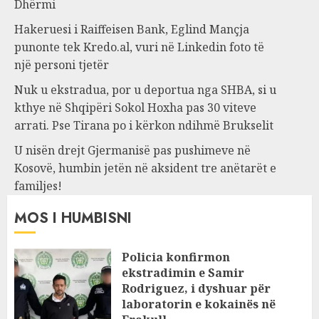
Dhërmi
Hakeruesi i Raiffeisen Bank, Eglind Mançja
punonte tek Kredo.al, vuri në Linkedin foto të
një personi tjetër
Nuk u ekstradua, por u deportua nga SHBA, si u
kthye në Shqipëri Sokol Hoxha pas 30 viteve
arrati. Pse Tirana po i kërkon ndihmë Brukselit
U nisën drejt Gjermanisë pas pushimeve në
Kosovë, humbin jetën në aksident tre anëtarët e
familjes!
MOS I HUMBISNI
Policia konfirmon
ekstradimin e Samir
Rodriguez, i dyshuar për
laboratorin e kokainës në