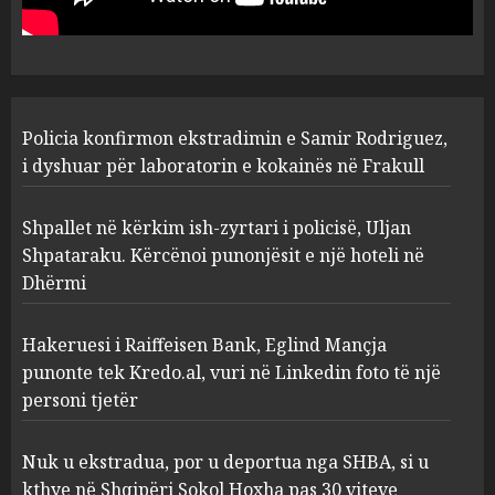
laboratorin e kokainës në
Frakull
1
AUGUST 7, 2026
Shpallet në kërkim ish-zyrtari
Policia konfirmon ekstradimin e Samir Rodriguez,
i policisë, Uljan Shpataraku.
Kërcënoi punonjësit e një
i dyshuar për laboratorin e kokainës në Frakull
hoteli në Dhërmi
2
AUGUST 7, 2026
Shpallet në kërkim ish-zyrtari i policisë, Uljan
Shpataraku. Kërcënoi punonjësit e një hoteli në
Dhërmi
Hakeruesi i Raiffeisen Bank,
Eglind Mançja punonte tek
Kredo.al, vuri në Linkedin
Hakeruesi i Raiffeisen Bank, Eglind Mançja
foto të një personi tjetër
punonte tek Kredo.al, vuri në Linkedin foto të një
3
AUGUST 7, 2026
personi tjetër
Nuk u ekstradua, por u
Nuk u ekstradua, por u deportua nga SHBA, si u
deportua nga SHBA, si u kthye
kthye në Shqipëri Sokol Hoxha pas 30 viteve