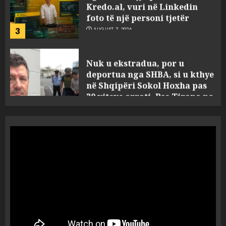
3
AUGUST 7, 2026
Nuk u ekstradua, por u
deportua nga SHBA, si u kthye
në Shqipëri Sokol Hoxha pas
30 viteve arrati. Pse Tirana po
i kërkon ndihmë Brukselit
4
AUGUST 7, 2026
U nisën drejt Gjermanisë pas
pushimeve në Kosovë, humbin
jetën në aksident tre anëtarët
e familjes!
5
AUGUST 7, 2026
Policia konfirmon
ekstradimin e Samir
Rodriguez, i dyshuar për