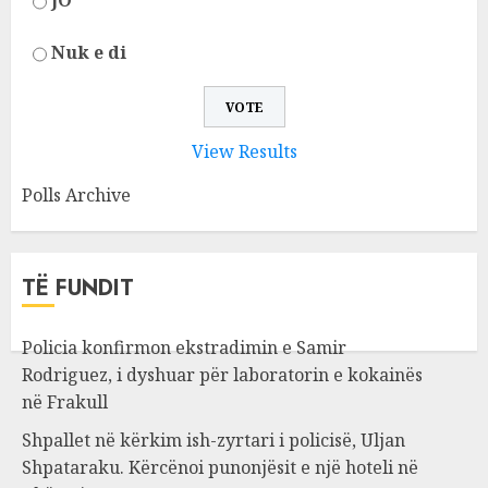
JO
Nuk e di
View Results
Polls Archive
TË FUNDIT
Policia konfirmon ekstradimin e Samir
Rodriguez, i dyshuar për laboratorin e kokainës
në Frakull
Shpallet në kërkim ish-zyrtari i policisë, Uljan
Shpataraku. Kërcënoi punonjësit e një hoteli në