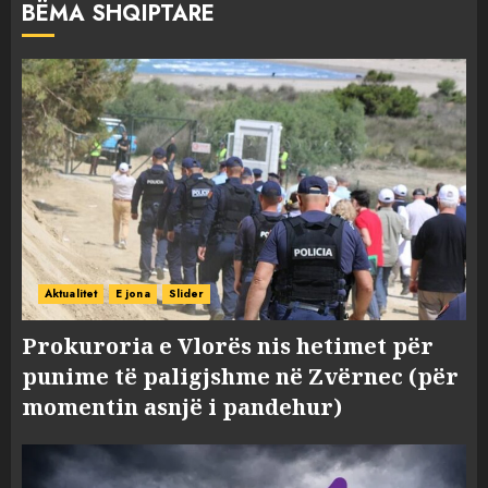
BËMA SHQIPTARE
Aktualitet
E jona
Slider
Prokuroria e Vlorës nis hetimet për
punime të paligjshme në Zvërnec (për
momentin asnjë i pandehur)