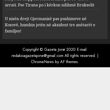
në Shqipëri Sokol Hoxha pas
arrati. Pse Tirana po i kërkon ndihmë Brukselit
30 viteve arrati. Pse Tirana po
i kërkon ndihmë Brukselit
4
U nisën drejt Gjermanisë pas pushimeve në
AUGUST 7, 2026
Kosovë, humbin jetën në aksident tre anëtarët e
U nisën drejt Gjermanisë pas
familjes!
pushimeve në Kosovë, humbin
jetën në aksident tre anëtarët
e familjes!
Copyright © Gazeta Jonë 2020 E-mail:
5
AUGUST 7, 2026
redaksiagazetajone@gmail.com All rights reserved.
|
ChromeNews
by AF themes.