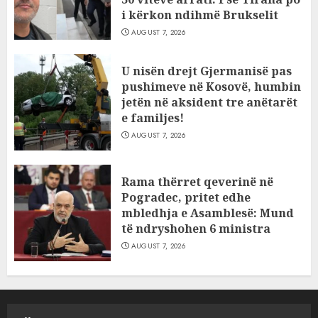
i kërkon ndihmë Brukselit
AUGUST 7, 2026
U nisën drejt Gjermanisë pas
pushimeve në Kosovë, humbin
jetën në aksident tre anëtarët
e familjes!
AUGUST 7, 2026
Rama thërret qeverinë në
Pogradec, pritet edhe
mbledhja e Asamblesë: Mund
të ndryshohen 6 ministra
AUGUST 7, 2026