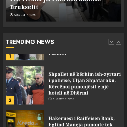
në aksident tre anëtarët e familjes!
AUGUST 7, 2026
Policia konfirmon
ekstradimin e Samir
Rodriguez, i dyshuar për
laboratorin e kokainës në
TRENDING NEWS
Frakull
1
AUGUST 7, 2026
Shpallet në kërkim ish-zyrtari
i policisë, Uljan Shpataraku.
Kërcënoi punonjësit e një
hoteli në Dhërmi
2
AUGUST 7, 2026
Hakeruesi i Raiffeisen Bank,
Eglind Mançja punonte tek
Kredo.al, vuri në Linkedin
foto të një personi tjetër