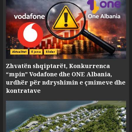
Aktualitet
E jona
Slider
Zhvatën shqiptarët, Konkurrenca
“mpin” Vodafone dhe ONE Albania,
urdhër për ndryshimin e çmimeve dhe
kontratave