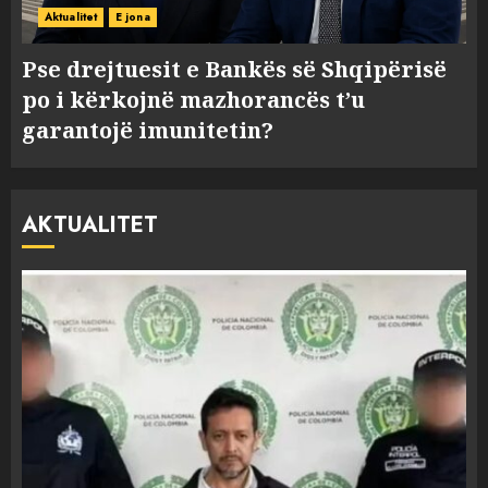
Aktualitet
E jona
Pse drejtuesit e Bankës së Shqipërisë
po i kërkojnë mazhorancës t’u
garantojë imunitetin?
AKTUALITET