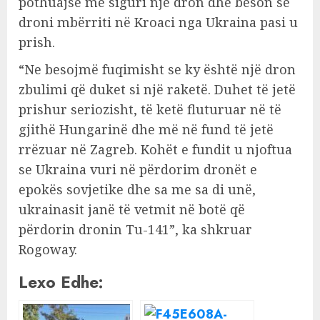
pothuajse me siguri një dron dhe beson se
droni mbërriti në Kroaci nga Ukraina pasi u
prish.
“Ne besojmë fuqimisht se ky është një dron
zbulimi që duket si një raketë. Duhet të jetë
prishur seriozisht, të ketë fluturuar në të
gjithë Hungarinë dhe më në fund të jetë
rrëzuar në Zagreb. Kohët e fundit u njoftua
se Ukraina vuri në përdorim dronët e
epokës sovjetike dhe sa me sa di unë,
ukrainasit janë të vetmit në botë që
përdorin dronin Tu-141”, ka shkruar
Rogoway.
Lexo Edhe: