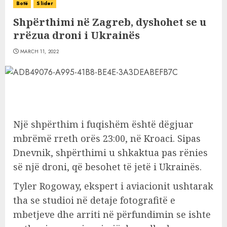
Botë
Slider
Shpërthimi në Zagreb, dyshohet se u
rrëzua droni i Ukrainës
MARCH 11, 2022
Një shpërthim i fuqishëm është dëgjuar
mbrëmë rreth orës 23:00, në Kroaci. Sipas
Dnevnik, shpërthimi u shkaktua pas rënies
së një droni, që besohet të jetë i Ukrainës.
Tyler Rogoway, ekspert i aviacionit ushtarak
tha se studioi në detaje fotografitë e
mbetjeve dhe arriti në përfundimin se ishte