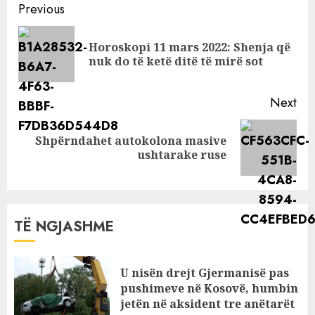
ushqime dhe
Continue
Previous
ndihma
Reading
Horoskopi 11 mars 2022: Shenja që
Pre
nuk do të ketë ditë të mirë sot
pos
Next
Shpërndahet autokolona masive
Next
ushtarake ruse
post:
TË NGJASHME
U nisën drejt Gjermanisë pas
pushimeve në Kosovë, humbin
jetën në aksident tre anëtarët