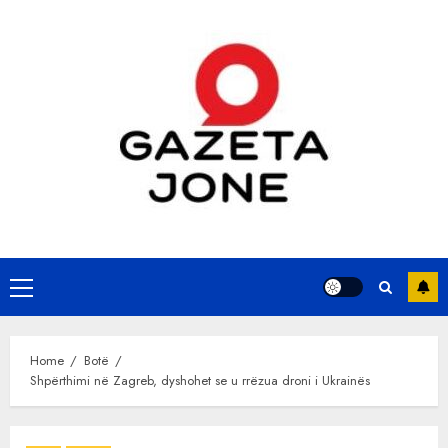
Skip
to
content
Primary
Menu
Home
Botë
Shpërthimi në Zagreb, dyshohet se u rrëzua droni i Ukrainës