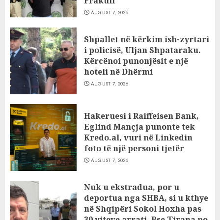
Frakull
AUGUST 7, 2026
Shpallet në kërkim ish-zyrtari
i policisë, Uljan Shpataraku.
Kërcënoi punonjësit e një
hoteli në Dhërmi
AUGUST 7, 2026
Hakeruesi i Raiffeisen Bank,
Eglind Mançja punonte tek
Kredo.al, vuri në Linkedin
foto të një personi tjetër
AUGUST 7, 2026
Nuk u ekstradua, por u
deportua nga SHBA, si u kthye
në Shqipëri Sokol Hoxha pas
30 viteve arrati. Pse Tirana po