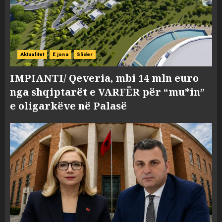
Aktualitet
E jona
Slider
IMPIANTI/ Qeveria, mbi 14 mln euro
nga shqiptarët e VARFËR për “mu*in”
e oligarkëve në Palasë