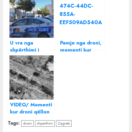
U vra nga
Pamje nga droni,
shpërthimi i
momenti kur
eksplozivit që po
arma amerikane
i vendoste një
bën “pluhur e hi”
makine i riu ende
tankun rus
i paidentifikuar,
dyshohet se ishte
pjesë e një grupi
kriminal.
VIDEO/ Momenti
Shënjestra…
kur droni qëllon
mbi palestinezët
Tags:
drom
shperthim
Zagreb
që po merrnin