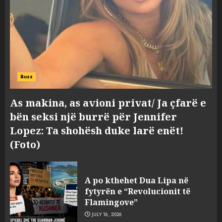
Buzz
As makina, as avioni privat/ Ja çfarë e
bën seksi një burrë për Jennifer
Lopez: Ta shohësh duke larë enët!
(Foto)
A po kthehet Dua Lipa në
fytyrën e “Revolucionit të
Flamingove”
JULY 16, 2026