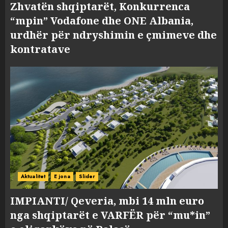
Zhvatën shqiptarët, Konkurrenca
“mpin” Vodafone dhe ONE Albania,
urdhër për ndryshimin e çmimeve dhe
kontratave
Aktualitet
E jona
Slider
IMPIANTI/ Qeveria, mbi 14 mln euro
nga shqiptarët e VARFËR për “mu*in”