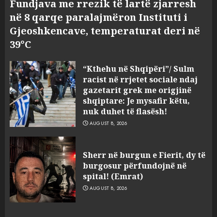
Fundjava me rrezik të lartë zjarresh
në 8 qarqe paralajmëron Instituti i
Gjeoshkencave, temperaturat deri në
39°C
“Kthehu në Shqipëri”/ Sulm
racist në rrjetet sociale ndaj
gazetarit grek me origjinë
shqiptare: Je mysafir këtu,
nuk duhet të flasësh!
AUGUST 8, 2026
Sherr në burgun e Fierit, dy të
burgosur përfundojnë në
spital! (Emrat)
AUGUST 8, 2026