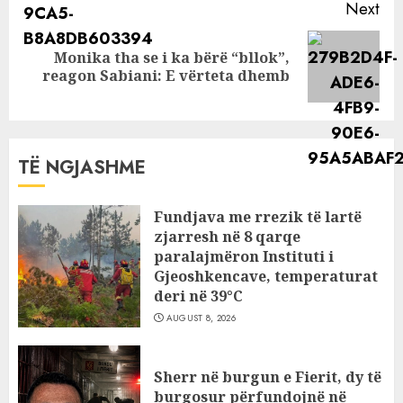
Next
Monika tha se i ka bërë “bllok”,
Next
reagon Sabiani: E vërteta dhemb
post:
TË NGJASHME
Fundjava me rrezik të lartë
zjarresh në 8 qarqe
paralajmëron Instituti i
Gjeoshkencave, temperaturat
deri në 39°C
AUGUST 8, 2026
Sherr në burgun e Fierit, dy të
burgosur përfundojnë në