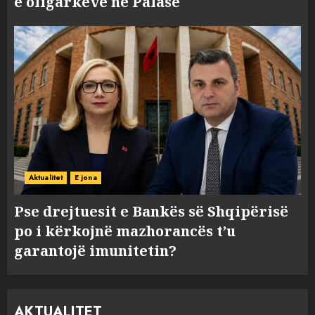
e oligarkëve në Palasë
Aktualitet
E jona
Pse drejtuesit e Bankës së Shqipërisë
po i kërkojnë mazhorancës t’u
garantojë imunitetin?
AKTUALITET