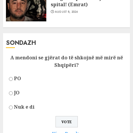
spital! (Emrat)
AUGUST 8, 2026
SONDAZH
A mendoni se gjërat do të shkojnë më mirë në
Shqipëri?
PO
JO
Nuk e di