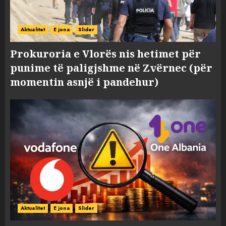
Aktualitet
E jona
Slider
Prokuroria e Vlorës nis hetimet për
punime të paligjshme në Zvërnec (për
momentin asnjë i pandehur)
Aktualitet
E jona
Slider