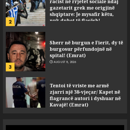
shqiptare: Je mysafir këtu,
nuk duhet të flasësh!
2
AUGUST 8, 2026
Sherr në burgun e Fierit, dy të
burgosur përfundojnë në
spital! (Emrat)
AUGUST 8, 2026
3
Tentoi të vriste me armë
zjarri një 38-vjeçar/ Kapet në
flagrancë autori i dyshuar në
Kavajë! (Emrat)
4
AUGUST 8, 2026
Tritol lokalit të Noizyt në