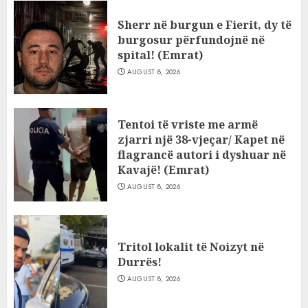
Sherr në burgun e Fierit, dy të
burgosur përfundojnë në
spital! (Emrat)
AUGUST 8, 2026
Tentoi të vriste me armë
zjarri një 38-vjeçar/ Kapet në
flagrancë autori i dyshuar në
Kavajë! (Emrat)
AUGUST 8, 2026
Tritol lokalit të Noizyt në
Durrës!
AUGUST 8, 2026