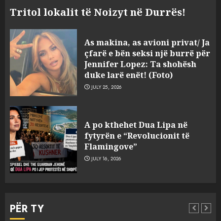
Tritol lokalit të Noizyt në Durrës!
As makina, as avioni privat/ Ja
çfarë e bën seksi një burrë për
Jennifer Lopez: Ta shohësh
duke larë enët! (Foto)
JULY 25, 2026
Sherr në burgun e Fierit, dy të
A po kthehet Dua Lipa në
burgosur përfundojnë në
fytyrën e “Revolucionit të
spital! (Emrat)
Flamingove”
AUGUST 8, 2026
3
JULY 16, 2026
Tentoi të vriste me armë
zjarri një 38-vjeçar/ Kapet në
PËR TY
flagrancë autori i dyshuar në
Kavajë! (Emrat)