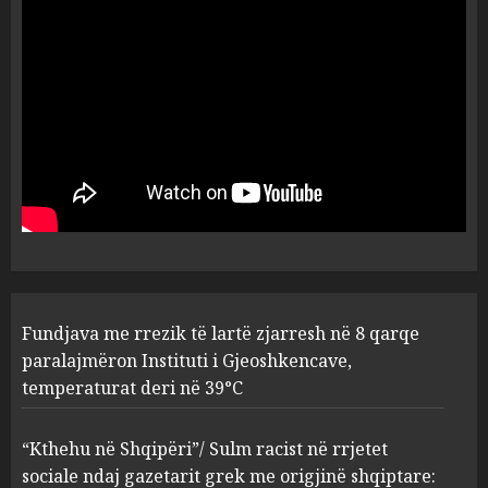
Durrës!
AUGUST 8, 2026
5
Fundjava me rrezik të lartë
zjarresh në 8 qarqe
paralajmëron Instituti i
Gjeoshkencave, temperaturat
deri në 39°C
1
AUGUST 8, 2026
“Kthehu në Shqipëri”/ Sulm
Fundjava me rrezik të lartë zjarresh në 8 qarqe
racist në rrjetet sociale ndaj
gazetarit grek me origjinë
paralajmëron Instituti i Gjeoshkencave,
shqiptare: Je mysafir këtu,
temperaturat deri në 39°C
nuk duhet të flasësh!
2
AUGUST 8, 2026
“Kthehu në Shqipëri”/ Sulm racist në rrjetet
sociale ndaj gazetarit grek me origjinë shqiptare:
Sherr në burgun e Fierit, dy të