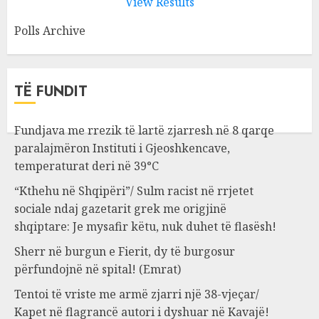
View Results
Polls Archive
TË FUNDIT
Fundjava me rrezik të lartë zjarresh në 8 qarqe
paralajmëron Instituti i Gjeoshkencave,
temperaturat deri në 39°C
“Kthehu në Shqipëri”/ Sulm racist në rrjetet
sociale ndaj gazetarit grek me origjinë
shqiptare: Je mysafir këtu, nuk duhet të flasësh!
Sherr në burgun e Fierit, dy të burgosur
përfundojnë në spital! (Emrat)
Tentoi të vriste me armë zjarri një 38-vjeçar/
Kapet në flagrancë autori i dyshuar në Kavajë!