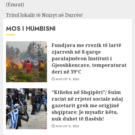
(Emrat)
Tritol lokalit të Noizyt në Durrës!
MOS I HUMBISNI
Fundjava me rrezik të lartë
zjarresh në 8 qarqe
paralajmëron Instituti i
Gjeoshkencave, temperaturat
deri në 39°C
AUGUST 8, 2026
“Kthehu në Shqipëri”/ Sulm
racist në rrjetet sociale ndaj
gazetarit grek me origjinë
shqiptare: Je mysafir këtu,
nuk duhet të flasësh!
AUGUST 8, 2026