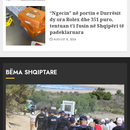
“Ngecin” në portin e Durrësit
dy ora Rolex dhe 351 puro,
tentuan t’i fusin në Shqipëri të
padeklaruara
AUGUST 8, 2026
BËMA SHQIPTARE