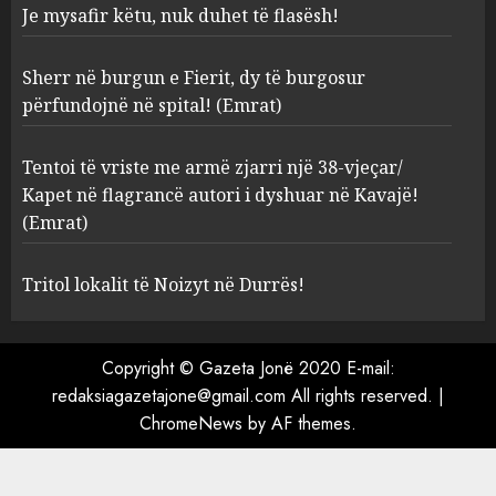
Je mysafir këtu, nuk duhet të flasësh!
burgosur përfundojnë në
spital! (Emrat)
Sherr në burgun e Fierit, dy të burgosur
AUGUST 8, 2026
3
përfundojnë në spital! (Emrat)
Tentoi të vriste me armë
Tentoi të vriste me armë zjarri një 38-vjeçar/
zjarri një 38-vjeçar/ Kapet në
Kapet në flagrancë autori i dyshuar në Kavajë!
flagrancë autori i dyshuar në
(Emrat)
Kavajë! (Emrat)
4
AUGUST 8, 2026
Tritol lokalit të Noizyt në Durrës!
Tritol lokalit të Noizyt në
Copyright © Gazeta Jonë 2020 E-mail:
Durrës!
redaksiagazetajone@gmail.com All rights reserved.
|
AUGUST 8, 2026
ChromeNews
by AF themes.
5