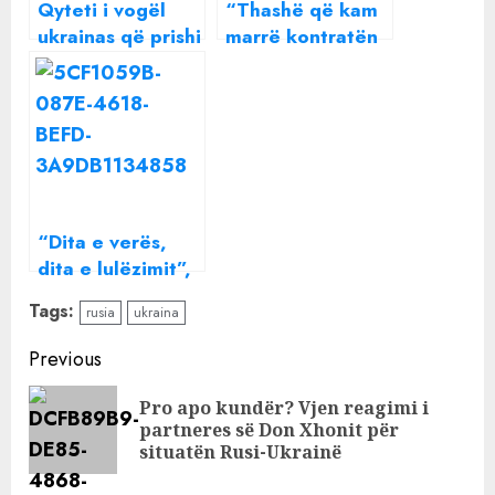
Qyteti i vogël
“Thashë që kam
ukrainas që prishi
marrë kontratën
planet e mëdha
ende pa e
të Rusisë
marrë”, A e ka
marrë Arjola
Demiri shtëpinë
pas daljes nga
‘BBV’
“Dita e verës,
dita e lulëzimit”,
Berisha në
Tags:
rusia
ukraina
Elbasan: Pranverë
e bashkimit të
Continue
Previous
demokratëve
Reading
Pro apo kundër? Vjen reagimi i
Pre
partneres së Don Xhonit për
pos
situatën Rusi-Ukrainë