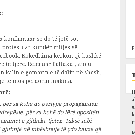
 konfirmuar se do të jetë sot
 protestuar kundër rritjes së
P
acebook, Kokëdhima kërkon që bashkë
ë të tjerë. Referuar Ballukut, ajo u
n kalin e gomarin e të dalin në shesh,
 që të mos përdorin makina.
arë:
H
a
i, për sa kohë do përtypë propagandën
e
adrejtësie, për sa kohë do lërë opozitën
k
 çmimet e gjithçka tjetër. Taksë mbi
m
 gjithnjë në mbështetje të çdo kauze që
M