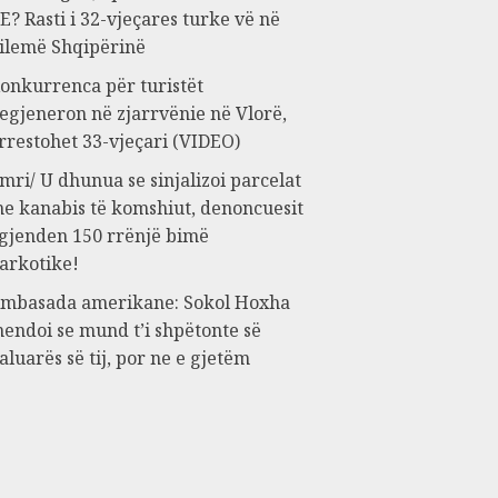
E? Rasti i 32-vjeçares turke vë në
ilemë Shqipërinë
onkurrenca për turistët
egjeneron në zjarrvënie në Vlorë,
rrestohet 33-vjeçari (VIDEO)
mri/ U dhunua se sinjalizoi parcelat
e kanabis të komshiut, denoncuesit
 gjenden 150 rrënjë bimë
arkotike!
mbasada amerikane: Sokol Hoxha
endoi se mund t’i shpëtonte së
aluarës së tij, por ne e gjetëm