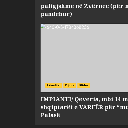
paligjshme në Zvërnec (për 
pandehur)
Aktualitet
E jona
Slider
IMPIANTI/ Qeveria, mbi 14 m
shqiptarët e VARFËR për “mu
Palasë