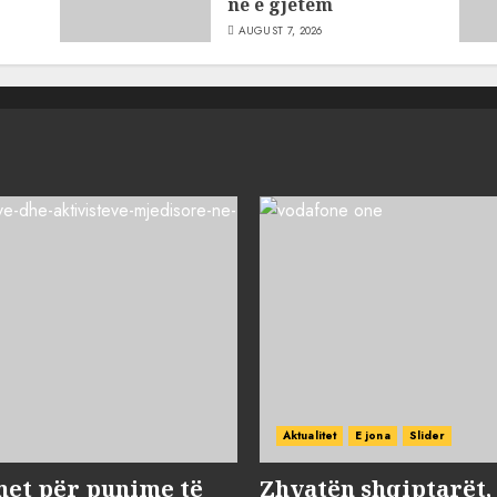
ne e gjetëm
AUGUST 7, 2026
Aktualitet
E jona
Slider
met për punime të
Zhvatën shqiptarët