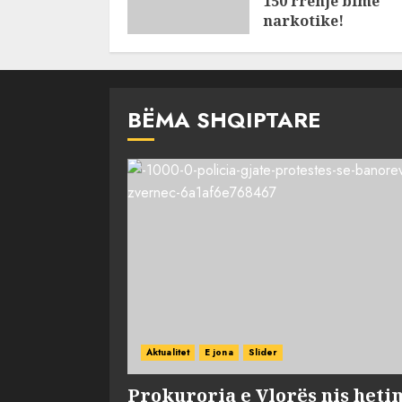
150 rrënjë bimë
narkotike!
AUGUST 7, 2026
BËMA SHQIPTARE
Aktualitet
E jona
Slider
Prokuroria e Vlorës nis heti