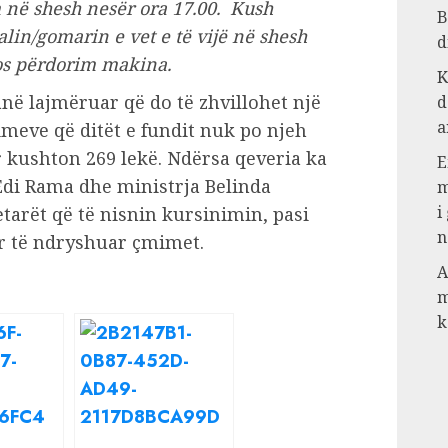
m në shesh nesër ora 17.00. Kush
B
lin/gomarin e vet e të vijë në shesh
d
os përdorim makina.
K
anë lajmëruar që do të zhvillohet një
d
a
imeve që ditët e fundit nuk po njeh
tër kushton 269 lekë. Ndërsa qeveria ka
E
 Edi Rama dhe ministrja Belinda
m
i
tarët që të nisnin kursinimin, pasi
n
r të ndryshuar çmimet.
A
m
k