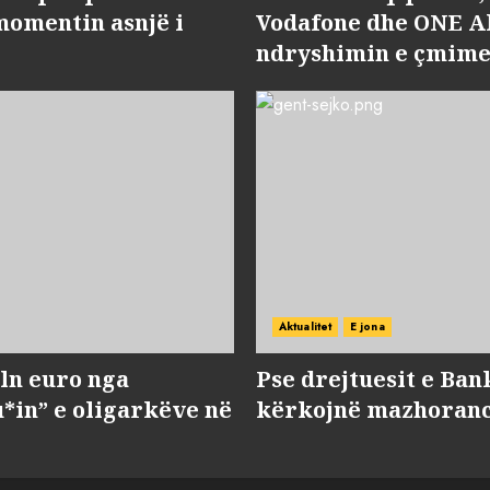
momentin asnjë i
Vodafone dhe ONE Al
ndryshimin e çmime
Aktualitet
E jona
ln euro nga
Pse drejtuesit e Ban
*in” e oligarkëve në
kërkojnë mazhorancë