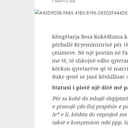
MARCH 9, 2022
Këngëtarja Besa Kokëdhima ka
përballë Kryeministrisë për të
çmimeve. Në një postim në F
me të, të shkojnë edhe qytetar
kërkon qytetarëve që të marri
duke qenë se janë këshilluar
Statusi i plotë një ditë më p
Për sa kohë do mbajë shqiptar
e pranojë çdo lloj prapësie e p
le* e li, kështu do veprojnë me
taksë e konçension mbi ppp. Si