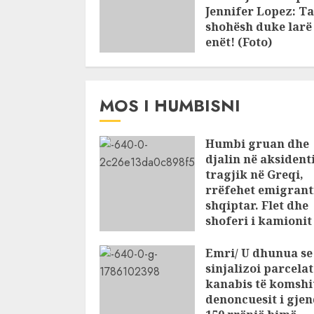
Jennifer Lopez: Ta
shohësh duke larë
enët! (Foto)
JULY 25, 2026
MOS I HUMBISNI
Humbi gruan dhe
djalin në aksident
tragjik në Greqi,
rrëfehet emigrant
shqiptar. Flet dhe
shoferi i kamioni
të cilin u përplas
makina e viktima
Emri/ U dhunua se
sinjalizoi parcela
AUGUST 7, 2026
kanabis të komshi
denoncuesit i gje