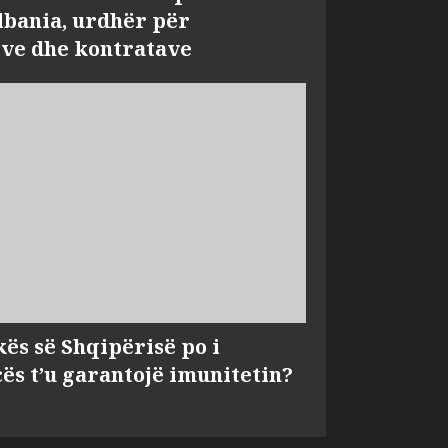
bania, urdhër për
ve dhe kontratave
kës së Shqipërisë po i
s t’u garantojë imunitetin?