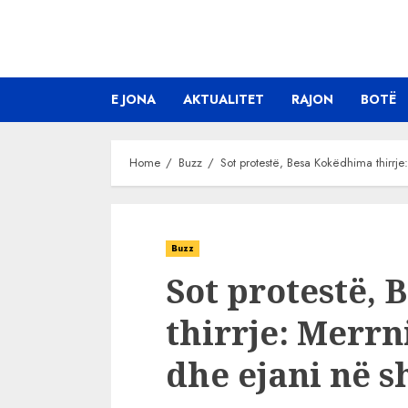
Skip
to
content
E JONA
AKTUALITET
RAJON
BOTË
Home
Buzz
Sot protestë, Besa Kokëdhima thirrje
Buzz
Sot protestë,
thirrje: Merrn
dhe ejani në s