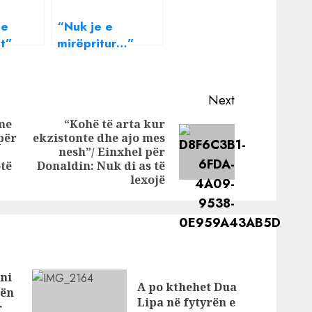
 e
“Nuk je e
it”
mirëpritur…”
simit
Besa tregon
im:
bullizmin që ka
ithë
përjetuar në
Next
Angli
me
“Kohë të arta kur
për
ekzistonte dhe ajo mes
Previous
Next
nesh”/ Einxhel për
post:
post:
otë
Donaldin: Nuk di as të
lexojë
ni
A po kthehet Dua
bën
Lipa në fytyrën e
r