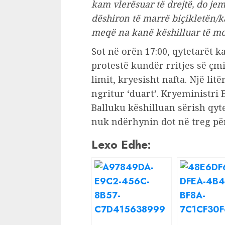
kam vlerësuar të drejtë, do je
dëshiron të marrë biçikletën/ka
meqë na kanë këshilluar të m
Sot në orën 17:00, qytetarët k
protestë kundër rritjes së çm
limit, kryesisht nafta. Një li
ngritur ‘duart’. Kryeministri
Balluku këshilluan sërish qyte
nuk ndërhynin dot në treg pë
Lexo Edhe: