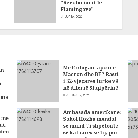
“Revolucionit të
Flamingove”
JULY 16, 2026
Me Erdogan, apo me
in
Macron dhe BE? Rasti
i 32-vjeçares turke vë
i
në dilemë Shqipërinë
AUGUST 7, 2026
t me
ve
Ambasada amerikane:
t me
Sokol Hoxha mendoi
ut,
se mund t’i shpëtonte
nden
së kaluarës së tij, por