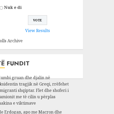
Nuk e di
View Results
olls Archive
TË FUNDIT
umbi gruan dhe djalin në
ksidentin tragjik në Greqi, rrëfehet
migranti shqiptar. Flet dhe shoferi i
amionit me të cilin u përplas
akina e viktimave
e Erdogan, apo me Macron dhe