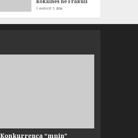
kokainës në Frakull
AUGUST 7, 2026
, Konkurrenca “mpin”