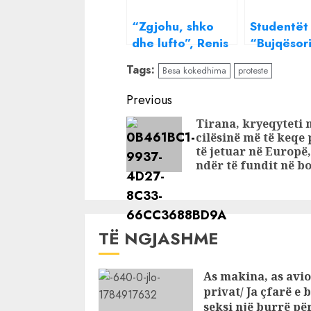
“Zgjohu, shko
Studentët
dhe lufto”, Renis
“Bujqësor
Gjoka dhe Big
bojkot më
Tags:
Besa kokedhima
proteste
Basta thirrje
dhe marsh
popullit për
Ejani të gj
Continue
Previous
protestë
këtu
Reading
Tirana, kryeqyteti 
cilësinë më të keqe 
të jetuar në Europë,
ndër të fundit në b
TË NGJASHME
As makina, as avio
privat/ Ja çfarë e 
seksi një burrë pë