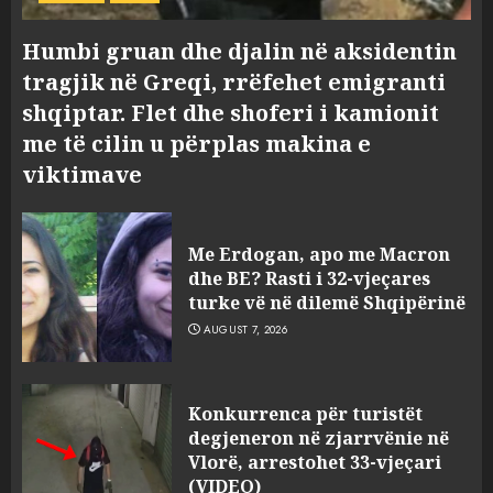
Humbi gruan dhe djalin në aksidentin
tragjik në Greqi, rrëfehet emigranti
shqiptar. Flet dhe shoferi i kamionit
me të cilin u përplas makina e
viktimave
Me Erdogan, apo me Macron
dhe BE? Rasti i 32-vjeçares
turke vë në dilemë Shqipërinë
AUGUST 7, 2026
Konkurrenca për turistët
degjeneron në zjarrvënie në
Vlorë, arrestohet 33-vjeçari
(VIDEO)