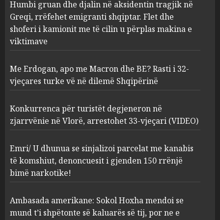
Humbi gruan dhe djalin në aksidentin tragjik në
dhe BE? Rasti i 32-vjeçares
Greqi, rrëfehet emigranti shqiptar. Flet dhe
turke vë në dilemë Shqipërinë
shoferi i kamionit me të cilin u përplas makina e
AUGUST 7, 2026
2
viktimave
Me Erdogan, apo me Macron dhe BE? Rasti i 32-
Konkurrenca për turistët
vjeçares turke vë në dilemë Shqipërinë
degjeneron në zjarrvënie në
Vlorë, arrestohet 33-vjeçari
(VIDEO)
Konkurrenca për turistët degjeneron në
3
AUGUST 7, 2026
zjarrvënie në Vlorë, arrestohet 33-vjeçari (VIDEO)
Emri/ U dhunua se sinjalizoi
Emri/ U dhunua se sinjalizoi parcelat me kanabis
parcelat me kanabis të
të komshiut, denoncuesit i gjenden 150 rrënjë
komshiut, denoncuesit i
bimë narkotike!
gjenden 150 rrënjë bimë
narkotike!
4
Ambasada amerikane: Sokol Hoxha mendoi se
AUGUST 7, 2026
mund t’i shpëtonte së kaluarës së tij, por ne e