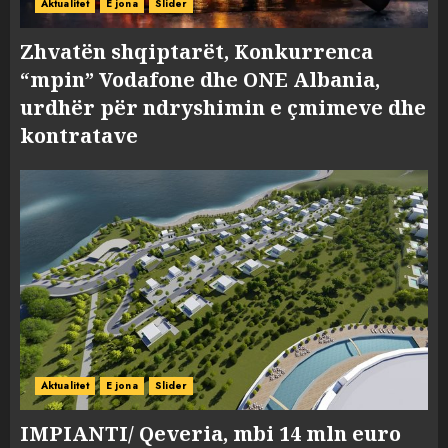
Aktualitet
E jona
Slider
Zhvatën shqiptarët, Konkurrenca
“mpin” Vodafone dhe ONE Albania,
urdhër për ndryshimin e çmimeve dhe
kontratave
Aktualitet
E jona
Slider
IMPIANTI/ Qeveria, mbi 14 mln euro