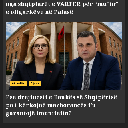
nga shqiptarët e VARFËR për “mu*in”
e oligarkëve në Palasë
Aktualitet
E jona
Pse drejtuesit e Bankës së Shqipërisë
po i kërkojnë mazhorancës t’u
garantojë imunitetin?