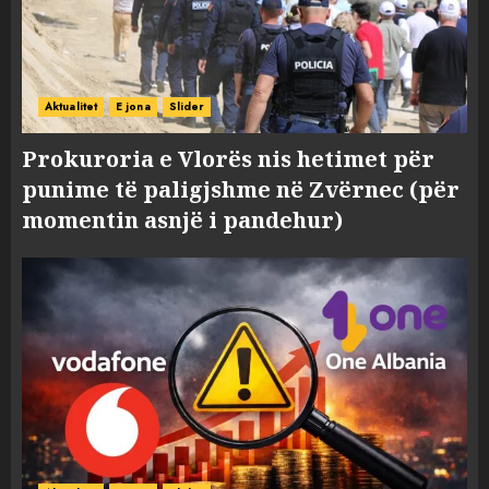
Aktualitet
E jona
Slider
Prokuroria e Vlorës nis hetimet për
punime të paligjshme në Zvërnec (për
momentin asnjë i pandehur)