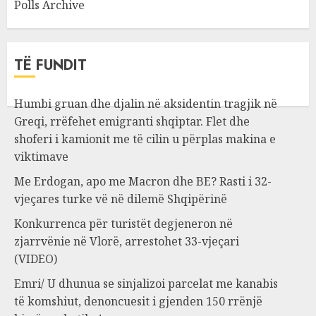
Polls Archive
TË FUNDIT
Humbi gruan dhe djalin në aksidentin tragjik në
Greqi, rrëfehet emigranti shqiptar. Flet dhe
shoferi i kamionit me të cilin u përplas makina e
viktimave
Me Erdogan, apo me Macron dhe BE? Rasti i 32-
vjeçares turke vë në dilemë Shqipërinë
Konkurrenca për turistët degjeneron në
zjarrvënie në Vlorë, arrestohet 33-vjeçari
(VIDEO)
Emri/ U dhunua se sinjalizoi parcelat me kanabis
të komshiut, denoncuesit i gjenden 150 rrënjë