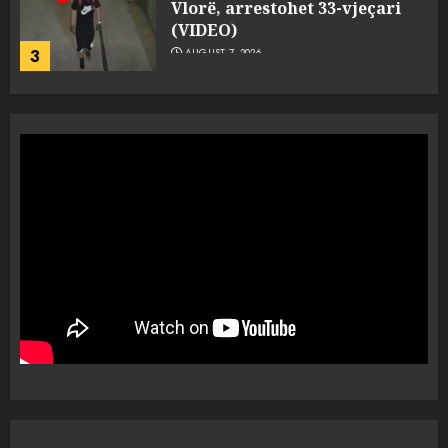
komshiut, denoncuesit i
gjenden 150 rrënjë bimë
narkotike!
4
AUGUST 7, 2026
Ambasada amerikane: Sokol
Hoxha mendoi se mund t’i
shpëtonte së kaluarës së tij,
por ne e gjetëm
5
AUGUST 7, 2026
Humbi gruan dhe djalin në
aksidentin tragjik në Greqi,
rrëfehet emigranti shqiptar.
Flet dhe shoferi i kamionit me
të cilin u përplas makina e
1
viktimave
AUGUST 7, 2026
Me Erdogan, apo me Macron