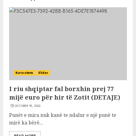
Kuriozitete
Slider
I riu shqiptar fal borxhin prej 77
mijë euro për hir të Zotit (DETAJE)
OCTOBER 18, 2022
Punët e mira nuk kanë te ndalur e një punë te
mirë ka bërë...