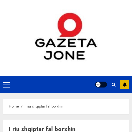
Skip
to
content
Primary
Menu
Home
I riu shqiptar fal borxhin
I riu shqiptar fal borxhin