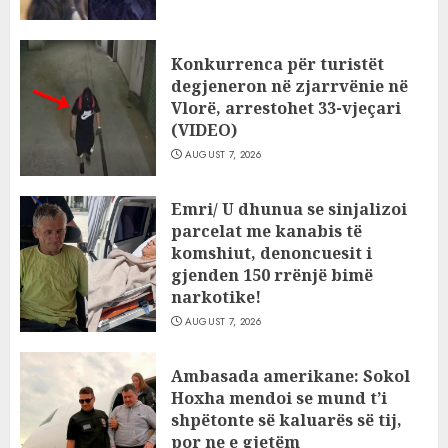
Konkurrenca për turistët
degjeneron në zjarrvënie në
Vlorë, arrestohet 33-vjeçari
(VIDEO)
AUGUST 7, 2026
Emri/ U dhunua se sinjalizoi
parcelat me kanabis të
komshiut, denoncuesit i
gjenden 150 rrënjë bimë
narkotike!
AUGUST 7, 2026
Ambasada amerikane: Sokol
Hoxha mendoi se mund t’i
shpëtonte së kaluarës së tij,
por ne e gjetëm