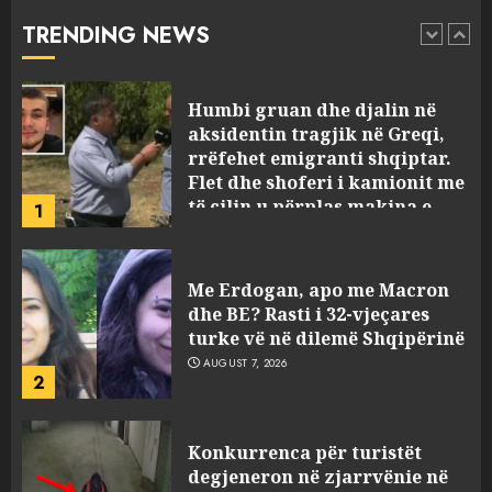
Flet dhe shoferi i kamionit me
TRENDING NEWS
të cilin u përplas makina e
1
viktimave
AUGUST 7, 2026
Me Erdogan, apo me Macron
dhe BE? Rasti i 32-vjeçares
turke vë në dilemë Shqipërinë
AUGUST 7, 2026
2
Konkurrenca për turistët
degjeneron në zjarrvënie në
Vlorë, arrestohet 33-vjeçari
(VIDEO)
3
AUGUST 7, 2026
Emri/ U dhunua se sinjalizoi
parcelat me kanabis të