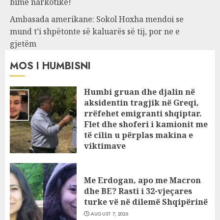
bimë narkotike!
Ambasada amerikane: Sokol Hoxha mendoi se
mund t’i shpëtonte së kaluarës së tij, por ne e
gjetëm
MOS I HUMBISNI
Humbi gruan dhe djalin në
aksidentin tragjik në Greqi,
rrëfehet emigranti shqiptar.
Flet dhe shoferi i kamionit me
të cilin u përplas makina e
viktimave
AUGUST 7, 2026
Me Erdogan, apo me Macron
dhe BE? Rasti i 32-vjeçares
turke vë në dilemë Shqipërinë
AUGUST 7, 2026