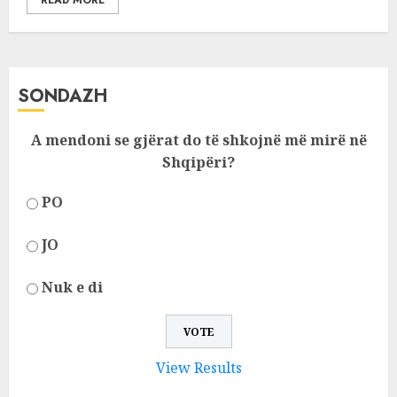
READ MORE
SONDAZH
A mendoni se gjërat do të shkojnë më mirë në
Shqipëri?
PO
JO
Nuk e di
View Results