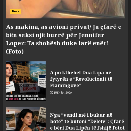
Buzz
As makina, as avioni privat/ Ja çfarë e
bën seksi një burrë për Jennifer
Lopez: Ta shohësh duke larë enët!
(Foto)
A po kthehet Dua Lipa në
fytyrën e “Revolucionit të
Flamingove”
JULY 16, 2026
Konkurrenca për turistët
Nga “vendi më i bukur në
degjeneron në zjarrvënie në
botë” te butoni “Delete”: Çfarë
Vlorë, arrestohet 33-vjeçari
e bëri Dua Lipën të fshijë fotot
(VIDEO)