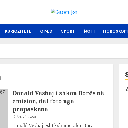
KURIOZITETE
OP-ED
SPORT
MOTI
HOROSKOPI
n
Donald Veshaj i shkon Borës në
emision, del foto nga
prapaskena
APRIL 14, 2022
Donald Veshaj është shumë afër Bora