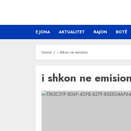
Skip
to
content
E JONA
AKTUALITET
RAJON
BOTË
Home
i shkon ne emision
i shkon ne emisio