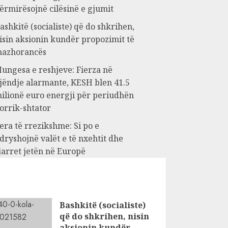
ërmirësojnë cilësinë e gjumit
ashkitë (socialiste) që do shkrihen,
isin aksionin kundër propozimit të
azhorancës
ungesa e reshjeve: Fierza në
jëndje alarmante, KESH blen 41.5
ilionë euro energji për periudhën
orrik-shtator
era të rrezikshme: Si po e
dryshojnë valët e të nxehtit dhe
jarret jetën në Europë
Bashkitë (socialiste)
që do shkrihen, nisin
aksionin kundër