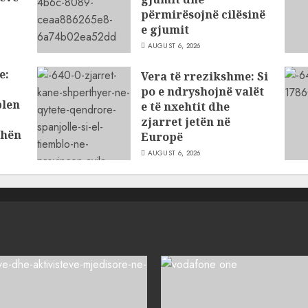
përmirësojnë cilësinë
e gjumit
AUGUST 6, 2026
e:
Vera të rrezikshme: Si
po e ndryshojnë valët
blen
e të nxehtit dhe
zjarret jetën në
dhën
Europë
AUGUST 6, 2026