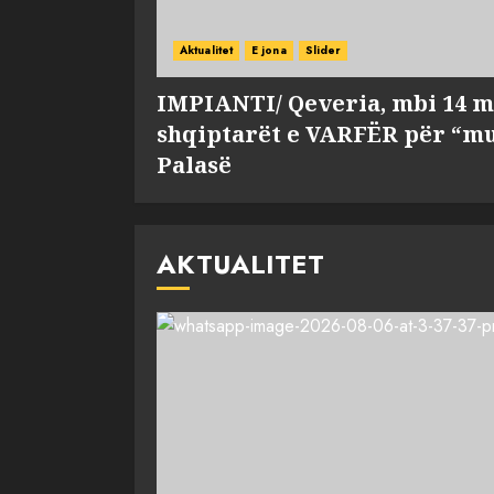
Aktualitet
E jona
Slider
IMPIANTI/ Qeveria, mbi 14 m
shqiptarët e VARFËR për “mu
Palasë
AKTUALITET