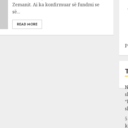
Zemanit. Ai ka konfirmuar së fundmi se
së...
READ MORE
P
N
s
“
s
5
k