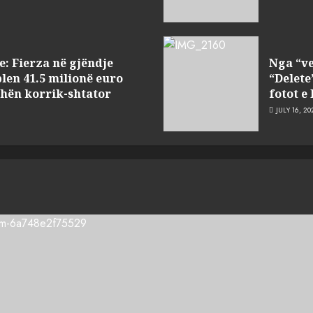
: Fierza në gjëndje
Nga “ve
len 41.5 milionë euro
“Delete
dhën korrik-shtator
fotot e
JULY 16, 20
te) që do shkrihen, nisin aksionin kundër propozimit