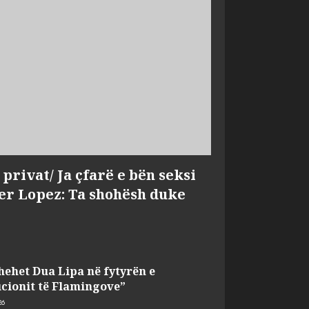
privat/ Ja çfarë e bën seksi
fer Lopez: Ta shohësh duke
hehet Dua Lipa në fytyrën e
cionit të Flamingove”
26