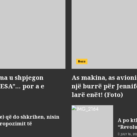
Buzz
ma u shpjegon
As makina, as avioni 
BESA”… por a e
një burrë për Jenni
larë enët! (Foto)
e) që do shkrihen, nisin
A po kt
ropozimit të
“Revolu
JULY 16, 20