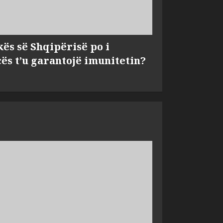
kës së Shqipërisë po i
s t’u garantojë imunitetin?