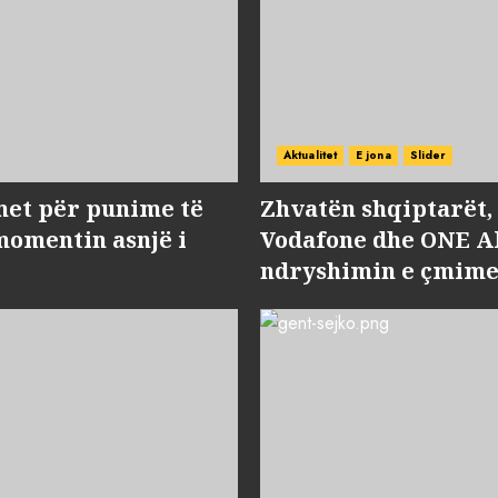
Aktualitet
E jona
Slider
met për punime të
Zhvatën shqiptarët
momentin asnjë i
Vodafone dhe ONE Al
ndryshimin e çmime