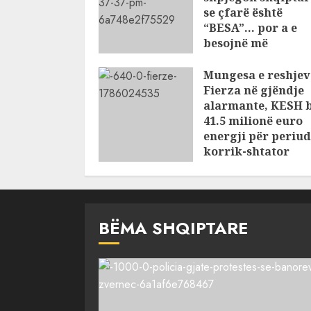
se çfarë është
“BESA”… por a e
besojnë më
shqiptarët?
Mungesa e reshjev
AUGUST 6, 2026
Fierza në gjëndje
alarmante, KESH 
41.5 milionë euro
energji për periu
korrik-shtator
AUGUST 6, 2026
BËMA SHQIPTARE