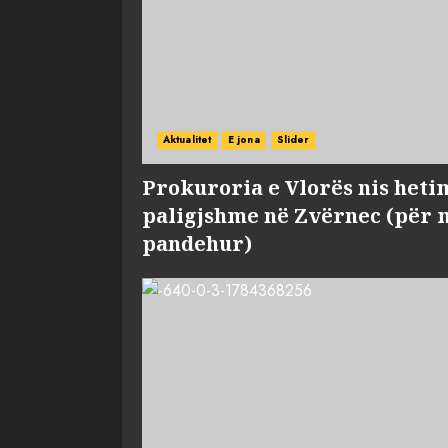
Aktualitet
E jona
Slider
Prokuroria e Vlorës nis heti
paligjshme në Zvërnec (për 
pandehur)