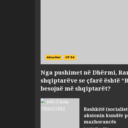
Aktualitet
OP-Ed
Nga pushimet në Dhërmi, Ra
shqiptarëve se çfarë është “
besojnë më shqiptarët?
Bashkitë (socialist
aksionin kundër p
mazhorancës