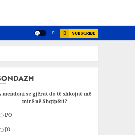
SUBSCRIBE
SONDAZH
A mendoni se gjërat do të shkojnë më
mirë në Shqipëri?
PO
JO