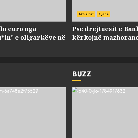
Aktualitet
E jona
ln euro nga
Pse drejtuesit e Ban
*in” e oligarkëve në
kërkojnë mazhorancë
BUZZ