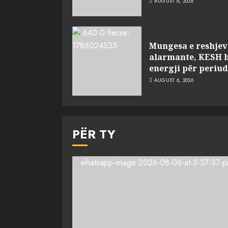
AUGUST 6, 2026
Mungesa e reshjeve
alarmante, KESH b
energji për periu
AUGUST 6, 2026
PËR TY
Bashkitë (socialis
AUGUST 6, 2026
3