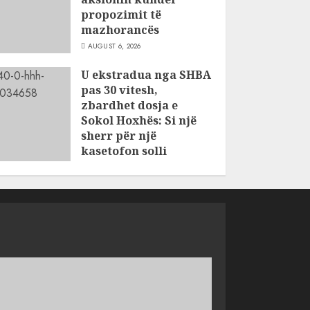
propozimit të
mazhorancës
AUGUST 6, 2026
U ekstradua nga SHBA
pas 30 vitesh,
zbardhet dosja e
Sokol Hoxhës: Si një
sherr për një
kasetofon solli
vrasjen e dy
vëllezërve në Patos
AUGUST 6, 2026