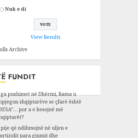
Nuk e di
View Results
olls Archive
TË FUNDIT
ga pushimet në Dhërmi, Rama u
hpjegon shqiptarëve se çfarë është
BESA”… por a e besojnë më
hqiptarët?
 pije që ndihmojnë në uljen e
ortizolit para gjumit dhe