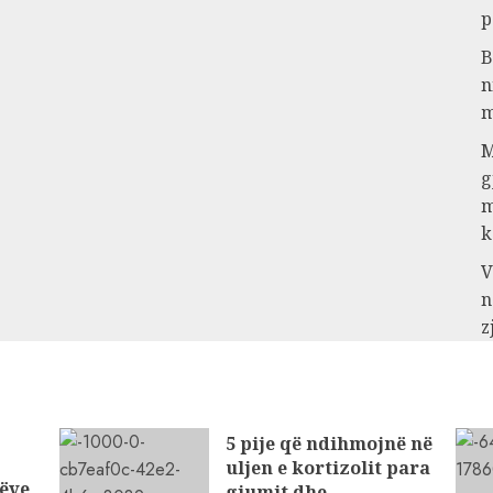
p
B
n
m
M
g
m
k
V
n
z
5 pije që ndihmojnë në
uljen e kortizolit para
ëve
gjumit dhe