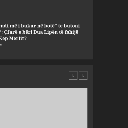
ndi më i bukur në botë” te butoni
”: Çfarë e bëri Dua Lipën të fshijë
 Kep Merlit?
26
 të mazhorancës