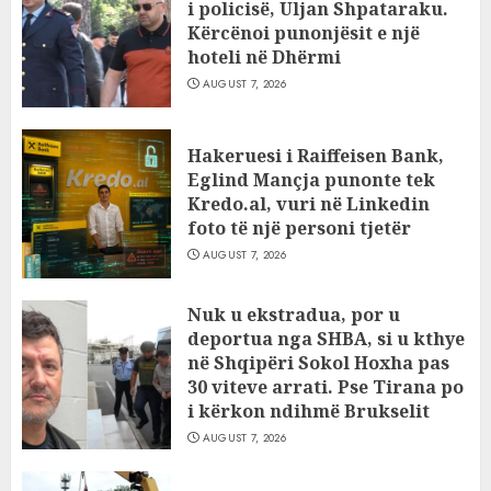
i policisë, Uljan Shpataraku.
Kërcënoi punonjësit e një
hoteli në Dhërmi
AUGUST 7, 2026
Hakeruesi i Raiffeisen Bank,
Eglind Mançja punonte tek
Kredo.al, vuri në Linkedin
foto të një personi tjetër
AUGUST 7, 2026
Nuk u ekstradua, por u
deportua nga SHBA, si u kthye
në Shqipëri Sokol Hoxha pas
30 viteve arrati. Pse Tirana po
i kërkon ndihmë Brukselit
AUGUST 7, 2026