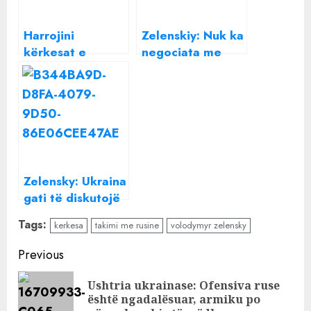
Harrojini
Zelenskiy: Nuk ka
kërkesat e
negociata me
fansave të
Rusinë në
Malumas,
Bjellorusi!
kërkesa e dy
tifozeve për
Ronaldon
llahtaris rrjetin
Zelensky: Ukraina
gati të diskutojë
armëpushimin me
Tags:
kerkesa
takimi me rusine
volodymyr zelensky
Rusinë
Continue
Previous
Reading
Ushtria ukrainase: Ofensiva ruse
Pre
është ngadalësuar, armiku po