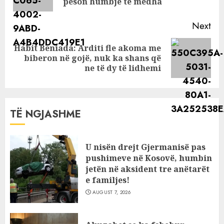
pos
pëson humbje të mëdha
Next
Habit Beniada: Arditi fle akoma me
Next
biberon në gojë, nuk ka shans që
post:
ne të dy të lidhemi
TË NGJASHME
U nisën drejt Gjermanisë pas
pushimeve në Kosovë, humbin
jetën në aksident tre anëtarët
e familjes!
AUGUST 7, 2026