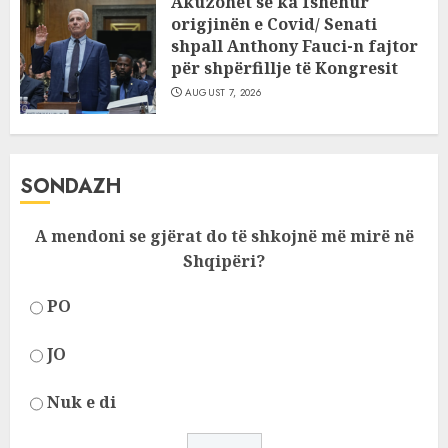
Akuzohet se ka fshehur
origjinën e Covid/ Senati
shpall Anthony Fauci-n fajtor
për shpërfillje të Kongresit
AUGUST 7, 2026
SONDAZH
A mendoni se gjërat do të shkojnë më mirë në
Shqipëri?
PO
JO
Nuk e di