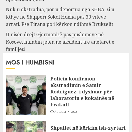
Nuk u ekstradua, por u deportua nga SHBA, si u
kthye në Shqipëri Sokol Hoxha pas 30 viteve
arrati. Pse Tirana po i kërkon ndihmë Brukselit
U nisën drejt Gjermanisë pas pushimeve në
Kosovë, humbin jetën në aksident tre anëtarët e
familjes!
MOS I HUMBISNI
Policia konfirmon
ekstradimin e Samir
Rodriguez, i dyshuar për
laboratorin e kokainës në
Frakull
AUGUST 7, 2026
Shpallet në kërkim ish-zyrtari