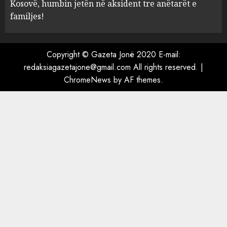
Kosovë, humbin jetën në aksident tre anëtarët e
U nisën drejt Gjermanisë pas
familjes!
pushimeve në Kosovë, humbin
jetën në aksident tre anëtarët
e familjes!
Copyright © Gazeta Jonë 2020 E-mail:
5
AUGUST 7, 2026
redaksiagazetajone@gmail.com All rights reserved.
|
ChromeNews
by AF themes.