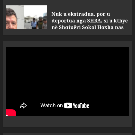
deportua nga SHBA, si u kthye
në Shqipëri Sokol Hoxha pas
30 viteve arrati. Pse Tirana po
i kërkon ndihmë Brukselit
4
AUGUST 7, 2026
U nisën drejt Gjermanisë pas
pushimeve në Kosovë, humbin
jetën në aksident tre anëtarët
e familjes!
5
AUGUST 7, 2026
Policia konfirmon
ekstradimin e Samir
Rodriguez, i dyshuar për
laboratorin e kokainës në
Frakull
1
AUGUST 7, 2026