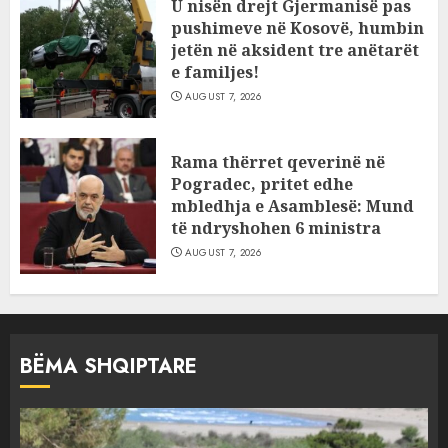
U nisën drejt Gjermanisë pas
pushimeve në Kosovë, humbin
jetën në aksident tre anëtarët
e familjes!
AUGUST 7, 2026
Rama thërret qeverinë në
Pogradec, pritet edhe
mbledhja e Asamblesë: Mund
të ndryshohen 6 ministra
AUGUST 7, 2026
BËMA SHQIPTARE