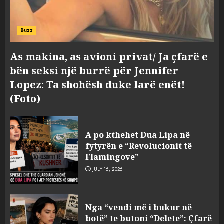
Buzz
As makina, as avioni privat/ Ja çfarë e
bën seksi një burrë për Jennifer
Lopez: Ta shohësh duke larë enët!
(Foto)
A po kthehet Dua Lipa në
fytyrën e “Revolucionit të
Flamingove”
JULY 16, 2026
Hakeruesi i Raiffeisen Bank,
Nga “vendi më i bukur në
Eglind Mançja punonte tek
botë” te butoni “Delete”: Çfarë
Kredo.al, vuri në Linkedin