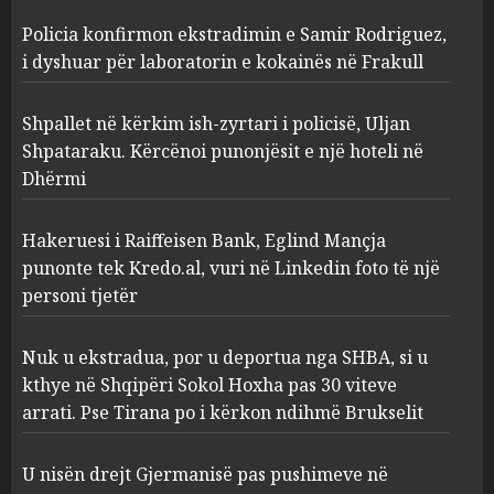
Shpallet në kërkim ish-zyrtari
Policia konfirmon ekstradimin e Samir Rodriguez,
i policisë, Uljan Shpataraku.
Kërcënoi punonjësit e një
i dyshuar për laboratorin e kokainës në Frakull
hoteli në Dhërmi
2
AUGUST 7, 2026
Shpallet në kërkim ish-zyrtari i policisë, Uljan
Shpataraku. Kërcënoi punonjësit e një hoteli në
Dhërmi
Hakeruesi i Raiffeisen Bank,
Eglind Mançja punonte tek
Kredo.al, vuri në Linkedin
Hakeruesi i Raiffeisen Bank, Eglind Mançja
foto të një personi tjetër
punonte tek Kredo.al, vuri në Linkedin foto të një
3
AUGUST 7, 2026
personi tjetër
Nuk u ekstradua, por u
Nuk u ekstradua, por u deportua nga SHBA, si u
deportua nga SHBA, si u kthye
kthye në Shqipëri Sokol Hoxha pas 30 viteve
në Shqipëri Sokol Hoxha pas
arrati. Pse Tirana po i kërkon ndihmë Brukselit
30 viteve arrati. Pse Tirana po
i kërkon ndihmë Brukselit
4
U nisën drejt Gjermanisë pas pushimeve në
AUGUST 7, 2026