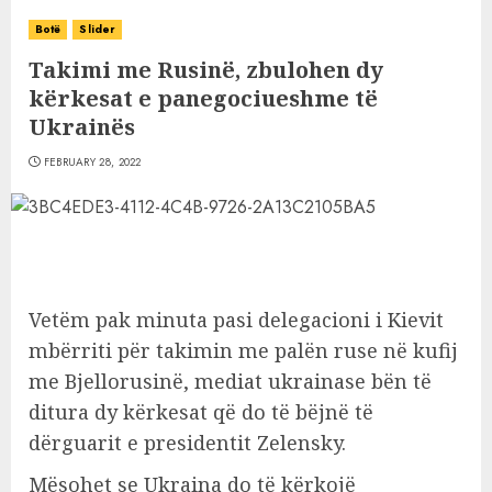
Botë
Slider
Takimi me Rusinë, zbulohen dy
kërkesat e panegociueshme të
Ukrainës
FEBRUARY 28, 2022
Vetëm pak minuta pasi delegacioni i Kievit
mbërriti për takimin me palën ruse në kufij
me Bjellorusinë, mediat ukrainase bën të
ditura dy kërkesat që do të bëjnë të
dërguarit e presidentit Zelensky.
Mësohet se Ukraina do të kërkojë