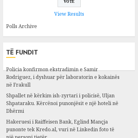
View Results
Polls Archive
TË FUNDIT
Policia konfirmon ekstradimin e Samir
Rodriguez, i dyshuar për laboratorin e kokainës
në Frakull
Shpallet në kërkim ish-zyrtari i policisë, Uljan
Shpataraku. Kërcënoi punonjësit e një hoteli në
Dhërmi
Hakeruesi i Raiffeisen Bank, Eglind Mançja
punonte tek Kredo.al, vuri në Linkedin foto të
një personi tjetër