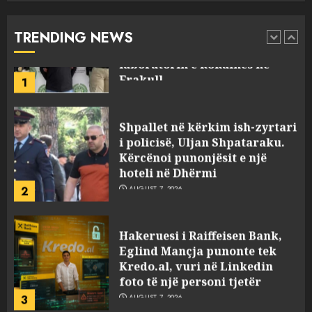
Rodriguez, i dyshuar për
laboratorin e kokainës në
TRENDING NEWS
Frakull
1
AUGUST 7, 2026
Shpallet në kërkim ish-zyrtari
i policisë, Uljan Shpataraku.
Kërcënoi punonjësit e një
hoteli në Dhërmi
2
AUGUST 7, 2026
Hakeruesi i Raiffeisen Bank,
Eglind Mançja punonte tek
Kredo.al, vuri në Linkedin
foto të një personi tjetër
3
AUGUST 7, 2026
Nuk u ekstradua, por u