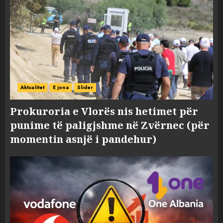
Aktualitet
E jona
Slider
Prokuroria e Vlorës nis hetimet për
punime të paligjshme në Zvërnec (për
momentin asnjë i pandehur)