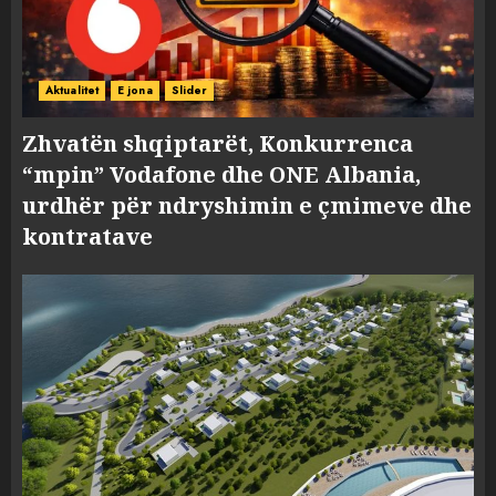
Aktualitet
E jona
Slider
Zhvatën shqiptarët, Konkurrenca
“mpin” Vodafone dhe ONE Albania,
urdhër për ndryshimin e çmimeve dhe
kontratave