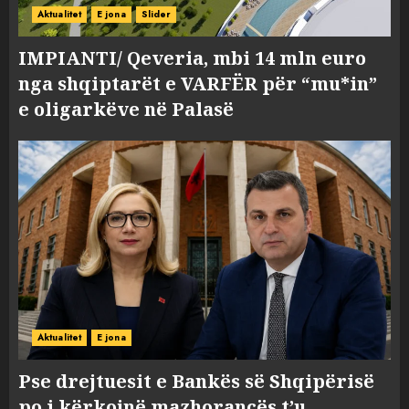
Aktualitet
E jona
Slider
IMPIANTI/ Qeveria, mbi 14 mln euro
nga shqiptarët e VARFËR për “mu*in”
e oligarkëve në Palasë
Aktualitet
E jona
Pse drejtuesit e Bankës së Shqipërisë
po i kërkojnë mazhorancës t’u