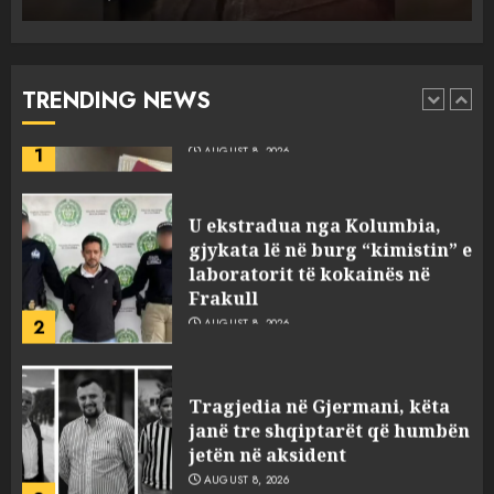
“Ngecin” në portin e Durrësit
dy ora Rolex dhe 351 puro,
tentuan t’i fusin në Shqipëri të
padeklaruara
TRENDING NEWS
1
AUGUST 8, 2026
U ekstradua nga Kolumbia,
gjykata lë në burg “kimistin” e
laboratorit të kokainës në
Frakull
2
AUGUST 8, 2026
Tragjedia në Gjermani, këta
janë tre shqiptarët që humbën
jetën në aksident
AUGUST 8, 2026
3