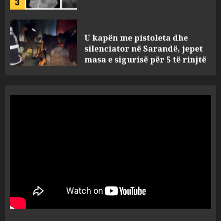
U kapën me pistoleta dhe
silenciator në Sarandë, jepet
masa e sigurisë për 5 të rinjtë
AUGUST 8, 2026
4
Objekte misterioze fluturojnë
me shpejtësi mbi lagje të
banuara, Pentagoni publikon
dosje të reja mbi UFO-t
5
AUGUST 8, 2026
“Ngecin” në portin e Durrësit
dy ora Rolex dhe 351 puro,
tentuan t’i fusin në Shqipëri të
padeklaruara
1
AUGUST 8, 2026