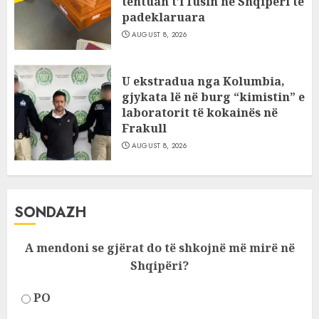
tentuan t’i fusin në Shqipëri të
padeklaruara
AUGUST 8, 2026
U ekstradua nga Kolumbia,
gjykata lë në burg “kimistin” e
laboratorit të kokainës në
Frakull
AUGUST 8, 2026
SONDAZH
A mendoni se gjërat do të shkojnë më mirë në
Shqipëri?
PO