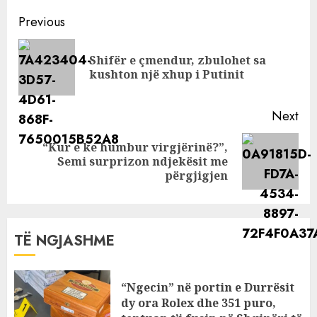
jashtë, boll fole!
Continue
Previous
Reading
Shifër e çmendur, zbulohet sa
Pre
kushton një xhup i Putinit
pos
Next
“Kur e ke humbur virgjërinë?”,
Next
Semi surprizon ndjekësit me
post:
përgjigjen
TË NGJASHME
“Ngecin” në portin e Durrësit
dy ora Rolex dhe 351 puro,