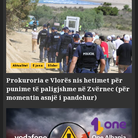
Aktualitet
E jona
Slider
Prokuroria e Vlorës nis hetimet për
punime të paligjshme në Zvërnec (për
momentin asnjë i pandehur)