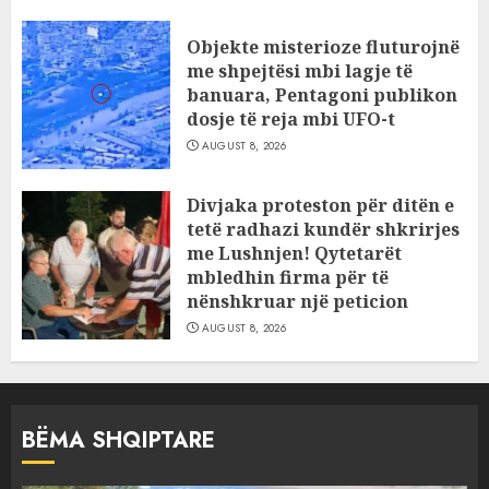
Objekte misterioze fluturojnë
me shpejtësi mbi lagje të
banuara, Pentagoni publikon
dosje të reja mbi UFO-t
AUGUST 8, 2026
Divjaka proteston për ditën e
tetë radhazi kundër shkrirjes
me Lushnjen! Qytetarët
mbledhin firma për të
nënshkruar një peticion
AUGUST 8, 2026
BËMA SHQIPTARE