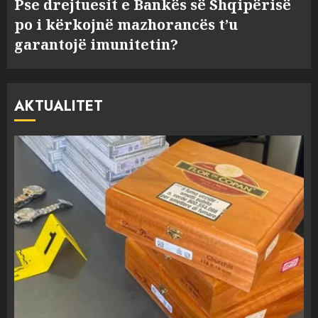
Pse drejtuesit e Bankës së Shqipërisë
po i kërkojnë mazhorancës t’u
garantojë imunitetin?
AKTUALITET