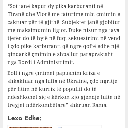
“Sot janë kapur dy pika karburanti në
Tiranë dhe Vlorë me faturime mbi çmimin e
caktuar për të gjithë. Subjektet janë gjobitur
me maksimumin ligjor. Duke nisur nga java
tjetër do të hyjë në fuqi sekuestrimi në vend
i çdo pike karburanti që ngre qoftë edhe një
qindarkë çmimin e shpallur paraprakisht
nga Bordi i Administrimit.
Boll i ngre çmimet papushim kriza e
shkaktuar nga lufta në Ukrainë, çdo ngritje
për fitim në kurriz të popullit do të
ndëshkohet siç e kërkon kjo gjendje lufte në
tregjet ndërkombëtare” shkruan Rama.
Lexo Edhe: