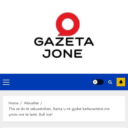
Skip
to
content
Primary
Menu
Home
Aktualitet
Tha se do të sekuestrohen, Rama u vë gjobë karburanteve me
çmim më të lartë: Boll më!