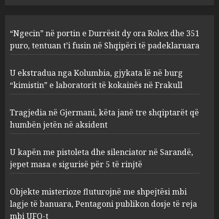
U ekstradua nga Kolumbia,
“Ngecin” në portin e Durrësit dy ora Rolex dhe 351
gjykata lë në burg “kimistin” e
laboratorit të kokainës në
puro, tentuan t’i fusin në Shqipëri të padeklaruara
Frakull
2
AUGUST 8, 2026
U ekstradua nga Kolumbia, gjykata lë në burg
“kimistin” e laboratorit të kokainës në Frakull
Tragjedia në Gjermani, këta
Tragjedia në Gjermani, këta janë tre shqiptarët që
janë tre shqiptarët që humbën
jetën në aksident
humbën jetën në aksident
AUGUST 8, 2026
3
U kapën me pistoleta dhe silenciator në Sarandë,
jepet masa e sigurisë për 5 të rinjtë
U kapën me pistoleta dhe
silenciator në Sarandë, jepet
Objekte misterioze fluturojnë me shpejtësi mbi
masa e sigurisë për 5 të rinjtë
lagje të banuara, Pentagoni publikon dosje të reja
AUGUST 8, 2026
mbi UFO-t