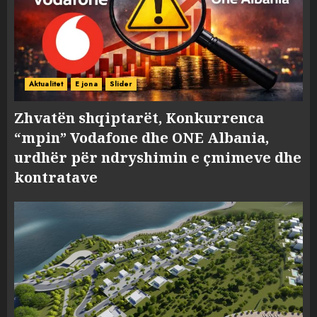
Aktualitet
E jona
Slider
Zhvatën shqiptarët, Konkurrenca
“mpin” Vodafone dhe ONE Albania,
urdhër për ndryshimin e çmimeve dhe
kontratave