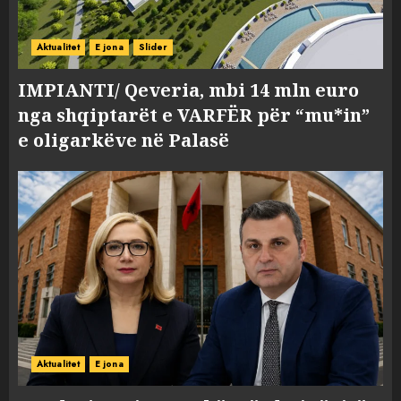
Aktualitet
E jona
Slider
IMPIANTI/ Qeveria, mbi 14 mln euro
nga shqiptarët e VARFËR për “mu*in”
e oligarkëve në Palasë
Aktualitet
E jona