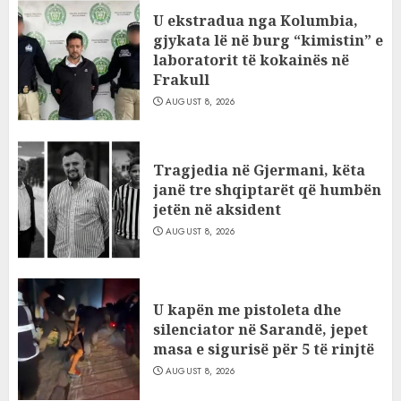
U ekstradua nga Kolumbia,
gjykata lë në burg “kimistin” e
laboratorit të kokainës në
Frakull
AUGUST 8, 2026
Tragjedia në Gjermani, këta
janë tre shqiptarët që humbën
jetën në aksident
AUGUST 8, 2026
U kapën me pistoleta dhe
silenciator në Sarandë, jepet
masa e sigurisë për 5 të rinjtë
AUGUST 8, 2026