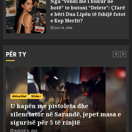
Nga “vendi më i bukur në
janë tre shqiptarët që humbën
botë” te butoni “Delete”: Çfarë
jetën në aksident
e bëri Dua Lipën të fshijë fotot
AUGUST 8, 2026
e Kep Merlit?
3
JULY 16, 2026
U kapën me pistoleta dhe
silenciator në Sarandë, jepet
PËR TY
masa e sigurisë për 5 të rinjtë
AUGUST 8, 2026
4
Objekte misterioze fluturojnë
Aktualitet
Slider
me shpejtësi mbi lagje të
Objekte misterioze fluturojnë me
banuara, Pentagoni publikon
shpejtësi mbi lagje të banuara,
dosje të reja mbi UFO-t
e
Pentagoni publikon dosje të reja
5
AUGUST 8, 2026
mbi UFO-t
AUGUST 8, 2026