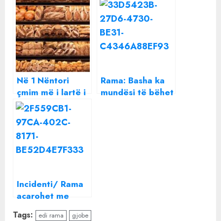
Në 1 Nëntori
Rama: Basha ka
çmim më i lartë i
mundësi të bëhet
energjisë për
president, sa ka
furrat. Çfarë do
Berisha për çmim
të bëhet me
“Oscar”
bukën?
Ekspertja: Rritja e
çmimit, sa
indeksimi i
Incidenti/ Rama
pensioneve
acarohet me
kryebashkiaken:
Tags:
edi rama
gjobe
Do të nxjerr