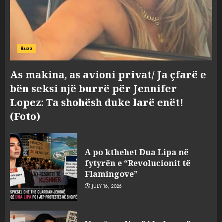
Buzz
As makina, as avioni privat/ Ja çfarë e
bën seksi një burrë për Jennifer
Lopez: Ta shohësh duke larë enët!
(Foto)
A po kthehet Dua Lipa në
fytyrën e “Revolucionit të
Flamingove”
JULY 16, 2026
Tragjedia në Gjermani, këta