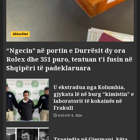
Aktualitet
“Ngecin” në portin e Durrësit dy ora
Rolex dhe 351 puro, tentuan t’i fusin në
Shqipëri të padeklaruara
U ekstradua nga Kolumbia,
gjykata lë në burg “kimistin” e
laboratorit të kokainës në
Frakull
AUGUST 8, 2026
Tragjedia në Gjermani, këta