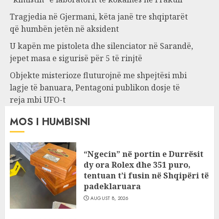
Tragjedia në Gjermani, këta janë tre shqiptarët
që humbën jetën në aksident
U kapën me pistoleta dhe silenciator në Sarandë,
jepet masa e sigurisë për 5 të rinjtë
Objekte misterioze fluturojnë me shpejtësi mbi
lagje të banuara, Pentagoni publikon dosje të
reja mbi UFO-t
MOS I HUMBISNI
“Ngecin” në portin e Durrësit
dy ora Rolex dhe 351 puro,
tentuan t’i fusin në Shqipëri të
padeklaruara
AUGUST 8, 2026