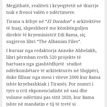
Megjithatë, realiteti i kryeqytetit në tkurrje
nuk e frenoi valën e ndërtimeve.
Tirana u kthye në “
El Doradon
” e arkitektëve
të huaj, shpeshherë me këmbënguljen
direkte të kryeministrit Edi Rama, siç
sugjeron libri “The Albanian Files”.
I kuruar nga redaktorja Anneke Abhelakh,
libri përmban rreth 520 projekte të
hartuara nga gjashtëdhjetë studiot
ndërkombëtare të arkitekturës në Shqipëri,
duke filluar nga mesi i viteve 2000 kur Rama
ishte kryebashkiak i Tiranës. Por numri i
tyre u rrit ekponencialisht në sasi dhe
volume ndërtimi pas vitit 2020, kur Rama
ishte në mandatin e tij të tretë si