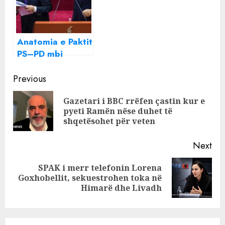
të gjithë
Anatomia e Paktit
PS–PD mbi
Rregulloren e
Continue
Kuvendit dhe
Previous
çfarë fshihet pas
Reading
Gazetari i BBC rrëfen çastin kur e
Pre
pyeti Ramën nëse duhet të
pos
shqetësohet për veten
Next
SPAK i merr telefonin Lorena
Next
Goxhobellit, sekuestrohen toka në
post:
Himarë dhe Livadh