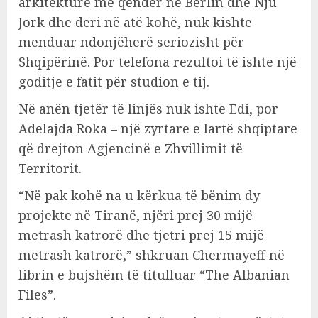
arkitekture me qendër në Berlin dhe Nju
Jork dhe deri në atë kohë, nuk kishte
menduar ndonjëherë seriozisht për
Shqipërinë. Por telefona rezultoi të ishte një
goditje e fatit për studion e tij.
Në anën tjetër të linjës nuk ishte Edi, por
Adelajda Roka – një zyrtare e lartë shqiptare
që drejton Agjencinë e Zhvillimit të
Territorit.
“Në pak kohë na u kërkua të bënim dy
projekte në Tiranë, njëri prej 30 mijë
metrash katrorë dhe tjetri prej 15 mijë
metrash katrorë,” shkruan Chermayeff në
librin e bujshëm të titulluar “The Albanian
Files”.