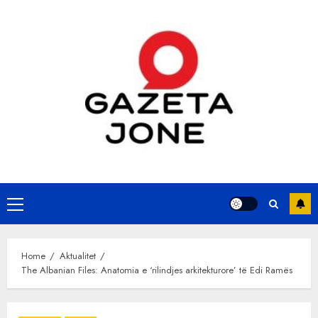
Skip
to
content
Primary
Menu
Home
Aktualitet
The Albanian Files: Anatomia e ‘rilindjes arkitekturore’ të Edi Ramës