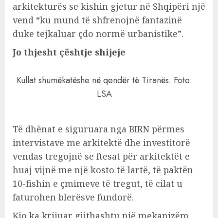
arkitekturës se kishin gjetur në Shqipëri një
vend “ku mund të shfrenojnë fantazinë
duke tejkaluar çdo normë urbanistike”.
Jo thjesht çështje shijeje
Kullat shumëkatëshe në qendër të Tiranës. Foto:
LSA
Të dhënat e siguruara nga BIRN përmes
intervistave me arkitektë dhe investitorë
vendas tregojnë se ftesat për arkitektët e
huaj vijnë me një kosto të lartë, të paktën
10-fishin e çmimeve të tregut, të cilat u
faturohen blerësve fundorë.
Kjo ka krijuar gjithashtu një mekanizëm