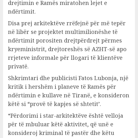
drejtimin e Ramës miratohen lejet e
ndërtimit.
Disa prej arkitektëve rrëfejnë për më tepër
në libër se projektet multimilionëshe të
ndërtimit porositen drejtpërdrejt përmes
kryeministrit, drejtoreshës së AZHT-së apo
rrjeteve informale për llogari të klientëve
privatë.
Shkrimtari dhe publicisti Fatos Lubonja, një
kritik i hershëm i planeve të Ramës për
ndërtimin e kullave në Tiranë, e konsideron
këtë si “provë të kapjes së shtetit’.
“Përdorimi i star-arkitektëve është velloja
për të mbuluar këtë aktivitet, që unë e
konsideroj kriminal të pastër dhe këtu