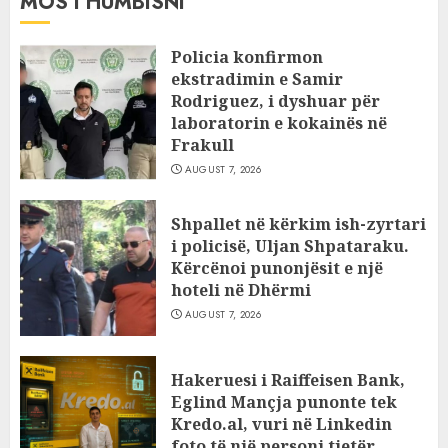
MOS I HUMBISNI
Policia konfirmon
ekstradimin e Samir
Rodriguez, i dyshuar për
laboratorin e kokainës në
Frakull
AUGUST 7, 2026
Shpallet në kërkim ish-zyrtari
i policisë, Uljan Shpataraku.
Kërcënoi punonjësit e një
hoteli në Dhërmi
AUGUST 7, 2026
Hakeruesi i Raiffeisen Bank,
Eglind Mançja punonte tek
Kredo.al, vuri në Linkedin
foto të një personi tjetër