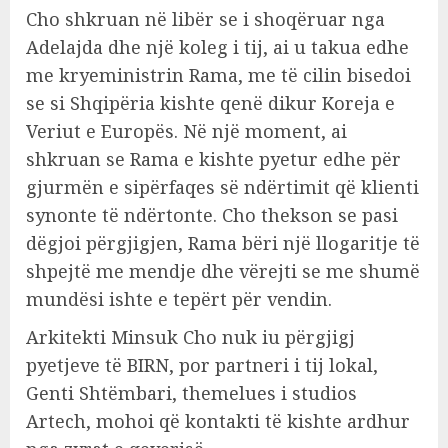
Cho shkruan në libër se i shoqëruar nga
Adelajda dhe një koleg i tij, ai u takua edhe
me kryeministrin Rama, me të cilin bisedoi
se si Shqipëria kishte qenë dikur Koreja e
Veriut e Europës. Në një moment, ai
shkruan se Rama e kishte pyetur edhe për
gjurmën e sipërfaqes së ndërtimit që klienti
synonte të ndërtonte. Cho thekson se pasi
dëgjoi përgjigjen, Rama bëri një llogaritje të
shpejtë me mendje dhe vërejti se me shumë
mundësi ishte e tepërt për vendin.
Arkitekti Minsuk Cho nuk iu përgjigj
pyetjeve të BIRN, por partneri i tij lokal,
Genti Shtëmbari, themelues i studios
Artech, mohoi që kontakti të kishte ardhur