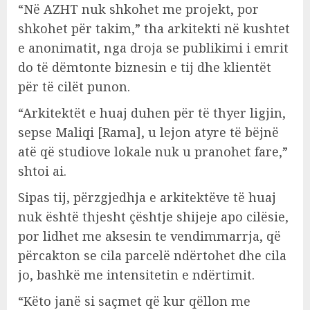
“Në AZHT nuk shkohet me projekt, por
shkohet për takim,” tha arkitekti në kushtet
e anonimatit, nga droja se publikimi i emrit
do të dëmtonte biznesin e tij dhe klientët
për të cilët punon.
“Arkitektët e huaj duhen për të thyer ligjin,
sepse Maliqi [Rama], u lejon atyre të bëjnë
atë që studiove lokale nuk u pranohet fare,”
shtoi ai.
Sipas tij, përzgjedhja e arkitektëve të huaj
nuk është thjesht çështje shijeje apo cilësie,
por lidhet me aksesin te vendimmarrja, që
përcakton se cila parcelë ndërtohet dhe cila
jo, bashkë me intensitetin e ndërtimit.
“Këto janë si saçmet që kur qëllon me