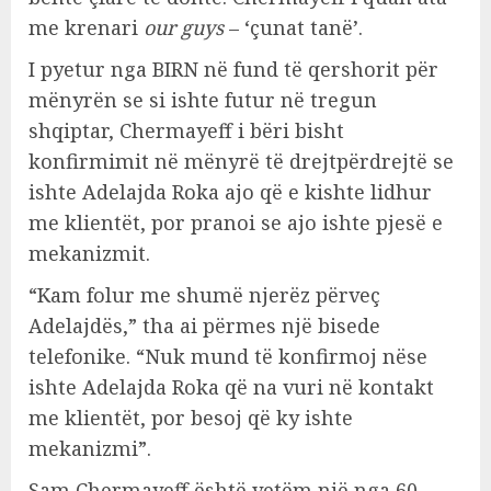
me krenari
our guys
– ‘çunat tanë’.
I pyetur nga BIRN në fund të qershorit për
mënyrën se si ishte futur në tregun
shqiptar, Chermayeff i bëri bisht
konfirmimit në mënyrë të drejtpërdrejtë se
ishte Adelajda Roka ajo që e kishte lidhur
me klientët, por pranoi se ajo ishte pjesë e
mekanizmit.
“Kam folur me shumë njerëz përveç
Adelajdës,” tha ai përmes një bisede
telefonike. “Nuk mund të konfirmoj nëse
ishte Adelajda Roka që na vuri në kontakt
me klientët, por besoj që ky ishte
mekanizmi”.
Sam Chermayeff është vetëm një nga 60