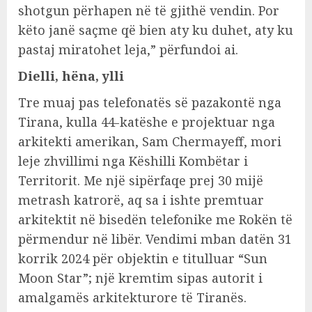
shotgun përhapen në të gjithë vendin. Por
këto janë saçme që bien aty ku duhet, aty ku
pastaj miratohet leja,” përfundoi ai.
Dielli, hëna, ylli
Tre muaj pas telefonatës së pazakontë nga
Tirana, kulla 44-katëshe e projektuar nga
arkitekti amerikan, Sam Chermayeff, mori
leje zhvillimi nga Këshilli Kombëtar i
Territorit. Me një sipërfaqe prej 30 mijë
metrash katrorë, aq sa i ishte premtuar
arkitektit në bisedën telefonike me Rokën të
përmendur në libër. Vendimi mban datën 31
korrik 2024 për objektin e titulluar “Sun
Moon Star”; një kremtim sipas autorit i
amalgamës arkitekturore të Tiranës.