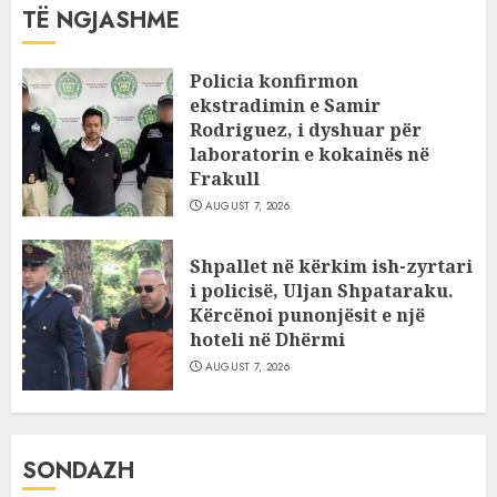
TË NGJASHME
Policia konfirmon
ekstradimin e Samir
Rodriguez, i dyshuar për
laboratorin e kokainës në
Frakull
AUGUST 7, 2026
Shpallet në kërkim ish-zyrtari
i policisë, Uljan Shpataraku.
Kërcënoi punonjësit e një
hoteli në Dhërmi
AUGUST 7, 2026
SONDAZH