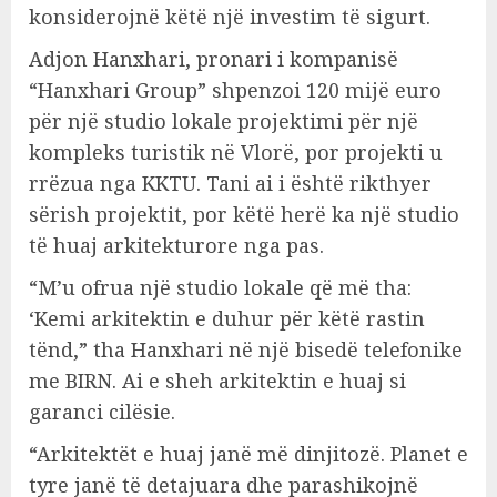
konsiderojnë këtë një investim të sigurt.
Adjon Hanxhari, pronari i kompanisë
“Hanxhari Group” shpenzoi 120 mijë euro
për një studio lokale projektimi për një
kompleks turistik në Vlorë, por projekti u
rrëzua nga KKTU. Tani ai i është rikthyer
sërish projektit, por këtë herë ka një studio
të huaj arkitekturore nga pas.
“M’u ofrua një studio lokale që më tha:
‘Kemi arkitektin e duhur për këtë rastin
tënd,” tha Hanxhari në një bisedë telefonike
me BIRN. Ai e sheh arkitektin e huaj si
garanci cilësie.
“Arkitektët e huaj janë më dinjitozë. Planet e
tyre janë të detajuara dhe parashikojnë