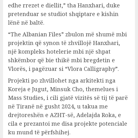
edhe rrezet e diellit,” tha Hanxhari, duke
pretenduar se studiot shqiptare e kishin
lënë në baltë.
“The Albanian Files” zbulon më shumë mbi
projektin që synon të zhvillojë Hanxhari,
një kompleks hotelerie mbi një shpat
shkëmbor që bie thikë mbi bregdetin e
Vlorës, i pagëzuar si “Vlora Calligraphy”.
Projekti po zhvillohet nga arkitekti nga
Koreja e Jugut, Minsuk Cho, themelues i
Mass Studies, i cili gjatë vizitës së tij të parë
në Tiranë në gusht 2024, u takua me
drejtoreshën e AZHT-së, Adelajda Roka, e
cila e prezantoi me disa projekte potenciale
ku mund të përfshihej.