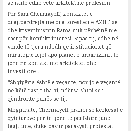
se ishte edhe vetë arkitekt në profesion.
Për Sam Chermayeff, kontaktet e
drejtpërdrejta me drejtoreshën e AZHT-së
dhe kryeministrin Rama nuk përbëjnë një
rast për konflikt interesi. Sipas tij, edhe në
vende të tjera ndodh që institucionet që
miratojnë lejet apo planet e urbanizimit të
jenë në kontakt me arkitektët dhe
investitorët.
“Shqipëria është e veçantë, por jo e veçantë
në këtë rast,” tha ai, ndërsa shtoi se i
qëndronte punës së tij.
Megjithatë, Chermayeff pranoi se kërkesat e
qytetarëve për të qenë të përfshirë janë
legjitime, duke pasur parasysh protestat