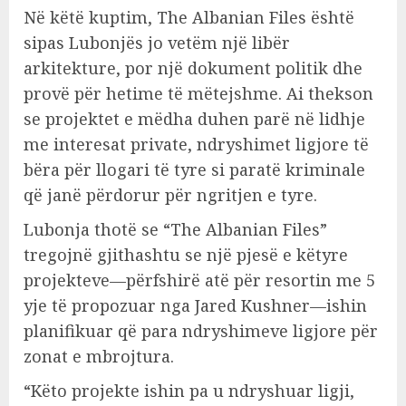
Në këtë kuptim, The Albanian Files është
sipas Lubonjës jo vetëm një libër
arkitekture, por një dokument politik dhe
provë për hetime të mëtejshme. Ai thekson
se projektet e mëdha duhen parë në lidhje
me interesat private, ndryshimet ligjore të
bëra për llogari të tyre si paratë kriminale
që janë përdorur për ngritjen e tyre.
Lubonja thotë se “The Albanian Files”
tregojnë gjithashtu se një pjesë e këtyre
projekteve—përfshirë atë për resortin me 5
yje të propozuar nga Jared Kushner—ishin
planifikuar që para ndryshimeve ligjore për
zonat e mbrojtura.
“Këto projekte ishin pa u ndryshuar ligji,