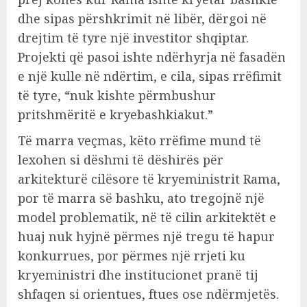
dhe sipas përshkrimit në libër, dërgoi në
drejtim të tyre një investitor shqiptar.
Projekti që pasoi ishte ndërhyrja në fasadën
e një kulle në ndërtim, e cila, sipas rrëfimit
të tyre, “nuk kishte përmbushur
pritshmëritë e kryebashkiakut.”
Të marra veçmas, këto rrëfime mund të
lexohen si dëshmi të dëshirës për
arkitekturë cilësore të kryeministrit Rama,
por të marra së bashku, ato tregojnë një
model problematik, në të cilin arkitektët e
huaj nuk hyjnë përmes një tregu të hapur
konkurrues, por përmes një rrjeti ku
kryeministri dhe institucionet pranë tij
shfaqen si orientues, ftues ose ndërmjetës.