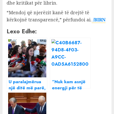
dhe kritikat për librin.
“Mendoj që njerëzit kanë të drejtë të
kërkojnë transparencë,” përfundoi ai.
/BIRN
Lexo Edhe:
U paralajmërua
“Nuk kam asnjë
një ditë më parë,
energji për të
protestuesit padi
urryer një shpirt”
në SPAK për
Beatrix ndan një
“Albanian Files”
mesazh të
rëndësishëm me