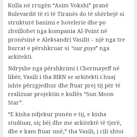
Kulla në rrugën “Asim Vokshi” pranë
Bulevardit të ri të Tiranës do të shërbejë si
strukturë banimi e hotelerie dhe po
zhvillohet nga kompania Al-Point në
pronësinë e Aleksandri Vasilit – një nga tre
burrat e përshkruar si
“our guys
” nga
arkitekti.
Ndryshe nga përshkrimi i Chermayeff në
libër, Vasili i tha BIRN se arkitekti i huaj
ishte përzgjedhur dhe ftuar prej tij për të
realizuar projektin e kullës “Sun Moon
Star”.
“E kisha ndjekur punën e tij, e kisha
studiuar, siç bëj dhe me arkitektë të tjerë,
dhe e kam ftuar unë,” tha Vasili, i cili shtoi