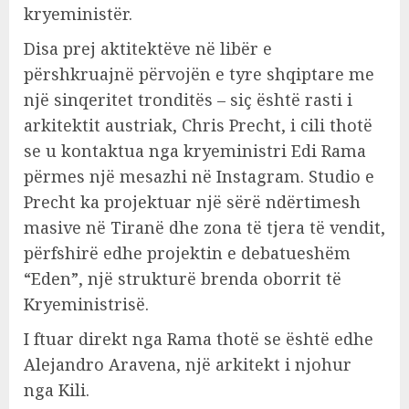
kryeministër.
Disa prej aktitektëve në libër e
përshkruajnë përvojën e tyre shqiptare me
një sinqeritet tronditës – siç është rasti i
arkitektit austriak, Chris Precht, i cili thotë
se u kontaktua nga kryeministri Edi Rama
përmes një mesazhi në Instagram. Studio e
Precht ka projektuar një sërë ndërtimesh
masive në Tiranë dhe zona të tjera të vendit,
përfshirë edhe projektin e debatueshëm
“Eden”, një strukturë brenda oborrit të
Kryeministrisë.
I ftuar direkt nga Rama thotë se është edhe
Alejandro Aravena, një arkitekt i njohur
nga Kili.