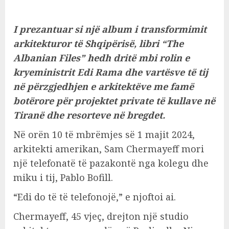
I prezantuar si një album i transformimit
arkitekturor të Shqipërisë, libri “The
Albanian Files” hedh dritë mbi rolin e
kryeministrit Edi Rama dhe vartësve të tij
në përzgjedhjen e arkitektëve me famë
botërore për projektet private të kullave në
Tiranë dhe resorteve në bregdet.
Në orën 10 të mbrëmjes së 1 majit 2024,
arkitekti amerikan, Sam Chermayeff mori
një telefonatë të pazakontë nga kolegu dhe
miku i tij, Pablo Bofill.
“Edi do të të telefonojë,” e njoftoi ai.
Chermayeff, 45 vjeç, drejton një studio