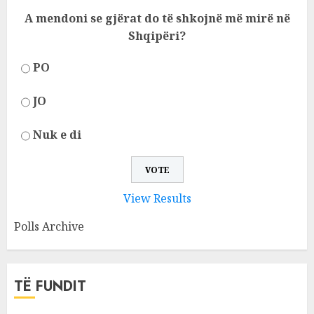
A mendoni se gjërat do të shkojnë më mirë në
Shqipëri?
PO
JO
Nuk e di
View Results
Polls Archive
TË FUNDIT