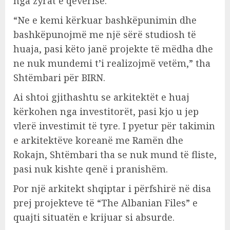
nga zyrat e qeverisë.
“Ne e kemi kërkuar bashkëpunimin dhe
bashkëpunojmë me një sërë studiosh të
huaja, pasi këto janë projekte të mëdha dhe
ne nuk mundemi t’i realizojmë vetëm,” tha
Shtëmbari për BIRN.
Ai shtoi gjithashtu se arkitektët e huaj
kërkohen nga investitorët, pasi kjo u jep
vlerë investimit të tyre. I pyetur për takimin
e arkitektëve koreanë me Ramën dhe
Rokajn, Shtëmbari tha se nuk mund të fliste,
pasi nuk kishte qenë i pranishëm.
Por një arkitekt shqiptar i përfshirë në disa
prej projekteve të “The Albanian Files” e
quajti situatën e krijuar si absurde.