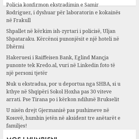
Policia konfirmon ekstradimin e Samir
Rodriguez, i dyshuar për laboratorin e kokainës
në Frakull
Shpallet në kërkim ish-zyrtari i policisë, Uljan
Shpataraku. Kërcënoi punonjësit e një hoteli në
Dhërmi
Hakeruesi i Raiffeisen Bank, Eglind Mançja
punonte tek Kredo.al, vuri në Linkedin foto të
një personi tjetër
Nuk u ekstradua, por u deportua nga SHBA, si u
kthye në Shqipëri Sokol Hoxha pas 30 viteve
arrati. Pse Tirana po i kërkon ndihmë Brukselit
U nisën drejt Gjermanisë pas pushimeve në
Kosovë, humbin jetën në aksident tre anëtarët e
familjes!