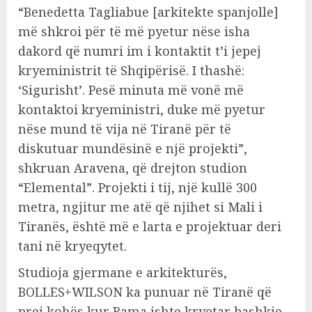
“Benedetta Tagliabue [arkitekte spanjolle]
më shkroi për të më pyetur nëse isha
dakord që numri im i kontaktit t’i jepej
kryeministrit të Shqipërisë. I thashë:
‘Sigurisht’. Pesë minuta më vonë më
kontaktoi kryeministri, duke më pyetur
nëse mund të vija në Tiranë për të
diskutuar mundësinë e një projekti”,
shkruan Aravena, që drejton studion
“Elemental”. Projekti i tij, një kullë 300
metra, ngjitur me atë që njihet si Mali i
Tiranës, është më e larta e projektuar deri
tani në kryeqytet.
Studioja gjermane e arkitekturës,
BOLLES+WILSON ka punuar në Tiranë që
prej kohës kur Rama ishte kryetar bashkie