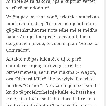
Ai thotë se ra dakord, “pa e kuptuar vërtet
se çfarë po ndodhte”.
Vetëm pak javë më vonë, arkitekti amerikan
mori avionin drejt Tiranës në një udhëtim
që përshkruhet me nota edhe më të mëdha
habie. Ai u prit në pistën e avionit dhe u
dërgua në një vilë, të cilën e quan “House of
Comrades”.
Ai takoi më pas klientët e tij të parë
shqiptarë – një grup i vogël prej tre
biznesmenësh, secili me makina G-Wagon,
ora “Richard Mille” dhe byzylykë floriri të
markës “Cartier”. Në vizitën që i bëri vendit
ku do të projektohej një kullë 44 katëshe e
lartë, ata i thanë se kishte dorë të lirë që të
bënte çfarë të donte. Chermayeff i quan ata