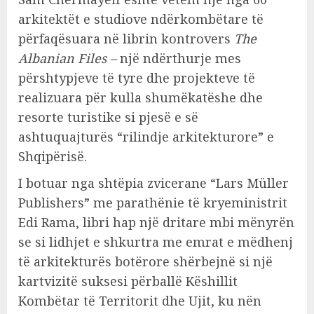
arkitektët e studiove ndërkombëtare të
përfaqësuara në librin kontrovers
The
Albanian Files –
një ndërthurje mes
përshtypjeve të tyre dhe projekteve të
realizuara për kulla shumëkatëshe dhe
resorte turistike si pjesë e së
ashtuquajturës “rilindje arkitekturore” e
Shqipërisë.
I botuar nga shtëpia zvicerane “Lars Müller
Publishers” me parathënie të kryeministrit
Edi Rama, libri hap një dritare mbi mënyrën
se si lidhjet e shkurtra me emrat e mëdhenj
të arkitekturës botërore shërbejnë si një
kartvizitë suksesi përballë Këshillit
Kombëtar të Territorit dhe Ujit, ku nën