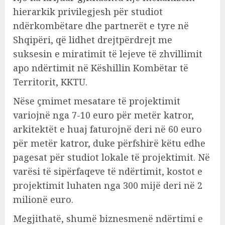
hierarkik privilegjesh për studiot
ndërkombëtare dhe partnerët e tyre në
Shqipëri, që lidhet drejtpërdrejt me
suksesin e miratimit të lejeve të zhvillimit
apo ndërtimit në Këshillin Kombëtar të
Territorit, KKTU.
Nëse çmimet mesatare të projektimit
variojnë nga 7-10 euro për metër katror,
arkitektët e huaj faturojnë deri në 60 euro
për metër katror, duke përfshirë këtu edhe
pagesat për studiot lokale të projektimit. Në
varësi të sipërfaqeve të ndërtimit, kostot e
projektimit luhaten nga 300 mijë deri në 2
milionë euro.
Megjithatë, shumë biznesmenë ndërtimi e