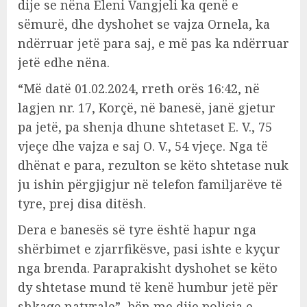
dije se nëna Eleni Vangjeli ka qenë e
sëmurë, dhe dyshohet se vajza Ornela, ka
ndërruar jetë para saj, e më pas ka ndërruar
jetë edhe nëna.
“Më datë 01.02.2024, rreth orës 16:42, në
lagjen nr. 17, Korçë, në banesë, janë gjetur
pa jetë, pa shenja dhune shtetaset E. V., 75
vjeçe dhe vajza e saj O. V., 54 vjeçe. Nga të
dhënat e para, rezulton se këto shtetase nuk
ju ishin përgjigjur në telefon familjarëve të
tyre, prej disa ditësh.
Dera e banesës së tyre është hapur nga
shërbimet e zjarrfikësve, pasi ishte e kyçur
nga brenda. Paraprakisht dyshohet se këto
dy shtetase mund të kenë humbur jetë për
shkaqe natyrale”, bën me dije policia e