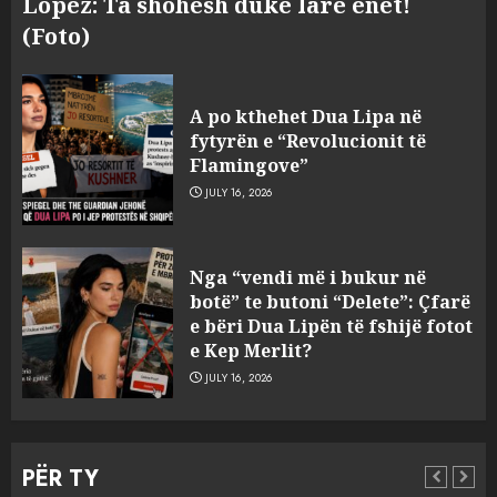
Lopez: Ta shohësh duke larë enët!
(Foto)
A po kthehet Dua Lipa në
fytyrën e “Revolucionit të
Flamingove”
JULY 16, 2026
Bashkitë (socialiste) që do
Nga “vendi më i bukur në
shkrihen, nisin aksionin
botë” te butoni “Delete”: Çfarë
kundër propozimit të
e bëri Dua Lipën të fshijë fotot
mazhorancës
e Kep Merlit?
3
AUGUST 6, 2026
JULY 16, 2026
Mungesa e reshjeve: Fierza në
gjëndje alarmante, KESH blen
PËR TY
41.5 milionë euro energji për