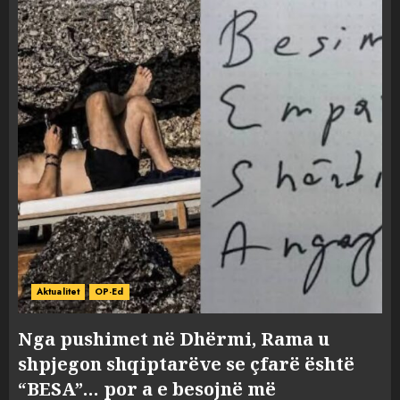
Aktualitet
OP-Ed
Nga pushimet në Dhërmi, Rama u
shpjegon shqiptarëve se çfarë është
“BESA”… por a e besojnë më