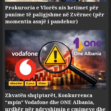
Prokuroria e Vlorës nis hetimet për
punime të paligjshme në Zvërnec (për
momentin asnjë i pandehur)
Aktualitet
E jona
Slider
Zhvatën shqiptarët, Konkurrenca
“mpin” Vodafone dhe ONE Albania,
urdhër për ndryshimin e çmimeve dhe