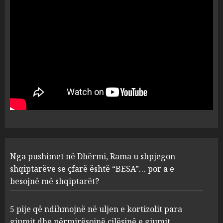
ndryshojnë valët e të nxehtit
dhe zjarret jetën në Europë
AUGUST 6, 2026
5
Nga pushimet në Dhërmi,
Rama u shpjegon shqiptarëve
se çfarë është “BESA”… por a e
besojnë më shqiptarët?
1
AUGUST 6, 2026
5 pije që ndihmojnë në uljen e
Nga pushimet në Dhërmi, Rama u shpjegon
kortizolit para gjumit dhe
shqiptarëve se çfarë është “BESA”… por a e
përmirësojnë cilësinë e gjumit
besojnë më shqiptarët?
AUGUST 6, 2026
2
5 pije që ndihmojnë në uljen e kortizolit para
gjumit dhe përmirësojnë cilësinë e gjumit