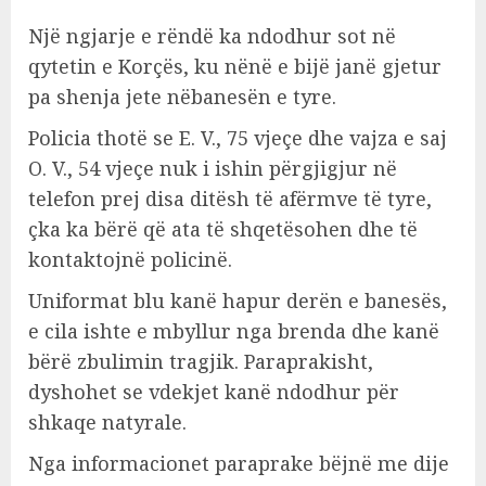
Një ngjarje e rëndë ka ndodhur sot në
qytetin e Korçës, ku nënë e bijë janë gjetur
pa shenja jete nëbanesën e tyre.
Policia thotë se E. V., 75 vjeçe dhe vajza e saj
O. V., 54 vjeçe nuk i ishin përgjigjur në
telefon prej disa ditësh të afërmve të tyre,
çka ka bërë që ata të shqetësohen dhe të
kontaktojnë policinë.
Uniformat blu kanë hapur derën e banesës,
e cila ishte e mbyllur nga brenda dhe kanë
bërë zbulimin tragjik. Paraprakisht,
dyshohet se vdekjet kanë ndodhur për
shkaqe natyrale.
Nga informacionet paraprake bëjnë me dije