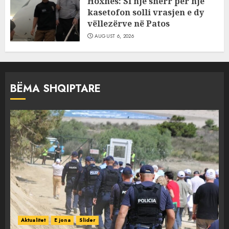
Hoxhës: Si një sherr për një
kasetofon solli vrasjen e dy
vëllezërve në Patos
AUGUST 6, 2026
BËMA SHQIPTARE
Aktualitet
E jona
Slider