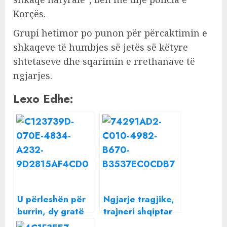
Korçës.
Grupi hetimor po punon për përcaktimin e
shkaqeve të humbjes së jetës së këtyre
shtetaseve dhe sqarimin e rrethanave të
ngjarjes.
Lexo Edhe:
U përleshën për
Ngjarje tragjike,
burrin, dy gratë
trajneri shqiptar
shqiptare
pëson atak