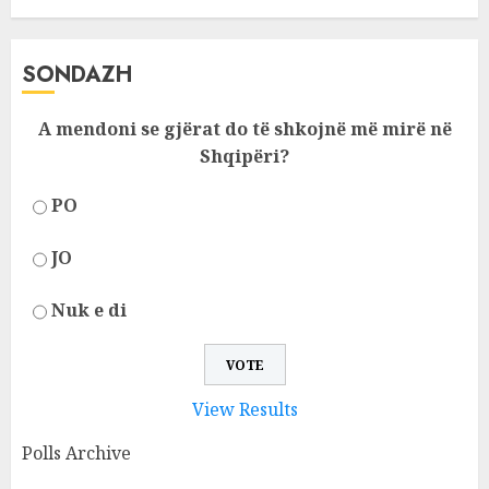
SONDAZH
A mendoni se gjërat do të shkojnë më mirë në
Shqipëri?
PO
JO
Nuk e di
View Results
Polls Archive