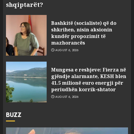
shqiptarët?
Bashkitë (socialiste) që do
shkrihen, nisin aksionin
kundër propozimit të
mazhorancës
AUGUST 6, 2026
Mungesa e reshjeve: Fierza në
gjëndje alarmante, KESH blen
41.5 milionë euro energji për
periudhën korrik-shtator
AUGUST 6, 2026
BUZZ