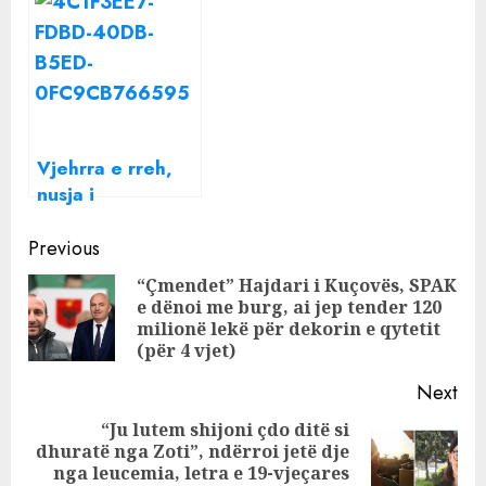
përfundojnë
kardiak gjatë
njëra në burg,
seancës
tjetra në spital
stërvitore
Vjehrra e rreh,
nusja i
përgjigjet/ Njëra
Continue
arrestohet, tjetra
Previous
procedohet në
Reading
“Çmendet” Hajdari i Kuçovës, SPAK
gjendje të lirë
e dënoi me burg, ai jep tender 120
Pre
milionë lekë për dekorin e qytetit
pos
(për 4 vjet)
Next
“Ju lutem shijoni çdo ditë si
dhuratë nga Zoti”, ndërroi jetë dje
Next
nga leucemia, letra e 19-vjeçares