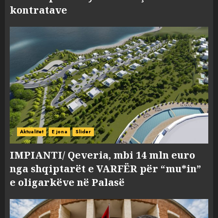
kontratave
Aktualitet
E jona
Slider
IMPIANTI/ Qeveria, mbi 14 mln euro
nga shqiptarët e VARFËR për “mu*in”
e oligarkëve në Palasë