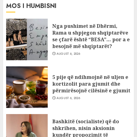
MOS I HUMBISNI
Nga pushimet në Dhërmi,
Rama u shpjegon shqiptarëve
se çfarë është “BESA”… por a e
besojnë më shqiptarët?
AUGUST 6, 2026
5 pije që ndihmojnë në uljen e
kortizolit para gjumit dhe
përmirësojnë cilësinë e gjumit
AUGUST 6, 2026
Bashkitë (socialiste) që do
shkrihen, nisin aksionin
kundër propozimit të