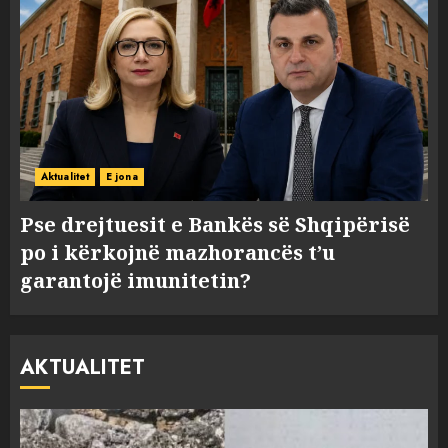
Aktualitet
E jona
Pse drejtuesit e Bankës së Shqipërisë
po i kërkojnë mazhorancës t’u
garantojë imunitetin?
AKTUALITET