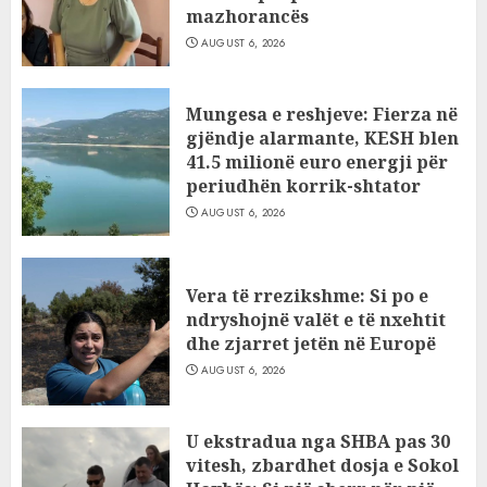
mazhorancës
AUGUST 6, 2026
Mungesa e reshjeve: Fierza në
gjëndje alarmante, KESH blen
41.5 milionë euro energji për
periudhën korrik-shtator
AUGUST 6, 2026
Vera të rrezikshme: Si po e
ndryshojnë valët e të nxehtit
dhe zjarret jetën në Europë
AUGUST 6, 2026
U ekstradua nga SHBA pas 30
vitesh, zbardhet dosja e Sokol