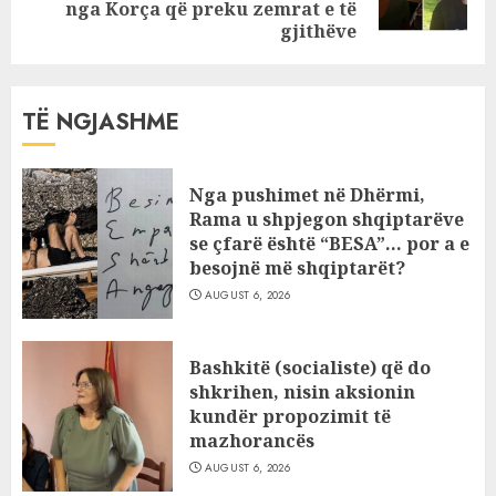
post:
nga Korça që preku zemrat e të
gjithëve
TË NGJASHME
Nga pushimet në Dhërmi,
Rama u shpjegon shqiptarëve
se çfarë është “BESA”… por a e
besojnë më shqiptarët?
AUGUST 6, 2026
Bashkitë (socialiste) që do
shkrihen, nisin aksionin
kundër propozimit të
mazhorancës
AUGUST 6, 2026