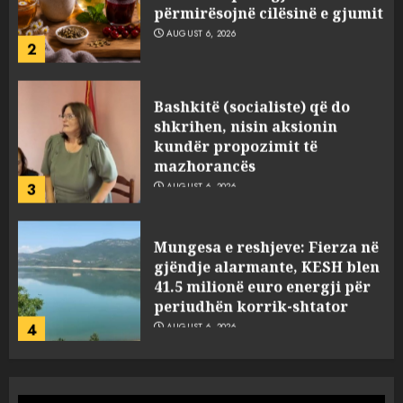
përmirësojnë cilësinë e gjumit
AUGUST 6, 2026
2
Bashkitë (socialiste) që do
shkrihen, nisin aksionin
kundër propozimit të
mazhorancës
3
AUGUST 6, 2026
Mungesa e reshjeve: Fierza në
gjëndje alarmante, KESH blen
41.5 milionë euro energji për
periudhën korrik-shtator
4
AUGUST 6, 2026
Vera të rrezikshme: Si po e