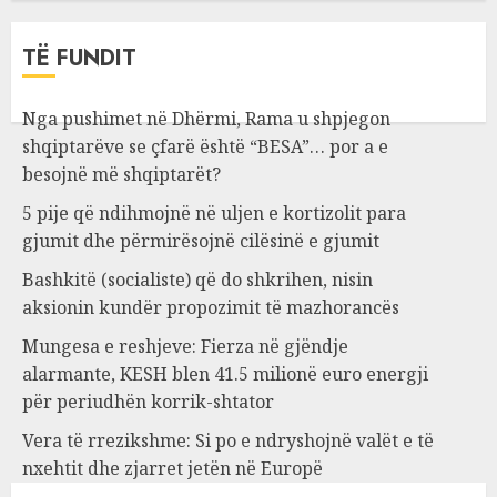
TË FUNDIT
Nga pushimet në Dhërmi, Rama u shpjegon
shqiptarëve se çfarë është “BESA”… por a e
besojnë më shqiptarët?
5 pije që ndihmojnë në uljen e kortizolit para
gjumit dhe përmirësojnë cilësinë e gjumit
Bashkitë (socialiste) që do shkrihen, nisin
aksionin kundër propozimit të mazhorancës
Mungesa e reshjeve: Fierza në gjëndje
alarmante, KESH blen 41.5 milionë euro energji
për periudhën korrik-shtator
Vera të rrezikshme: Si po e ndryshojnë valët e të
nxehtit dhe zjarret jetën në Europë