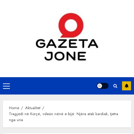
Skip
to
content
Primary
Menu
Home
Aktualitet
Tragjedi në Korçë, vdesin nënë e bijë: Njëra atak kardiak, tjetra
nga uria