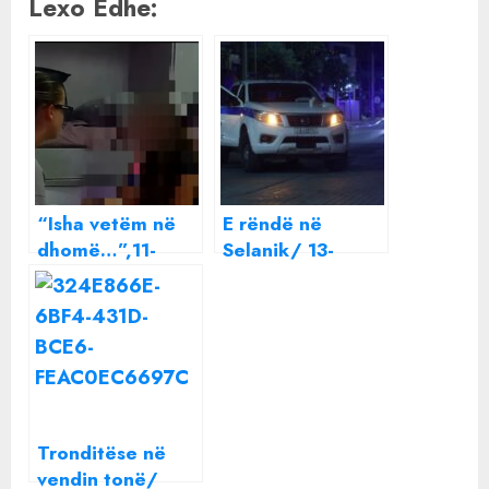
Lexo Edhe:
“Isha vetëm në
E rëndë në
dhomë…”,11-
Selanik/ 13-
vjeçarja abuzohet
vjeçarja
seksualisht nga
përdhunohet nga
burri i kushërirës,
të miturit, mes
institucionet
tyre edhe 3
vonojnë
shqiptarë
procedurat
Tronditëse në
vendin tonë/