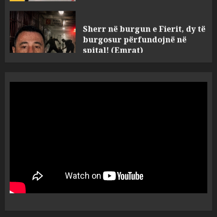
Sherr në burgun e Fierit, dy të
burgosur përfundojnë në
spital! (Emrat)
AUGUST 8, 2026
4
Tentoi të vriste me armë
zjarri një 38-vjeçar/ Kapet në
flagrancë autori i dyshuar në
Kavajë! (Emrat)
5
AUGUST 8, 2026
Ekzekuzohet me kallash i riu
në Korçë, shoku i fëmijërisë e
ndoqi vrenda pallatit dhe e
vrau: Çfarë thonë fqinjët
1
AUGUST 8, 2026