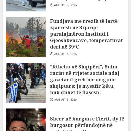
AUGUST 8, 2026
Fundjava me rrezik të lartë
zjarresh në 8 qarqe
paralajmëron Instituti i
Gjeoshkencave, temperaturat
deri në 39°C
AUGUST 8, 2026
“Kthehu në Shqipëri”/ Sulm
racist në rrjetet sociale ndaj
gazetarit grek me origjinë
shqiptare: Je mysafir këtu,
nuk duhet të flasësh!
AUGUST 8, 2026
Sherr në burgun e Fierit, dy të
burgosur përfundojnë në