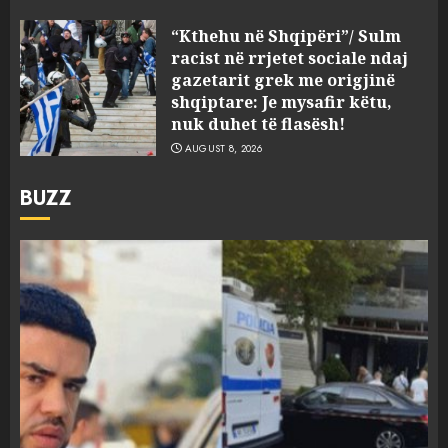
“Kthehu në Shqipëri”/ Sulm
racist në rrjetet sociale ndaj
gazetarit grek me origjinë
shqiptare: Je mysafir këtu,
nuk duhet të flasësh!
AUGUST 8, 2026
BUZZ