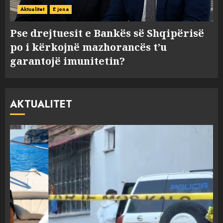
Aktualitet
E jona
Pse drejtuesit e Bankës së Shqipërisë
po i kërkojnë mazhorancës t’u
garantojë imunitetin?
AKTUALITET