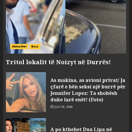
Aktualitet
Buzz
Tritol lokalit të Noizyt në Durrës!
As makina, as avioni privat/ Ja
çfarë e bën seksi një burrë për
Jennifer Lopez: Ta shohësh
duke larë enët! (Foto)
JULY 25, 2026
“Kthehu në Shqipëri”/ Sulm
racist në rrjetet sociale ndaj
A po kthehet Dua Lipa në