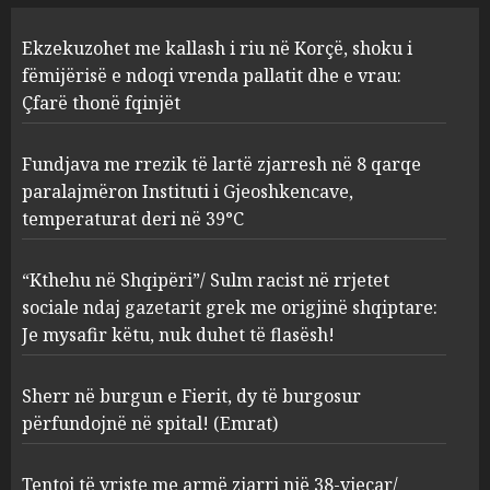
Fundjava me rrezik të lartë
Ekzekuzohet me kallash i riu në Korçë, shoku i
zjarresh në 8 qarqe
paralajmëron Instituti i
fëmijërisë e ndoqi vrenda pallatit dhe e vrau:
Gjeoshkencave, temperaturat
Çfarë thonë fqinjët
deri në 39°C
2
AUGUST 8, 2026
Fundjava me rrezik të lartë zjarresh në 8 qarqe
paralajmëron Instituti i Gjeoshkencave,
“Kthehu në Shqipëri”/ Sulm
temperaturat deri në 39°C
racist në rrjetet sociale ndaj
gazetarit grek me origjinë
shqiptare: Je mysafir këtu,
“Kthehu në Shqipëri”/ Sulm racist në rrjetet
nuk duhet të flasësh!
3
sociale ndaj gazetarit grek me origjinë shqiptare:
AUGUST 8, 2026
Je mysafir këtu, nuk duhet të flasësh!
Sherr në burgun e Fierit, dy të
Sherr në burgun e Fierit, dy të burgosur
burgosur përfundojnë në
spital! (Emrat)
përfundojnë në spital! (Emrat)
AUGUST 8, 2026
4
Tentoi të vriste me armë zjarri një 38-vjeçar/