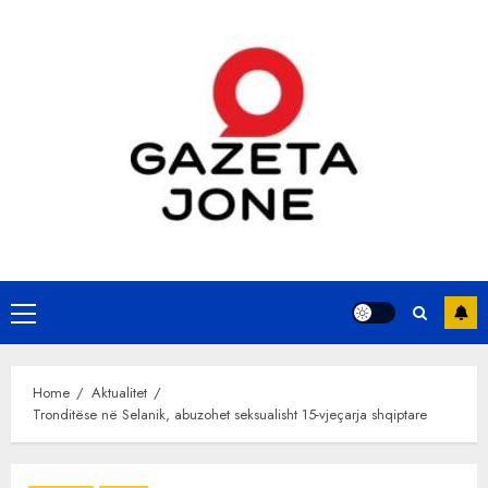
Skip
to
content
Primary
Menu
Home
Aktualitet
Tronditëse në Selanik, abuzohet seksualisht 15-vjeçarja shqiptare