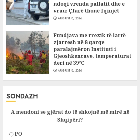
ndoqi vrenda pallatit dhe e
vrau: Çfarë thonë fqinjët
AUGUST 8, 2026
Fundjava me rrezik të lartë
zjarresh në 8 qarqe
paralajmëron Instituti i
Gjeoshkencave, temperaturat
deri në 39°C
AUGUST 8, 2026
SONDAZH
A mendoni se gjërat do të shkojnë më mirë në
Shqipëri?
PO