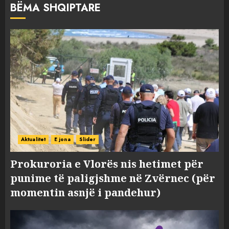
BËMA SHQIPTARE
Aktualitet
E jona
Slider
Prokuroria e Vlorës nis hetimet për
punime të paligjshme në Zvërnec (për
momentin asnjë i pandehur)