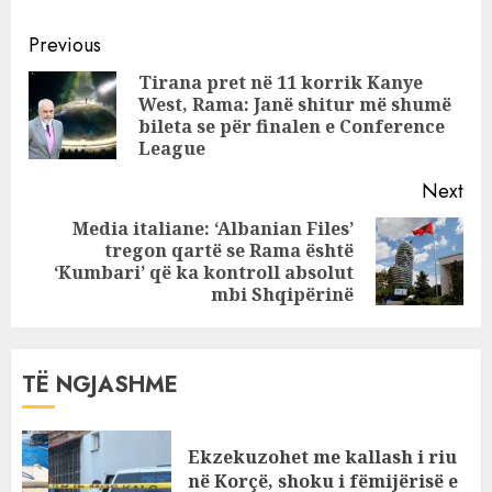
Mësuesi ngacmon
Continue
seksualisht
Previous
nxënësen e mitur:
Reading
Tirana pret në 11 korrik Kanye
Më kapi për
West, Rama: Janë shitur më shumë
Pre
flokësh e më
bileta se për finalen e Conference
pos
puthi
League
Next
Media italiane: ‘Albanian Files’
tregon qartë se Rama është
Next
‘Kumbari’ që ka kontroll absolut
post:
mbi Shqipërinë
TË NGJASHME
Ekzekuzohet me kallash i riu
në Korçë, shoku i fëmijërisë e