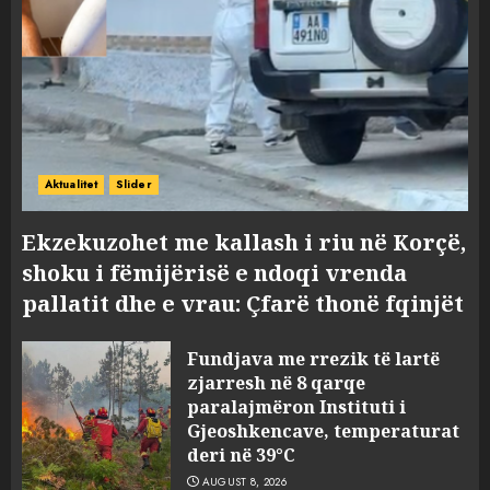
Aktualitet
Slider
Ekzekuzohet me kallash i riu në Korçë,
shoku i fëmijërisë e ndoqi vrenda
pallatit dhe e vrau: Çfarë thonë fqinjët
Fundjava me rrezik të lartë
zjarresh në 8 qarqe
paralajmëron Instituti i
Gjeoshkencave, temperaturat
deri në 39°C
AUGUST 8, 2026