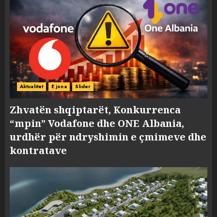
Aktualitet
E jona
Slider
Zhvatën shqiptarët, Konkurrenca
“mpin” Vodafone dhe ONE Albania,
urdhër për ndryshimin e çmimeve dhe
kontratave