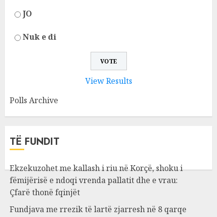
JO
Nuk e di
View Results
Polls Archive
TË FUNDIT
Ekzekuzohet me kallash i riu në Korçë, shoku i
fëmijërisë e ndoqi vrenda pallatit dhe e vrau:
Çfarë thonë fqinjët
Fundjava me rrezik të lartë zjarresh në 8 qarqe