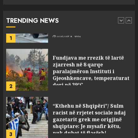
në Korçë, shoku i fëmijërisë e
ndoqi vrenda pallatit dhe e
vrau: Çfarë thonë fqinjët
TRENDING NEWS
1
AUGUST 8, 2026
Fundjava me rrezik të lartë
zjarresh në 8 qarqe
paralajmëron Instituti i
Gjeoshkencave, temperaturat
deri në 39°C
2
AUGUST 8, 2026
“Kthehu në Shqipëri”/ Sulm
racist në rrjetet sociale ndaj
gazetarit grek me origjinë
shqiptare: Je mysafir këtu,
nuk duhet të flasësh!
3
AUGUST 8, 2026