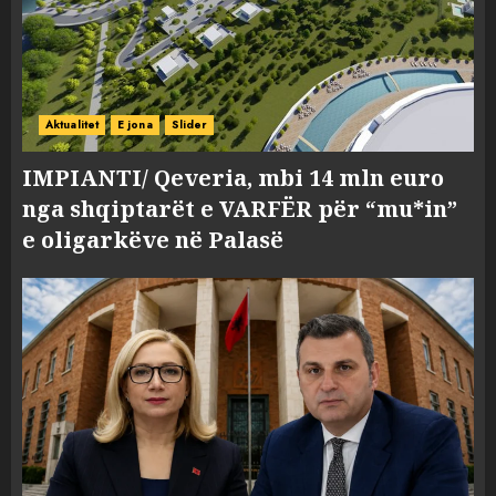
Aktualitet
E jona
Slider
IMPIANTI/ Qeveria, mbi 14 mln euro
nga shqiptarët e VARFËR për “mu*in”
e oligarkëve në Palasë