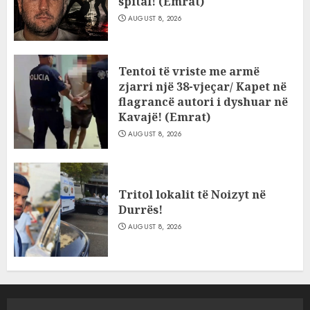
spital! (Emrat)
AUGUST 8, 2026
Tentoi të vriste me armë
zjarri një 38-vjeçar/ Kapet në
flagrancë autori i dyshuar në
Kavajë! (Emrat)
AUGUST 8, 2026
Tritol lokalit të Noizyt në
Durrës!
AUGUST 8, 2026