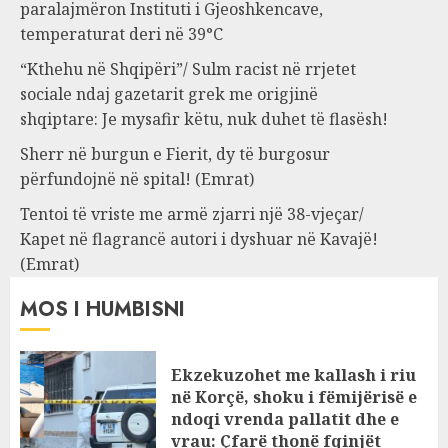
paralajmëron Instituti i Gjeoshkencave,
temperaturat deri në 39°C
“Kthehu në Shqipëri”/ Sulm racist në rrjetet
sociale ndaj gazetarit grek me origjinë
shqiptare: Je mysafir këtu, nuk duhet të flasësh!
Sherr në burgun e Fierit, dy të burgosur
përfundojnë në spital! (Emrat)
Tentoi të vriste me armë zjarri një 38-vjeçar/
Kapet në flagrancë autori i dyshuar në Kavajë!
(Emrat)
MOS I HUMBISNI
Ekzekuzohet me kallash i riu
në Korçë, shoku i fëmijërisë e
ndoqi vrenda pallatit dhe e
vrau: Çfarë thonë fqinjët