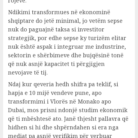
rojeve.
Ndikimi transformues në ekonominë
shqiptare do jetë minimal, jo vetëm sepse
nuk do paguajnë taksa si investitor
strategjik, por edhe sepse ky turizëm elitar
nuk është aspak i integruar me industrine,
sektorin e shërbimeve dhe bujqësinë tonë
që nuk asnjë kapacitet ti përgjigjen
nevojave të tij.
Ndaj kur qeveria hedh shifra pa teklif, si
hapja e 10 mijë vendeve pune, apo
transformimi i Vlorës në Monako apo
Dubai, mos prisni ndonjë studim ekonomik
që ti mbështesë ato. Janë thjesht pallavra që
hidhen si hi dhe shpërndahen si era nga
mediat pa asnjë verifikim për verbuar