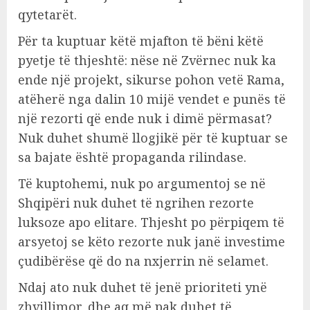
qytetarët.
Për ta kuptuar këtë mjafton të bëni këtë
pyetje të thjeshtë: nëse në Zvërnec nuk ka
ende një projekt, sikurse pohon vetë Rama,
atëherë nga dalin 10 mijë vendet e punës të
një rezorti që ende nuk i dimë përmasat?
Nuk duhet shumë llogjikë për të kuptuar se
sa bajate është propaganda rilindase.
Të kuptohemi, nuk po argumentoj se në
Shqipëri nuk duhet të ngrihen rezorte
luksoze apo elitare. Thjesht po përpiqem të
arsyetoj se këto rezorte nuk janë investime
çudibërëse që do na nxjerrin në selamet.
Ndaj ato nuk duhet të jenë prioriteti ynë
zhvillimor, dhe aq më pak duhet të