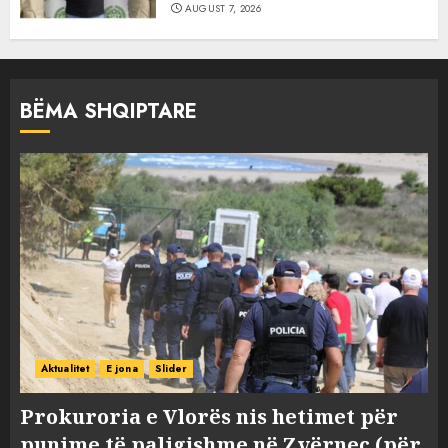
AUGUST 7, 2026
BËMA SHQIPTARE
Aktualitet
E jona
Slider
Prokuroria e Vlorës nis hetimet për
punime të paligjshme në Zvërnec (për