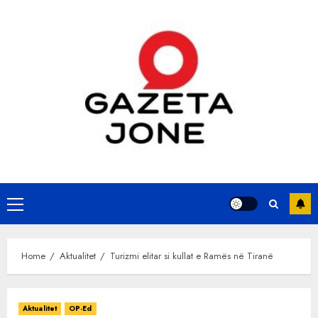
Skip
to
content
Primary
Menu
Home
Aktualitet
Turizmi elitar si kullat e Ramës në Tiranë
Aktualitet
OP-Ed