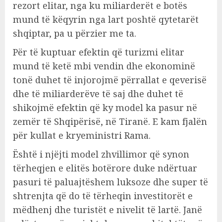
rezort elitar, nga ku miliarderët e botës
mund të këqyrin nga lart poshtë qytetarët
shqiptar, pa u përzier me ta.
Për të kuptuar efektin që turizmi elitar
mund të ketë mbi vendin dhe ekonominë
tonë duhet të injorojmë përrallat e qeverisë
dhe të miliarderëve të saj dhe duhet të
shikojmë efektin që ky model ka pasur në
zemër të Shqipërisë, në Tiranë. E kam fjalën
për kullat e kryeministri Rama.
Është i njëjti model zhvillimor që synon
tërheqjen e elitës botërore duke ndërtuar
pasuri të paluajtëshem luksoze dhe super të
shtrenjta që do të tërheqin investitorët e
mëdhenj dhe turistët e nivelit të lartë. Janë