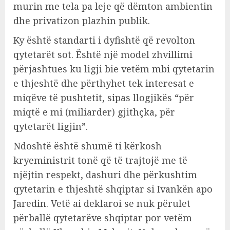
murin me tela pa leje që dëmton ambientin
dhe privatizon plazhin publik.
Ky është standarti i dyfishtë që revolton
qytetarët sot. Është një model zhvillimi
përjashtues ku ligji bie vetëm mbi qytetarin
e thjeshtë dhe përthyhet tek interesat e
miqëve të pushtetit, sipas llogjikës “për
miqtë e mi (miliarder) gjithçka, për
qytetarët ligjin”.
Ndoshtë është shumë ti kërkosh
kryeministrit tonë që të trajtojë me të
njëjtin respekt, dashuri dhe përkushtim
qytetarin e thjeshtë shqiptar si Ivankën apo
Jaredin. Vetë ai deklaroi se nuk përulet
përballë qytetarëve shqiptar por vetëm