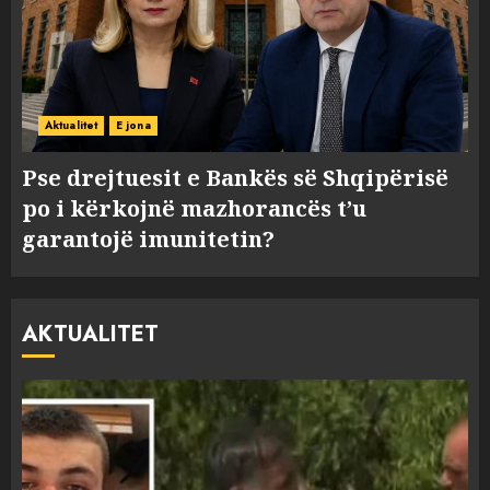
Aktualitet
E jona
Pse drejtuesit e Bankës së Shqipërisë
po i kërkojnë mazhorancës t’u
garantojë imunitetin?
AKTUALITET