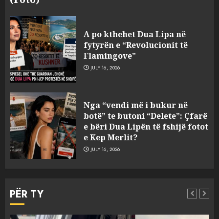
A po kthehet Dua Lipa në
fytyrën e “Revolucionit të
Flamingove”
JULY 16, 2026
Konkurrenca për turistët
Nga “vendi më i bukur në
degjeneron në zjarrvënie në
botë” te butoni “Delete”: Çfarë
Vlorë, arrestohet 33-vjeçari
e bëri Dua Lipën të fshijë fotot
(VIDEO)
e Kep Merlit?
3
AUGUST 7, 2026
JULY 16, 2026
Emri/ U dhunua se sinjalizoi
parcelat me kanabis të
PËR TY
komshiut, denoncuesit i
gjenden 150 rrënjë bimë
narkotike!
4