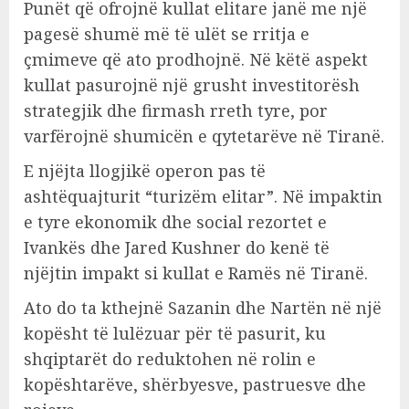
Punët që ofrojnë kullat elitare janë me një
pagesë shumë më të ulët se rritja e
çmimeve që ato prodhojnë. Në këtë aspekt
kullat pasurojnë një grusht investitorësh
strategjik dhe firmash rreth tyre, por
varfërojnë shumicën e qytetarëve në Tiranë.
E njëjta llogjikë operon pas të
ashtëquajturit “turizëm elitar”. Në impaktin
e tyre ekonomik dhe social rezortet e
Ivankës dhe Jared Kushner do kenë të
njëjtin impakt si kullat e Ramës në Tiranë.
Ato do ta kthejnë Sazanin dhe Nartën në një
kopësht të lulëzuar për të pasurit, ku
shqiptarët do reduktohen në rolin e
kopështarëve, shërbyesve, pastruesve dhe