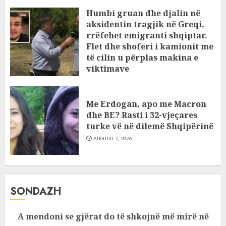
Humbi gruan dhe djalin në
aksidentin tragjik në Greqi,
rrëfehet emigranti shqiptar.
Flet dhe shoferi i kamionit me
të cilin u përplas makina e
viktimave
AUGUST 7, 2026
Me Erdogan, apo me Macron
dhe BE? Rasti i 32-vjeçares
turke vë në dilemë Shqipërinë
AUGUST 7, 2026
SONDAZH
A mendoni se gjërat do të shkojnë më mirë në