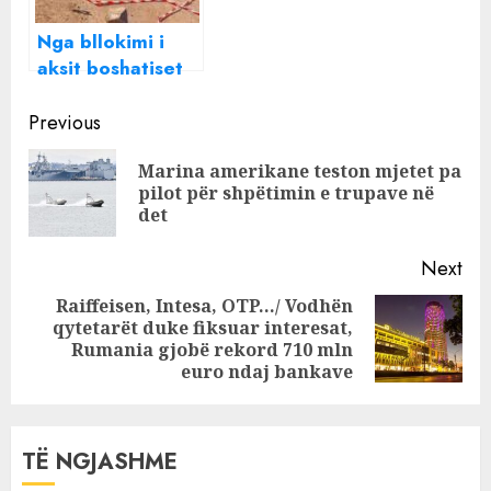
Nga bllokimi i
aksit boshatiset
turizmi Korçë-
Continue
Pogradec,
Previous
shtrenjtohen dhe
Reading
Marina amerikane teston mjetet pa
çmimet e
Pre
pilot për shpëtimin e trupave në
ushqimeve
pos
det
Next
Raiffeisen, Intesa, OTP…/ Vodhën
qytetarët duke fiksuar interesat,
Next
Rumania gjobë rekord 710 mln
post:
euro ndaj bankave
TË NGJASHME