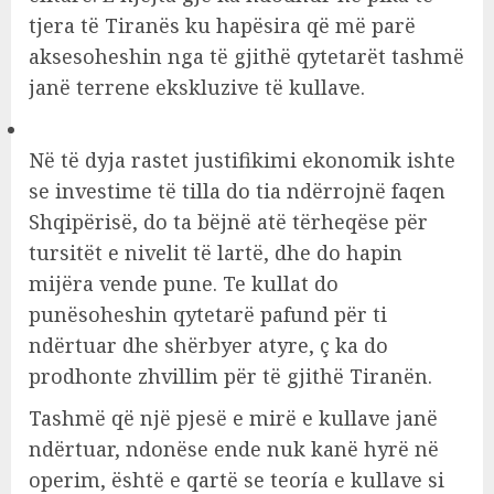
tjera të Tiranës ku hapësira që më parë
aksesoheshin nga të gjithë qytetarët tashmë
janë terrene ekskluzive të kullave.
Në të dyja rastet justifikimi ekonomik ishte
se investime të tilla do tia ndërrojnë faqen
Shqipërisë, do ta bëjnë atë tërheqëse për
tursitët e nivelit të lartë, dhe do hapin
mijëra vende pune. Te kullat do
punësoheshin qytetarë pafund për ti
ndërtuar dhe shërbyer atyre, ç ka do
prodhonte zhvillim për të gjithë Tiranën.
Tashmë që një pjesë e mirë e kullave janë
ndërtuar, ndonëse ende nuk kanë hyrë në
operim, është e qartë se teoría e kullave si