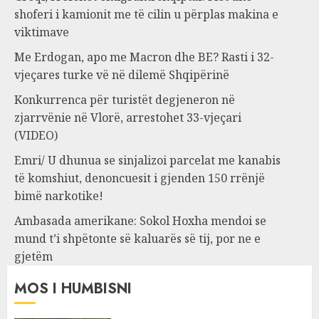
shoferi i kamionit me të cilin u përplas makina e
viktimave
Me Erdogan, apo me Macron dhe BE? Rasti i 32-
vjeçares turke vë në dilemë Shqipërinë
Konkurrenca për turistët degjeneron në
zjarrvënie në Vlorë, arrestohet 33-vjeçari
(VIDEO)
Emri/ U dhunua se sinjalizoi parcelat me kanabis
të komshiut, denoncuesit i gjenden 150 rrënjë
bimë narkotike!
Ambasada amerikane: Sokol Hoxha mendoi se
mund t’i shpëtonte së kaluarës së tij, por ne e
gjetëm
MOS I HUMBISNI