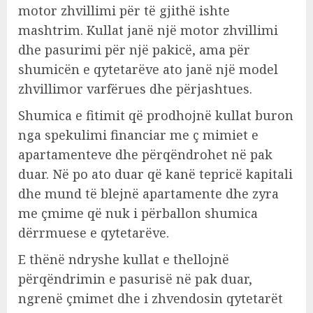
motor zhvillimi për të gjithë ishte
mashtrim. Kullat janë një motor zhvillimi
dhe pasurimi për një pakicë, ama për
shumicën e qytetarëve ato janë një model
zhvillimor varfërues dhe përjashtues.
Shumica e fitimit që prodhojnë kullat buron
nga spekulimi financiar me ç mimiet e
apartamenteve dhe përqëndrohet në pak
duar. Në po ato duar që kanë tepricë kapitali
dhe mund të blejnë apartamente dhe zyra
me çmime që nuk i përballon shumica
dërrmuese e qytetarëve.
E thënë ndryshe kullat e thellojnë
përqëndrimin e pasurisë në pak duar,
ngrenë çmimet dhe i zhvendosin qytetarët