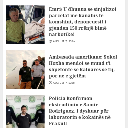
Emri/ U dhunua se sinjalizoi
parcelat me kanabis të
komshiut, denoncuesit i
gjenden 150 rrënjë bimë
narkotike!
AUGUST 7, 2026
Ambasada amerikane: Sokol
Hoxha mendoi se mund t’i
shpëtonte së kaluarës së tij,
por ne e gjetëm
AUGUST 7, 2026
Policia konfirmon
ekstradimin e Samir
Rodriguez, i dyshuar për
laboratorin e kokainës në
Frakull