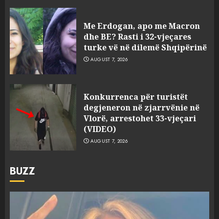
Me Erdogan, apo me Macron
dhe BE? Rasti i 32-vjeçares
turke vë në dilemë Shqipërinë
AUGUST 7, 2026
Konkurrenca për turistët
degjeneron në zjarrvënie në
Vlorë, arrestohet 33-vjeçari
(VIDEO)
AUGUST 7, 2026
BUZZ