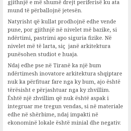
gjithnjë e më shumë drejt periferisë ku ata
mund të përballojnë jetesën.
Natyrisht që kullat prodhojnë edhe vende
pune, por gjithnjë në nivelet më bazike, si
ndërtimi, pastrimi apo siguria fizike. Në
nivelet më të larta, siç janë arkitektura
punësohen studiot e huaja.
Ndaj edhe pse në Tiranë ka një bum
ndërtimesh inovatore arkitektura shqiptare
nuk ka përfituar fare nga ky bum, ajo është
tërësisht e përjashtuar nga ky zhvillim.
Është një zhvillim që nuk është aspak i
integruar me tregun vendas, si në materiale
edhe në shërbime, ndaj impakti në
ekonominë lokale është minial dhe negativ.