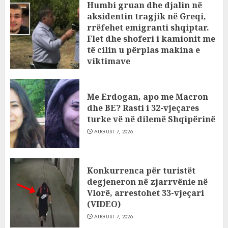
Humbi gruan dhe djalin në
aksidentin tragjik në Greqi,
rrëfehet emigranti shqiptar.
Flet dhe shoferi i kamionit me
të cilin u përplas makina e
viktimave
AUGUST 7, 2026
Me Erdogan, apo me Macron
dhe BE? Rasti i 32-vjeçares
turke vë në dilemë Shqipërinë
AUGUST 7, 2026
Konkurrenca për turistët
degjeneron në zjarrvënie në
Vlorë, arrestohet 33-vjeçari
(VIDEO)
AUGUST 7, 2026