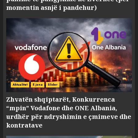
momentin asnjë i pandehur)
Aktualitet
E jona
Slider
Zhvatën shqiptarët, Konkurrenca
“mpin” Vodafone dhe ONE Albania,
urdhër për ndryshimin e çmimeve dhe
kontratave