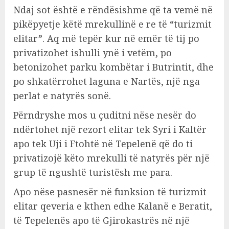
Ndaj sot është e rëndësishme që ta vemë në
pikëpyetje këtë mrekullinë e re të “turizmit
elitar”. Aq më tepër kur në emër të tij po
privatizohet ishulli ynë i vetëm, po
betonizohet parku kombëtar i Butrintit, dhe
po shkatërrohet laguna e Nartës, një nga
perlat e natyrës sonë.
Përndryshe mos u çuditni nëse nesër do
ndërtohet një rezort elitar tek Syri i Kaltër
apo tek Uji i Ftohtë në Tepelenë që do ti
privatizojë këto mrekulli të natyrës për një
grup të ngushtë turistësh me para.
Apo nëse pasnesër në funksion të turizmit
elitar qeveria e kthen edhe Kalanë e Beratit,
të Tepelenës apo të Gjirokastrës në një