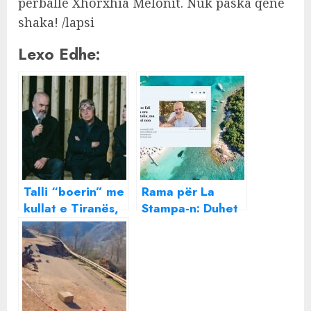
përballë Xhorxhia Melonit. Nuk paska qenë
shaka! /lapsi
Lexo Edhe:
Talli “boerin” me
Rama për La
kullat e Tiranës,
Stampa-n: Duhet
arkitekti i
të mësojmë nga
preferuar i
gabimet e Italisë.
Ramës, i
Turizmi me kosto
tronditur pas
të ulët nuk do të
arrestit në Milano
zgjasë