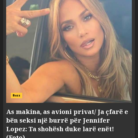
Buzz
As makina, as avioni privat/ Ja çfarë e
bën seksi një burrë për Jennifer
Lopez: Ta shohësh duke larë enët!
(Foto)