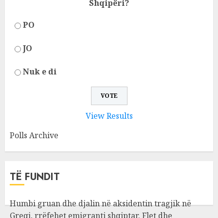
Shqipëri?
PO
JO
Nuk e di
View Results
Polls Archive
TË FUNDIT
Humbi gruan dhe djalin në aksidentin tragjik në
Greqi, rrëfehet emigranti shqiptar. Flet dhe