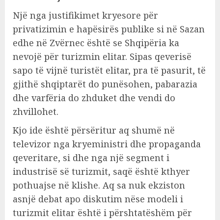
Një nga justifikimet kryesore për
privatizimin e hapësirës publike si në Sazan
edhe në Zvërnec është se Shqipëria ka
nevojë për turizmin elitar. Sipas qeverisë
sapo të vijnë turistët elitar, pra të pasurit, të
gjithë shqiptarët do punësohen, pabarazia
dhe varfëria do zhduket dhe vendi do
zhvillohet.
Kjo ide është përsëritur aq shumë në
televizor nga kryeministri dhe propaganda
qeveritare, si dhe nga një segment i
industrisë së turizmit, saqë është kthyer
pothuajse në klishe. Aq sa nuk ekziston
asnjë debat apo diskutim nëse modeli i
turizmit elitar është i përshtatëshëm për