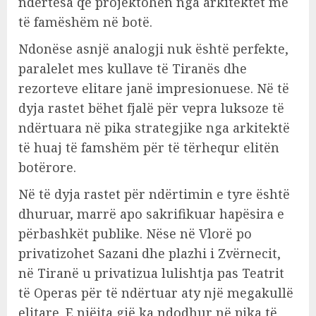
ndërtesa që projektohen nga arkitektët më
të famëshëm në botë.
Ndonëse asnjë analogji nuk është perfekte,
paralelet mes kullave të Tiranës dhe
rezorteve elitare janë impresionuese. Në të
dyja rastet bëhet fjalë për vepra luksoze të
ndërtuara në pika strategjike nga arkitektë
të huaj të famshëm për të tërhequr elitën
botërore.
Në të dyja rastet për ndërtimin e tyre është
dhuruar, marrë apo sakrifikuar hapësira e
përbashkët publike. Nëse në Vlorë po
privatizohet Sazani dhe plazhi i Zvërnecit,
në Tiranë u privatizua lulishtja pas Teatrit
të Operas për të ndërtuar aty një megakullë
elitare. E njëjta gjë ka ndodhur në pika të