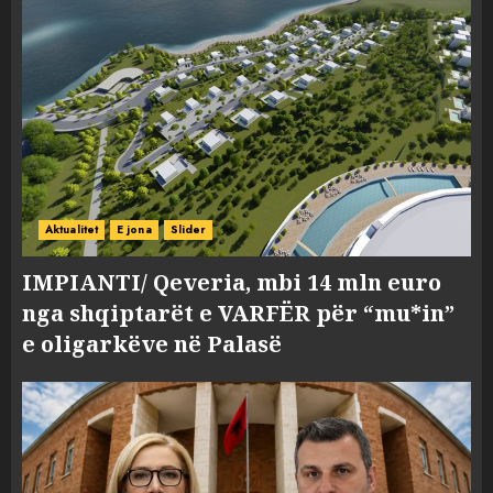
Aktualitet
E jona
Slider
IMPIANTI/ Qeveria, mbi 14 mln euro
nga shqiptarët e VARFËR për “mu*in”
e oligarkëve në Palasë