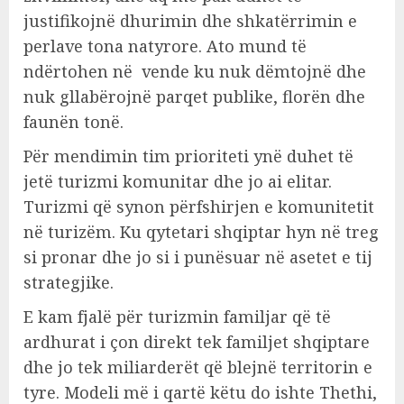
justifikojnë dhurimin dhe shkatërrimin e
perlave tona natyrore. Ato mund të
ndërtohen në vende ku nuk dëmtojnë dhe
nuk gllabërojnë parqet publike, florën dhe
faunën tonë.
Për mendimin tim prioriteti ynë duhet të
jetë turizmi komunitar dhe jo ai elitar.
Turizmi që synon përfshirjen e komunitetit
në turizëm. Ku qytetari shqiptar hyn në treg
si pronar dhe jo si i punësuar në asetet e tij
strategjike.
E kam fjalë për turizmin familjar që të
ardhurat i çon direkt tek familjet shqiptare
dhe jo tek miliarderët që blejnë territorin e
tyre. Modeli më i qartë këtu do ishte Thethi,