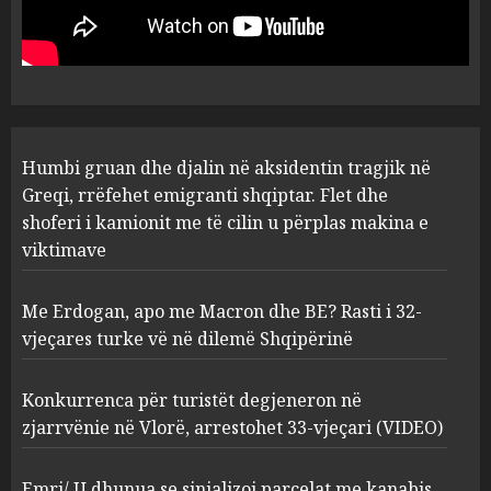
rrëfehet emigranti shqiptar.
Flet dhe shoferi i kamionit me
të cilin u përplas makina e
1
viktimave
AUGUST 7, 2026
Me Erdogan, apo me Macron
Humbi gruan dhe djalin në aksidentin tragjik në
dhe BE? Rasti i 32-vjeçares
Greqi, rrëfehet emigranti shqiptar. Flet dhe
turke vë në dilemë Shqipërinë
shoferi i kamionit me të cilin u përplas makina e
AUGUST 7, 2026
2
viktimave
Me Erdogan, apo me Macron dhe BE? Rasti i 32-
Konkurrenca për turistët
vjeçares turke vë në dilemë Shqipërinë
degjeneron në zjarrvënie në
Vlorë, arrestohet 33-vjeçari
(VIDEO)
Konkurrenca për turistët degjeneron në
3
AUGUST 7, 2026
zjarrvënie në Vlorë, arrestohet 33-vjeçari (VIDEO)
Emri/ U dhunua se sinjalizoi
Emri/ U dhunua se sinjalizoi parcelat me kanabis