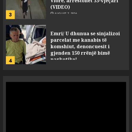
(VIDEO)
3
AUGUST 7, 2026
Emri/ U dhunua se sinjalizoi
parcelat me kanabis të
komshiut, denoncuesit i
gjenden 150 rrënjë bimë
narkotike!
4
AUGUST 7, 2026
Ambasada amerikane: Sokol
Hoxha mendoi se mund t’i
shpëtonte së kaluarës së tij,
por ne e gjetëm
5
AUGUST 7, 2026
Humbi gruan dhe djalin në
aksidentin tragjik në Greqi,