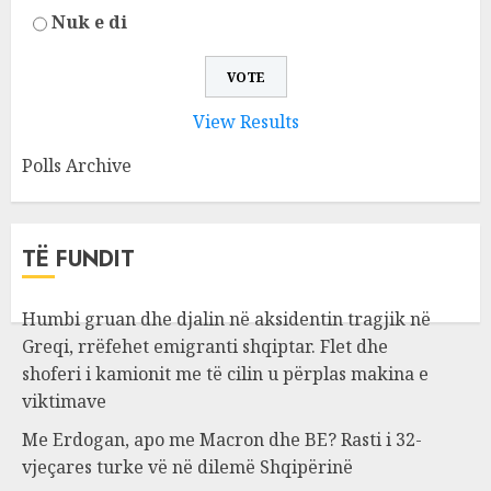
Nuk e di
View Results
Polls Archive
TË FUNDIT
Humbi gruan dhe djalin në aksidentin tragjik në
Greqi, rrëfehet emigranti shqiptar. Flet dhe
shoferi i kamionit me të cilin u përplas makina e
viktimave
Me Erdogan, apo me Macron dhe BE? Rasti i 32-
vjeçares turke vë në dilemë Shqipërinë