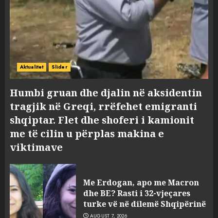
Aktualitet
Slider
Humbi gruan dhe djalin në aksidentin
tragjik në Greqi, rrëfehet emigranti
shqiptar. Flet dhe shoferi i kamionit
me të cilin u përplas makina e
viktimave
Me Erdogan, apo me Macron
dhe BE? Rasti i 32-vjeçares
turke vë në dilemë Shqipërinë
AUGUST 7, 2026