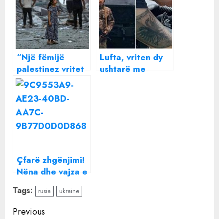
“Një fëmijë
Lufta, vriten dy
palestinez vritet
ushtarë me
çdo 15 minuta”/
origjinë
Lufta në Gaza,
shqiptare në
më e
Ukrainë
përgjakshmja për
fëmijët, mbi 1
mijë janë vrarë
Çfarë zhgënjimi!
Nëna dhe vajza e
njohur në
Tags:
rusia
ukraine
internet si
ushtare ukrainase
Continue
Previous
janë në fakt ruse