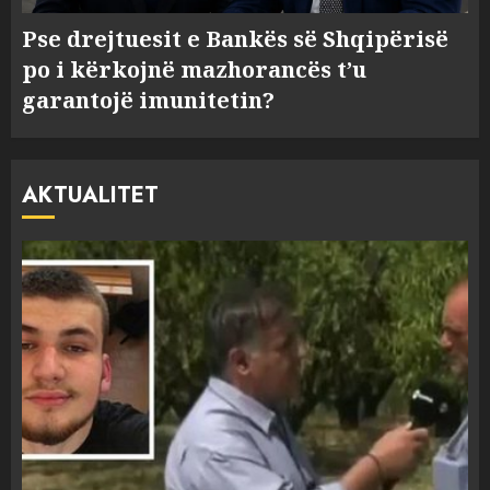
Pse drejtuesit e Bankës së Shqipërisë
po i kërkojnë mazhorancës t’u
garantojë imunitetin?
AKTUALITET