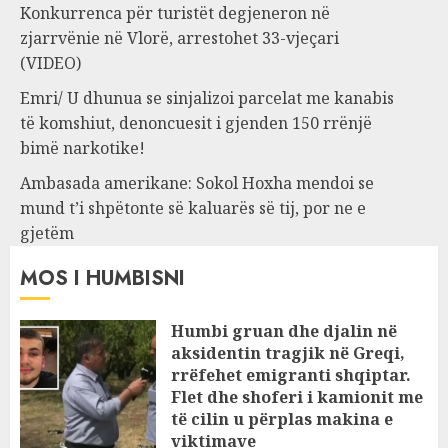
Konkurrenca për turistët degjeneron në
zjarrvënie në Vlorë, arrestohet 33-vjeçari
(VIDEO)
Emri/ U dhunua se sinjalizoi parcelat me kanabis
të komshiut, denoncuesit i gjenden 150 rrënjë
bimë narkotike!
Ambasada amerikane: Sokol Hoxha mendoi se
mund t’i shpëtonte së kaluarës së tij, por ne e
gjetëm
MOS I HUMBISNI
Humbi gruan dhe djalin në
aksidentin tragjik në Greqi,
rrëfehet emigranti shqiptar.
Flet dhe shoferi i kamionit me
të cilin u përplas makina e
viktimave