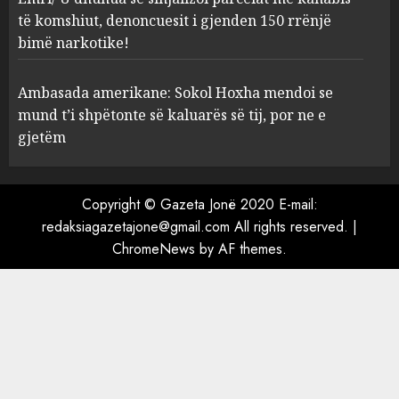
parcelat me kanabis të
të komshiut, denoncuesit i gjenden 150 rrënjë
komshiut, denoncuesit i
bimë narkotike!
gjenden 150 rrënjë bimë
narkotike!
4
Ambasada amerikane: Sokol Hoxha mendoi se
AUGUST 7, 2026
mund t’i shpëtonte së kaluarës së tij, por ne e
Ambasada amerikane: Sokol
gjetëm
Hoxha mendoi se mund t’i
shpëtonte së kaluarës së tij,
por ne e gjetëm
Copyright © Gazeta Jonë 2020 E-mail:
5
AUGUST 7, 2026
redaksiagazetajone@gmail.com All rights reserved.
|
ChromeNews
by AF themes.