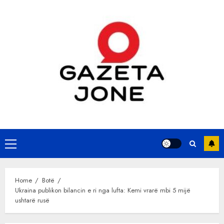
Skip
to
content
Primary
Menu
Home
Botë
Ukraina publikon bilancin e ri nga lufta: Kemi vrarë mbi 5 mijë
ushtarë rusë