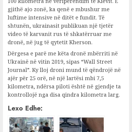
100 kilometra në veriperëndim të Kievit. E
gjithë ajo zonë, ka qenë e mbushur me
luftime intensive në ditët e fundit. Të
shtunën, ukrainasit publikuan një tjetër
video të karvanit rus të shkatërruar me
dronë, në jug të qytetit Kherson.
Dërgesa e parë me këta dronë mbërriti në
Ukrainë në vitin 2019, sipas “Wall Street
Journal”. Ky lloj droni mund të qëndrojë në
ajër për 25 orë, në një lartësi mbi 7,5
kilometra, ndërsa piloti është në gjendje ta
kontrollojë nga disa qindra kilometra larg.
Lexo Edhe: