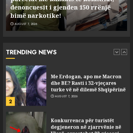
por ne e gjetëm
mendoi se mund t’i shpëtonte së
5
AUGUST 7, 2026
kaluarës së tij, por ne e gjetëm
AUGUST 7, 2026
Humbi gruan dhe djalin në
aksidentin tragjik në Greqi,
rrëfehet emigranti shqiptar.
Flet dhe shoferi i kamionit me
TRENDING NEWS
të cilin u përplas makina e
1
viktimave
AUGUST 7, 2026
Me Erdogan, apo me Macron
dhe BE? Rasti i 32-vjeçares
turke vë në dilemë Shqipërinë
AUGUST 7, 2026
2
Konkurrenca për turistët
degjeneron në zjarrvënie në
Vlorë, arrestohet 33-vjeçari