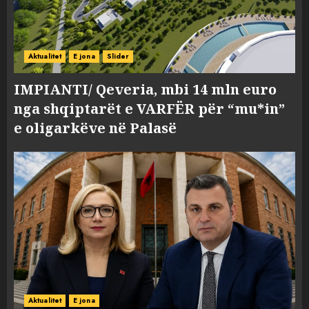
Aktualitet
E jona
Slider
IMPIANTI/ Qeveria, mbi 14 mln euro
nga shqiptarët e VARFËR për “mu*in”
e oligarkëve në Palasë
Aktualitet
E jona