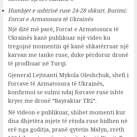
Humbjet e ushtrisë ruse 24-28 shkurt. Burimi:
Forcat e Armatosura të Ukrainës
Një ditë më parë, Forcat e Armatosura të
Ukrainës kanë publikuar një video ku
tregojnë momentin që kanë shkatërruar një
karvan me tanke ruse, duke përdorur dronë
të prodhuar në Turqi.
Gjeneral Lejtnanti Mykola Oleshchuk, shefi i
Forcave të Armatosura të Ukrainës,
konfirmoi se sulmi ndaj forcave ruse ishte
kryer me dronë “Bayraktar TB2”.
Në videon e publikuar, shihet momenti kur
disa dhjetëra mjete të rënda ruse hidhen në
erë nga goditja, pranë qytetin Malyn, rreth