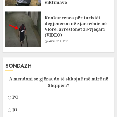
viktimave
AUGUST 7, 2026
Konkurrenca për turistët
degjeneron në zjarrvënie në
Vlorë, arrestohet 33-vjeçari
(VIDEO)
AUGUST 7, 2026
SONDAZH
A mendoni se gjërat do të shkojnë më mirë në
Shqipëri?
PO
JO