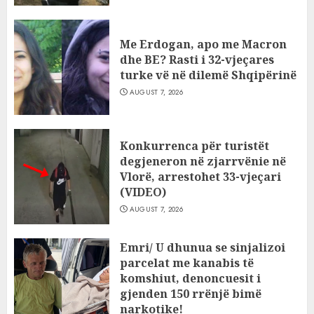
AUGUST 7, 2026
Me Erdogan, apo me Macron
dhe BE? Rasti i 32-vjeçares
turke vë në dilemë Shqipërinë
AUGUST 7, 2026
Konkurrenca për turistët
degjeneron në zjarrvënie në
Vlorë, arrestohet 33-vjeçari
(VIDEO)
AUGUST 7, 2026
Emri/ U dhunua se sinjalizoi
parcelat me kanabis të
komshiut, denoncuesit i
gjenden 150 rrënjë bimë
narkotike!