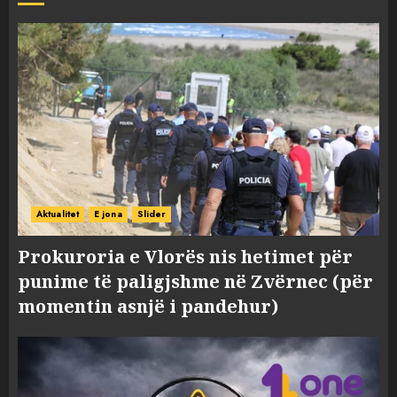
Aktualitet
E jona
Slider
Prokuroria e Vlorës nis hetimet për
punime të paligjshme në Zvërnec (për
momentin asnjë i pandehur)