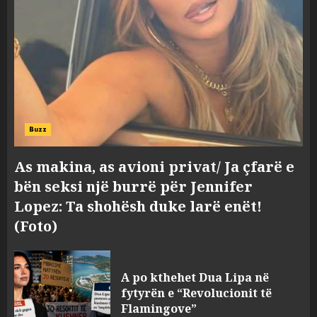
Buzz
As makina, as avioni privat/ Ja çfarë e
bën seksi një burrë për Jennifer
Lopez: Ta shohësh duke larë enët!
(Foto)
A po kthehet Dua Lipa në
fytyrën e “Revolucionit të
Flamingove”