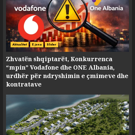
Aktualitet
E jona
Slider
Zhvatën shqiptarët, Konkurrenca
“mpin” Vodafone dhe ONE Albania,
urdhër për ndryshimin e çmimeve dhe
kontratave