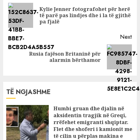
Reading
Kylie Jenner fotografohet për herë
Pre
të parë pas lindjes dhe i la të gjithë
pos
pa fjalë
Next
Rusia fajëson Britaninë për
Next
alarmin bërthamor
post:
TË NGJASHME
Humbi gruan dhe djalin në
aksidentin tragjik në Greqi,
rrëfehet emigranti shqiptar.
Flet dhe shoferi i kamionit me
të cilin u përplas makina e