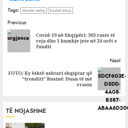
Ndjekësit i
Tags:
donald veshaj
Einxhel shkira
kërkojnë të ketë
kujdes me
Continue
Previous
Beatrix dhe i
Reading
kujtojnë si i mori
Covid-19 në Shqipëri: 303 raste të
Pre
Donaldin nga
reja dhe 1 humbje jete në 24 orët e
pos
fundit
“duart” Borës, si
reagon Dafina
Next
Zeqiri
FOTO/ Ky është ushtari shqiptar që
Next
“tronditi” Rusinë: Duan të më
post:
vrasin
TË NGJASHME