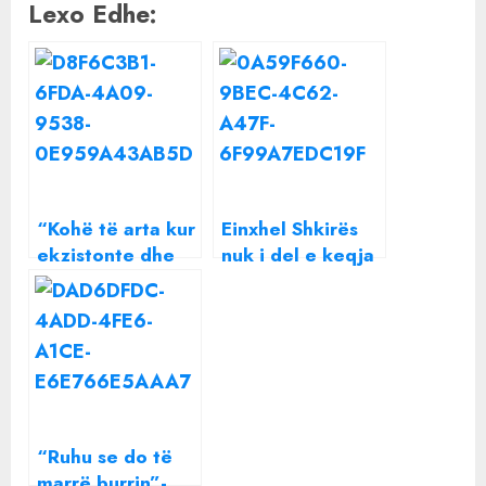
Lexo Edhe:
“Kohë të arta kur
Einxhel Shkirës
ekzistonte dhe
nuk i del e keqja
ajo mes nesh”/
me Donaldin/
Einxhel për
Moderatorja
Donaldin: Nuk di
ironizon
as të lexojë
emisionin e tij: Ka
pasur jetë dhe
para tetorit…
“Ruhu se do të
marrë burrin”-