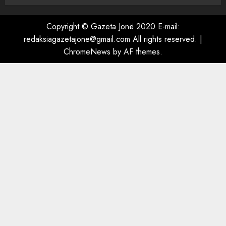
nxori thikën dhe nisi të më
qëllonte” – Zbardhet dëshmia
Copyright © Gazeta Jonë 2020 E-mail:
e Denis Brajoviçit për sherrin
redaksiagazetajone@gmail.com All rights reserved.
|
në burgun e Fierit, pezullohen
5
ChromeNews
by AF themes.
4 punonjës
AUGUST 9, 2026