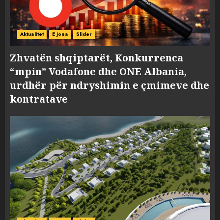
Aktualitet
E jona
Slider
Zhvatën shqiptarët, Konkurrenca
“mpin” Vodafone dhe ONE Albania,
urdhër për ndryshimin e çmimeve dhe
kontratave