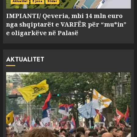
Aktualitet
E jona
Slider
IMPIANTI/ Qeveria, mbi 14 mln euro
nga shqiptarët e VARFËR për “mu*in”
e oligarkëve në Palasë
AKTUALITET