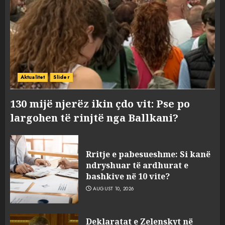
Aktualitet
Slider
130 mijë njerëz ikin çdo vit: Pse po
largohen të rinjtë nga Ballkani?
Rritje e pabesueshme: Si kanë
ndryshuar të ardhurat e
bashkive në 10 vite?
AUGUST 10, 2026
Deklaratat e Zelenskyt në