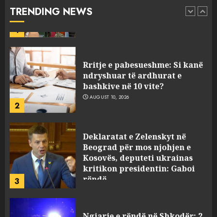
AUGUST 10, 2026
TRENDING NEWS
1
Rritje e pabesueshme: Si kanë
ndryshuar të ardhurat e
bashkive në 10 vite?
AUGUST 10, 2026
2
Deklaratat e Zelenskyt në
Beograd për mos njohjen e
Kosovës, deputeti ukrainas
kritikon presidentin: Gaboi
rëndë
3
AUGUST 10, 2026
Ngjarje e rëndë në Shkodër: 2
persona i hyjnë në një banesë