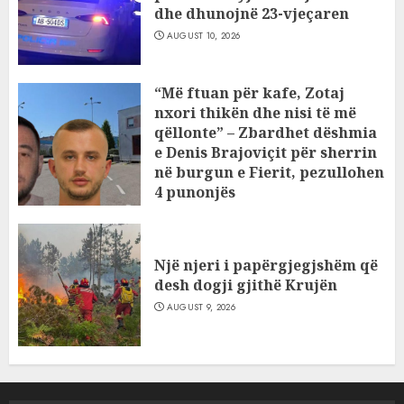
dhe dhunojnë 23-vjeçaren
AUGUST 10, 2026
“Më ftuan për kafe, Zotaj
nxori thikën dhe nisi të më
qëllonte” – Zbardhet dëshmia
e Denis Brajoviçit për sherrin
në burgun e Fierit, pezullohen
4 punonjës
AUGUST 9, 2026
Një njeri i papërgjegjshëm që
desh dogji gjithë Krujën
AUGUST 9, 2026