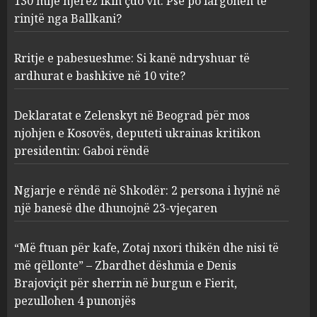
130 mijë njerëz ikin çdo vit: Pse po largohen të
ndryshuar të ardhurat e
rinjtë nga Ballkani?
bashkive në 10 vite?
AUGUST 10, 2026
2
Rritje e pabesueshme: Si kanë ndryshuar të
ardhurat e bashkive në 10 vite?
Deklaratat e Zelenskyt në
Beograd për mos njohjen e
Deklaratat e Zelenskyt në Beograd për mos
Kosovës, deputeti ukrainas
njohjen e Kosovës, deputeti ukrainas kritikon
kritikon presidentin: Gaboi
presidentin: Gaboi rëndë
rëndë
3
AUGUST 10, 2026
Ngjarje e rëndë në Shkodër: 2 persona i hyjnë në
një banesë dhe dhunojnë 23-vjeçaren
Ngjarje e rëndë në Shkodër: 2
persona i hyjnë në një banesë
dhe dhunojnë 23-vjeçaren
“Më ftuan për kafe, Zotaj nxori thikën dhe nisi të
AUGUST 10, 2026
më qëllonte” – Zbardhet dëshmia e Denis
4
Brajoviçit për sherrin në burgun e Fierit,
pezullohen 4 punonjës
“Më ftuan për kafe, Zotaj