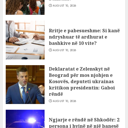
AUGUST 10, 2026
Rritje e pabesueshme: Si kanë
ndryshuar të ardhurat e
bashkive në 10 vite?
AUGUST 10, 2026
Deklaratat e Zelenskyt në
Beograd për mos njohjen e
Kosovës, deputeti ukrainas
kritikon presidentin: Gaboi
rëndë
AUGUST 10, 2026
Ngjarje e rëndë në Shkodër: 2
persona i hyjnë në një banesë