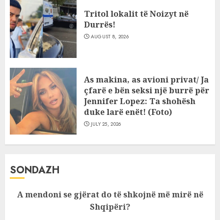
Tritol lokalit të Noizyt në
Durrës!
AUGUST 8, 2026
As makina, as avioni privat/ Ja
çfarë e bën seksi një burrë për
Jennifer Lopez: Ta shohësh
duke larë enët! (Foto)
JULY 25, 2026
SONDAZH
A mendoni se gjërat do të shkojnë më mirë në
Shqipëri?