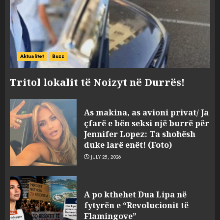
Aktualitet
Buzz
Tritol lokalit të Noizyt në Durrës!
As makina, as avioni privat/ Ja
çfarë e bën seksi një burrë për
Jennifer Lopez: Ta shohësh
duke larë enët! (Foto)
JULY 25, 2026
Deklaratat e Zelenskyt në
Beograd për mos njohjen e
A po kthehet Dua Lipa në
Kosovës, deputeti ukrainas
fytyrën e “Revolucionit të
kritikon presidentin: Gaboi
Flamingove”