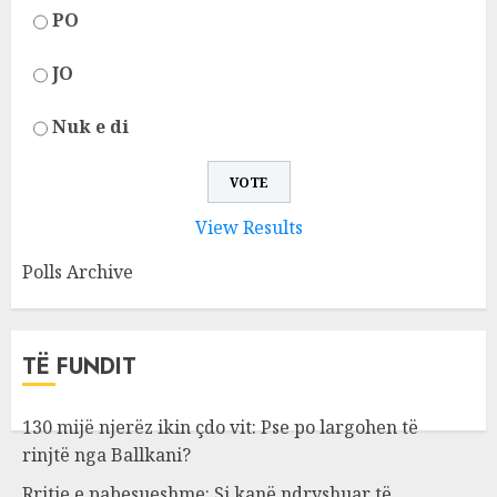
PO
JO
Nuk e di
View Results
Polls Archive
TË FUNDIT
130 mijë njerëz ikin çdo vit: Pse po largohen të
rinjtë nga Ballkani?
Rritje e pabesueshme: Si kanë ndryshuar të