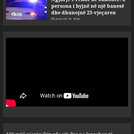
dhe dhunojnë 23-vjeçaren
AUGUST 10, 2026
4
“Më ftuan për kafe, Zotaj
nxori thikën dhe nisi të më
qëllonte” – Zbardhet dëshmia
e Denis Brajoviçit për sherrin
në burgun e Fierit, pezullohen
5
4 punonjës
AUGUST 9, 2026
130 mijë njerëz ikin çdo vit:
Pse po largohen të rinjtë nga
Ballkani?
AUGUST 10, 2026
1
Rritje e pabesueshme: Si kanë