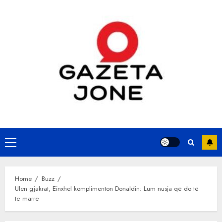
Skip
to
content
Primary
Menu
Home
Buzz
Ulen gjakrat, Einxhel komplimenton Donaldin: Lum nusja që do të
të marrë