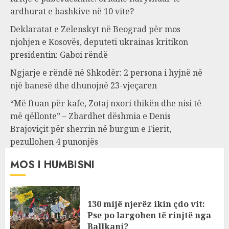
ardhurat e bashkive në 10 vite?
Deklaratat e Zelenskyt në Beograd për mos
njohjen e Kosovës, deputeti ukrainas kritikon
presidentin: Gaboi rëndë
Ngjarje e rëndë në Shkodër: 2 persona i hyjnë në
një banesë dhe dhunojnë 23-vjeçaren
“Më ftuan për kafe, Zotaj nxori thikën dhe nisi të
më qëllonte” – Zbardhet dëshmia e Denis
Brajoviçit për sherrin në burgun e Fierit,
pezullohen 4 punonjës
MOS I HUMBISNI
130 mijë njerëz ikin çdo vit:
Pse po largohen të rinjtë nga
Ballkani?