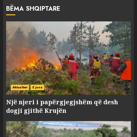
BËMA SHQIPTARE
Aktualitet
E jona
Një njeri i papërgjegjshëm që desh
dogji gjithë Krujën