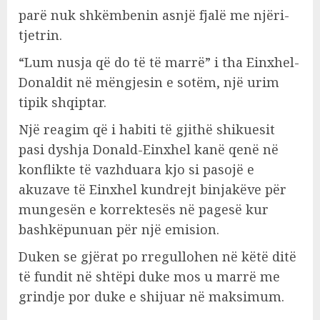
parë nuk shkëmbenin asnjë fjalë me njëri-
tjetrin.
“Lum nusja që do të të marrë” i tha Einxhel-
Donaldit në mëngjesin e sotëm, një urim
tipik shqiptar.
Një reagim që i habiti të gjithë shikuesit
pasi dyshja Donald-Einxhel kanë qenë në
konflikte të vazhduara kjo si pasojë e
akuzave të Einxhel kundrejt binjakëve për
mungesën e korrektesës në pagesë kur
bashkëpunuan për një emision.
Duken se gjërat po rregullohen në këtë ditë
të fundit në shtëpi duke mos u marrë me
grindje por duke e shijuar në maksimum.