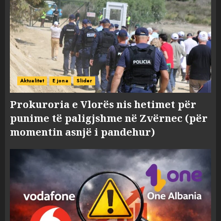
Aktualitet
E jona
Slider
Prokuroria e Vlorës nis hetimet për
punime të paligjshme në Zvërnec (për
momentin asnjë i pandehur)