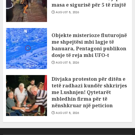
masa e sigurisë për 5 të rinjtë
AUGUST 8, 2026
Objekte misterioze fluturojnë
me shpejtësi mbi lagje të
banuara, Pentagoni publikon
dosje të reja mbi UFO-t
AUGUST 8, 2026
Divjaka proteston për ditën e
tetë radhazi kundër shkrirjes
me Lushnjen! Qytetarët
mbledhin firma për të
nënshkruar një peticion
AUGUST 8, 2026