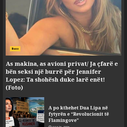
Buzz
As makina, as avioni privat/ Ja çfarë e
bën seksi një burrë për Jennifer
Lopez: Ta shohësh duke larë enët!
(Foto)
Tragjedia në Gjermani, këta
A po kthehet Dua Lipa në
janë tre shqiptarët që humbën
fytyrën e “Revolucionit të
jetën në aksident
Flamingove”
AUGUST 8, 2026
3