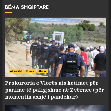
BËMA SHQIPTARE
Aktualitet
E jona
Slider
Prokuroria e Vlorës nis hetimet për
punime të paligjshme në Zvërnec (për
momentin asnjë i pandehur)