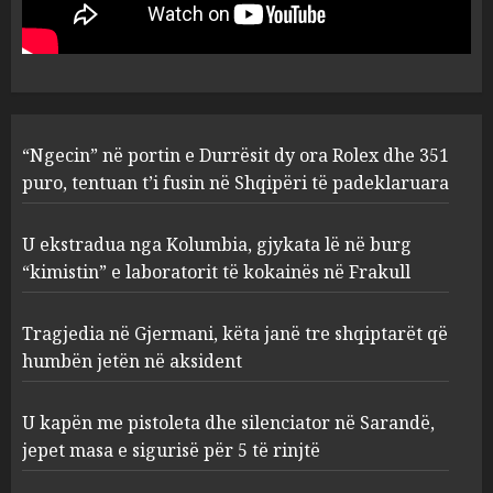
laboratorit të kokainës në
Frakull
2
AUGUST 8, 2026
Tragjedia në Gjermani, këta
“Ngecin” në portin e Durrësit dy ora Rolex dhe 351
janë tre shqiptarët që humbën
puro, tentuan t’i fusin në Shqipëri të padeklaruara
jetën në aksident
AUGUST 8, 2026
3
U ekstradua nga Kolumbia, gjykata lë në burg
“kimistin” e laboratorit të kokainës në Frakull
U kapën me pistoleta dhe
Tragjedia në Gjermani, këta janë tre shqiptarët që
silenciator në Sarandë, jepet
masa e sigurisë për 5 të rinjtë
humbën jetën në aksident
AUGUST 8, 2026
4
U kapën me pistoleta dhe silenciator në Sarandë,
jepet masa e sigurisë për 5 të rinjtë
Objekte misterioze fluturojnë