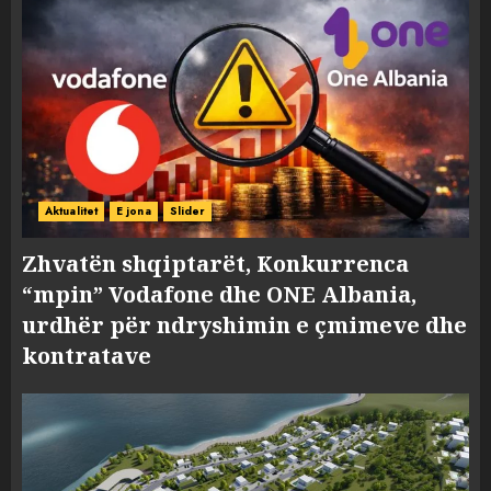
Aktualitet
E jona
Slider
Zhvatën shqiptarët, Konkurrenca
“mpin” Vodafone dhe ONE Albania,
urdhër për ndryshimin e çmimeve dhe
kontratave