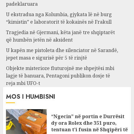
padeklaruara
U ekstradua nga Kolumbia, gjykata lë në burg
“kimistin” e laboratorit të kokainës në Frakull
Tragjedia në Gjermani, këta janë tre shqiptarët
që humbën jetën në aksident
U kapën me pistoleta dhe silenciator në Sarandë,
jepet masa e sigurisë për 5 të rinjtë
Objekte misterioze fluturojnë me shpejtësi mbi
lagje të banuara, Pentagoni publikon dosje të
reja mbi UFO-t
MOS I HUMBISNI
“Ngecin” në portin e Durrësit
dy ora Rolex dhe 351 puro,
tentuan t’i fusin në Shqipëri të