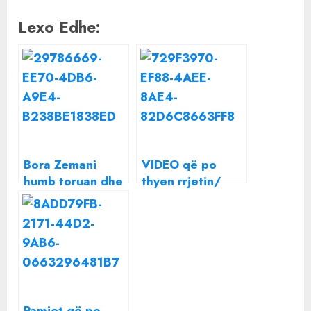
Lexo Edhe:
Bora Zemani
VIDEO që po
humb toruan dhe
thyen rrjetin/
shfaqet si kurrë
Donald Veshaj
më parë, i
imiton gjatë
nxjerrin pamjet
emisionit Bora
që po thyen
Zemanin
rrjetin
Pamjet që po