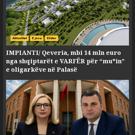
Aktualitet
E jona
Slider
IMPIANTI/ Qeveria, mbi 14 mln euro
nga shqiptarët e VARFËR për “mu*in”
e oligarkëve në Palasë