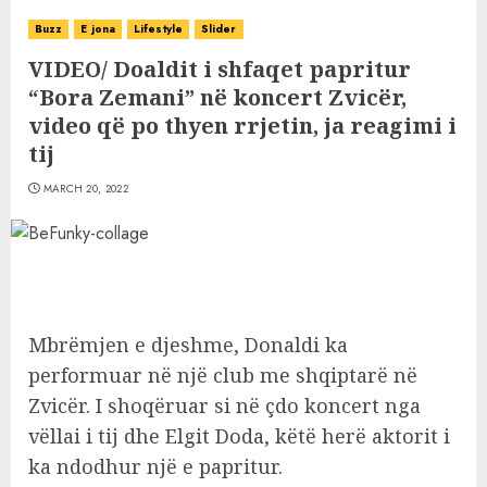
Buzz
E jona
Lifestyle
Slider
VIDEO/ Doaldit i shfaqet papritur
“Bora Zemani” në koncert Zvicër,
video që po thyen rrjetin, ja reagimi i
tij
MARCH 20, 2022
Mbrëmjen e djeshme, Donaldi ka
performuar në një club me shqiptarë në
Zvicër. I shoqëruar si në çdo koncert nga
vëllai i tij dhe Elgit Doda, këtë herë aktorit i
ka ndodhur një e papritur.