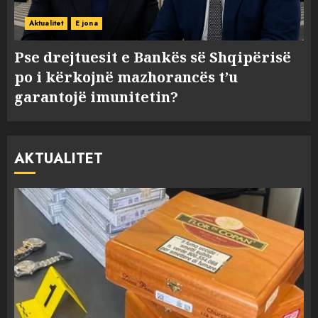
Aktualitet
E jona
Pse drejtuesit e Bankës së Shqipërisë
po i kërkojnë mazhorancës t’u
garantojë imunitetin?
AKTUALITET