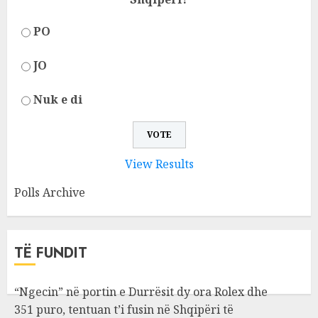
PO
JO
Nuk e di
View Results
Polls Archive
TË FUNDIT
“Ngecin” në portin e Durrësit dy ora Rolex dhe
351 puro, tentuan t’i fusin në Shqipëri të