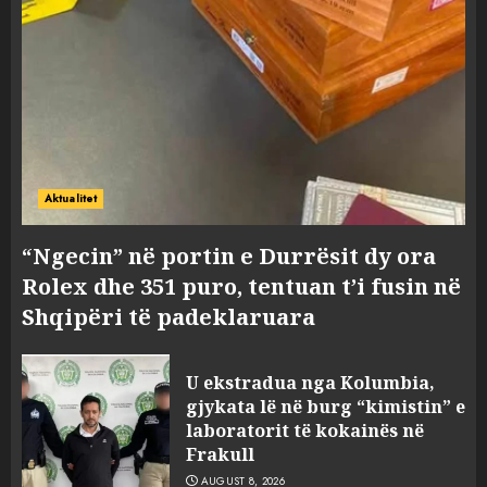
Aktualitet
“Ngecin” në portin e Durrësit dy ora
Rolex dhe 351 puro, tentuan t’i fusin në
Shqipëri të padeklaruara
U ekstradua nga Kolumbia,
gjykata lë në burg “kimistin” e
laboratorit të kokainës në
Frakull
AUGUST 8, 2026