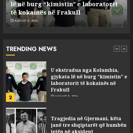
lë në burg “kimistin” e laboratorit
1
AUGUST 8, 2026
të kokainës në Frakull
AUGUST 8, 2026
U ekstradua nga Kolumbia,
gjykata lë në burg “kimistin” e
laboratorit të kokainës në
Frakull
TRENDING NEWS
2
AUGUST 8, 2026
Tragjedia në Gjermani, këta
janë tre shqiptarët që humbën
jetën në aksident
AUGUST 8, 2026
3
U kapën me pistoleta dhe
silenciator në Sarandë, jepet
masa e sigurisë për 5 të rinjtë