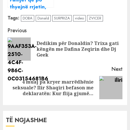
thyejnë rrjetin,
reagimi i Ylli
Tags:
DOBA
Donald
SURPRIZA
video
ZVICER
Limanit pas
lëvizjeve
Continue
Previous
provokuese të
Reading
Elvana Gjatës në
Dedikim për Donaldin? Trixa gati
Pre
koncert
këngën me Dafina Zeqirin dhe Dj
pos
Geek
Next
4 muaj pa kryer marrëdhënie
Next
seksuale? Ilir Shaqiri befason me
post:
deklaratën: Kur flija gjumë…
TË NGJASHME