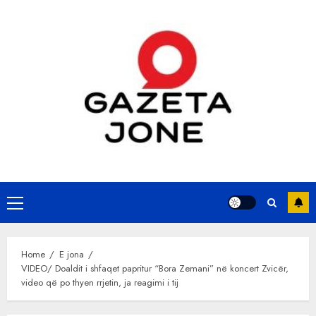
Skip
to
content
Primary
Menu
Home
E jona
VIDEO/ Doaldit i shfaqet papritur “Bora Zemani” në koncert Zvicër,
video që po thyen rrjetin, ja reagimi i tij