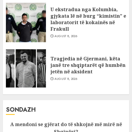
U ekstradua nga Kolumbia,
gjykata lë në burg “kimistin” e
laboratorit të kokainës në
Frakull
AUGUST 8, 2026
Tragjedia në Gjermani, këta
janë tre shqiptarët që humbën
jetën në aksident
AUGUST 8, 2026
SONDAZH
A mendoni se gjërat do të shkojnë më mirë në
Shqipëri?