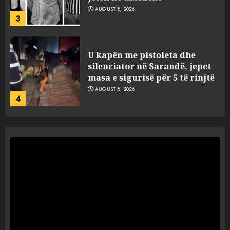
AUGUST 8, 2026
4
Objekte misterioze fluturojnë
me shpejtësi mbi lagje të
banuara, Pentagoni publikon
dosje të reja mbi UFO-t
5
AUGUST 8, 2026
“Ngecin” në portin e Durrësit
dy ora Rolex dhe 351 puro,
tentuan t’i fusin në Shqipëri të
padeklaruara
1
AUGUST 8, 2026
U ekstradua nga Kolumbia,
gjykata lë në burg “kimistin” e