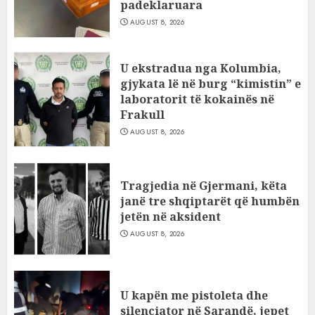
padeklaruara
AUGUST 8, 2026
U ekstradua nga Kolumbia,
gjykata lë në burg “kimistin” e
laboratorit të kokainës në
Frakull
AUGUST 8, 2026
Tragjedia në Gjermani, këta
janë tre shqiptarët që humbën
jetën në aksident
AUGUST 8, 2026
U kapën me pistoleta dhe
silenciator në Sarandë, jepet