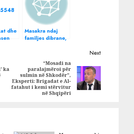
kat dhe
Masakra ndaj
asen
familjes dibrane,
 bijë:
si u vranë nënë e
n mua
bijë nga dhëndri,
Next
cësh?!
tre të plagosur
“Mosadi na
kuma
’ ka
paralajmëroi për
Previous
tëpi…
ë
sulmin në Shkodër”,
Next
post:
Eksperti: Brigadat e Al-
post:
fatahut i kemi stërvitur
në Shqipëri