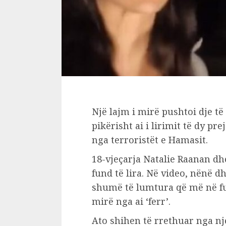
Një lajm i mirë pushtoi dje të
pikërisht ai i lirimit të dy p
nga terroristët e Hamasit.
18-vjeçarja Natalie Raanan dh
fund të lira. Në video, nënë d
shumë të lumtura që më në fu
mirë nga ai ‘ferr’.
Ato shihen të rrethuar nga n