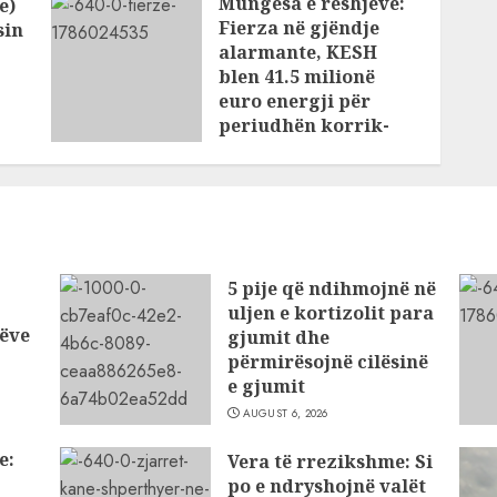
Mungesa e reshjeve:
e)
Fierza në gjëndje
sin
alarmante, KESH
blen 41.5 milionë
euro energji për
periudhën korrik-
shtator
AUGUST 6, 2026
5 pije që ndihmojnë në
uljen e kortizolit para
ëve
gjumit dhe
përmirësojnë cilësinë
e gjumit
AUGUST 6, 2026
e:
Vera të rrezikshme: Si
po e ndryshojnë valët