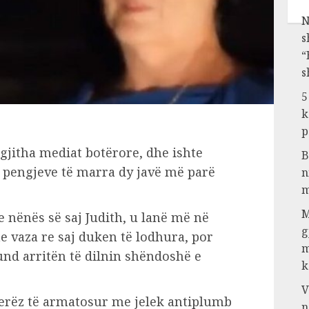
N
s
“
s
5
k
p
 gjitha mediat botërore, dhe ishte
B
rej pengjeve të marra dy javë më parë
n
m
M
e nënës së saj Judith, u lanë më në
g
he vaza re saj duken të lodhura, por
m
nd arritën të dilnin shëndoshë e
k
V
jerëz të armatosur me jelek antiplumb
n