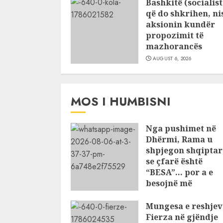
Bashkitë (socialist
që do shkrihen, ni
aksionin kundër
propozimit të
mazhorancës
AUGUST 6, 2026
MOS I HUMBISNI
Nga pushimet në
Dhërmi, Rama u
shpjegon shqiptar
se çfarë është
“BESA”… por a e
besojnë më
shqiptarët?
Mungesa e reshjev
AUGUST 6, 2026
Fierza në gjëndje