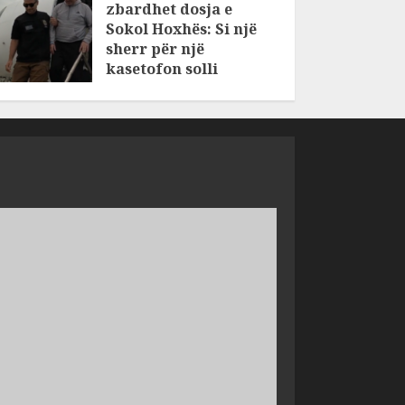
zbardhet dosja e
Sokol Hoxhës: Si një
sherr për një
kasetofon solli
vrasjen e dy
vëllezërve në Patos
AUGUST 6, 2026