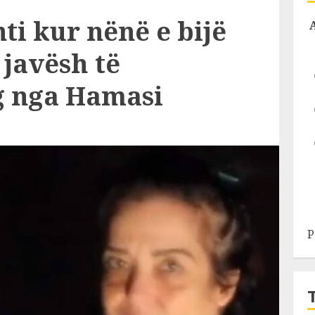
i kur nënë e bijë
 javësh të
g nga Hamasi
P