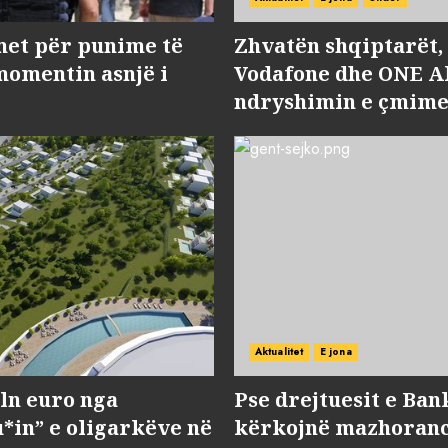
met për punime të
Zhvatën shqiptarët
momentin asnjë i
Vodafone dhe ONE Al
ndryshimin e çmime
Aktualitet
E jona
ln euro nga
Pse drejtuesit e Ban
*in” e oligarkëve në
kërkojnë mazhorancë