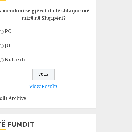
A mendoni se gjërat do të shkojnë më
mirë në Shqipëri?
PO
JO
Nuk e di
View Results
olls Archive
TË FUNDIT