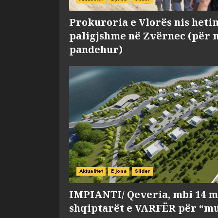
Prokuroria e Vlorës nis heti
paligjshme në Zvërnec (për 
pandehur)
Aktualitet
E jona
Slider
IMPIANTI/ Qeveria, mbi 14 m
shqiptarët e VARFËR për “mu