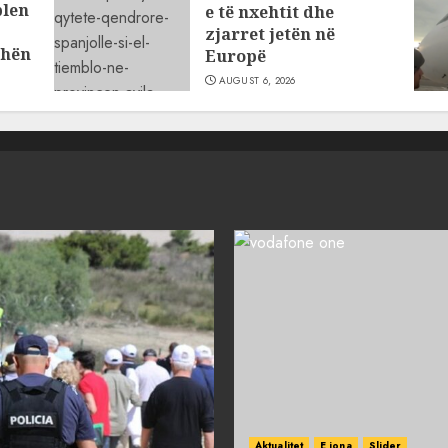
blen
e të nxehtit dhe
zjarret jetën në
dhën
Europë
AUGUST 6, 2026
Aktualitet
E jona
Slider