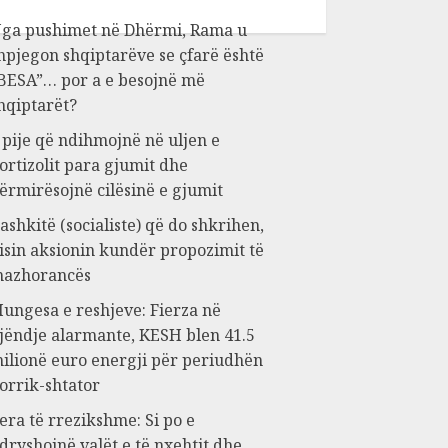
ga pushimet në Dhërmi, Rama u
hpjegon shqiptarëve se çfarë është
BESA”… por a e besojnë më
hqiptarët?
 pije që ndihmojnë në uljen e
ortizolit para gjumit dhe
ërmirësojnë cilësinë e gjumit
ashkitë (socialiste) që do shkrihen,
isin aksionin kundër propozimit të
azhorancës
ungesa e reshjeve: Fierza në
jëndje alarmante, KESH blen 41.5
ilionë euro energji për periudhën
orrik-shtator
era të rrezikshme: Si po e
dryshojnë valët e të nxehtit dhe