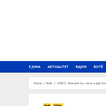
Skip
to
content
E JONA
AKTUALITET
RAJON
BOTË
Home
Botë
VIDEO: Momenti kur nënë e bijë lir
Botë
Slider