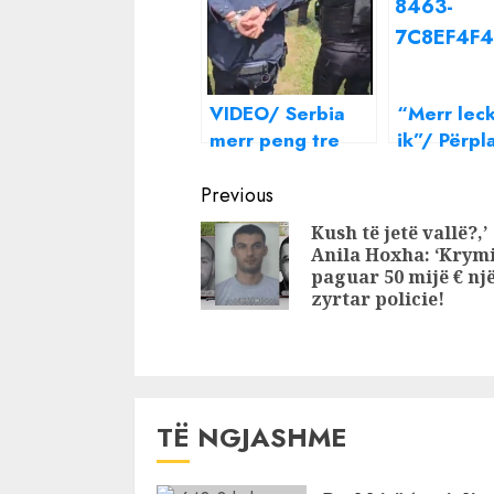
VIDEO/ Serbia
“Merr lec
merr peng tre
ik”/ Përpl
policë të
keq nënë e
Continue
Kosovës, del
Po gjyshe
Previous
momenti i
do ma nge
Reading
Kush të jetë vallë?,’
rrëmbimit
Më del sh
Anila Hoxha: ‘Krymi
në atë sh
paguar 50 mijë € nj
zyrtar policie!
TË NGJASHME