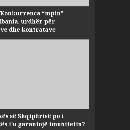
, Konkurrenca “mpin”
bania, urdhër për
ve dhe kontratave
kës së Shqipërisë po i
s t’u garantojë imunitetin?