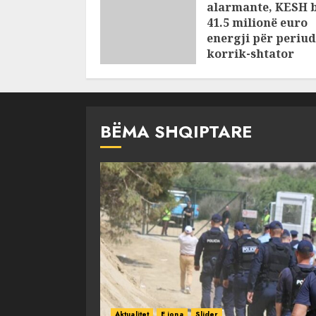
alarmante, KESH 
41.5 milionë euro
energji për periu
korrik-shtator
AUGUST 6, 2026
BËMA SHQIPTARE
Aktualitet
E jona
Slider