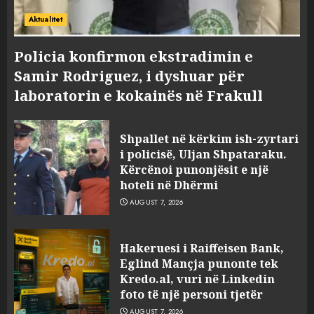
Aktualitet
Policia konfirmon ekstradimin e
Samir Rodriguez, i dyshuar për
laboratorin e kokainës në Frakull
Shpallet në kërkim ish-zyrtari
i policisë, Uljan Shpataraku.
Kërcënoi punonjësit e një
hoteli në Dhërmi
AUGUST 7, 2026
Hakeruesi i Raiffeisen Bank,
Eglind Mançja punonte tek
Kredo.al, vuri në Linkedin
foto të një personi tjetër
AUGUST 7, 2026