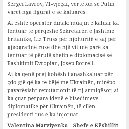
Sergei Lavrov, 71-vjeçar, vërteton se Putin
varet nga figurat e së kaluarës.
Ai është operator dinak: muajin e kaluar ka
tentuar të përqeshë Sekretaren e Jashtme
britanike, Liz Truss për njohuritë e saj për
gjeografinë ruse dhe një vit më parë ka
tentuar të përulë shefin e diplomacisë së
Bashkimit Evropian, Josep Borrell.
Ai ka qenë prej kohësh i anashkaluar për
çdo gjë që ka të bëjë me Ukrainën, mirëpo
pavarësisht reputacionit të tij armiqësor, ai
ka çuar përpara idenë e bisedimeve
diplomatike për Ukrainën, të cilën
presidenti rus e ka injoruar.
Valentina Matviyenko – Shefe e Këshillit