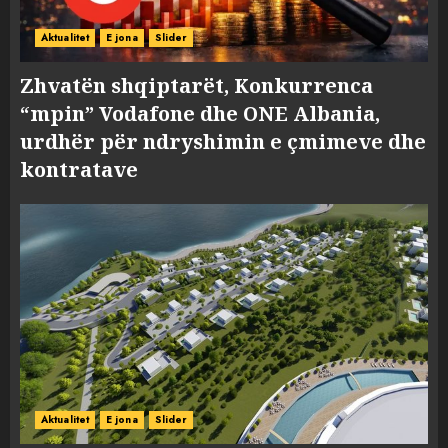
Aktualitet
E jona
Slider
Zhvatën shqiptarët, Konkurrenca
“mpin” Vodafone dhe ONE Albania,
urdhër për ndryshimin e çmimeve dhe
kontratave
Aktualitet
E jona
Slider