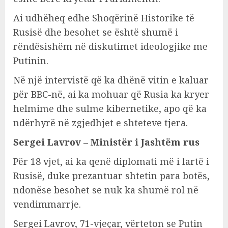
Ai udhëheq edhe Shoqërinë Historike të
Rusisë dhe besohet se është shumë i
rëndësishëm në diskutimet ideologjike me
Putinin.
Në një intervistë që ka dhënë vitin e kaluar
për BBC-në, ai ka mohuar që Rusia ka kryer
helmime dhe sulme kibernetike, apo që ka
ndërhyrë në zgjedhjet e shteteve tjera.
Sergei Lavrov – Ministër i Jashtëm rus
Për 18 vjet, ai ka qenë diplomati më i lartë i
Rusisë, duke prezantuar shtetin para botës,
ndonëse besohet se nuk ka shumë rol në
vendimmarrje.
Sergei Lavrov, 71-vjeçar, vërteton se Putin