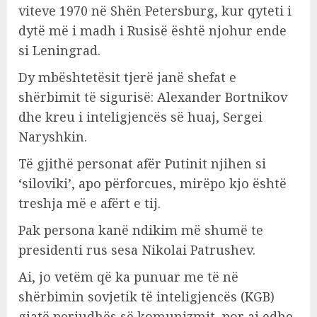
viteve 1970 në Shën Petersburg, kur qyteti i
dytë më i madh i Rusisë është njohur ende
si Leningrad.
Dy mbështetësit tjerë janë shefat e
shërbimit të sigurisë: Alexander Bortnikov
dhe kreu i inteligjencës së huaj, Sergei
Naryshkin.
Të gjithë personat afër Putinit njihen si
‘siloviki’, apo përforcues, mirëpo kjo është
treshja më e afërt e tij.
Pak persona kanë ndikim më shumë te
presidenti rus sesa Nikolai Patrushev.
Ai, jo vetëm që ka punuar me të në
shërbimin sovjetik të inteligjencës (KGB)
gjatë periudhës së komunizmit, por ai edhe