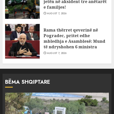
jetën në aksident tre anëtarët
e familjes!
AUGUST 7, 2026
Rama thërret qeverinë në
Pogradec, pritet edhe
mbledhja e Asamblesë: Mund
të ndryshohen 6 ministra
AUGUST 7, 2026
BËMA SHQIPTARE