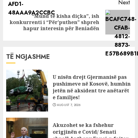
Next
“Mund të kisha diçka”, ish
Next
konkurrenti i “Për’puthen” shpreh
post:
hapur interesin për Beniadën
TË NGJASHME
U nisën drejt Gjermanisë pas
pushimeve në Kosovë, humbin
jetën në aksident tre anëtarët
e familjes!
AUGUST 7, 2026
Akuzohet se ka fshehur
origjinën e Covid/ Senati