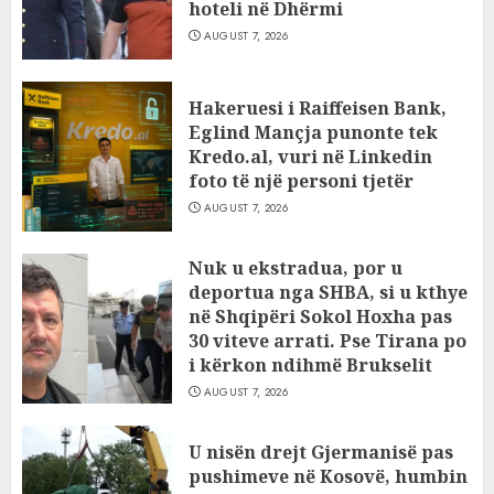
hoteli në Dhërmi
AUGUST 7, 2026
Hakeruesi i Raiffeisen Bank,
Eglind Mançja punonte tek
Kredo.al, vuri në Linkedin
foto të një personi tjetër
AUGUST 7, 2026
Nuk u ekstradua, por u
deportua nga SHBA, si u kthye
në Shqipëri Sokol Hoxha pas
30 viteve arrati. Pse Tirana po
i kërkon ndihmë Brukselit
AUGUST 7, 2026
U nisën drejt Gjermanisë pas
pushimeve në Kosovë, humbin