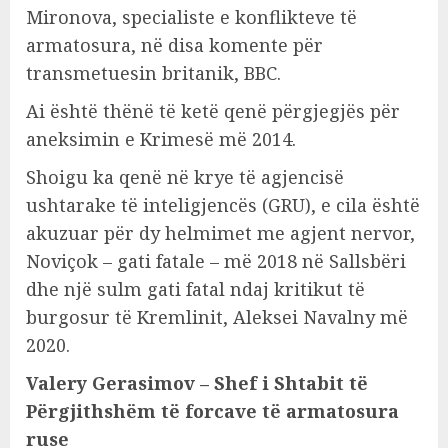
Mironova, specialiste e konflikteve të
armatosura, në disa komente për
transmetuesin britanik, BBC.
Ai është thënë të ketë qenë përgjegjës për
aneksimin e Krimesë më 2014.
Shoigu ka qenë në krye të agjencisë
ushtarake të inteligjencës (GRU), e cila është
akuzuar për dy helmimet me agjent nervor,
Noviçok – gati fatale – më 2018 në Sallsbëri
dhe një sulm gati fatal ndaj kritikut të
burgosur të Kremlinit, Aleksei Navalny më
2020.
Valery Gerasimov – Shef i Shtabit të
Përgjithshëm të forcave të armatosura
ruse