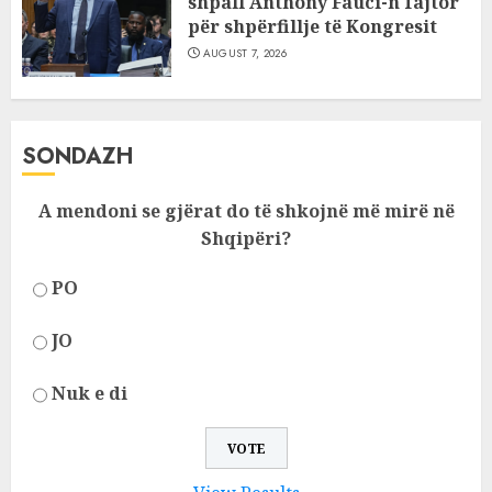
shpall Anthony Fauci-n fajtor
për shpërfillje të Kongresit
AUGUST 7, 2026
SONDAZH
A mendoni se gjërat do të shkojnë më mirë në
Shqipëri?
PO
JO
Nuk e di