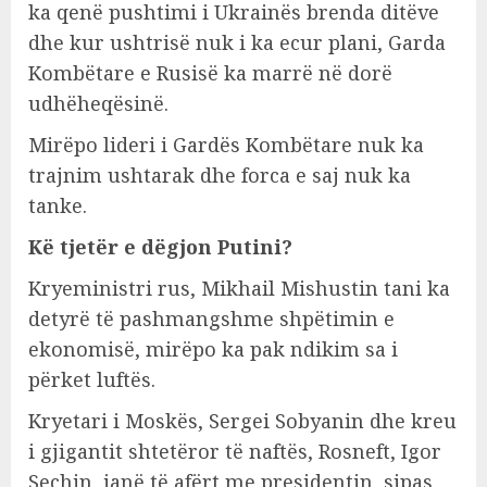
ka qenë pushtimi i Ukrainës brenda ditëve
dhe kur ushtrisë nuk i ka ecur plani, Garda
Kombëtare e Rusisë ka marrë në dorë
udhëheqësinë.
Mirëpo lideri i Gardës Kombëtare nuk ka
trajnim ushtarak dhe forca e saj nuk ka
tanke.
Kë tjetër e dëgjon Putini?
Kryeministri rus, Mikhail Mishustin tani ka
detyrë të pashmangshme shpëtimin e
ekonomisë, mirëpo ka pak ndikim sa i
përket luftës.
Kryetari i Moskës, Sergei Sobyanin dhe kreu
i gjigantit shtetëror të naftës, Rosneft, Igor
Sechin, janë të afërt me presidentin, sipas