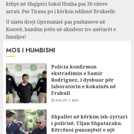
kthye në Shqipëri Sokol Hoxha pas 30 viteve
arrati. Pse Tirana po i kërkon ndihmë Brukselit
U nisën drejt Gjermanisë pas pushimeve në
Kosovë, humbin jetën në aksident tre anëtarët e
familjes!
MOS I HUMBISNI
Policia konfirmon
ekstradimin e Samir
Rodriguez, i dyshuar për
laboratorin e kokainës në
Frakull
AUGUST 7, 2026
Shpallet në kërkim ish-zyrtari
i policisë, Uljan Shpataraku.
Kërcënoi punonjësit e një