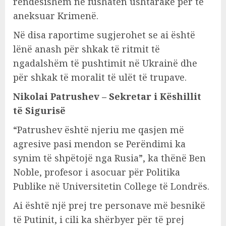
rëndësishëm në fushatën ushtarake për të
aneksuar Krimenë.
Në disa raportime sugjerohet se ai është
lënë anash për shkak të ritmit të
ngadalshëm të pushtimit në Ukrainë dhe
për shkak të moralit të ulët të trupave.
Nikolai Patrushev – Sekretar i Këshillit
të Sigurisë
“Patrushev është njeriu me qasjen më
agresive pasi mendon se Perëndimi ka
synim të shpëtojë nga Rusia”, ka thënë Ben
Noble, profesor i asocuar për Politika
Publike në Universitetin College të Londrës.
Ai është një prej tre personave më besnikë
të Putinit, i cili ka shërbyer për të prej