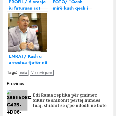
PROFIL/ 6 vrasje
FOTO/ “Qesh
iu faturuan sot
mirë kush qesh i
mbi shpinë, kush
fundit”, daja i
është Laert
Elsa Lilës
Haxhia, koka e
publikon foton
grupit ‘Kurrë mos
me këngëtaren
harro’?
pas lirimit nga
burgu
EMRAT/ Kush u
arrestua tjetër në
Bashkinë e
Tags:
rusia
Vlqdimir putin
Bulqizës krahas
Lefter Allës,
Continue
Previous
tenderi që e mori
Reading
“më qafë”
Edi Rama replika për çmimet:
Pre
Sikur të shikonit përtej hundës
pos
tuaj, shihnit se ç’po ndodh në botë