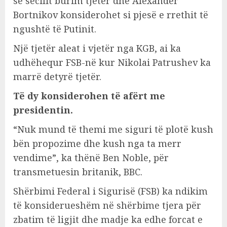
se secilit burim tjetër dhe Alexander
Bortnikov konsiderohet si pjesë e rrethit të
ngushtë të Putinit.
Një tjetër aleat i vjetër nga KGB, ai ka
udhëhequr FSB-në kur Nikolai Patrushev ka
marrë detyrë tjetër.
Të dy konsiderohen të afërt me
presidentin.
“Nuk mund të themi me siguri të plotë kush
bën propozime dhe kush nga ta merr
vendime”, ka thënë Ben Noble, për
transmetuesin britanik, BBC.
Shërbimi Federal i Sigurisë (FSB) ka ndikim
të konsiderueshëm në shërbime tjera për
zbatim të ligjit dhe madje ka edhe forcat e