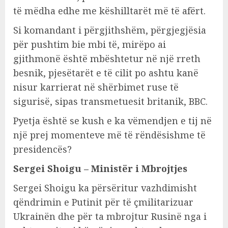
të mëdha edhe me këshilltarët më të afërt.
Si komandant i përgjithshëm, përgjegjësia
për pushtim bie mbi të, mirëpo ai
gjithmonë është mbështetur në një rreth
besnik, pjesëtarët e të cilit po ashtu kanë
nisur karrierat në shërbimet ruse të
sigurisë, sipas transmetuesit britanik, BBC.
Pyetja është se kush e ka vëmendjen e tij në
një prej momenteve më të rëndësishme të
presidencës?
Sergei Shoigu – Ministër i Mbrojtjes
Sergei Shoigu ka përsëritur vazhdimisht
qëndrimin e Putinit për të çmilitarizuar
Ukrainën dhe për ta mbrojtur Rusinë nga i