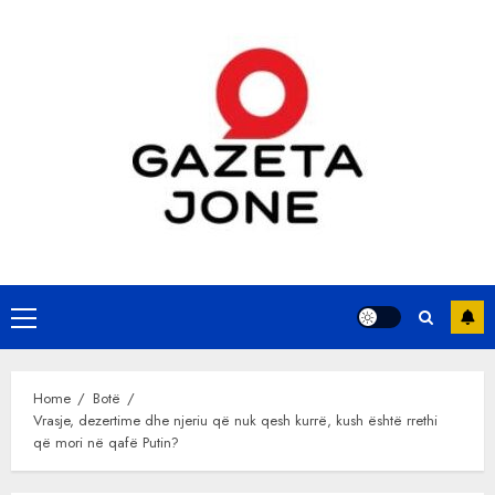
Skip
to
content
Primary
Menu
Home
Botë
Vrasje, dezertime dhe njeriu që nuk qesh kurrë, kush është rrethi
që mori në qafë Putin?