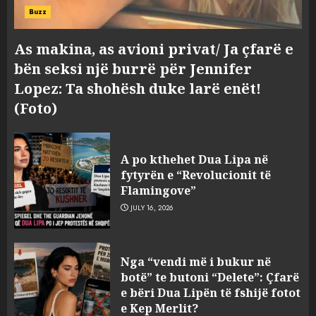
Buzz
Nuk u ekstradua, por u
deportua nga SHBA, si u kthye
As makina, as avioni privat/ Ja çfarë e
në Shqipëri Sokol Hoxha pas
bën seksi një burrë për Jennifer
30 viteve arrati. Pse Tirana po
Lopez: Ta shohësh duke larë enët!
i kërkon ndihmë Brukselit
4
(Foto)
AUGUST 7, 2026
U nisën drejt Gjermanisë pas
pushimeve në Kosovë, humbin
A po kthehet Dua Lipa në
jetën në aksident tre anëtarët
fytyrën e “Revolucionit të
e familjes!
Flamingove”
5
AUGUST 7, 2026
JULY 16, 2026
Policia konfirmon
Nga “vendi më i bukur në
ekstradimin e Samir
botë” te butoni “Delete”: Çfarë
Rodriguez, i dyshuar për
e bëri Dua Lipën të fshijë fotot
laboratorin e kokainës në
e Kep Merlit?
Frakull
1