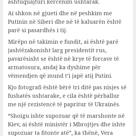
ashtuquajturi kërcënim ushtarak.
Ai shkon në gjueti dhe në peshkim me
Putinin në Siberi dhe në të kaluarën është
parë si pasardhës i tij.
Mirëpo në takimin e fundit, ai është parë
jashtëzakonisht larg presidentit rus,
pavarësisht se është në krye të forcave të
armatosura, andaj ka dyshime për
vëmendjen që mund t’i japë atij Putini.
Kjo fotografi është bërë tri ditë pas nisjes së
fushatës ushtarake, e cila është përballur
me një rezistencë të papritur të Ukrainës.
“Shoigu ishte supozuar që të marshonte në
Kiev, ai është ministër i Mbrojtjes dhe ishte
supozuar ta fitonte atë”, ka thënë, Vera