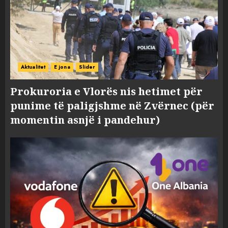
Aktualitet
E jona
Slider
Prokuroria e Vlorës nis hetimet për
punime të paligjshme në Zvërnec (për
momentin asnjë i pandehur)