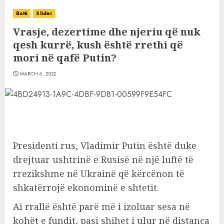
Botë
Slider
Vrasje, dezertime dhe njeriu që nuk
qesh kurrë, kush është rrethi që
mori në qafë Putin?
MARCH 6, 2022
Presidenti rus, Vladimir Putin është duke
drejtuar ushtrinë e Rusisë në një luftë të
rrezikshme në Ukrainë që kërcënon të
shkatërrojë ekonominë e shtetit.
Ai rrallë është parë më i izoluar sesa në
kohët e fundit, pasi shihet i ulur në distanca