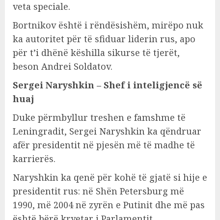
veta speciale.
Bortnikov është i rëndësishëm, mirëpo nuk
ka autoritet për të sfiduar liderin rus, apo
për t’i dhënë këshilla sikurse të tjerët,
beson Andrei Soldatov.
Sergei Naryshkin – Shef i inteligjencë së
huaj
Duke përmbyllur treshen e famshme të
Leningradit, Sergei Naryshkin ka qëndruar
afër presidentit në pjesën më të madhe të
karrierës.
Naryshkin ka qenë për kohë të gjatë si hije e
presidentit rus: në Shën Petersburg më
1990, më 2004 në zyrën e Putinit dhe më pas
është bërë kryetar i Parlamentit.