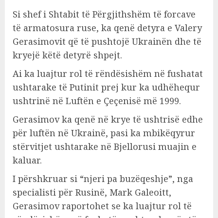
Si shef i Shtabit të Përgjithshëm të forcave
të armatosura ruse, ka qenë detyra e Valery
Gerasimovit që të pushtojë Ukrainën dhe të
kryejë këtë detyrë shpejt.
Ai ka luajtur rol të rëndësishëm në fushatat
ushtarake të Putinit prej kur ka udhëhequr
ushtrinë në Luftën e Çeçenisë më 1999.
Gerasimov ka qenë në krye të ushtrisë edhe
për luftën në Ukrainë, pasi ka mbikëqyrur
stërvitjet ushtarake në Bjellorusi muajin e
kaluar.
I përshkruar si “njeri pa buzëqeshje”, nga
specialisti për Rusinë, Mark Galeoitt,
Gerasimov raportohet se ka luajtur rol të