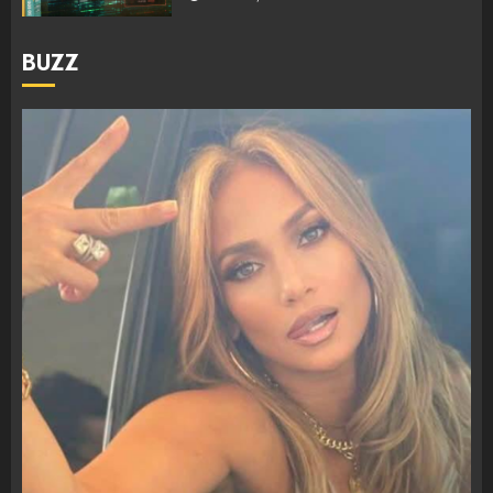
BUZZ
Hakeruesi i Raiffeisen Bank,
Eglind Mançja punonte tek
Kredo.al, vuri në Linkedin
foto të një personi tjetër
3
AUGUST 7, 2026