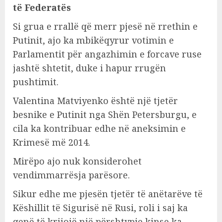
të Federatës
Si grua e rrallë që merr pjesë në rrethin e
Putinit, ajo ka mbikëqyrur votimin e
Parlamentit për angazhimin e forcave ruse
jashtë shtetit, duke i hapur rrugën
pushtimit.
Valentina Matviyenko është një tjetër
besnike e Putinit nga Shën Petersburgu, e
cila ka kontribuar edhe në aneksimin e
Krimesë më 2014.
Mirëpo ajo nuk konsiderohet
vendimmarrësja parësore.
Sikur edhe me pjesën tjetër të anëtarëve të
Këshillit të Sigurisë në Rusi, roli i saj ka
qenë të krijojë një përshtypje kinse ka