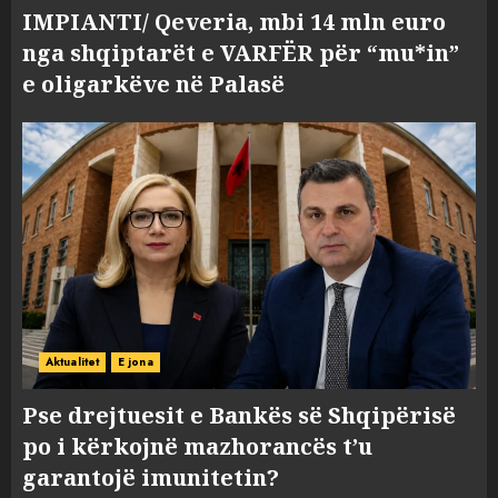
IMPIANTI/ Qeveria, mbi 14 mln euro
nga shqiptarët e VARFËR për “mu*in”
e oligarkëve në Palasë
Aktualitet
E jona
Pse drejtuesit e Bankës së Shqipërisë
po i kërkojnë mazhorancës t’u
garantojë imunitetin?