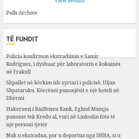
View Results
Polls Archive
TË FUNDIT
Policia konfirmon ekstradimin e Samir
Rodriguez, i dyshuar për laboratorin e kokainës
në Frakull
Shpallet në kërkim ish-zyrtari i policisë, Uljan
Shpataraku. Kërcënoi punonjësit e një hoteli në
Dhërmi
Hakeruesi i Raiffeisen Bank, Eglind Mançja
punonte tek Kredo.al, vuri në Linkedin foto të
një personi tjetër
Nuk u ekstradua, por u deportua nga SHBA, si u