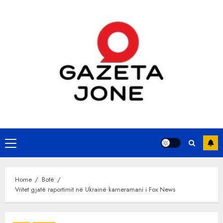
Skip
to
content
Primary
Menu
Home
Botë
Vritet gjatë raportimit në Ukrainë kameramani i Fox News