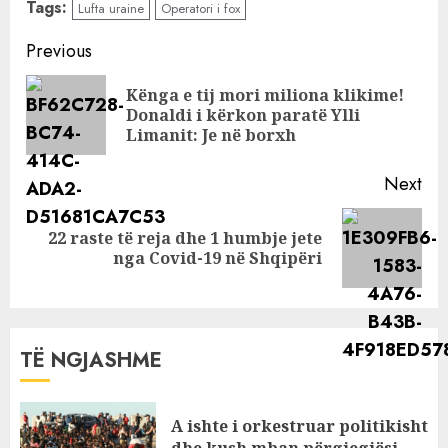
Tags:
Lufta uraine
Operatori i fox
troç: Ta fitonte
dhe
Continue
Previous
kameramani…
Reading
Kënga e tij mori miliona klikime!
Pre
Donaldi i kërkon paratë Ylli
pos
Limanit: Je në borxh
Next
22 raste të reja dhe 1 humbje jete
Next
nga Covid-19 në Shqipëri
post:
TË NGJASHME
A ishte i orkestruar politikisht