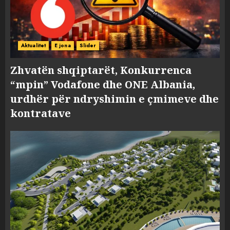
Aktualitet
E jona
Slider
Zhvatën shqiptarët, Konkurrenca
“mpin” Vodafone dhe ONE Albania,
urdhër për ndryshimin e çmimeve dhe
kontratave