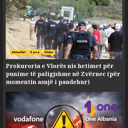
Aktualitet
E jona
Slider
Prokuroria e Vlorës nis hetimet për
punime të paligjshme në Zvërnec (për
momentin asnjë i pandehur)