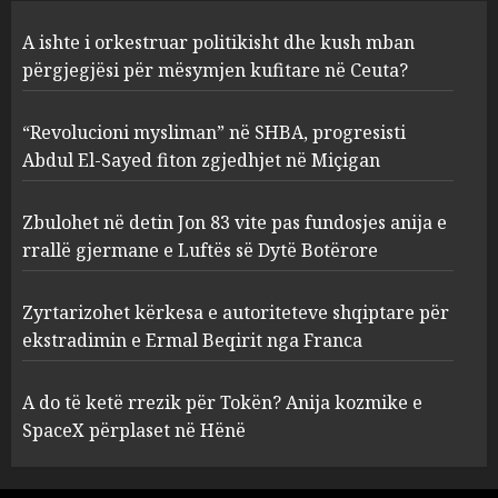
“Revolucioni mysliman” në
A ishte i orkestruar politikisht dhe kush mban
SHBA, progresisti Abdul El-
Sayed fiton zgjedhjet në
përgjegjësi për mësymjen kufitare në Ceuta?
Miçigan
2
AUGUST 6, 2026
“Revolucioni mysliman” në SHBA, progresisti
Abdul El-Sayed fiton zgjedhjet në Miçigan
Zbulohet në detin Jon 83 vite
pas fundosjes anija e rrallë
Zbulohet në detin Jon 83 vite pas fundosjes anija e
gjermane e Luftës së Dytë
rrallë gjermane e Luftës së Dytë Botërore
Botërore
3
AUGUST 6, 2026
Zyrtarizohet kërkesa e autoriteteve shqiptare për
ekstradimin e Ermal Beqirit nga Franca
Zyrtarizohet kërkesa e
autoriteteve shqiptare për
A do të ketë rrezik për Tokën? Anija kozmike e
ekstradimin e Ermal Beqirit
SpaceX përplaset në Hënë
nga Franca
4
AUGUST 6, 2026