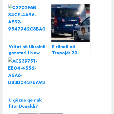
Vritet në Ukrainë
E rëndë në
gazetari i New
Tropojë: 20-
York Times
vjeçari vritet
aksidentalisht
nga 38-vjeçari
gjatë gjuetisë
U gëzua që nuk
fitoi Donaldi?
Semi e thotë