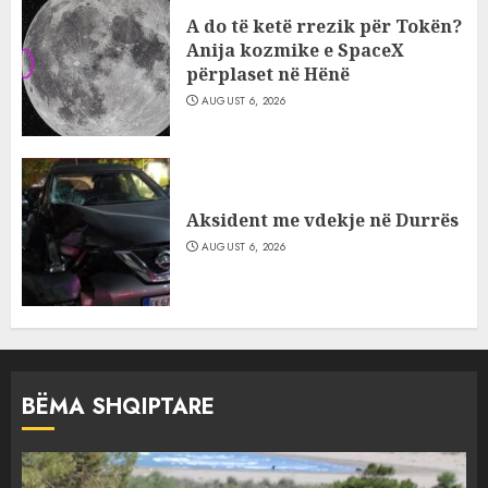
A do të ketë rrezik për Tokën?
Anija kozmike e SpaceX
përplaset në Hënë
AUGUST 6, 2026
Aksident me vdekje në Durrës
AUGUST 6, 2026
BËMA SHQIPTARE