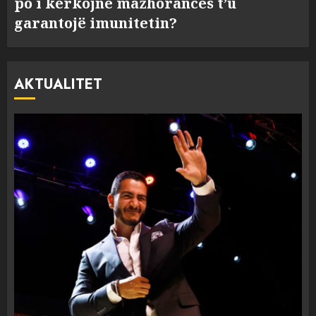
po i kërkojnë mazhorancës t’u
garantojë imunitetin?
AKTUALITET