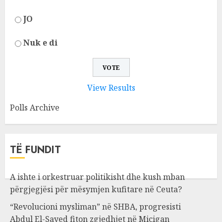
JO
Nuk e di
View Results
Polls Archive
TË FUNDIT
A ishte i orkestruar politikisht dhe kush mban
përgjegjësi për mësymjen kufitare në Ceuta?
“Revolucioni mysliman” në SHBA, progresisti
Abdul El-Sayed fiton zgjedhjet në Miçigan