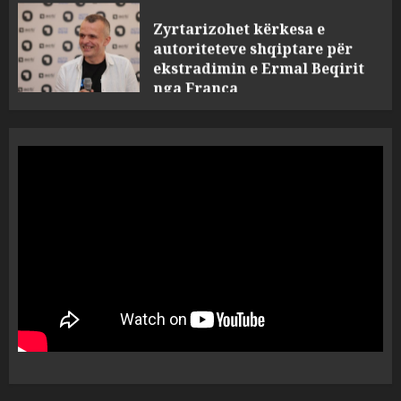
autoriteteve shqiptare për
ekstradimin e Ermal Beqirit
nga Franca
4
AUGUST 6, 2026
A do të ketë rrezik për Tokën?
Anija kozmike e SpaceX
përplaset në Hënë
AUGUST 6, 2026
5
A ishte i orkestruar politikisht
dhe kush mban përgjegjësi
për mësymjen kufitare në
Ceuta?
1
AUGUST 6, 2026