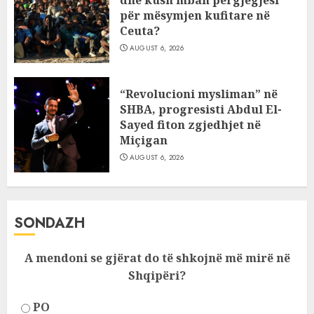
dhe kush mban përgjegjësi
për mësymjen kufitare në
Ceuta?
AUGUST 6, 2026
“Revolucioni mysliman” në
SHBA, progresisti Abdul El-
Sayed fiton zgjedhjet në
Miçigan
AUGUST 6, 2026
SONDAZH
A mendoni se gjërat do të shkojnë më mirë në
Shqipëri?
PO