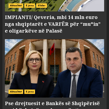
Aktualitet
E jona
Slider
IMPIANTI/ Qeveria, mbi 14 mln euro
nga shqiptarët e VARFËR për “mu*in”
e oligarkëve në Palasë
Aktualitet
E jona
Pse drejtuesit e Bankës së Shqipërisë