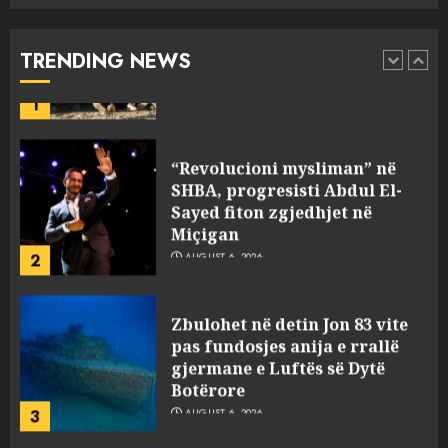
për mësymjen kufitare në
Ceuta?
TRENDING NEWS
1
AUGUST 6, 2026
“Revolucioni mysliman” në
SHBA, progresisti Abdul El-
Sayed fiton zgjedhjet në
Miçigan
2
AUGUST 6, 2026
Zbulohet në detin Jon 83 vite
pas fundosjes anija e rrallë
gjermane e Luftës së Dytë
Botërore
3
AUGUST 6, 2026
Zyrtarizohet kërkesa e