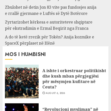
Zbulohet në detin Jon 83 vite pas fundosjes anija
e rrallë gjermane e Luftës së Dytë Botërore
Zyrtarizohet kërkesa e autoriteteve shqiptare
për ekstradimin e Ermal Beqirit nga Franca
A do të ketë rrezik për Tokën? Anija kozmike e
SpaceX përplaset në Hënë
MOS I HUMBISNI
A ishte i orkestruar politikisht
dhe kush mban përgjegjësi
për mësymjen kufitare në
Ceuta?
AUGUST 6, 2026
“Revolucioni mysliman” në