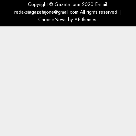
Copyright © Gazeta Jonë 2020 E-mail:
redaksiagazetajone@gmail.com All rights reserved.
|
A do të ketë rrezik për Tokën?
ChromeNews
by AF themes.
Anija kozmike e SpaceX
përplaset në Hënë
AUGUST 6, 2026
5