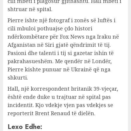
cili mbeti i plagosur gjithashtu. Hall mbeti i
shtruar në spital.
Pierre ishte një fotograf i zonës së luftës i
cili mbuloi pothuajse çdo histori
ndërkombëtare për Fox News nga Iraku në
Afganistan në Siri gjatë qëndrimit të tij.
Pasioni dhe talenti i tij si gazetar ishin të
pakrahasueshëm. Me qendër në Londër,
Pierre kishte punuar në Ukrainë që nga
shkurti.
Hall, një korrespondent britanik 39-vjeçar,
është ende duke u trajtuar në spital pas
incidentit. Kjo vdekje vjen pas vdekjes se
reporterit Brent Renaud të dielën.
Lexo Edhe: