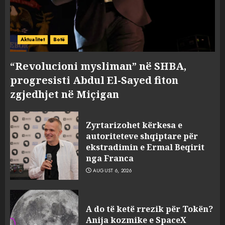
Aktualitet
Botë
“Revolucioni mysliman” në SHBA,
progresisti Abdul El-Sayed fiton
zgjedhjet në Miçigan
Zyrtarizohet kërkesa e
autoriteteve shqiptare për
ekstradimin e Ermal Beqirit
nga Franca
AUGUST 6, 2026
A do të ketë rrezik për Tokën?
Anija kozmike e SpaceX