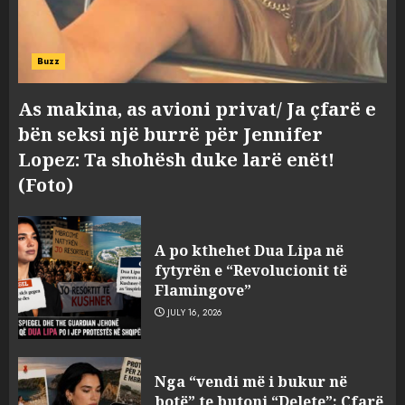
Buzz
As makina, as avioni privat/ Ja çfarë e
bën seksi një burrë për Jennifer
Lopez: Ta shohësh duke larë enët!
(Foto)
A po kthehet Dua Lipa në
fytyrën e “Revolucionit të
Flamingove”
JULY 16, 2026
Zbulohet në detin Jon 83 vite
Nga “vendi më i bukur në
pas fundosjes anija e rrallë
botë” te butoni “Delete”: Çfarë