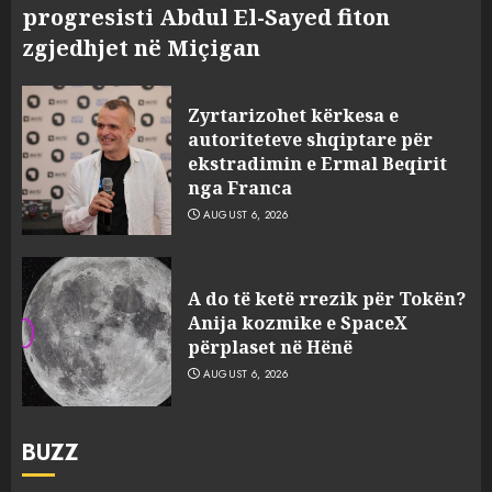
progresisti Abdul El-Sayed fiton
zgjedhjet në Miçigan
Zyrtarizohet kërkesa e
autoriteteve shqiptare për
ekstradimin e Ermal Beqirit
nga Franca
AUGUST 6, 2026
A do të ketë rrezik për Tokën?
Anija kozmike e SpaceX
përplaset në Hënë
AUGUST 6, 2026
BUZZ