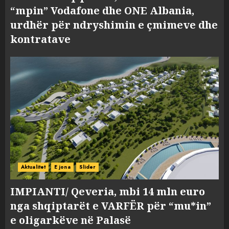
“mpin” Vodafone dhe ONE Albania,
urdhër për ndryshimin e çmimeve dhe
kontratave
Aktualitet
E jona
Slider
IMPIANTI/ Qeveria, mbi 14 mln euro
nga shqiptarët e VARFËR për “mu*in”
e oligarkëve në Palasë