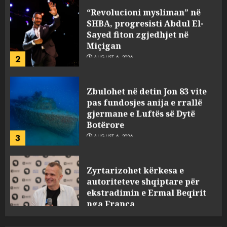
SHBA, progresisti Abdul El-
Sayed fiton zgjedhjet në
Miçigan
2
AUGUST 6, 2026
Zbulohet në detin Jon 83 vite
pas fundosjes anija e rrallë
gjermane e Luftës së Dytë
Botërore
3
AUGUST 6, 2026
Zyrtarizohet kërkesa e
autoriteteve shqiptare për
ekstradimin e Ermal Beqirit
nga Franca
4
AUGUST 6, 2026