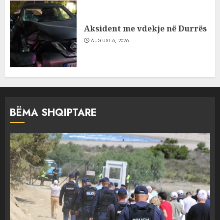
Aksident me vdekje në Durrës
AUGUST 6, 2026
BËMA SHQIPTARE