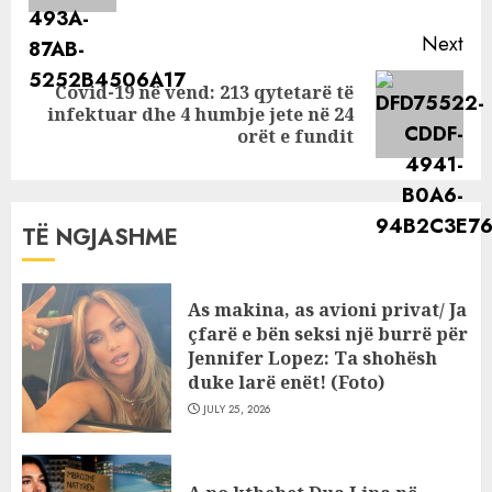
Next
Covid-19 në vend: 213 qytetarë të
Next
infektuar dhe 4 humbje jete në 24
post:
orët e fundit
TË NGJASHME
As makina, as avioni privat/ Ja
çfarë e bën seksi një burrë për
Jennifer Lopez: Ta shohësh
duke larë enët! (Foto)
JULY 25, 2026