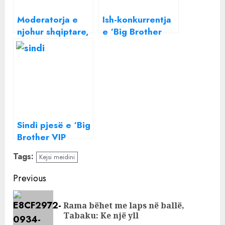
Moderatorja e
Ish-konkurrentja
njohur shqiptare,
e ‘Big Brother
zbulohet banorja
VIP’ ndahet nga
e parë e ‘Big
bashkëshorti pas
Brother VIP 2’
dy vitesh martesë
Sindi pjesë e ‘Big
Brother VIP
Kosova?’ Reagon
Tags:
Kejsi meidini
ish-konkurrentja
e Përputhen
Continue
Previous
Reading
Rama bëhet me laps në ballë,
Pre
Tabaku: Ke një yll
pos