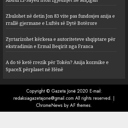
Zbulohet në detin Jon 83 vite
pas fundosjes anija e rrallë
Zbulohet në detin Jon 83 vite pas fundosjes anija e
gjermane e Luftës së Dytë
rrallë gjermane e Luftës së Dytë Botërore
Botërore
3
AUGUST 6, 2026
Zyrtarizohet kërkesa e autoriteteve shqiptare për
ekstradimin e Ermal Beqirit nga Franca
Zyrtarizohet kërkesa e
autoriteteve shqiptare për
A do të ketë rrezik për Tokën? Anija kozmike e
ekstradimin e Ermal Beqirit
SpaceX përplaset në Hënë
nga Franca
4
AUGUST 6, 2026
Copyright © Gazeta Jonë 2020 E-mail:
redaksiagazetajone@gmail.com All rights reserved.
|
A do të ketë rrezik për Tokën?
ChromeNews
by AF themes.
Anija kozmike e SpaceX
përplaset në Hënë
AUGUST 6, 2026
5