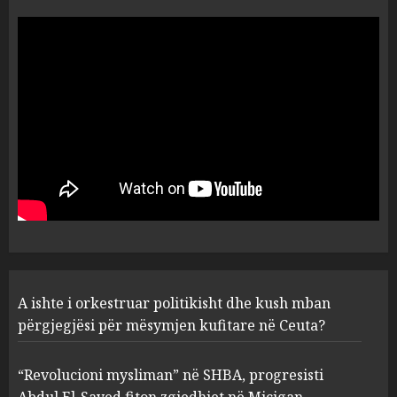
A do të ketë rrezik për Tokën?
Anija kozmike e SpaceX
përplaset në Hënë
AUGUST 6, 2026
5
A ishte i orkestruar politikisht
dhe kush mban përgjegjësi
për mësymjen kufitare në
Ceuta?
1
AUGUST 6, 2026
“Revolucioni mysliman” në
A ishte i orkestruar politikisht dhe kush mban
SHBA, progresisti Abdul El-
Sayed fiton zgjedhjet në
përgjegjësi për mësymjen kufitare në Ceuta?
Miçigan
2
AUGUST 6, 2026
“Revolucioni mysliman” në SHBA, progresisti
Abdul El-Sayed fiton zgjedhjet në Miçigan