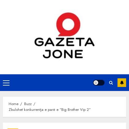
Skip
to
content
Primary
Menu
Home
Buzz
Zbulohet konkurrentja e parë e “Big Brother Vip 2”