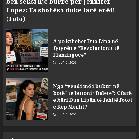
bën seksi një burrë për Jennifer
Lopez: Ta shohësh duke larë enët!
(Foto)
A po kthehet Dua Lipa në
fytyrën e “Revolucionit të
Flamingove”
JULY 16, 2026
Zbulohet në detin Jon 83 vite
Nga “vendi më i bukur në
pas fundosjes anija e rrallë
botë” te butoni “Delete”: Çfarë
gjermane e Luftës së Dytë
e bëri Dua Lipën të fshijë fotot
Botërore
e Kep Merlit?
3
AUGUST 6, 2026
JULY 16, 2026
Zyrtarizohet kërkesa e
autoriteteve shqiptare për