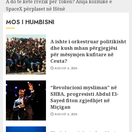
A do të ketë rrezik për Tokën? Anija kozmike e
SpaceX përplaset në Hënë
MOS I HUMBISNI
A ishte i orkestruar politikisht
dhe kush mban përgjegjësi
për mësymjen kufitare në
Ceuta?
AUGUST 6, 2026
“Revolucioni mysliman” në
SHBA, progresisti Abdul El-
Sayed fiton zgjedhjet në
Miçigan
AUGUST 6, 2026