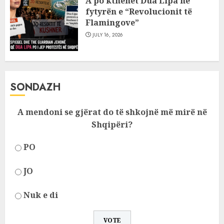
A po kthehet Dua Lipa në
fytyrën e “Revolucionit të
Flamingove”
JULY 16, 2026
SONDAZH
A mendoni se gjërat do të shkojnë më mirë në
Shqipëri?
PO
JO
Nuk e di