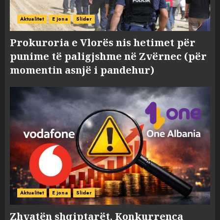
Aktualitet
E jona
Slider
Prokuroria e Vlorës nis hetimet për
punime të paligjshme në Zvërnec (për
momentin asnjë i pandehur)
Aktualitet
E jona
Slider
Zhvatën shqiptarët, Konkurrenca