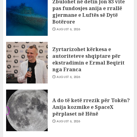
Zbulohet në detin Jon 83 vite
pas fundosjes anija e rrallë
gjermane e Luftës së Dytë
Botërore
AUGUST 6, 2026
Zyrtarizohet kërkesa e
autoriteteve shqiptare për
ekstradimin e Ermal Beqirit
nga Franca
AUGUST 6, 2026
A do të ketë rrezik për Tokën?
Anija kozmike e SpaceX
përplaset në Hënë
AUGUST 6, 2026