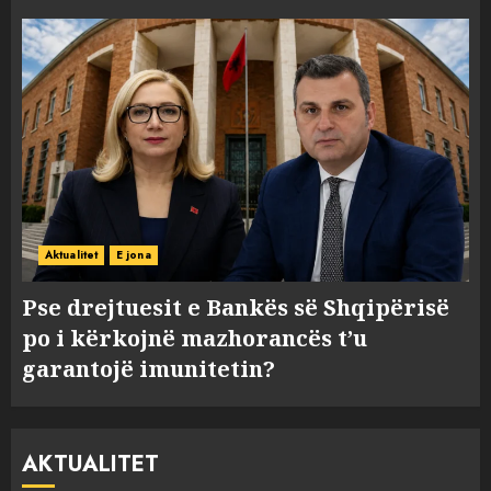
Aktualitet
E jona
Pse drejtuesit e Bankës së Shqipërisë
po i kërkojnë mazhorancës t’u
garantojë imunitetin?
AKTUALITET