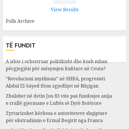
View Results
Polls Archive
TË FUNDIT
A ishte i orkestruar politikisht dhe kush mban
përgjegjësi për mësymjen kufitare në Ceuta?
“Revolucioni mysliman” në SHBA, progresisti
Abdul El-Sayed fiton zgjedhjet në Miçigan
Zbulohet në detin Jon 83 vite pas fundosjes anija
e rrallë gjermane e Luftës së Dytë Botërore
Zyrtarizohet kërkesa e autoriteteve shqiptare
për ekstradimin e Ermal Beqirit nga Franca